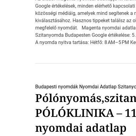
Google értékelések, minden elérhető kapcsolati
közösségi médiáig, amelyek mind segítenek a
kiválasztásához. Hasznos tippeket találsz az o
megfelelő nyomdát. Magenta nyomdai adatlap
Szitanyomda Budapesten Google értékelése: 5.
A nyomda nyitva tartása: Hétfő: 8 AM–5 PM Ked
Budapesti nyomdák
Nyomdai Adatlap
Szitany
Pólónyomás,szita
PÓLÓKLINIKA – 11
nyomdai adatlap