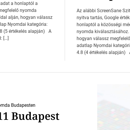
 adat a honlaptól a
 megfelelő nyomda
Az alábbi ScreenSane Szit
ldal alján, hogyan válassz
nyitva tartás, Google érté
lap Nyomdai kategória:
honlaptól a közösségi mé
 (5 értékelés alapján) A
nyomda kiválasztásához. H
: […]
hogyan válassz megfele
adatlap Nyomdai kategóri
4.8 (4 értékelés alapján) 
omda Budapesten
211 Budapest