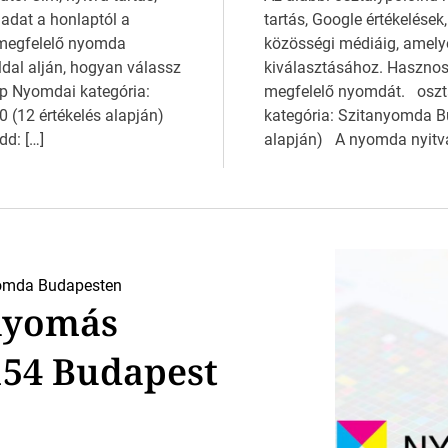
 adat a honlaptól a
tartás, Google értékelések
 megfelelő nyomda
közösségi médiáig, amely
ldal alján, hogyan válassz
kiválasztásához. Hasznos 
 Nyomdai kategória:
megfelelő nyomdát. oszt
0 (12 értékelés alapján)
kategória: Szitanyomda Bu
d: […]
alapján) A nyomda nyitva t
omda Budapesten
nyomás
54 Budapest