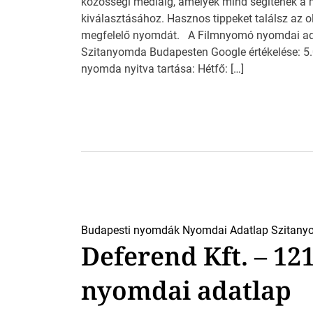
közösségi médiáig, amelyek mind segítenek a
kiválasztásához. Hasznos tippeket találsz az o
megfelelő nyomdát. A Filmnyomó nyomdai ada
Szitanyomda Budapesten Google értékelése: 5.0
nyomda nyitva tartása: Hétfő: […]
Budapesti nyomdák
Nyomdai Adatlap
Szitany
Deferend Kft. – 12
nyomdai adatlap