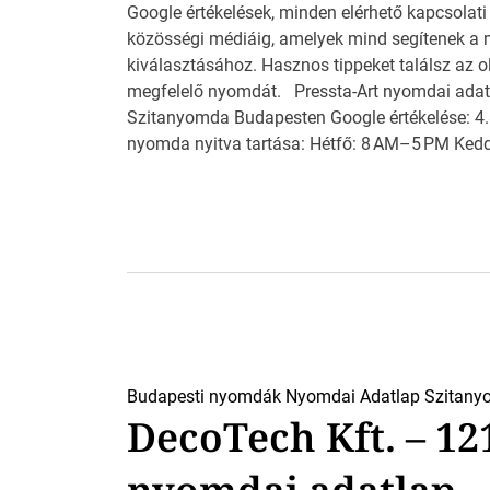
Google értékelések, minden elérhető kapcsolati
közösségi médiáig, amelyek mind segítenek a
kiválasztásához. Hasznos tippeket találsz az o
megfelelő nyomdát. Pressta-Art nyomdai adat
Szitanyomda Budapesten Google értékelése: 4.8
nyomda nyitva tartása: Hétfő: 8 AM–5 PM Kedd
Budapesti nyomdák
Nyomdai Adatlap
Szitany
DecoTech Kft. – 1