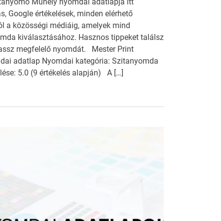
itanyomó Műhely nyomdai adatlapja itt
tás, Google értékelések, minden elérhető
ól a közösségi médiáig, amelyek mind
omda kiválasztásához. Hasznos tippeket találsz
lassz megfelelő nyomdát. Mester Print
ai adatlap Nyomdai kategória: Szitanyomda
ése: 5.0 (9 értékelés alapján) A […]