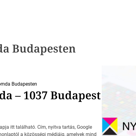
da Budapesten
omda Budapesten
a – 1037 Budapest
 itt található. Cím, nyitva tartás, Google
a honlaptól a közösségi médiáig, amelyek mind