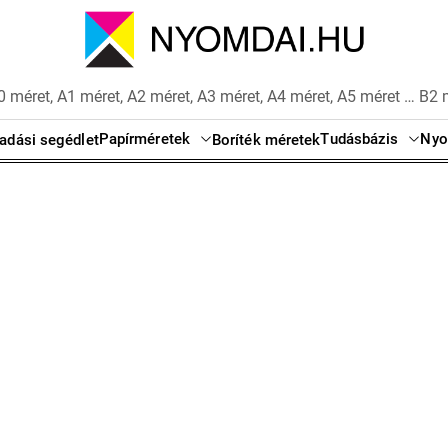
 méret, A1 méret, A2 méret, A3 méret, A4 méret, A5 méret … B2 
Papírméretek
Tudásbázis
Nyo
adási segédlet
Boríték méretek