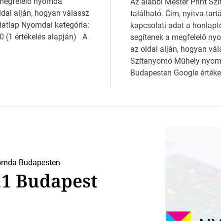
 megfelelő nyomda
Az alábbi Mester Print Sz
ldal alján, hogyan válassz
található. Cím, nyitva tar
tlap Nyomdai kategória:
kapcsolati adat a honlapt
 (1 értékelés alapján) A
segítenek a megfelelő ny
az oldal alján, hogyan vá
Szitanyomó Műhely nyomd
Budapesten Google értékel
omda Budapesten
11 Budapest