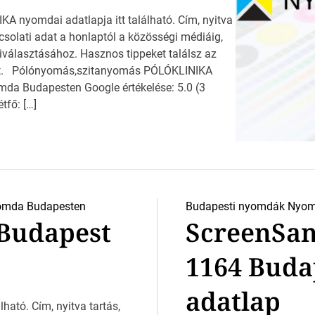
 nyomdai adatlapja itt található. Cím, nyitva
csolati adat a honlaptól a közösségi médiáig,
választásához. Hasznos tippeket találsz az
dát. Pólónyomás,szitanyomás PÓLÓKLINIKA
da Budapesten Google értékelése: 5.0 (3
tfő: […]
omda Budapesten
Budapesti nyomdák
Nyom
 Budapest
ScreenSan
1164 Buda
adatlap
lható. Cím, nyitva tartás,