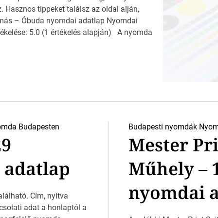
Hasznos tippeket találsz az oldal alján,
más – Óbuda nyomdai adatlap Nyomdai
ékelése: 5.0 (1 értékelés alapján) A nyomda
omda Budapesten
Budapesti nyomdák
Nyom
29
Mester Pr
 adatlap
Műhely – 
nyomdai a
lálható. Cím, nyitva
csolati adat a honlaptól a