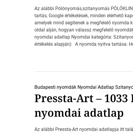
Az alábbi Pólónyomás,szitanyomás PÓLÓKLINIKA
tartás, Google értékelések, minden elérhető kap
amelyek mind segítenek a megfelelő nyomda ki
oldal alján, hogyan válassz megfelelő nyom
nyomdai adatlap Nyomdai kategória: Szitanyom
értékelés alapján) A nyomda nyitva tartása: Hé
Budapesti nyomdák
Nyomdai Adatlap
Szitany
Pressta-Art – 1033
nyomdai adatlap
Az alábbi Pressta-Art nyomdai adatlapja itt talá