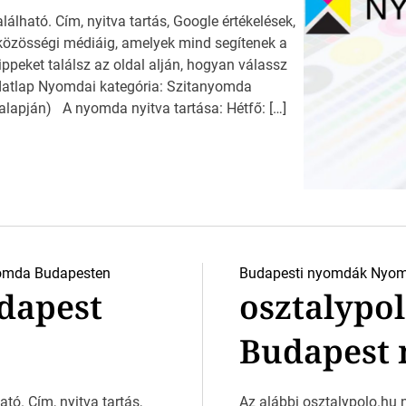
lálható. Cím, nyitva tartás, Google értékelések,
 közösségi médiáig, amelyek mind segítenek a
peket találsz az oldal alján, hogyan válassz
datlap Nyomdai kategória: Szitanyomda
 alapján) A nyomda nyitva tartása: Hétfő: […]
omda Budapesten
Budapesti nyomdák
Nyom
dapest
osztalypol
Budapest 
tó. Cím, nyitva tartás,
Az alábbi osztalypolo.hu n