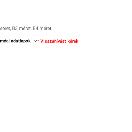
méret, B3 méret, B4 méret…
mdai adatlapok
* Visszahívást kérek