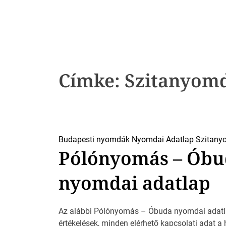
k
Címke:
Szitanyom
Budapesti nyomdák
Nyomdai Adatlap
Szitany
Pólónyomás – Óbud
nyomdai adatlap
Az alábbi Pólónyomás – Óbuda nyomdai adatlapja
értékelések, minden elérhető kapcsolati adat 