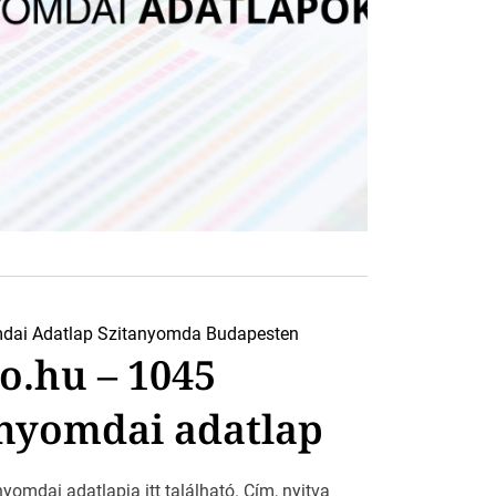
dai Adatlap
Szitanyomda Budapesten
o.hu – 1045
nyomdai adatlap
yomdai adatlapja itt található. Cím, nyitva