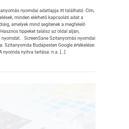
anyomás nyomdai adatlapja itt található. Cím,
kelések, minden elérhető kapcsolati adat a
diáig, amelyek mind segítenek a megfelelő
asznos tippeket találsz az oldal alján,
lő nyomdát. ScreenSane Szitanyomás nyomdai
a: Szitanyomda Budapesten Google értékelése:
A nyomda nyitva tartása: n.a. […]