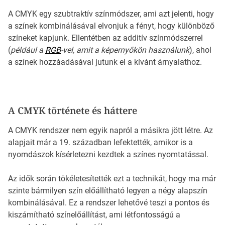
A CMYK egy szubtraktív színmódszer, ami azt jelenti, hogy
a színek kombinálásával elvonjuk a fényt, hogy különböző
színeket kapjunk. Ellentétben az additív színmódszerrel
(
például a
RGB
-vel, amit a képernyőkön használunk
), ahol
a színek hozzáadásával jutunk el a kívánt árnyalathoz.
A CMYK története és háttere
A CMYK rendszer nem egyik napról a másikra jött létre. Az
alapjait már a 19. században lefektették, amikor is a
nyomdászok kísérletezni kezdtek a színes nyomtatással.
Az idők során tökéletesítették ezt a technikát, hogy ma már
szinte bármilyen szín előállítható legyen a négy alapszín
kombinálásával. Ez a rendszer lehetővé teszi a pontos és
kiszámítható színelőállítást, ami létfontosságú a