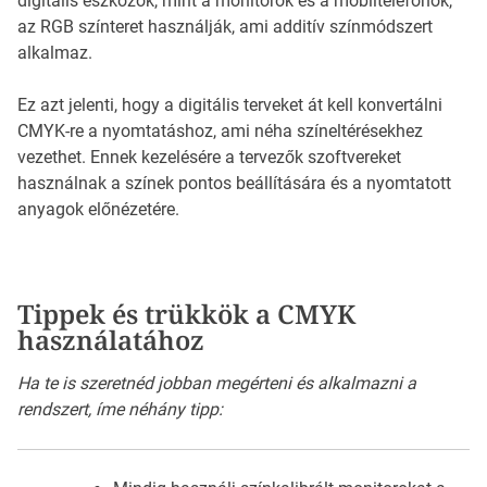
digitális eszközök, mint a monitorok és a mobiltelefonok,
az RGB színteret használják, ami additív színmódszert
alkalmaz.
Ez azt jelenti, hogy a digitális terveket át kell konvertálni
CMYK-re a nyomtatáshoz, ami néha színeltérésekhez
vezethet. Ennek kezelésére a tervezők szoftvereket
használnak a színek pontos beállítására és a nyomtatott
anyagok előnézetére.
Tippek és trükkök a CMYK
használatához
Ha te is szeretnéd jobban megérteni és alkalmazni a
rendszert, íme néhány tipp: