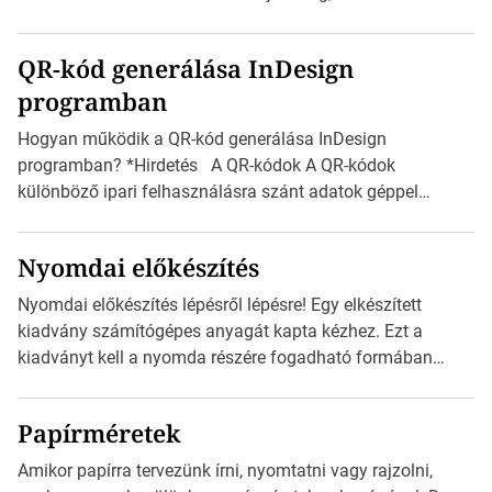
milliméterben, mind centiméterben. *Hirdetés C sorozatú
boríték méretek Az alábbi ábra az egyes borítékok méretét
QR-kód generálása InDesign
mutatja az A4-es papírlaphoz viszonyítva. Az amerikai és
programban
észak-amerikai boríték méretére az ISO 216 nem
vonatkozik. Boríték méretének táblázata C0-tól […]
Hogyan működik a QR-kód generálása InDesign
programban? *Hirdetés A QR-kódok A QR-kódok
különböző ipari felhasználásra szánt adatok géppel
olvasható nyomtatott megfelelői. Ez mára általánossá vált
a fogyasztóknak szánt hirdetésekben. A felhasználó
Nyomdai előkészítés
okostelefonjára telepíthet egy QR-kód-leolvasó
alkalmazást, ami leolvasni és dekódolni képes az URL-
Nyomdai előkészítés lépésről lépésre! Egy elkészített
információt és átirányítja a telefon böngészőjét a cég
kiadvány számítógépes anyagát kapta kézhez. Ezt a
weblapjára. A QR-kód beolvasása után a felhasználó
kiadványt kell a nyomda részére fogadható formában
szöveges üzenetet […]
eljuttatnia Nyomdai kivitelezésre előkészítenie. Amit
kézhez kapott az egy InDesign file, sok kép file,
Papírméretek
Illustratorban készült vektorgrafika. *Hirdetés Minden
esetben konzultáljunk a nyomdával, mielőtt elkezdjük a
Amikor papírra tervezünk írni, nyomtatni vagy rajzolni,
nyomdai előkészítést!Nehogy az elkészült munka után