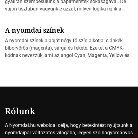
gyakran szembesülünk a papírméretek sokaságával. De
derüljön ki, hogy valamit másképp kellett volna csinálni! […]
vajon tisztában vagyunk-e azzal, milyen logika rejlik a
különböző méretű lapok mögött, és hogy miként
választhatjuk ki a legmegfelelőbbet projektjeinkhez?
A nyomdai színek
*Hirdetés Ebben a cikkben a papírméretek izgalmas
világába kalauzolunk el téged, hogy jobban megértsd,
A nyomdai színek alapját négy fő szín alkotja: ciánkék,
milyen szempontok alapján érdemes választanod a
bíborvörös (magenta), sárga és fekete. Ezeket a CMYK-
jövőben. Bevezetés a papírméretek világába A […]
kódnak nevezzük, ami az angol Cyan, Magenta, Yellow és
Key (fekete) szavak rövidítése. Ez a négy szín
keveredésével hozható létre szinte bármilyen más szín. De
vajon hogy is működik ez pontosan? *Hirdetés A nyomdai
színek részletei Amikor egy képet nyomtatnak, mindegyik
alapszínt külön-külön […]
Rólunk
A Nyomdai.hu weboldal célja, hogy betekintést nyújtsunk a
nyomdaipar változatos világába, legyen szó hagyományos