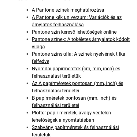
A Pantone színek meghatározása
A Pantone kék univerzum: Variációk és az
árnylatok felhasználása
Pantone szín kereső lehetőségek online
Pantone színek: A tökéletes árnyalatok kódolt
világa
Pantone színskála: A színek nyelvének titkai
felfedve
Nyomdai papírméretek (cm, mm, inch) és
felhasználási területük
Az A papírméretek pontosan (mm, inch) és
felhasználási területei
B papírméretek pontosan (mm, inch) és
felhasználási területei
Plotter papír méretek, avagy végtelen
lehetőségek a nyomtatásban
Szabvány papírméretek és felhasználási
területük