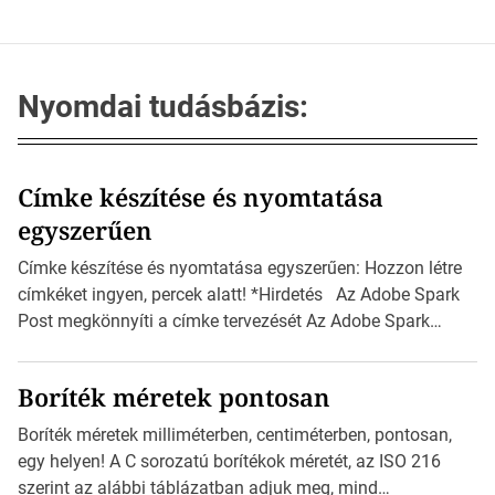
Nyomdai tudásbázis:
Címke készítése és nyomtatása
egyszerűen
Címke készítése és nyomtatása egyszerűen: Hozzon létre
címkéket ingyen, percek alatt! *Hirdetés Az Adobe Spark
Post megkönnyíti a címke tervezését Az Adobe Spark
Inspirációs galériája rengeteg professzionálisan
megtervezett sablont tartalmaz, amelyek segítségével
Boríték méretek pontosan
igazán foroghatnak a kreatív fogaskerekek, miközben
zajlik a saját címke készítése. Hogyan készítsünk címkét?
Boríték méretek milliméterben, centiméterben, pontosan,
Válasszon méretet és alakot: Válassza ki a kívánt címke
egy helyen! A C sorozatú borítékok méretét, az ISO 216
méretét. Akár néhány […]
szerint az alábbi táblázatban adjuk meg, mind