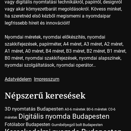
vagy digitális nyomtatási technikákról, papírról, designról
vagy akár környezetbarát megoldásokról. Kövess minket,
ha szeretnéd első kézből megismerni a nyomdaipar
legfrissebb híreit és innovációit!
Nyomdai méretek, nyomdai előkészítés, nyomdai
szakkifejezések, papírméter, A4 méret, A3 méret, A2 méret,
A1 méret, A0 méret, B4 méret, B3 méret, B2 méret, B1 méret,
B0 méret, nyomdai szakkifejezések, nyomdai alapszínek,
nyomdai szolgáltatások, nyomdai operátor…
Adatvédelem
Impresszum
Népszerű keresések
3D nyomtatás Budapesten
A0-6 méretek
B0-6 méretek
C0-6
Digitális nyomda Budapesten
méretek
Fotólabor Budapesten
Gumibélyegző bolt Budapesten