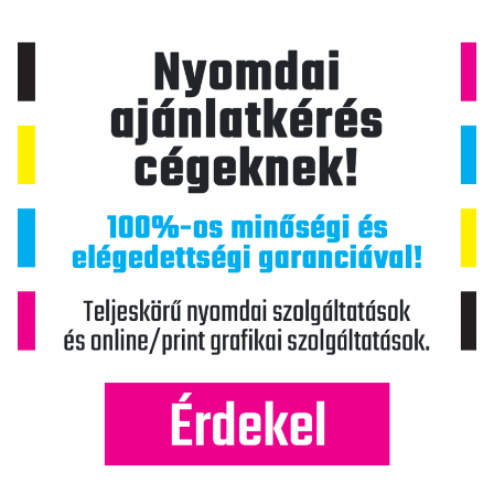
c
i
ó