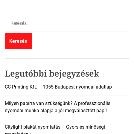
K
e
r
e
s
é
s
:
Legutóbbi bejegyzések
CC Printing Kft. – 1055 Budapest nyomdai adatlap
Milyen papírra van szükségünk? A professzionális
nyomdai munka alapja a jól megválasztott papír
Citylight plakát nyomtatás – Gyors és minőségi