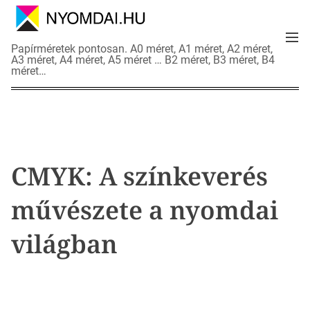
S
k
M
i
N
Papírméretek pontosan. A0 méret, A1 méret, A2 méret,
e
p
A3 méret, A4 méret, A5 méret … B2 méret, B3 méret, B4
y
n
méret…
t
o
u
o
m
c
d
o
a
n
i
t
a
CMYK: A színkeverés
e
d
n
a
művészete a nyomdai
t
t
l
világban
a
p
o
k