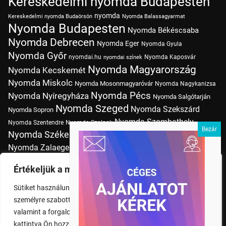
Kereskedelmi nyomda Budapesten
nyomda
Kereskedelmi nyomda Budaörsön
Nyomda Balassagyarmat
Nyomda Budapesten
Nyomda Békéscsaba
Nyomda Debrecen
Nyomda Eger
Nyomda Gyula
Nyomda Győr
nyomdai.hu
Nyomda Kaposvár
nyomdai színek
Nyomda Magyarország
Nyomda Kecskemét
Nyomda Miskolc
Nyomda Mosonmagyaróvár
Nyomda Nagykanizsa
Nyomda Pécs
Nyomda Nyíregyháza
Nyomda Salgótarján
Nyomda Szeged
Nyomda Szekszárd
Nyomda Sopron
Nyomda Szombathely
Nyomda Szentendre
Nyomda Szolnok
Nyomda Székesfehérvár
Nyomda Tatabánya
Nyomda Vác
Nyomda Zalaegerszeg
nyomtatás
Nyomda Érd
Nyomtatás Budapesten
Papírméretek
Értékeljük a magánéletét
Szitanyomda Budapesten
Pólónyomtatás Budapesten
Sütiket használunk a böngészési élmény fokozására,
Tudásbázis
személyre szabott hirdetések vagy tartalmak megjelenítésére,
valamint a forgalom elemzésére. A "Mindent elfogad" gombra
kattintva Ön hozzájárul a cookie-k használatához.