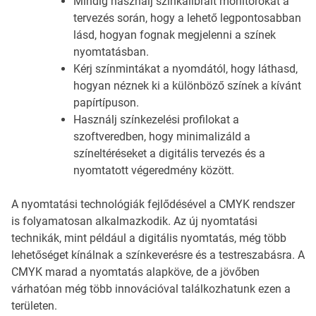
Mindig használj színkalibrált monitorokat a
tervezés során, hogy a lehető legpontosabban
lásd, hogyan fognak megjelenni a színek
nyomtatásban.
Kérj színmintákat a nyomdától, hogy láthasd,
hogyan néznek ki a különböző színek a kívánt
papírtípuson.
Használj színkezelési profilokat a
szoftveredben, hogy minimalizáld a
színeltéréseket a digitális tervezés és a
nyomtatott végeredmény között.
A nyomtatási technológiák fejlődésével a CMYK rendszer
is folyamatosan alkalmazkodik. Az új nyomtatási
technikák, mint például a digitális nyomtatás, még több
lehetőséget kínálnak a színkeverésre és a testreszabásra. A
CMYK marad a nyomtatás alapköve, de a jövőben
várhatóan még több innovációval találkozhatunk ezen a
területen.