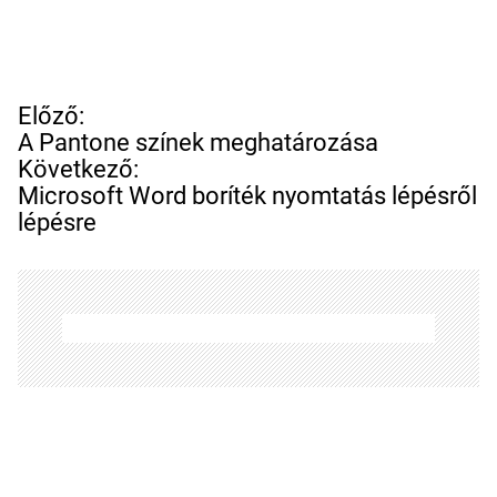
B
Előző:
e
A Pantone színek meghatározása
j
Következő:
e
Microsoft Word boríték nyomtatás lépésről
g
lépésre
y
z
é
s
n
a
v
i
g
á