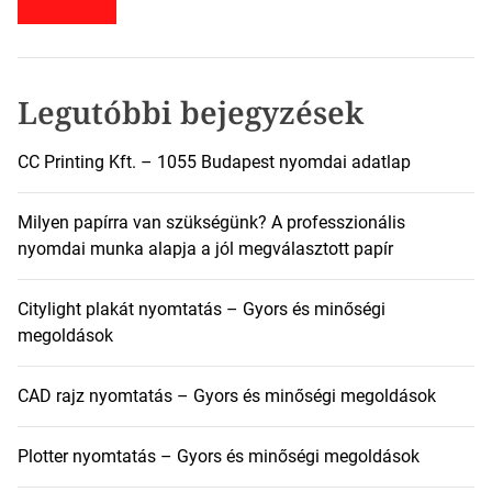
s
é
s
:
Legutóbbi bejegyzések
CC Printing Kft. – 1055 Budapest nyomdai adatlap
Milyen papírra van szükségünk? A professzionális
nyomdai munka alapja a jól megválasztott papír
Citylight plakát nyomtatás – Gyors és minőségi
megoldások
CAD rajz nyomtatás – Gyors és minőségi megoldások
Plotter nyomtatás – Gyors és minőségi megoldások