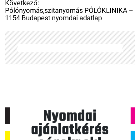
e
Következő:
g
Pólónyomás,szitanyomás PÓLÓKLINIKA –
y
1154 Budapest nyomdai adatlap
z
é
s
n
a
v
i
g
á
c
i
ó