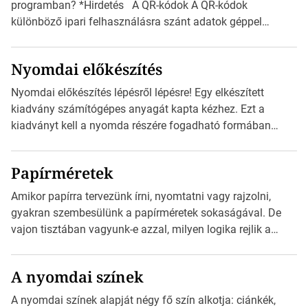
programban? *Hirdetés A QR-kódok A QR-kódok
különböző ipari felhasználásra szánt adatok géppel
olvasható nyomtatott megfelelői. Ez mára általánossá vált
a fogyasztóknak szánt hirdetésekben. A felhasználó
Nyomdai előkészítés
okostelefonjára telepíthet egy QR-kód-leolvasó
alkalmazást, ami leolvasni és dekódolni képes az URL-
Nyomdai előkészítés lépésről lépésre! Egy elkészített
információt és átirányítja a telefon böngészőjét a cég
kiadvány számítógépes anyagát kapta kézhez. Ezt a
weblapjára. A QR-kód beolvasása után a felhasználó
kiadványt kell a nyomda részére fogadható formában
szöveges üzenetet […]
eljuttatnia Nyomdai kivitelezésre előkészítenie. Amit
kézhez kapott az egy InDesign file, sok kép file,
Papírméretek
Illustratorban készült vektorgrafika. *Hirdetés Minden
esetben konzultáljunk a nyomdával, mielőtt elkezdjük a
Amikor papírra tervezünk írni, nyomtatni vagy rajzolni,
nyomdai előkészítést!Nehogy az elkészült munka után
gyakran szembesülünk a papírméretek sokaságával. De
derüljön ki, hogy valamit másképp kellett volna csinálni! […]
vajon tisztában vagyunk-e azzal, milyen logika rejlik a
különböző méretű lapok mögött, és hogy miként
választhatjuk ki a legmegfelelőbbet projektjeinkhez?
A nyomdai színek
*Hirdetés Ebben a cikkben a papírméretek izgalmas
világába kalauzolunk el téged, hogy jobban megértsd,
A nyomdai színek alapját négy fő szín alkotja: ciánkék,