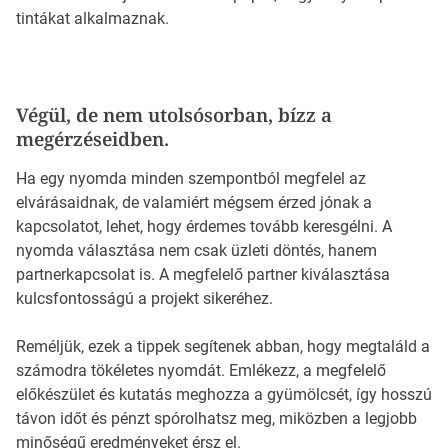
tintákat alkalmaznak.
Végül, de nem utolsósorban, bízz a
megérzéseidben.
Ha egy nyomda minden szempontból megfelel az
elvárásaidnak, de valamiért mégsem érzed jónak a
kapcsolatot, lehet, hogy érdemes tovább keresgélni. A
nyomda választása nem csak üzleti döntés, hanem
partnerkapcsolat is. A megfelelő partner kiválasztása
kulcsfontosságú a projekt sikeréhez.
Reméljük, ezek a tippek segítenek abban, hogy megtaláld a
számodra tökéletes nyomdát. Emlékezz, a megfelelő
előkészület és kutatás meghozza a gyümölcsét, így hosszú
távon időt és pénzt spórolhatsz meg, miközben a legjobb
minőségű eredményeket érsz el.