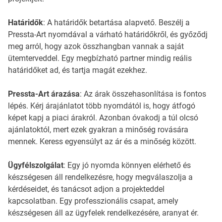
Határidők
: A határidők betartása alapvető. Beszélj a
Pressta-Art nyomdával a várható határidőkről, és győződj
meg arról, hogy azok összhangban vannak a saját
ütemterveddel. Egy megbízható partner mindig reális
határidőket ad, és tartja magát ezekhez.
Pressta-Art árazása
: Az árak összehasonlítása is fontos
lépés. Kérj árajánlatot több nyomdától is, hogy átfogó
képet kapj a piaci árakról. Azonban óvakodj a túl olcsó
ajánlatoktól, mert ezek gyakran a minőség rovására
mennek. Keress egyensúlyt az ár és a minőség között.
Ügyfélszolgálat
: Egy jó nyomda könnyen elérhető és
készségesen áll rendelkezésre, hogy megválaszolja a
kérdéseidet, és tanácsot adjon a projekteddel
kapcsolatban. Egy professzionális csapat, amely
készségesen áll az ügyfelek rendelkezésére, aranyat ér.