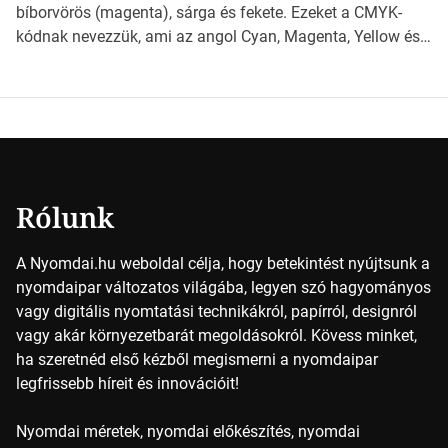
milyen szempontok alapján érdemes választanod a
bíborvörös (magenta), sárga és fekete. Ezeket a CMYK-
jövőben. Bevezetés a papírméretek világába A […]
kódnak nevezzük, ami az angol Cyan, Magenta, Yellow és
Key (fekete) szavak rövidítése. Ez a négy szín
keveredésével hozható létre szinte bármilyen más szín. De
vajon hogy is működik ez pontosan? *Hirdetés A nyomdai
színek részletei Amikor egy képet nyomtatnak, mindegyik
alapszínt külön-külön […]
Rólunk
A Nyomdai.hu weboldal célja, hogy betekintést nyújtsunk a
nyomdaipar változatos világába, legyen szó hagyományos
vagy digitális nyomtatási technikákról, papírról, designról
vagy akár környezetbarát megoldásokról. Kövess minket,
ha szeretnéd első kézből megismerni a nyomdaipar
legfrissebb híreit és innovációit!
Nyomdai méretek, nyomdai előkészítés, nyomdai