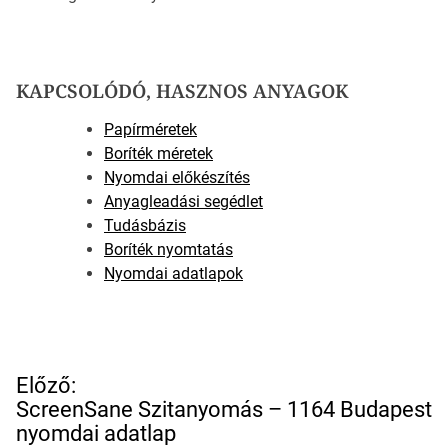
KAPCSOLÓDÓ, HASZNOS ANYAGOK
Papírméretek
Boríték méretek
Nyomdai előkészítés
Anyagleadási segédlet
Tudásbázis
Boríték nyomtatás
Nyomdai adatlapok
B
Előző:
e
ScreenSane Szitanyomás – 1164 Budapest
j
nyomdai adatlap