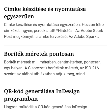
Címke készítése és nyomtatása
egyszerűen
Címke készítése és nyomtatása egyszerűen: Hozzon létre
címkéket ingyen, percek alatt! *Hirdetés Az Adobe Spark
Post megkönnyíti a címke tervezését Az Adobe Spark
Inspirációs galériája rengeteg professzionálisan
megtervezett sablont tartalmaz, amelyek segítségével
Boríték méretek pontosan
igazán foroghatnak a kreatív fogaskerekek, miközben
zajlik a saját címke készítése. Hogyan készítsünk címkét?
Boríték méretek milliméterben, centiméterben, pontosan,
Válasszon méretet és alakot: Válassza ki a kívánt címke
egy helyen! A C sorozatú borítékok méretét, az ISO 216
méretét. Akár néhány […]
szerint az alábbi táblázatban adjuk meg, mind
milliméterben, mind centiméterben. *Hirdetés C sorozatú
boríték méretek Az alábbi ábra az egyes borítékok méretét
QR-kód generálása InDesign
mutatja az A4-es papírlaphoz viszonyítva. Az amerikai és
programban
észak-amerikai boríték méretére az ISO 216 nem
vonatkozik. Boríték méretének táblázata C0-tól […]
Hogyan működik a QR-kód generálása InDesign