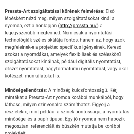
Pressta-Art szolgáltatásai körének felmérése
: Első
lépésként nézd meg, milyen szolgáltatásokat kínál a
nyomda, ezt a honlapján (
http://pressta.hu/
) a
legegyszerűbb megtenned. Nem csak a nyomtatási
technológiák széles skálája fontos, hanem az, hogy azok
megfelelnek-e a projekted specifikus igényeinek. Keresd
azokat a nyomdákat, amelyek flexibilisek és széleskörű
szolgáltatásokat kínálnak, például digitális nyomtatást,
ofszet nyomtatást, nagyformátumú nyomtatást, vagy akár
kötészeti munkálatokat is.
Minőségellenőrzés
: A minőség kulcsfontosságú. Kérj
mintákat a Pressta-Art nyomda korábbi munkáiból, hogy
láthasd, milyen színvonalra számíthatsz. Figyelj a
részletekre, mint például a színek pontossága, a nyomtatás
minősége, és a papír típusa. Egy jó nyomda nem habozik
megosztani referenciáit és büszkén mutatja be korábbi
projektjeit.