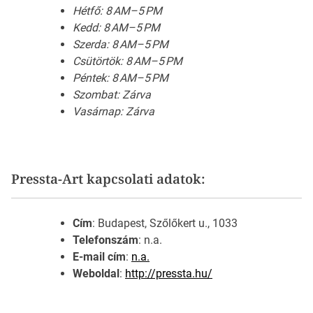
Hétfő: 8 AM–5 PM
Kedd: 8 AM–5 PM
Szerda: 8 AM–5 PM
Csütörtök: 8 AM–5 PM
Péntek: 8 AM–5 PM
Szombat: Zárva
Vasárnap: Zárva
Pressta-Art kapcsolati adatok:
Cím
: Budapest, Szőlőkert u., 1033
Telefonszám
: n.a.
E-mail cím
:
n.a.
Weboldal
:
http://pressta.hu/