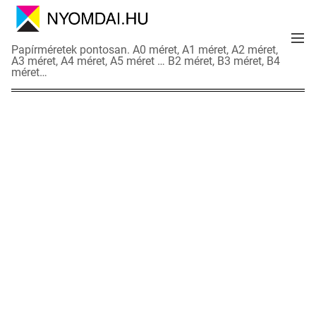
S
k
M
i
N
Papírméretek pontosan. A0 méret, A1 méret, A2 méret,
e
p
A3 méret, A4 méret, A5 méret … B2 méret, B3 méret, B4
y
n
méret…
t
o
u
o
m
c
d
o
a
n
i
t
a
e
d
n
a
t
t
l
a
p
o
k