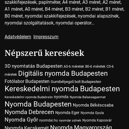
szakkifejezések, papírméter, A4 méret, A3 méret, A2 méret,
A1 méret, A0 méret, B4 méret, B3 méret, B2 méret, B1 méret,
B0 méret, nyomdai szakkifejezések, nyomdai alapszínek,
nyomdai szolgáltatások, nyomdai operátor…
Adatvédelem
Impresszum
Népszerű keresések
3D nyomtatás Budapesten
A0-6 méretek
B0-6 méretek
C0-6
Digitális nyomda Budapesten
méretek
Fotólabor Budapesten
Gumibélyegző bolt Budapesten
Kereskedelmi nyomda Budapesten
nyomda
Kereskedelmi nyomda Budaörsön
Nyomda Balassagyarmat
Nyomda Budapesten
Nyomda Békéscsaba
Nyomda Debrecen
Nyomda Eger
Nyomda Gyula
Nyomda Győr
nyomdai.hu
Nyomda Kaposvár
nyomdai színek
Nyomda Magyarország
Nyomda Kecskemét