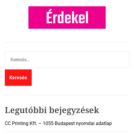
K
e
r
e
s
é
s
:
Legutóbbi bejegyzések
CC Printing Kft. – 1055 Budapest nyomdai adatlap