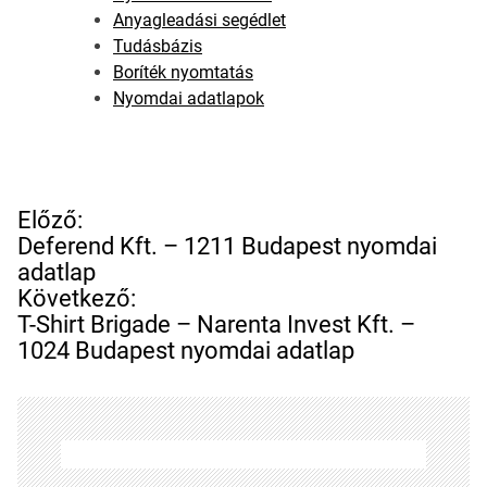
Anyagleadási segédlet
Tudásbázis
Boríték nyomtatás
Nyomdai adatlapok
B
Előző:
e
Deferend Kft. – 1211 Budapest nyomdai
j
adatlap
e
Következő:
g
T-Shirt Brigade – Narenta Invest Kft. –
y
1024 Budapest nyomdai adatlap
z
é
s
n
a