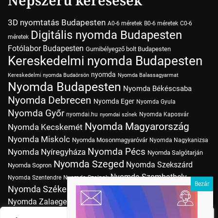
Népszerű keresések
3D nyomtatás Budapesten
A0-6 méretek
B0-6 méretek
C0-6
Digitális nyomda Budapesten
méretek
Fotólabor Budapesten
Gumibélyegző bolt Budapesten
Kereskedelmi nyomda Budapesten
nyomda
Kereskedelmi nyomda Budaörsön
Nyomda Balassagyarmat
Nyomda Budapesten
Nyomda Békéscsaba
Nyomda Debrecen
Nyomda Eger
Nyomda Gyula
Nyomda Győr
nyomdai.hu
Nyomda Kaposvár
nyomdai színek
Nyomda Magyarország
Nyomda Kecskemét
Nyomda Miskolc
Nyomda Mosonmagyaróvár
Nyomda Nagykanizsa
Nyomda Pécs
Nyomda Nyíregyháza
Nyomda Salgótarján
Nyomda Szeged
Nyomda Szekszárd
Nyomda Sopron
Nyomda Szombathely
Nyomda Szentendre
Nyomda Szolnok
Nyomda Székesfehérvár
Nyomda Tatabánya
Nyomda Vác
Nyomda Zalaegerszeg
nyomtatás
Nyomda Érd
Nyomtatás Budapesten
Papírméretek