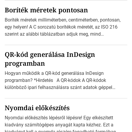
megtervezett sablont tartalmaz, amelyek segítségével
Boríték méretek pontosan
igazán foroghatnak a kreatív fogaskerekek, miközben
zajlik a saját címke készítése. Hogyan készítsünk címkét?
Boríték méretek milliméterben, centiméterben, pontosan,
Válasszon méretet és alakot: Válassza ki a kívánt címke
egy helyen! A C sorozatú borítékok méretét, az ISO 216
méretét. Akár néhány […]
szerint az alábbi táblázatban adjuk meg, mind
milliméterben, mind centiméterben. *Hirdetés C sorozatú
boríték méretek Az alábbi ábra az egyes borítékok méretét
QR-kód generálása InDesign
mutatja az A4-es papírlaphoz viszonyítva. Az amerikai és
programban
észak-amerikai boríték méretére az ISO 216 nem
vonatkozik. Boríték méretének táblázata C0-tól […]
Hogyan működik a QR-kód generálása InDesign
programban? *Hirdetés A QR-kódok A QR-kódok
különböző ipari felhasználásra szánt adatok géppel
olvasható nyomtatott megfelelői. Ez mára általánossá vált
a fogyasztóknak szánt hirdetésekben. A felhasználó
Nyomdai előkészítés
okostelefonjára telepíthet egy QR-kód-leolvasó
alkalmazást, ami leolvasni és dekódolni képes az URL-
Nyomdai előkészítés lépésről lépésre! Egy elkészített
információt és átirányítja a telefon böngészőjét a cég
kiadvány számítógépes anyagát kapta kézhez. Ezt a
weblapjára. A QR-kód beolvasása után a felhasználó
kiadványt kell a nyomda részére fogadható formában