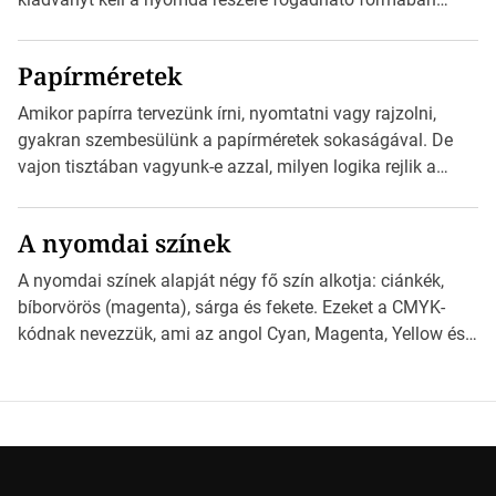
szöveges üzenetet […]
eljuttatnia Nyomdai kivitelezésre előkészítenie. Amit
kézhez kapott az egy InDesign file, sok kép file,
Papírméretek
Illustratorban készült vektorgrafika. *Hirdetés Minden
esetben konzultáljunk a nyomdával, mielőtt elkezdjük a
Amikor papírra tervezünk írni, nyomtatni vagy rajzolni,
nyomdai előkészítést!Nehogy az elkészült munka után
gyakran szembesülünk a papírméretek sokaságával. De
derüljön ki, hogy valamit másképp kellett volna csinálni! […]
vajon tisztában vagyunk-e azzal, milyen logika rejlik a
különböző méretű lapok mögött, és hogy miként
választhatjuk ki a legmegfelelőbbet projektjeinkhez?
A nyomdai színek
*Hirdetés Ebben a cikkben a papírméretek izgalmas
világába kalauzolunk el téged, hogy jobban megértsd,
A nyomdai színek alapját négy fő szín alkotja: ciánkék,
milyen szempontok alapján érdemes választanod a
bíborvörös (magenta), sárga és fekete. Ezeket a CMYK-
jövőben. Bevezetés a papírméretek világába A […]
kódnak nevezzük, ami az angol Cyan, Magenta, Yellow és
Key (fekete) szavak rövidítése. Ez a négy szín
keveredésével hozható létre szinte bármilyen más szín. De
vajon hogy is működik ez pontosan? *Hirdetés A nyomdai
színek részletei Amikor egy képet nyomtatnak, mindegyik
alapszínt külön-külön […]