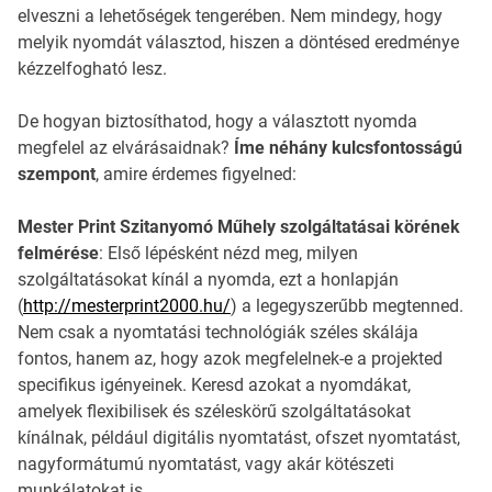
elveszni a lehetőségek tengerében. Nem mindegy, hogy
melyik nyomdát választod, hiszen a döntésed eredménye
kézzelfogható lesz.
De hogyan biztosíthatod, hogy a választott nyomda
megfelel az elvárásaidnak?
Íme néhány kulcsfontosságú
szempont
, amire érdemes figyelned:
Mester Print Szitanyomó Műhely szolgáltatásai körének
felmérése
: Első lépésként nézd meg, milyen
szolgáltatásokat kínál a nyomda, ezt a honlapján
(
http://mesterprint2000.hu/
) a legegyszerűbb megtenned.
Nem csak a nyomtatási technológiák széles skálája
fontos, hanem az, hogy azok megfelelnek-e a projekted
specifikus igényeinek. Keresd azokat a nyomdákat,
amelyek flexibilisek és széleskörű szolgáltatásokat
kínálnak, például digitális nyomtatást, ofszet nyomtatást,
nagyformátumú nyomtatást, vagy akár kötészeti
munkálatokat is.