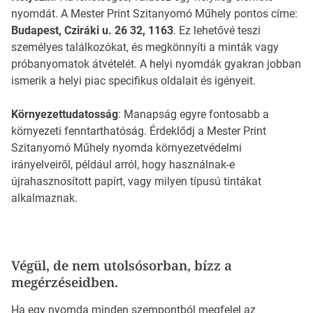
nyomdát. A Mester Print Szitanyomó Műhely pontos címe:
Budapest, Cziráki u. 26 32, 1163
. Ez lehetővé teszi
személyes találkozókat, és megkönnyíti a minták vagy
próbanyomatok átvételét. A helyi nyomdák gyakran jobban
ismerik a helyi piac specifikus oldalait és igényeit.
Környezettudatosság
: Manapság egyre fontosabb a
környezeti fenntarthatóság. Érdeklődj a Mester Print
Szitanyomó Műhely nyomda környezetvédelmi
irányelveiről, például arról, hogy használnak-e
újrahasznosított papírt, vagy milyen típusú tintákat
alkalmaznak.
Végül, de nem utolsósorban, bízz a
megérzéseidben.
Ha egy nyomda minden szempontból megfelel az