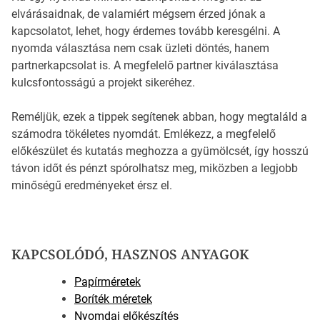
elvárásaidnak, de valamiért mégsem érzed jónak a
kapcsolatot, lehet, hogy érdemes tovább keresgélni. A
nyomda választása nem csak üzleti döntés, hanem
partnerkapcsolat is. A megfelelő partner kiválasztása
kulcsfontosságú a projekt sikeréhez.
Reméljük, ezek a tippek segítenek abban, hogy megtaláld a
számodra tökéletes nyomdát. Emlékezz, a megfelelő
előkészület és kutatás meghozza a gyümölcsét, így hosszú
távon időt és pénzt spórolhatsz meg, miközben a legjobb
minőségű eredményeket érsz el.
KAPCSOLÓDÓ, HASZNOS ANYAGOK
Papírméretek
Boríték méretek
Nyomdai előkészítés