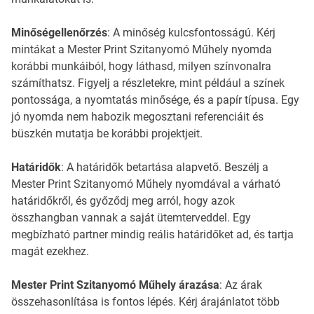
Minőségellenőrzés
: A minőség kulcsfontosságú. Kérj
mintákat a Mester Print Szitanyomó Műhely nyomda
korábbi munkáiból, hogy láthasd, milyen színvonalra
számíthatsz. Figyelj a részletekre, mint például a színek
pontossága, a nyomtatás minősége, és a papír típusa. Egy
jó nyomda nem habozik megosztani referenciáit és
büszkén mutatja be korábbi projektjeit.
Határidők
: A határidők betartása alapvető. Beszélj a
Mester Print Szitanyomó Műhely nyomdával a várható
határidőkről, és győződj meg arról, hogy azok
összhangban vannak a saját ütemterveddel. Egy
megbízható partner mindig reális határidőket ad, és tartja
magát ezekhez.
Mester Print Szitanyomó Műhely árazása
: Az árak
összehasonlítása is fontos lépés. Kérj árajánlatot több