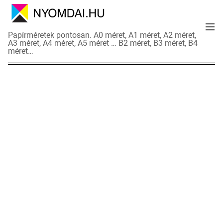
S
k
M
i
N
Papírméretek pontosan. A0 méret, A1 méret, A2 méret,
e
p
A3 méret, A4 méret, A5 méret … B2 méret, B3 méret, B4
y
n
méret…
t
o
u
o
m
c
d
o
a
n
i
t
a
e
d
n
a
t
t
l
a
p
o
k