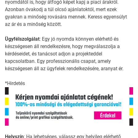
nyomdától is, hogy átfogó képet kapj a piaci árakról.
Azonban óvakodj a túl olcsó ajánlatoktól, mert ezek
gyakran a minőség rovására mennek. Keress egyensúlyt
az ár és a minőség között.
Ügyfélszolgálat
: Egy jó nyomda könnyen elérhető és
készségesen áll rendelkezésre, hogy megválaszolja a
kérdéseidet, és tanácsot adjon a projekteddel
kapcsolatban. Egy professzionális csapat, amely
készségesen áll az ügyfelek rendelkezésére, aranyat ér.
*Hirdetés
Helyszín
: Ha lehetséges, válassz egy helyileg elérhető