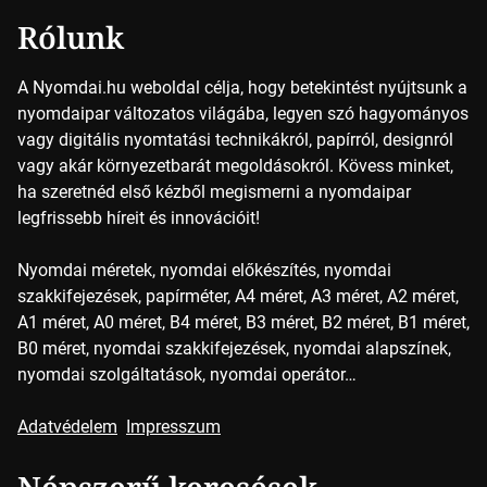
Rólunk
A Nyomdai.hu weboldal célja, hogy betekintést nyújtsunk a
nyomdaipar változatos világába, legyen szó hagyományos
vagy digitális nyomtatási technikákról, papírról, designról
vagy akár környezetbarát megoldásokról. Kövess minket,
ha szeretnéd első kézből megismerni a nyomdaipar
legfrissebb híreit és innovációit!
Nyomdai méretek, nyomdai előkészítés, nyomdai
szakkifejezések, papírméter, A4 méret, A3 méret, A2 méret,
A1 méret, A0 méret, B4 méret, B3 méret, B2 méret, B1 méret,
B0 méret, nyomdai szakkifejezések, nyomdai alapszínek,
nyomdai szolgáltatások, nyomdai operátor…
Adatvédelem
Impresszum