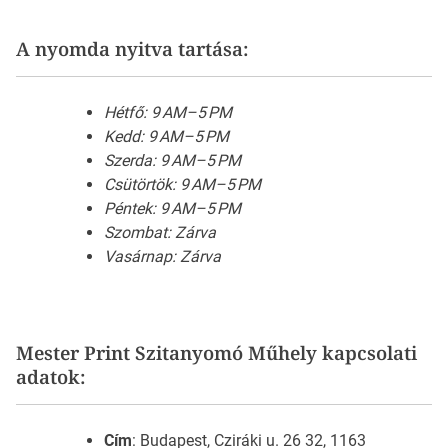
A nyomda nyitva tartása:
Hétfő: 9 AM–5 PM
Kedd: 9 AM–5 PM
Szerda: 9 AM–5 PM
Csütörtök: 9 AM–5 PM
Péntek: 9 AM–5 PM
Szombat: Zárva
Vasárnap: Zárva
Mester Print Szitanyomó Műhely kapcsolati
adatok:
Cím
: Budapest, Cziráki u. 26 32, 1163