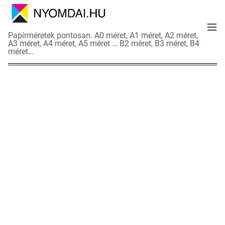
S
k
M
i
N
Papírméretek pontosan. A0 méret, A1 méret, A2 méret,
e
p
A3 méret, A4 méret, A5 méret … B2 méret, B3 méret, B4
y
n
méret…
t
o
u
o
m
c
d
o
a
n
i
t
a
e
d
n
a
t
t
l
a
p
o
k