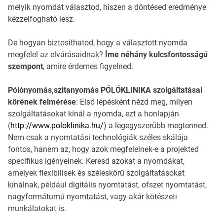
melyik nyomdát választod, hiszen a döntésed eredménye
kézzelfogható lesz.
De hogyan biztosíthatod, hogy a választott nyomda
megfelel az elvárásaidnak?
Íme néhány kulcsfontosságú
szempont
, amire érdemes figyelned:
Pólónyomás,szitanyomás PÓLÓKLINIKA szolgáltatásai
körének felmérése
: Első lépésként nézd meg, milyen
szolgáltatásokat kínál a nyomda, ezt a honlapján
(
http://www.poloklinika.hu/
) a legegyszerűbb megtenned.
Nem csak a nyomtatási technológiák széles skálája
fontos, hanem az, hogy azok megfelelnek-e a projekted
specifikus igényeinek. Keresd azokat a nyomdákat,
amelyek flexibilisek és széleskörű szolgáltatásokat
kínálnak, például digitális nyomtatást, ofszet nyomtatást,
nagyformátumú nyomtatást, vagy akár kötészeti
munkálatokat is.