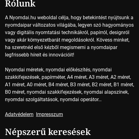
Rólunk
A Nyomdai.hu weboldal célja, hogy betekintést nyújtsunk a
nyomdaipar változatos világába, legyen szó hagyományos
vagy digitális nyomtatási technikákról, papírról, designról
vagy akár környezetbarát megoldásokról. Kövess minket,
ha szeretnéd első kézből megismerni a nyomdaipar
legfrissebb híreit és innovációit!
Nyomdai méretek, nyomdai előkészítés, nyomdai
szakkifejezések, papírméter, A4 méret, A3 méret, A2 méret,
A1 méret, A0 méret, B4 méret, B3 méret, B2 méret, B1 méret,
B0 méret, nyomdai szakkifejezések, nyomdai alapszínek,
nyomdai szolgáltatások, nyomdai operátor…
Adatvédelem
Impresszum
Népszerű keresések