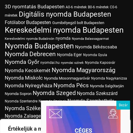
3D nyomtatás Budapesten
A0-6 méretek
B0-6 méretek
C0-6
Digitális nyomda Budapesten
méretek
Fotólabor Budapesten
Gumibélyegző bolt Budapesten
Kereskedelmi nyomda Budapesten
nyomda
Kereskedelmi nyomda Budaörsön
Nyomda Balassagyarmat
Nyomda Budapesten
Nyomda Békéscsaba
Nyomda Debrecen
Nyomda Eger
Nyomda Gyula
Nyomda Győr
nyomdai.hu
Nyomda Kaposvár
nyomdai színek
Nyomda Magyarország
Nyomda Kecskemét
Nyomda Miskolc
Nyomda Mosonmagyaróvár
Nyomda Nagykanizsa
Nyomda Pécs
Nyomda Nyíregyháza
Nyomda Salgótarján
Nyomda Szeged
Nyomda Szekszárd
Nyomda Sopron
Nyomda Szombathely
Nyomda Szentendre
Nyomda Szolnok
Nyomda Székesfehérvár
Nyomda Tatabánya
Nyomda Vác
Nyomda Zalaegerszeg
nyomtatás
Nyomda Érd
Nyomtatás Budapesten
Papírméretek
Értékeljük a magánéletét
Szitanyomda Budapesten