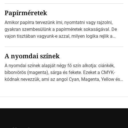
kézhez kapott az egy InDesign file, sok kép file,
Papírméretek
Illustratorban készült vektorgrafika. *Hirdetés Minden
esetben konzultáljunk a nyomdával, mielőtt elkezdjük a
Amikor papírra tervezünk írni, nyomtatni vagy rajzolni,
nyomdai előkészítést!Nehogy az elkészült munka után
gyakran szembesülünk a papírméretek sokaságával. De
derüljön ki, hogy valamit másképp kellett volna csinálni! […]
vajon tisztában vagyunk-e azzal, milyen logika rejlik a
különböző méretű lapok mögött, és hogy miként
választhatjuk ki a legmegfelelőbbet projektjeinkhez?
A nyomdai színek
*Hirdetés Ebben a cikkben a papírméretek izgalmas
világába kalauzolunk el téged, hogy jobban megértsd,
A nyomdai színek alapját négy fő szín alkotja: ciánkék,
milyen szempontok alapján érdemes választanod a
bíborvörös (magenta), sárga és fekete. Ezeket a CMYK-
jövőben. Bevezetés a papírméretek világába A […]
kódnak nevezzük, ami az angol Cyan, Magenta, Yellow és
Key (fekete) szavak rövidítése. Ez a négy szín
keveredésével hozható létre szinte bármilyen más szín. De
vajon hogy is működik ez pontosan? *Hirdetés A nyomdai
színek részletei Amikor egy képet nyomtatnak, mindegyik
alapszínt külön-külön […]