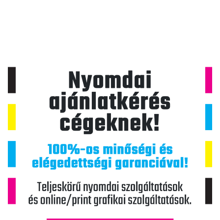
i
g
á
c
i
ó