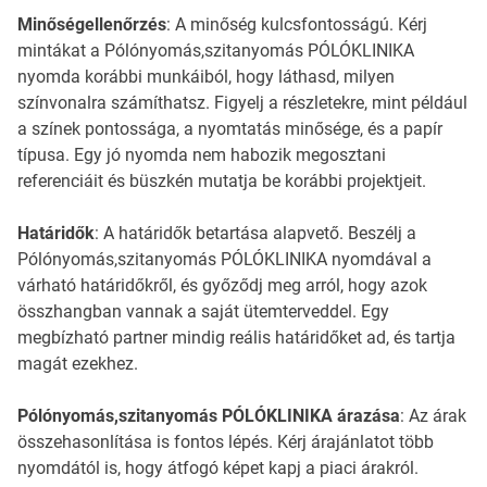
Minőségellenőrzés
: A minőség kulcsfontosságú. Kérj
mintákat a Pólónyomás,szitanyomás PÓLÓKLINIKA
nyomda korábbi munkáiból, hogy láthasd, milyen
színvonalra számíthatsz. Figyelj a részletekre, mint például
a színek pontossága, a nyomtatás minősége, és a papír
típusa. Egy jó nyomda nem habozik megosztani
referenciáit és büszkén mutatja be korábbi projektjeit.
Határidők
: A határidők betartása alapvető. Beszélj a
Pólónyomás,szitanyomás PÓLÓKLINIKA nyomdával a
várható határidőkről, és győződj meg arról, hogy azok
összhangban vannak a saját ütemterveddel. Egy
megbízható partner mindig reális határidőket ad, és tartja
magát ezekhez.
Pólónyomás,szitanyomás PÓLÓKLINIKA árazása
: Az árak
összehasonlítása is fontos lépés. Kérj árajánlatot több
nyomdától is, hogy átfogó képet kapj a piaci árakról.