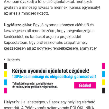
Azonban óvakodj a túl olcsó ajánlatoktól, mert ezek
gyakran a minőség rovására mennek. Keress egyensúlyt
az ár és a minőség között.
Ügyfélszolgálat
: Egy jó nyomda könnyen elérhető és
készségesen áll rendelkezésre, hogy megválaszolja a
kérdéseidet, és tanácsot adjon a projekteddel
kapcsolatban. Egy professzionális csapat, amely
készségesen áll az ügyfelek rendelkezésére, aranyat ér.
*Hirdetés
Helyszín
: Ha lehetséges, válassz egy helyileg elérhető
nyomdát. A Pólónyomás,szitanyomás PÓLÓKLINIKA