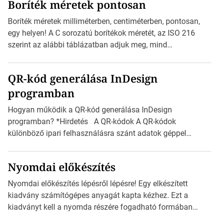
Boríték méretek pontosan
igazán foroghatnak a kreatív fogaskerekek, miközben
zajlik a saját címke készítése. Hogyan készítsünk címkét?
Boríték méretek milliméterben, centiméterben, pontosan,
Válasszon méretet és alakot: Válassza ki a kívánt címke
egy helyen! A C sorozatú borítékok méretét, az ISO 216
méretét. Akár néhány […]
szerint az alábbi táblázatban adjuk meg, mind
milliméterben, mind centiméterben. *Hirdetés C sorozatú
boríték méretek Az alábbi ábra az egyes borítékok méretét
QR-kód generálása InDesign
mutatja az A4-es papírlaphoz viszonyítva. Az amerikai és
programban
észak-amerikai boríték méretére az ISO 216 nem
vonatkozik. Boríték méretének táblázata C0-tól […]
Hogyan működik a QR-kód generálása InDesign
programban? *Hirdetés A QR-kódok A QR-kódok
különböző ipari felhasználásra szánt adatok géppel
olvasható nyomtatott megfelelői. Ez mára általánossá vált
a fogyasztóknak szánt hirdetésekben. A felhasználó
Nyomdai előkészítés
okostelefonjára telepíthet egy QR-kód-leolvasó
alkalmazást, ami leolvasni és dekódolni képes az URL-
Nyomdai előkészítés lépésről lépésre! Egy elkészített
információt és átirányítja a telefon böngészőjét a cég
kiadvány számítógépes anyagát kapta kézhez. Ezt a
weblapjára. A QR-kód beolvasása után a felhasználó
kiadványt kell a nyomda részére fogadható formában
szöveges üzenetet […]
eljuttatnia Nyomdai kivitelezésre előkészítenie. Amit