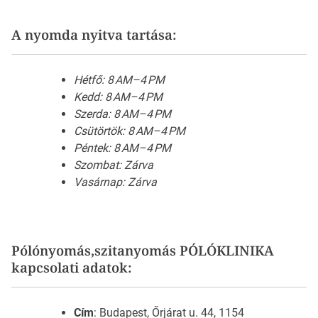
A nyomda nyitva tartása:
Hétfő: 8 AM–4 PM
Kedd: 8 AM–4 PM
Szerda: 8 AM–4 PM
Csütörtök: 8 AM–4 PM
Péntek: 8 AM–4 PM
Szombat: Zárva
Vasárnap: Zárva
Pólónyomás,szitanyomás PÓLÓKLINIKA
kapcsolati adatok:
Cím
: Budapest, Őrjárat u. 44, 1154