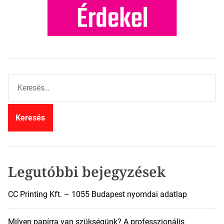
K
e
r
e
s
é
s
:
Legutóbbi bejegyzések
CC Printing Kft. – 1055 Budapest nyomdai adatlap
Milyen papírra van szükségünk? A professzionális