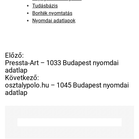
Tudásbázis
Boríték nyomtatás
Nyomdai adatlapok
B
Előző:
e
Pressta-Art – 1033 Budapest nyomdai
j
adatlap
e
Következő:
g
osztalypolo.hu – 1045 Budapest nyomdai
y
adatlap
z
é
s
n
a
v