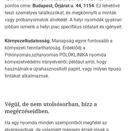
pontos címe:
Budapest, Őrjárat u. 44, 1154
. Ez lehetővé
teszi személyes találkozókat, és megkönnyíti a minták
vagy próbanyomatok átvételét. A helyi nyomdák gyakran
jobban ismerik a helyi piac specifikus oldalait és igényeit.
Környezettudatosság
: Manapság egyre fontosabb a
környezeti fenntarthatóság. Érdeklődj a
Pólónyomás,szitanyomás PÓLÓKLINIKA nyomda
környezetvédelmi irányelveiről, például arról, hogy
használnak-e újrahasznosított papírt, vagy milyen típusú
tintákat alkalmaznak.
Végül, de nem utolsósorban, bízz a
megérzéseidben.
Ha egy nyomda minden szempontból megfelel az
elvárásaidnak, de valamiért mégsem érzed jónak a