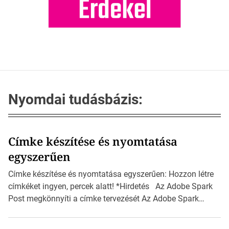
Nyomdai tudásbázis:
Címke készítése és nyomtatása
egyszerűen
Címke készítése és nyomtatása egyszerűen: Hozzon létre
címkéket ingyen, percek alatt! *Hirdetés Az Adobe Spark
Post megkönnyíti a címke tervezését Az Adobe Spark
Inspirációs galériája rengeteg professzionálisan
megtervezett sablont tartalmaz, amelyek segítségével