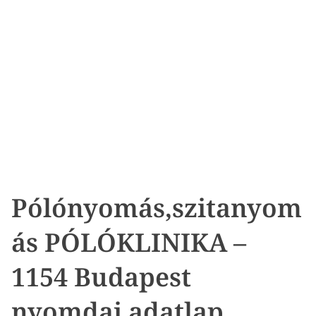
Pólónyomás,szitanyom
ás PÓLÓKLINIKA –
1154 Budapest
nyomdai adatlap