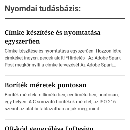
Nyomdai tudásbázis:
Címke készítése és nyomtatása
egyszerűen
Címke készítése és nyomtatása egyszerűen: Hozzon létre
címkéket ingyen, percek alatt! *Hirdetés Az Adobe Spark
Post megkönnyíti a címke tervezését Az Adobe Spark
Inspirációs galériája rengeteg professzionálisan
megtervezett sablont tartalmaz, amelyek segítségével
Boríték méretek pontosan
igazán foroghatnak a kreatív fogaskerekek, miközben
zajlik a saját címke készítése. Hogyan készítsünk címkét?
Boríték méretek milliméterben, centiméterben, pontosan,
Válasszon méretet és alakot: Válassza ki a kívánt címke
egy helyen! A C sorozatú borítékok méretét, az ISO 216
méretét. Akár néhány […]
szerint az alábbi táblázatban adjuk meg, mind
milliméterben, mind centiméterben. *Hirdetés C sorozatú
boríték méretek Az alábbi ábra az egyes borítékok méretét
QR-kód generálása InDesign
mutatja az A4-es papírlaphoz viszonyítva. Az amerikai és