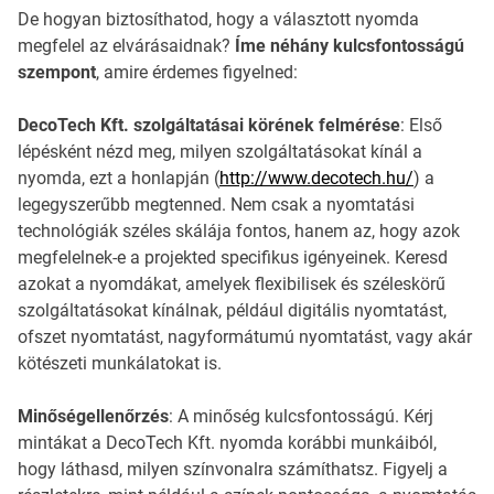
De hogyan biztosíthatod, hogy a választott nyomda
megfelel az elvárásaidnak?
Íme néhány kulcsfontosságú
szempont
, amire érdemes figyelned:
DecoTech Kft. szolgáltatásai körének felmérése
: Első
lépésként nézd meg, milyen szolgáltatásokat kínál a
nyomda, ezt a honlapján (
http://www.decotech.hu/
) a
legegyszerűbb megtenned. Nem csak a nyomtatási
technológiák széles skálája fontos, hanem az, hogy azok
megfelelnek-e a projekted specifikus igényeinek. Keresd
azokat a nyomdákat, amelyek flexibilisek és széleskörű
szolgáltatásokat kínálnak, például digitális nyomtatást,
ofszet nyomtatást, nagyformátumú nyomtatást, vagy akár
kötészeti munkálatokat is.
Minőségellenőrzés
: A minőség kulcsfontosságú. Kérj
mintákat a DecoTech Kft. nyomda korábbi munkáiból,
hogy láthasd, milyen színvonalra számíthatsz. Figyelj a