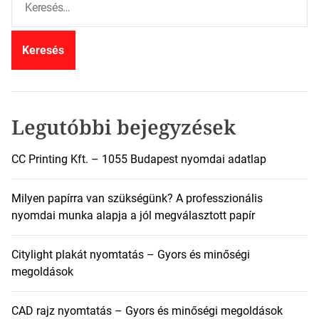
e
r
e
s
é
s
:
Legutóbbi bejegyzések
CC Printing Kft. – 1055 Budapest nyomdai adatlap
Milyen papírra van szükségünk? A professzionális
nyomdai munka alapja a jól megválasztott papír
Citylight plakát nyomtatás – Gyors és minőségi
megoldások
CAD rajz nyomtatás – Gyors és minőségi megoldások