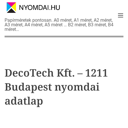
S
k
M
i
N
Papírméretek pontosan. A0 méret, A1 méret, A2 méret,
e
p
A3 méret, A4 méret, A5 méret … B2 méret, B3 méret, B4
y
n
méret…
t
o
u
o
m
c
d
o
a
n
i
t
a
DecoTech Kft. – 1211
e
d
n
a
Budapest nyomdai
t
t
l
adatlap
a
p
o
k