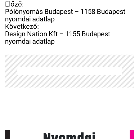
B
Előző:
e
Pólónyomás Budapest – 1158 Budapest
j
nyomdai adatlap
e
Következő:
g
Design Nation Kft – 1155 Budapest
y
nyomdai adatlap
z
é
s
n
a
v
i
g
á
c
i
ó