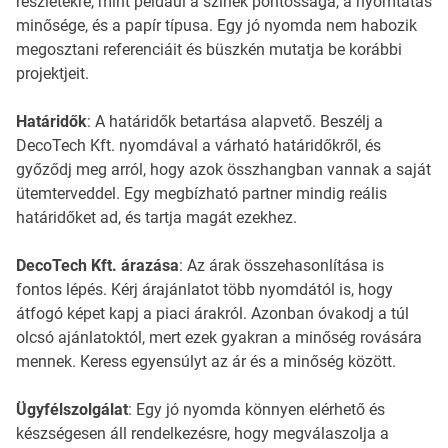
részletekre, mint például a színek pontossága, a nyomtatás
minősége, és a papír típusa. Egy jó nyomda nem habozik
megosztani referenciáit és büszkén mutatja be korábbi
projektjeit.
Határidők
: A határidők betartása alapvető. Beszélj a
DecoTech Kft. nyomdával a várható határidőkről, és
győződj meg arról, hogy azok összhangban vannak a saját
ütemterveddel. Egy megbízható partner mindig reális
határidőket ad, és tartja magát ezekhez.
DecoTech Kft. árazása
: Az árak összehasonlítása is
fontos lépés. Kérj árajánlatot több nyomdától is, hogy
átfogó képet kapj a piaci árakról. Azonban óvakodj a túl
olcsó ajánlatoktól, mert ezek gyakran a minőség rovására
mennek. Keress egyensúlyt az ár és a minőség között.
Ügyfélszolgálat
: Egy jó nyomda könnyen elérhető és
készségesen áll rendelkezésre, hogy megválaszolja a