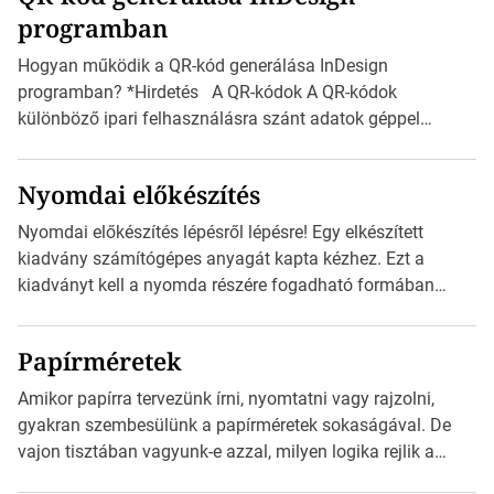
programban
észak-amerikai boríték méretére az ISO 216 nem
vonatkozik. Boríték méretének táblázata C0-tól […]
Hogyan működik a QR-kód generálása InDesign
programban? *Hirdetés A QR-kódok A QR-kódok
különböző ipari felhasználásra szánt adatok géppel
olvasható nyomtatott megfelelői. Ez mára általánossá vált
a fogyasztóknak szánt hirdetésekben. A felhasználó
Nyomdai előkészítés
okostelefonjára telepíthet egy QR-kód-leolvasó
alkalmazást, ami leolvasni és dekódolni képes az URL-
Nyomdai előkészítés lépésről lépésre! Egy elkészített
információt és átirányítja a telefon böngészőjét a cég
kiadvány számítógépes anyagát kapta kézhez. Ezt a
weblapjára. A QR-kód beolvasása után a felhasználó
kiadványt kell a nyomda részére fogadható formában
szöveges üzenetet […]
eljuttatnia Nyomdai kivitelezésre előkészítenie. Amit
kézhez kapott az egy InDesign file, sok kép file,
Papírméretek
Illustratorban készült vektorgrafika. *Hirdetés Minden
esetben konzultáljunk a nyomdával, mielőtt elkezdjük a
Amikor papírra tervezünk írni, nyomtatni vagy rajzolni,
nyomdai előkészítést!Nehogy az elkészült munka után
gyakran szembesülünk a papírméretek sokaságával. De
derüljön ki, hogy valamit másképp kellett volna csinálni! […]
vajon tisztában vagyunk-e azzal, milyen logika rejlik a
különböző méretű lapok mögött, és hogy miként