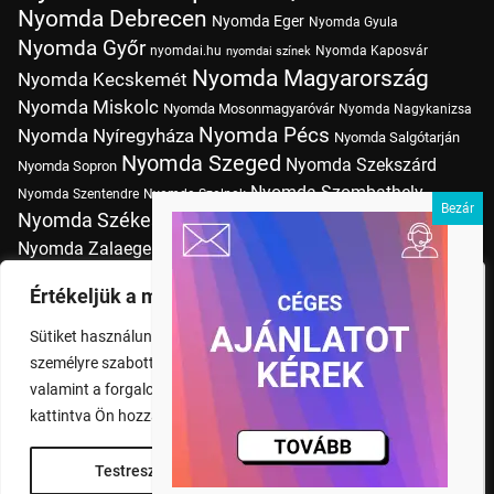
Nyomda Debrecen
Nyomda Eger
Nyomda Gyula
Nyomda Győr
nyomdai.hu
Nyomda Kaposvár
nyomdai színek
Nyomda Magyarország
Nyomda Kecskemét
Nyomda Miskolc
Nyomda Mosonmagyaróvár
Nyomda Nagykanizsa
Nyomda Pécs
Nyomda Nyíregyháza
Nyomda Salgótarján
Nyomda Szeged
Nyomda Szekszárd
Nyomda Sopron
Nyomda Szombathely
Nyomda Szentendre
Nyomda Szolnok
Nyomda Székesfehérvár
Nyomda Tatabánya
Nyomda Vác
Nyomda Zalaegerszeg
nyomtatás
Nyomda Érd
Nyomtatás Budapesten
Papírméretek
Értékeljük a magánéletét
Szitanyomda Budapesten
Pólónyomtatás Budapesten
Sütiket használunk a böngészési élmény fokozására,
Tudásbázis
személyre szabott hirdetések vagy tartalmak megjelenítésére,
valamint a forgalom elemzésére. A "Mindent elfogad" gombra
kattintva Ön hozzájárul a cookie-k használatához.
Testreszabás
Rendben