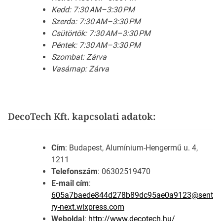
Kedd: 7:30 AM–3:30 PM
Szerda: 7:30 AM–3:30 PM
Csütörtök: 7:30 AM–3:30 PM
Péntek: 7:30 AM–3:30 PM
Szombat: Zárva
Vasárnap: Zárva
DecoTech Kft. kapcsolati adatok:
Cím
: Budapest, Alumínium-Hengermű u. 4,
1211
Telefonszám
: 06302519470
E-mail cím
:
605a7baede844d278b89dc95ae0a9123@sent
ry-next.wixpress.com
Weboldal
:
http://www.decotech.hu/