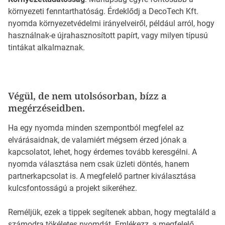
környezeti fenntarthatóság. Érdeklődj a DecoTech Kft.
nyomda környezetvédelmi irányelveiről, például arról, hogy
használnak-e újrahasznosított papírt, vagy milyen típusú
tintákat alkalmaznak.
Végül, de nem utolsósorban, bízz a
megérzéseidben.
Ha egy nyomda minden szempontból megfelel az
elvárásaidnak, de valamiért mégsem érzed jónak a
kapcsolatot, lehet, hogy érdemes tovább keresgélni. A
nyomda választása nem csak üzleti döntés, hanem
partnerkapcsolat is. A megfelelő partner kiválasztása
kulcsfontosságú a projekt sikeréhez.
Reméljük, ezek a tippek segítenek abban, hogy megtaláld a
számodra tökéletes nyomdát. Emlékezz, a megfelelő