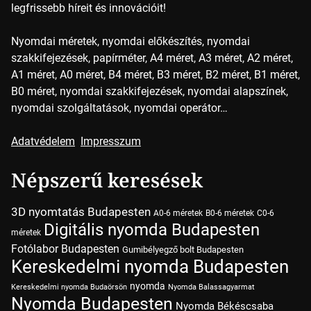
legfrissebb híreit és innovációit!
Nyomdai méretek, nyomdai előkészítés, nyomdai
szakkifejezések, papírméter, A4 méret, A3 méret, A2 méret,
A1 méret, A0 méret, B4 méret, B3 méret, B2 méret, B1 méret,
B0 méret, nyomdai szakkifejezések, nyomdai alapszínek,
nyomdai szolgáltatások, nyomdai operátor…
Adatvédelem
Impresszum
Népszerű keresések
3D nyomtatás Budapesten
A0-6 méretek
B0-6 méretek
C0-6
Digitális nyomda Budapesten
méretek
Fotólabor Budapesten
Gumibélyegző bolt Budapesten
Kereskedelmi nyomda Budapesten
nyomda
Kereskedelmi nyomda Budaörsön
Nyomda Balassagyarmat
Nyomda Budapesten
Nyomda Békéscsaba