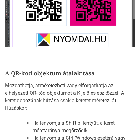
A QR-kód objektum átalakítása
Mozgathatja, átméretezheti vagy elforgathatja az
elhelyezett QR-kód objektumot a Kijelölés eszközzel. A
keret dobozának húzása csak a keretet méretezi át.
Húzáskor:
Ha lenyomja a Shift billentyűt, a keret
méretaránya megőrződik.
Ha lenyomja a Ctrl (Windows esetén) vagy