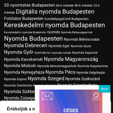
3D nyomtatás Budapesten
A0-6 méretek
B0-6 méretek
C0-6
Digitális nyomda Budapesten
méretek
Fotólabor Budapesten
Gumibélyegző bolt Budapesten
Kereskedelmi nyomda Budapesten
nyomda
Kereskedelmi nyomda Budaörsön
Nyomda Balassagyarmat
Nyomda Budapesten
Nyomda Békéscsaba
Nyomda Debrecen
Nyomda Eger
Nyomda Gyula
Nyomda Győr
nyomdai.hu
Nyomda Kaposvár
nyomdai színek
Nyomda Magyarország
Nyomda Kecskemét
Nyomda Miskolc
Nyomda Mosonmagyaróvár
Nyomda Nagykanizsa
Nyomda Pécs
Nyomda Nyíregyháza
Nyomda Salgótarján
Nyomda Szeged
Nyomda Szekszárd
Nyomda Sopron
Nyomda Szombathely
Nyomda Szentendre
Nyomda Szolnok
Nyomda Székesfehérvár
Nyomda Tatabánya
Nyomda Vác
Nyomda Zalaegerszeg
nyomtatás
Nyomda Érd
Nyomtatás Budapesten
Papírméretek
Értékeljük a magánéletét
Szitanyomda Budapesten
Pólónyomtatás Budapesten