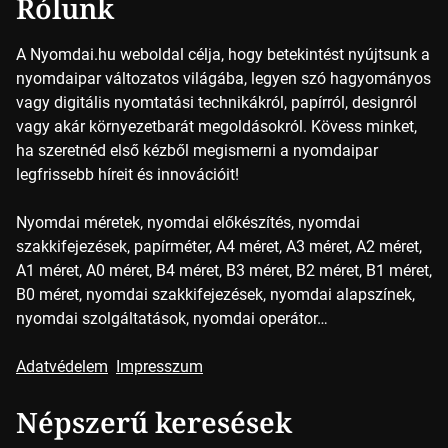
Rólunk
A Nyomdai.hu weboldal célja, hogy betekintést nyújtsunk a
nyomdaipar változatos világába, legyen szó hagyományos
vagy digitális nyomtatási technikákról, papírról, designról
vagy akár környezetbarát megoldásokról. Kövess minket,
ha szeretnéd első kézből megismerni a nyomdaipar
legfrissebb híreit és innovációit!
Nyomdai méretek, nyomdai előkészítés, nyomdai
szakkifejezések, papírméter, A4 méret, A3 méret, A2 méret,
A1 méret, A0 méret, B4 méret, B3 méret, B2 méret, B1 méret,
B0 méret, nyomdai szakkifejezések, nyomdai alapszínek,
nyomdai szolgáltatások, nyomdai operátor…
Adatvédelem
Impresszum
Népszerű keresések