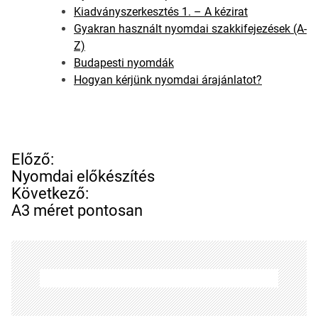
Kiadványszerkesztés 1. – A kézirat
Gyakran használt nyomdai szakkifejezések (A-
Z)
Budapesti nyomdák
Hogyan kérjünk nyomdai árajánlatot?
B
Előző:
e
Nyomdai előkészítés
j
Következő:
e
A3 méret pontosan
g
y
z
é
s
n