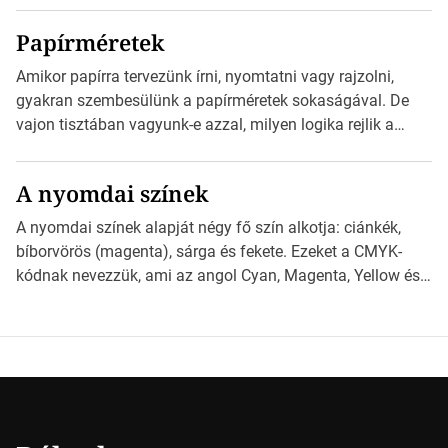
kézhez kapott az egy InDesign file, sok kép file,
Papírméretek
Illustratorban készült vektorgrafika. *Hirdetés Minden
esetben konzultáljunk a nyomdával, mielőtt elkezdjük a
Amikor papírra tervezünk írni, nyomtatni vagy rajzolni,
nyomdai előkészítést!Nehogy az elkészült munka után
gyakran szembesülünk a papírméretek sokaságával. De
derüljön ki, hogy valamit másképp kellett volna csinálni! […]
vajon tisztában vagyunk-e azzal, milyen logika rejlik a
különböző méretű lapok mögött, és hogy miként
választhatjuk ki a legmegfelelőbbet projektjeinkhez?
A nyomdai színek
*Hirdetés Ebben a cikkben a papírméretek izgalmas
világába kalauzolunk el téged, hogy jobban megértsd,
A nyomdai színek alapját négy fő szín alkotja: ciánkék,
milyen szempontok alapján érdemes választanod a
bíborvörös (magenta), sárga és fekete. Ezeket a CMYK-
jövőben. Bevezetés a papírméretek világába A […]
kódnak nevezzük, ami az angol Cyan, Magenta, Yellow és
Key (fekete) szavak rövidítése. Ez a négy szín
keveredésével hozható létre szinte bármilyen más szín. De
vajon hogy is működik ez pontosan? *Hirdetés A nyomdai
színek részletei Amikor egy képet nyomtatnak, mindegyik
alapszínt külön-külön […]