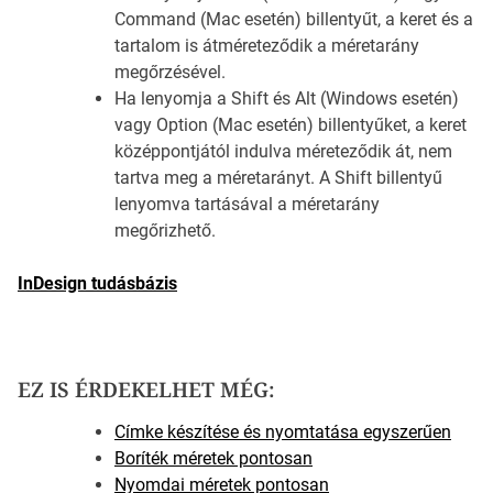
Command (Mac esetén) billentyűt, a keret és a
tartalom is átméreteződik a méretarány
megőrzésével.
Ha lenyomja a Shift és Alt (Windows esetén)
vagy Option (Mac esetén) billentyűket, a keret
középpontjától indulva méreteződik át, nem
tartva meg a méretarányt. A Shift billentyű
lenyomva tartásával a méretarány
megőrizhető.
InDesign tudásbázis
EZ IS ÉRDEKELHET MÉG:
Címke készítése és nyomtatása egyszerűen
Boríték méretek pontosan
Nyomdai méretek pontosan