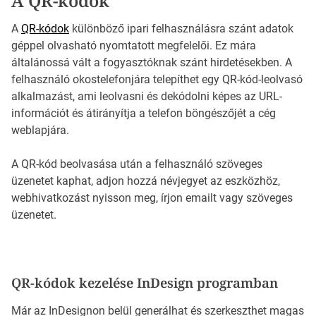
A QR-kódok
A
QR-kódok
különböző ipari felhasználásra szánt adatok
géppel olvasható nyomtatott megfelelői. Ez mára
általánossá vált a fogyasztóknak szánt hirdetésekben. A
felhasználó okostelefonjára telepíthet egy QR-kód-leolvasó
alkalmazást, ami leolvasni és dekódolni képes az URL-
információt és átirányítja a telefon böngészőjét a cég
weblapjára.
A QR-kód beolvasása után a felhasználó szöveges
üzenetet kaphat, adjon hozzá névjegyet az eszközhöz,
webhivatkozást nyisson meg, írjon emailt vagy szöveges
üzenetet.
QR-kódok kezelése InDesign programban
Már az InDesignon belül generálhat és szerkeszthet magas