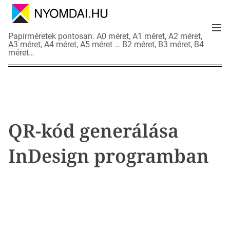
S
k
M
i
N
Papírméretek pontosan. A0 méret, A1 méret, A2 méret,
e
p
A3 méret, A4 méret, A5 méret … B2 méret, B3 méret, B4
y
n
méret…
t
o
u
o
m
c
d
o
a
n
i
t
a
QR-kód generálása
e
d
n
a
InDesign programban
t
t
l
a
p
o
k