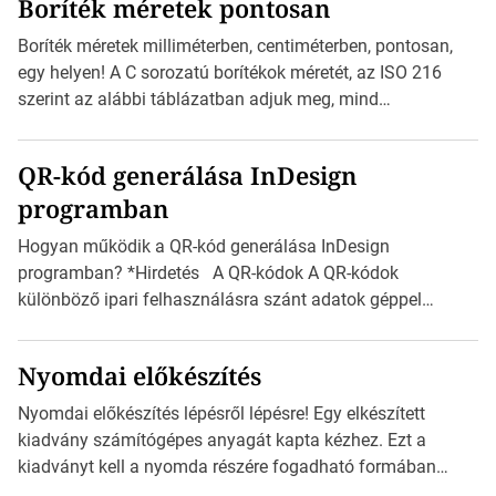
Boríték méretek pontosan
igazán foroghatnak a kreatív fogaskerekek, miközben
zajlik a saját címke készítése. Hogyan készítsünk címkét?
Boríték méretek milliméterben, centiméterben, pontosan,
Válasszon méretet és alakot: Válassza ki a kívánt címke
egy helyen! A C sorozatú borítékok méretét, az ISO 216
méretét. Akár néhány […]
szerint az alábbi táblázatban adjuk meg, mind
milliméterben, mind centiméterben. *Hirdetés C sorozatú
boríték méretek Az alábbi ábra az egyes borítékok méretét
QR-kód generálása InDesign
mutatja az A4-es papírlaphoz viszonyítva. Az amerikai és
programban
észak-amerikai boríték méretére az ISO 216 nem
vonatkozik. Boríték méretének táblázata C0-tól […]
Hogyan működik a QR-kód generálása InDesign
programban? *Hirdetés A QR-kódok A QR-kódok
különböző ipari felhasználásra szánt adatok géppel
olvasható nyomtatott megfelelői. Ez mára általánossá vált
a fogyasztóknak szánt hirdetésekben. A felhasználó
Nyomdai előkészítés
okostelefonjára telepíthet egy QR-kód-leolvasó
alkalmazást, ami leolvasni és dekódolni képes az URL-
Nyomdai előkészítés lépésről lépésre! Egy elkészített
információt és átirányítja a telefon böngészőjét a cég
kiadvány számítógépes anyagát kapta kézhez. Ezt a
weblapjára. A QR-kód beolvasása után a felhasználó
kiadványt kell a nyomda részére fogadható formában
szöveges üzenetet […]
eljuttatnia Nyomdai kivitelezésre előkészítenie. Amit