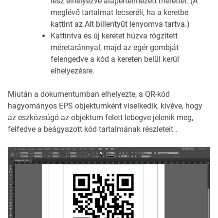
lesz elhelyezve alapértelmezett mérettel. (A
meglévő tartalmat lecseréli, ha a keretbe
kattint az Alt billentyűt lenyomva tartva.)
Kattintva és új keretet húzva rögzített
méretaránnyal, majd az egér gombját
felengedve a kód a kereten belül kerül
elhelyezésre.
Miután a dokumentumban elhelyezte, a QR-kód
hagyományos EPS objektumként viselkedik, kivéve, hogy
az eszközsúgó az objektum felett lebegve jelenik meg,
felfedve a beágyazott kód tartalmának részleteit .