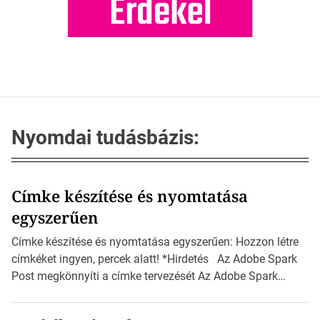
Nyomdai tudásbázis:
Címke készítése és nyomtatása
egyszerűen
Címke készítése és nyomtatása egyszerűen: Hozzon létre
címkéket ingyen, percek alatt! *Hirdetés Az Adobe Spark
Post megkönnyíti a címke tervezését Az Adobe Spark
Inspirációs galériája rengeteg professzionálisan
megtervezett sablont tartalmaz, amelyek segítségével