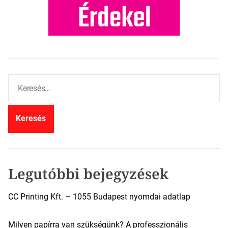
K
e
r
e
s
é
s
:
Legutóbbi bejegyzések
CC Printing Kft. – 1055 Budapest nyomdai adatlap
Milyen papírra van szükségünk? A professzionális