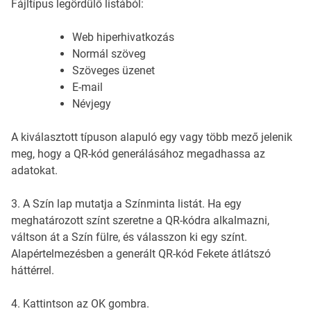
Fájltípus legördülő listából:
Web hiperhivatkozás
Normál szöveg
Szöveges üzenet
E-mail
Névjegy
A kiválasztott típuson alapuló egy vagy több mező jelenik
meg, hogy a QR-kód generálásához megadhassa az
adatokat.
3. A Szín lap mutatja a Színminta listát. Ha egy
meghatározott színt szeretne a QR-kódra alkalmazni,
váltson át a Szín fülre, és válasszon ki egy színt.
Alapértelmezésben a generált QR-kód Fekete átlátszó
háttérrel.
4. Kattintson az OK gombra.