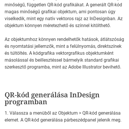
minőségű, független QR-kód grafikákat. A generált QR-kód
magas minőségű grafikai objektum, ami pontosan úgy
viselkedik, mint egy natív vektoros rajz az InDesignban. Az
objektum könnyen méretezhető és színnel kitölthető.
Az objektumhoz könnyen rendelhetők hatások, átlátszóság
és nyomtatási jellemzők, mint a felülnyomás, direktszínek
és túltöltés. A kódgrafika vektorgrafikus objektumként
másolással és beillesztéssel bármelyik standard grafikai
szerkesztő programba, mint az Adobe Illustrator bevihető.
QR-kód generálása InDesign
programban
1. Válassza a menüből az Objektum > QR-kód generálása
elemet. A QR-kód generálása párbeszédpanel jelenik meg.