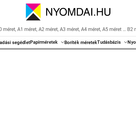
 méret, A1 méret, A2 méret, A3 méret, A4 méret, A5 méret … B2 
Papírméretek
Tudásbázis
Nyo
adási segédlet
Boríték méretek