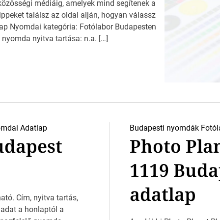
 közösségi médiáig, amelyek mind segítenek a
peket találsz az oldal alján, hogyan válassz
ap Nyomdai kategória: Fotólabor Budapesten
 nyomda nyitva tartása: n.a. […]
mdai Adatlap
Budapesti nyomdák
Fotól
udapest
Photo Plan
1119 Buda
adatlap
ató. Cím, nyitva tartás,
 adat a honlaptól a