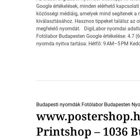
Google értékelések, minden elérhető kapcsolati
közösségi médiáig, amelyek mind segítenek a
kiválasztásához. Hasznos tippeket találsz az o
megfelelő nyomdát. DigiLabor nyomdai adatl
Fotólabor Budapesten Google értékelése: 4.7 (
nyomda nyitva tartása: Hétfő: 9 AM–5 PM Kedd
Budapesti nyomdák
Fotólabor Budapesten
Nyo
www.postershop.h
Printshop – 1036 