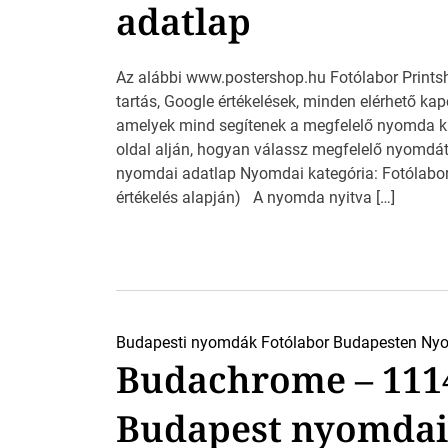
adatlap
Az alábbi www.postershop.hu Fotólabor Printsho
tartás, Google értékelések, minden elérhető kap
amelyek mind segítenek a megfelelő nyomda ki
oldal alján, hogyan válassz megfelelő nyomdá
nyomdai adatlap Nyomdai kategória: Fotólabor
értékelés alapján) A nyomda nyitva […]
Budapesti nyomdák
Fotólabor Budapesten
Nyo
Budachrome – 111
Budapest nyomdai