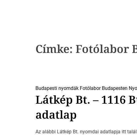
k
Címke:
Fotólabor 
Budapesti nyomdák
Fotólabor Budapesten
Nyo
Látkép Bt. – 1116
adatlap
Az alábbi Látkép Bt. nyomdai adatlapja itt talál