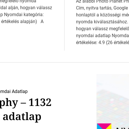
 megfelelő nyomda
Az alábbi Photo Planet Ph
ldal alján, hogyan válassz
Cím, nyitva tartás, Google
p Nyomdai kategória:
honlaptól a közösségi mé
 értékelés alapján) A
nyomda kiválasztásához. H
hogyan válassz megfelel
nyomdai adatlap Nyomdai
értékelése: 4.9 (26 értéke
mdai Adatlap
phy – 1132
 adatlap