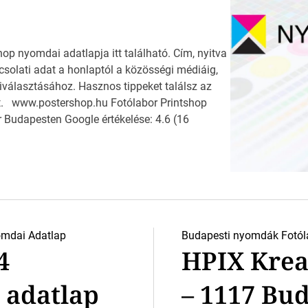
p nyomdai adatlapja itt található. Cím, nyitva
csolati adat a honlaptól a közösségi médiáig,
választásához. Hasznos tippeket találsz az
t. www.postershop.hu Fotólabor Printshop
 Budapesten Google értékelése: 4.6 (16
mdai Adatlap
Budapesti nyomdák
Fotól
4
HPIX Kreat
 adatlap
– 1117 Bu