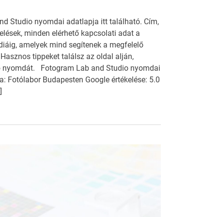
d Studio nyomdai adatlapja itt található. Cím,
kelések, minden elérhető kapcsolati adat a
diáig, amelyek mind segítenek a megfelelő
asznos tippeket találsz az oldal alján,
ő nyomdát. Fotogram Lab and Studio nyomdai
: Fotólabor Budapesten Google értékelése: 5.0
]