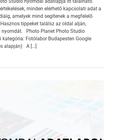
oto Studio nyomdai adatlapja itt található.
 értékelések, minden elérhető kapcsolati adat a
diáig, amelyek mind segítenek a megfelelő
asznos tippeket találsz az oldal alján,
ő nyomdát. Photo Planet Photo Studio
 kategória: Fotólabor Budapesten Google
lés alapján) A […]