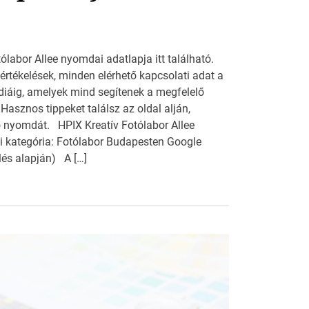
ólabor Allee nyomdai adatlapja itt található.
 értékelések, minden elérhető kapcsolati adat a
diáig, amelyek mind segítenek a megfelelő
asznos tippeket találsz az oldal alján,
 nyomdát. HPIX Kreatív Fotólabor Allee
 kategória: Fotólabor Budapesten Google
elés alapján) A […]