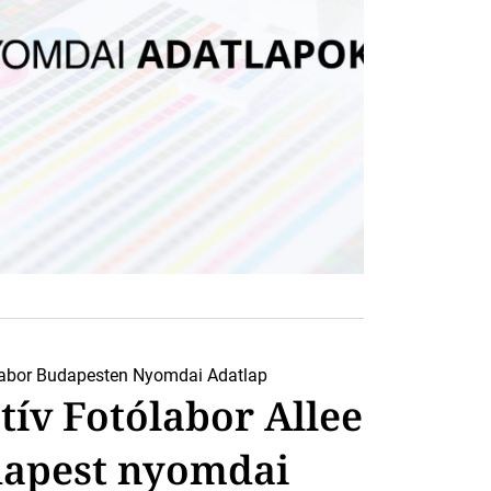
abor Budapesten
Nyomdai Adatlap
ív Fotólabor Allee
dapest nyomdai