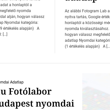
 adat a honlaptól a
 megfelelő nyomda
Az alábbi Fotogram Lab an
ldal alján, hogyan válassz
nyitva tartás, Google érté
ap Nyomdai kategória:
honlaptól a közösségi mé
69 értékelés alapján) A
nyomda kiválasztásához. H
: […]
hogyan válassz megfelel
adatlap Nyomdai kategória
(1 értékelés alapján) A […
mdai Adatlap
u Fotólabor
Budapest nyomdai