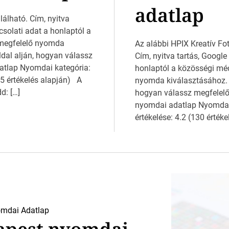
adatlap
álható. Cím, nyitva
csolati adat a honlaptól a
 megfelelő nyomda
Az alábbi HPIX Kreatív Fot
ldal alján, hogyan válassz
Cím, nyitva tartás, Google
tlap Nyomdai kategória:
honlaptól a közösségi mé
15 értékelés alapján) A
nyomda kiválasztásához. H
d: […]
hogyan válassz megfelelő
nyomdai adatlap Nyomdai
értékelése: 4.2 (130 érték
mdai Adatlap