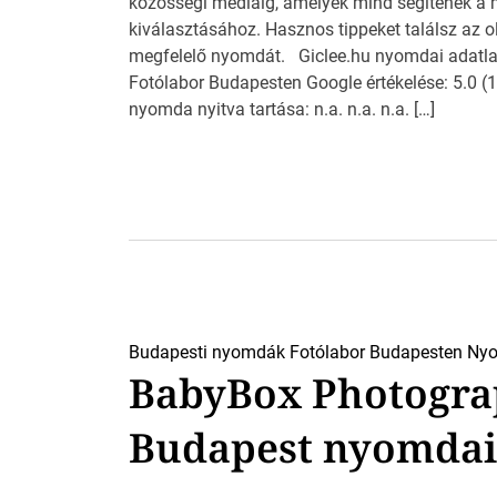
közösségi médiáig, amelyek mind segítenek a
kiválasztásához. Hasznos tippeket találsz az o
megfelelő nyomdát. Giclee.hu nyomdai adatla
Fotólabor Budapesten Google értékelése: 5.0 (1
nyomda nyitva tartása: n.a. n.a. n.a. […]
Budapesti nyomdák
Fotólabor Budapesten
Nyo
BabyBox Photogra
Budapest nyomdai