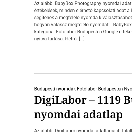
Az alábbi BabyBox Photography nyomdai adatlapj
értékelések, minden elérhető kapcsolati adat 
segítenek a megfelelő nyomda kiválasztásához. 
hogyan válassz megfelelő nyomdát. BabyBox
kategória: Fotólabor Budapesten Google értéke
nyitva tartása: Hétfő: […]
Budapesti nyomdák
Fotólabor Budapesten
Nyo
DigiLabor – 1119 
nyomdai adatlap
Az alábbi DigiLabor nyomdai adatlapja itt találh