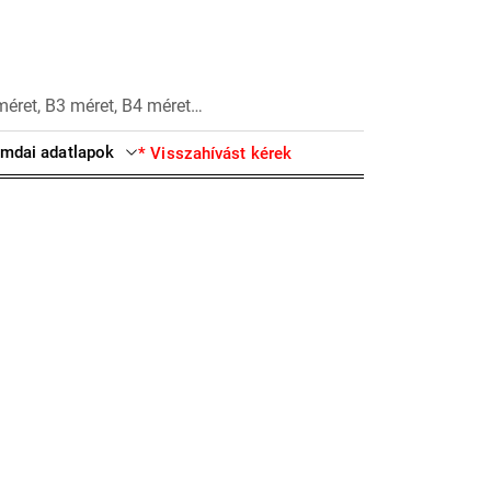
méret, B3 méret, B4 méret…
mdai adatlapok
* Visszahívást kérek