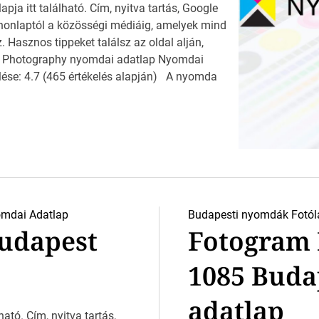
a itt található. Cím, nyitva tartás, Google
a honlaptól a közösségi médiáig, amelyek mind
Hasznos tippeket találsz az oldal alján,
 Photography nyomdai adatlap Nyomdai
lése: 4.7 (465 értékelés alapján) A nyomda
mdai Adatlap
Budapesti nyomdák
Fotól
Budapest
Fotogram 
1085 Buda
adatlap
ató. Cím, nyitva tartás,