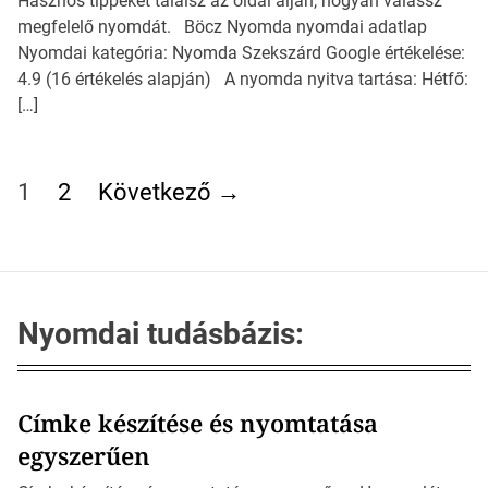
Hasznos tippeket találsz az oldal alján, hogyan válassz
megfelelő nyomdát. Böcz Nyomda nyomdai adatlap
Nyomdai kategória: Nyomda Szekszárd Google értékelése:
4.9 (16 értékelés alapján) A nyomda nyitva tartása: Hétfő:
[…]
B
e
1
2
Következő
→
j
e
g
y
z
Nyomdai tudásbázis:
é
s
e
Címke készítése és nyomtatása
k
l
egyszerűen