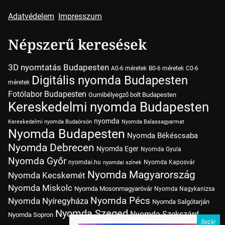
Adatvédelem
Impresszum
Népszerű keresések
3D nyomtatás Budapesten
A0-6 méretek
B0-6 méretek
C0-6
Digitális nyomda Budapesten
méretek
Fotólabor Budapesten
Gumibélyegző bolt Budapesten
Kereskedelmi nyomda Budapesten
nyomda
Kereskedelmi nyomda Budaörsön
Nyomda Balassagyarmat
Nyomda Budapesten
Nyomda Békéscsaba
Nyomda Debrecen
Nyomda Eger
Nyomda Gyula
Nyomda Győr
nyomdai.hu
Nyomda Kaposvár
nyomdai színek
Nyomda Magyarország
Nyomda Kecskemét
Nyomda Miskolc
Nyomda Mosonmagyaróvár
Nyomda Nagykanizsa
Nyomda Pécs
Nyomda Nyíregyháza
Nyomda Salgótarján
Nyomda Szeged
Nyomda Szekszárd
Nyomda Sopron