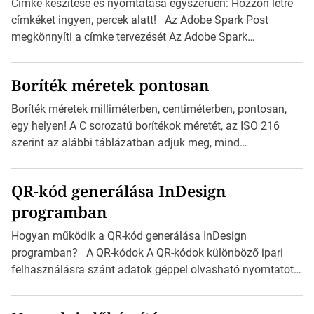
a
Címke készítése és nyomtatása egyszerűen: Hozzon létre
p
címkéket ingyen, percek alatt! Az Adobe Spark Post
o
megkönnyíti a címke tervezését Az Adobe Spark
z
Inspirációs galériája rengeteg professzionálisan
á
megtervezett sablont tartalmaz, amelyek segítségével
s
Boríték méretek pontosan
igazán foroghatnak a kreatív fogaskerekek, miközben
a
zajlik a saját címke készítése. Hogyan készítsünk címkét?
Boríték méretek milliméterben, centiméterben, pontosan,
Válasszon méretet és alakot: Válassza ki a kívánt címke
egy helyen! A C sorozatú borítékok méretét, az ISO 216
méretét. Akár néhány személyes […]
szerint az alábbi táblázatban adjuk meg, mind
milliméterben, mind centiméterben. C sorozatú boríték
méretek Az alábbi ábra az egyes borítékok méretét mutatja
QR-kód generálása InDesign
az A4-es papírlaphoz viszonyítva. Az amerikai és észak-
programban
amerikai boríték méretére az ISO 216 nem vonatkozik.
Boríték méretének táblázata C0-tól C10-ig […]
Hogyan működik a QR-kód generálása InDesign
programban? A QR-kódok A QR-kódok különböző ipari
felhasználásra szánt adatok géppel olvasható nyomtatott
megfelelői. Ez mára általánossá vált a fogyasztóknak
szánt hirdetésekben. A felhasználó okostelefonjára