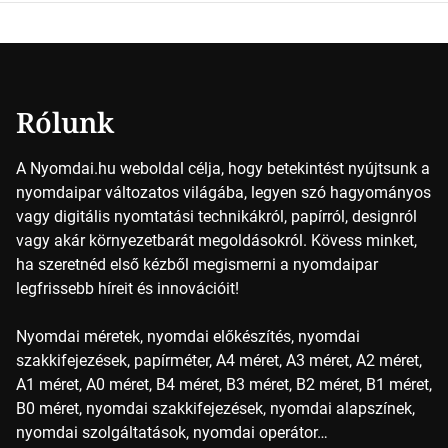
vajon hogy is működik ez pontosan? A nyomdai színek
részletei Amikor egy képet nyomtatnak, mindegyik
alapszínt külön-külön viszik […]
Rólunk
A Nyomdai.hu weboldal célja, hogy betekintést nyújtsunk a
nyomdaipar változatos világába, legyen szó hagyományos
vagy digitális nyomtatási technikákról, papírról, designról
vagy akár környezetbarát megoldásokról. Kövess minket,
ha szeretnéd első kézből megismerni a nyomdaipar
legfrissebb híreit és innovációit!
Nyomdai méretek, nyomdai előkészítés, nyomdai
szakkifejezések, papírméter, A4 méret, A3 méret, A2 méret,
A1 méret, A0 méret, B4 méret, B3 méret, B2 méret, B1 méret,
B0 méret, nyomdai szakkifejezések, nyomdai alapszínek,
nyomdai szolgáltatások, nyomdai operátor…