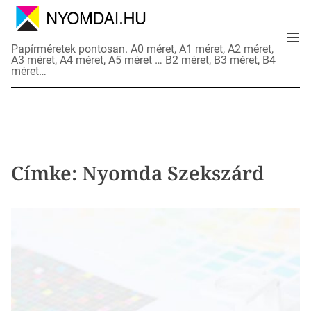
S
k
M
i
N
Papírméretek pontosan. A0 méret, A1 méret, A2 méret,
e
p
A3 méret, A4 méret, A5 méret … B2 méret, B3 méret, B4
y
n
méret…
t
o
u
o
m
c
d
o
a
n
i
t
a
Címke:
Nyomda Szekszárd
e
d
n
a
t
t
l
a
p
o
k