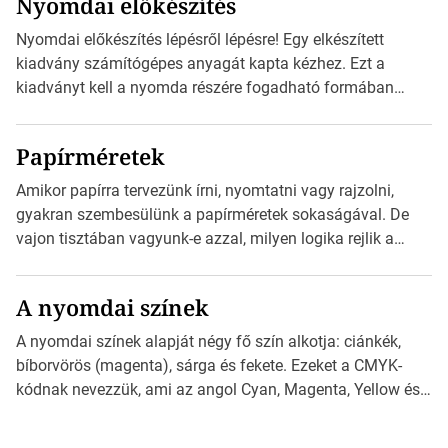
Nyomdai előkészítés
telepíthet egy QR-kód-leolvasó alkalmazást, ami leolvasni
és dekódolni képes az URL-információt és átirányítja a
Nyomdai előkészítés lépésről lépésre! Egy elkészített
telefon böngészőjét a cég weblapjára. A QR-kód
kiadvány számítógépes anyagát kapta kézhez. Ezt a
beolvasása után a felhasználó szöveges üzenetet kaphat,
kiadványt kell a nyomda részére fogadható formában
[…]
eljuttatnia Nyomdai kivitelezésre előkészítenie. Amit
kézhez kapott az egy InDesign file, sok kép file,
Papírméretek
Illustratorban készült vektorgrafika. Minden esetben
konzultáljunk a nyomdával, mielőtt elkezdjük a nyomdai
Amikor papírra tervezünk írni, nyomtatni vagy rajzolni,
előkészítést!Nehogy az elkészült munka után derüljön ki,
gyakran szembesülünk a papírméretek sokaságával. De
hogy valamit másképp kellett volna csinálni! […]
vajon tisztában vagyunk-e azzal, milyen logika rejlik a
különböző méretű lapok mögött, és hogy miként
választhatjuk ki a legmegfelelőbbet projektjeinkhez? Ebben
A nyomdai színek
a cikkben a papírméretek izgalmas világába kalauzolunk el
téged, hogy jobban megértsd, milyen szempontok alapján
A nyomdai színek alapját négy fő szín alkotja: ciánkék,
érdemes választanod a jövőben. Bevezetés a
bíborvörös (magenta), sárga és fekete. Ezeket a CMYK-
papírméretek világába A papírméretek […]
kódnak nevezzük, ami az angol Cyan, Magenta, Yellow és
Key (fekete) szavak rövidítése. Ez a négy szín
keveredésével hozható létre szinte bármilyen más szín. De