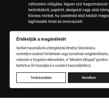
változatos világába, legyen szó hagyományos v
technikákról, papírról, designról vagy akár kör
Kövess minket, ha szeretnéd első kézből megi
legfrissebb híreit és innovációit!
Nyomdai méretek, nyomdai előkészítés, nyomda
Értékeljük a magánéletét
papírméter, A4 méret, A3 méret, A2 méret, A1 mé
méret, B2 méret, B1 méret, B0 méret, nyomdai 
Sütiket használunk a böngészési élmény fokozására,
alapszínek, nyomdai szolgáltatások, nyomdai 
személyre szabott hirdetések vagy tartalmak megjelenítésére,
valamint a forgalom elemzésére. A "Mindent elfogad" gombra
Adatvédelem
Impresszum
kattintva Ön hozzájárul a cookie-k használatához.
Testreszabás
Rendben