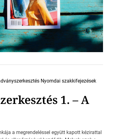
adványszerkesztés
Nyomdai szakkifejezések
erkesztés 1. – A
ája a megrendeléssel együtt kapott kézirattal