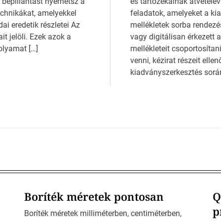
bepillantást nyerhetsz a
és tartozékainak átvételév
echnikákat, amelyekkel
feladatok, amelyeket a kia
i eredetik részletei Az
mellékletek sorba rendez
t jelöli. Ezek azok a
vagy digitálisan érkezet
olyamat […]
mellékleteit csoportosítan
venni, kézirat részeit elle
kiadványszerkesztés során
Boríték méretek pontosan
Q
p
Boríték méretek milliméterben, centiméterben,