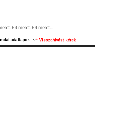
méret, B3 méret, B4 méret…
mdai adatlapok
* Visszahívást kérek