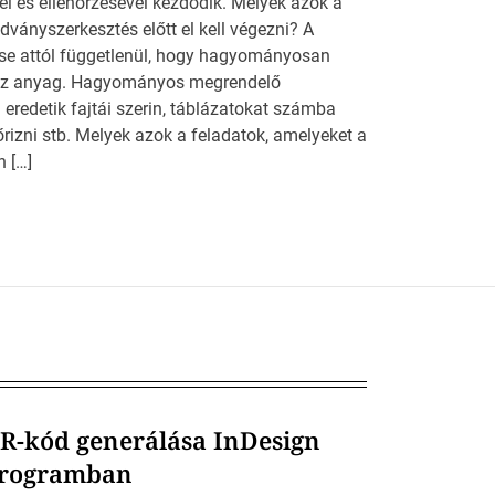
el és ellenőrzésével kezdődik. Melyek azok a
dványszerkesztés előtt el kell végezni? A
ése attól függetlenül, hogy hagyományosan
t az anyag. Hagyományos megrendelő
i eredetik fajtái szerin, táblázatokat számba
nőrizni stb. Melyek azok a feladatok, amelyeket a
 […]
R-kód generálása InDesign
rogramban