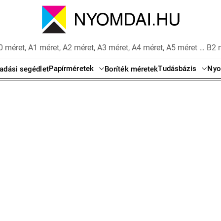
 méret, A1 méret, A2 méret, A3 méret, A4 méret, A5 méret … B2 
Papírméretek
Tudásbázis
Nyo
adási segédlet
Boríték méretek