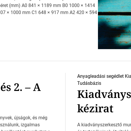
 méret (mm) A0 841 × 1189 mm B0 1000 × 1414
07 × 1000 mm C1 648 × 917 mm A2 420 × 594
Anyagleadási segédlet
Ki
s 2. – A
Tudásbázis
Kiadványsz
kézirat
nyvek, újságok, és még
sználunk, izgalmas
A kiadványszerkesztő munk