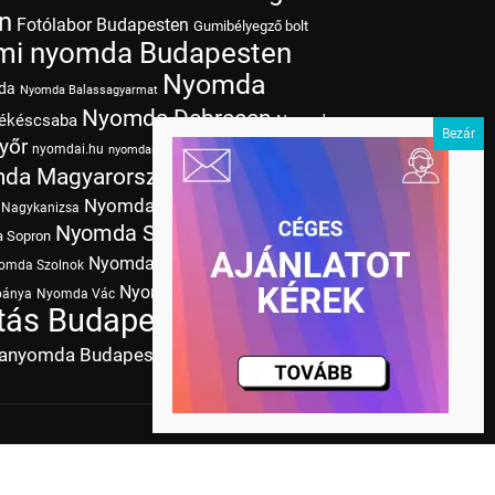
n
Fotólabor Budapesten
Gumibélyegző bolt
mi nyomda Budapesten
Nyomda
da
Nyomda Balassagyarmat
Nyomda Debrecen
ékéscsaba
Nyomda
yőr
nyomdai.hu
Nyomda Kaposvár
nyomdai színek
da Magyarország
Nyomda Miskolc
Nyomda
Nyomda Nyíregyháza
Nagykanizsa
Nyomda Szeged
Nyomda
 Sopron
Nyomda
Nyomda Szombathely
omda Szolnok
Nyomda Zalaegerszeg
bánya
Nyomda Vác
Nyomda
ás Budapesten
Papírméretek
tanyomda Budapesten
Tudásbázis