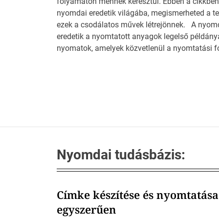
folyamaton mennek keresztül. Ebben a cikkben 
nyomdai eredetik világába, megismerheted a t
ezek a csodálatos művek létrejönnek. A nyomda
eredetik a nyomtatott anyagok legelső példányai
nyomatok, amelyek közvetlenül a nyomtatási f
Nyomdai tudásbázis:
Címke készítése és nyomtatása
egyszerűen