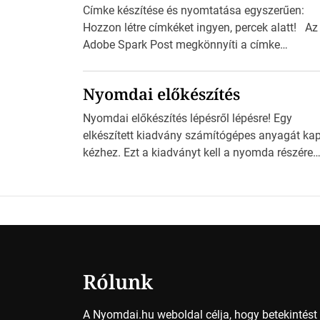
Címke készítése és nyomtatása egyszerűen:
Hozzon létre címkéket ingyen, percek alatt! Az
Adobe Spark Post megkönnyíti a címke
tervezését Az Adobe Spark Inspirációs galériáj
rengeteg professzionálisan megtervezett sablo
Nyomdai előkészítés
tartalmaz, amelyek segítségével igazán
foroghatnak a kreatív fogaskerekek, miközben
Nyomdai előkészítés lépésről lépésre! Egy
zajlik a saját címke készítése. Hogyan
elkészített kiadvány számítógépes anyagát ka
készítsünk címkét? Válasszon méretet és alako
kézhez. Ezt a kiadványt kell a nyomda részére
Válassza ki a kívánt címke méretét. Akár néhá
fogadható formában eljuttatnia Nyomdai
személyes […]
kivitelezésre előkészítenie. Amit kézhez kapott 
egy InDesign file, sok kép file, Illustratorban
készült vektorgrafika. Minden esetben
konzultáljunk a nyomdával, mielőtt elkezdjük a
nyomdai előkészítést!Nehogy az elkészült mun
után derüljön ki, hogy valamit másképp kellett
Rólunk
volna csinálni! […]
A Nyomdai.hu weboldal célja, hogy betekintés