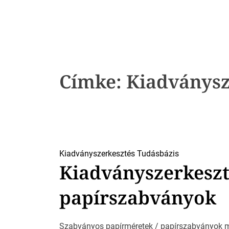
k
Címke:
Kiadványsz
Kiadványszerkesztés
Tudásbázis
Kiadványszerkeszté
papírszabványok
Szabványos papírméretek / papírszabványok mm