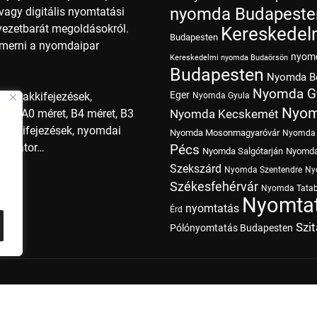
nyomda Budapeste
agy digitális nyomtatási
nyezetbarát megoldásokról.
Kereskedel
Budapesten
smerni a nyomdaipar
nyom
Kereskedelmi nyomda Budaörsön
Budapesten
Nyomda B
Nyomda G
Eger
i szakkifejezések,
Nyomda Gyula
Nyom
ret, A0 méret, B4 méret, B3
Nyomda Kecskemét
szakkifejezések, nyomdai
Nyomda Mosonmagyaróvár
Nyomda 
operátor…
Pécs
Nyomda Salgótarján
Nyomda
Szekszárd
Nyomda Szentendre
Ny
Székesfehérvár
Nyomda Tata
Nyomtat
nyomtatás
Érd
Szi
Pólónyomtatás Budapesten