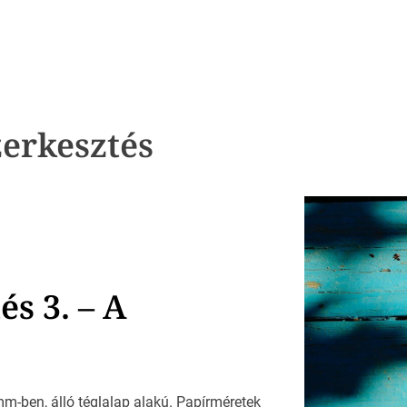
erkesztés
s 3. – A
-ben, álló téglalap alakú. Papírméretek