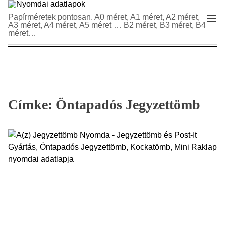
S
N
Papírméretek pontosan. A0 méret, A1 méret, A2 méret,
M
k
A3 méret, A4 méret, A5 méret … B2 méret, B3 méret, B4
y
e
i
méret…
n
o
p
u
m
t
d
o
a
c
i
o
a
Címke:
Öntapadós Jegyzettömb
n
d
t
a
e
t
n
l
t
a
p
o
k