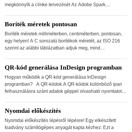
megkönnyíti a címke tervezését Az Adobe Spark
Inspirációs galériája rengeteg professzionálisan
megtervezett sablont tartalmaz, amelyek segítségével
Boríték méretek pontosan
igazán foroghatnak a kreatív fogaskerekek, miközben
zajlik a saját címke készítése. Hogyan készítsünk címkét?
Boríték méretek milliméterben, centiméterben, pontosan,
Válasszon méretet és alakot: Válassza ki a kívánt címke
egy helyen! A C sorozatú borítékok méretét, az ISO 216
méretét. Akár néhány személyes […]
szerint az alábbi táblázatban adjuk meg, mind
milliméterben, mind centiméterben. C sorozatú boríték
méretek Az alábbi ábra az egyes borítékok méretét mutatja
QR-kód generálása InDesign programban
az A4-es papírlaphoz viszonyítva. Az amerikai és észak-
amerikai boríték méretére az ISO 216 nem vonatkozik.
Hogyan működik a QR-kód generálása InDesign
Boríték méretének táblázata C0-tól C10-ig […]
programban? A QR-kódok A QR-kódok különböző ipari
felhasználásra szánt adatok géppel olvasható nyomtatott
megfelelői. Ez mára általánossá vált a fogyasztóknak
szánt hirdetésekben. A felhasználó okostelefonjára
Nyomdai előkészítés
telepíthet egy QR-kód-leolvasó alkalmazást, ami leolvasni
és dekódolni képes az URL-információt és átirányítja a
Nyomdai előkészítés lépésről lépésre! Egy elkészített
telefon böngészőjét a cég weblapjára. A QR-kód
kiadvány számítógépes anyagát kapta kézhez. Ezt a