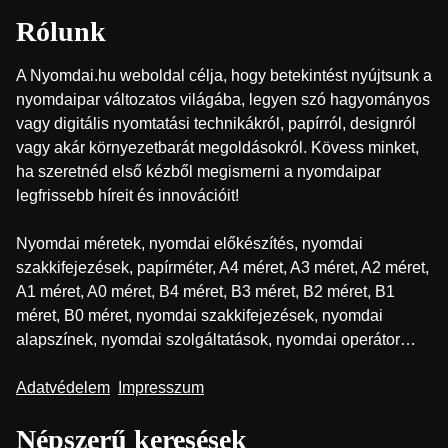
Rólunk
A Nyomdai.hu weboldal célja, hogy betekintést nyújtsunk a
nyomdaipar változatos világába, legyen szó hagyományos
vagy digitális nyomtatási technikákról, papírról, designról
vagy akár környezetbarát megoldásokról. Kövess minket,
ha szeretnéd első kézből megismerni a nyomdaipar
legfrissebb híreit és innovációit!
Nyomdai méretek, nyomdai előkészítés, nyomdai
szakkifejezések, papírméter, A4 méret, A3 méret, A2 méret,
A1 méret, A0 méret, B4 méret, B3 méret, B2 méret, B1
méret, B0 méret, nyomdai szakkifejezések, nyomdai
alapszínek, nyomdai szolgáltatások, nyomdai operátor…
Adatvédelem
Impresszum
Népszerű keresések