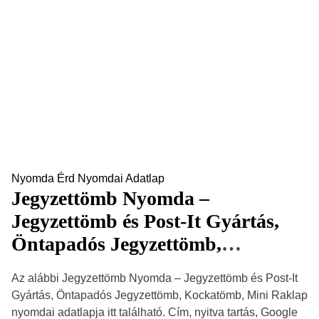
Nyomda Érd
Nyomdai Adatlap
Jegyzettömb Nyomda –
Jegyzettömb és Post-It Gyártás,
Öntapadós Jegyzettömb,
Kockatömb, Mini Raklap – Érd
Az alábbi Jegyzettömb Nyomda – Jegyzettömb és Post-It
2030 nyomdai adatlap
Gyártás, Öntapadós Jegyzettömb, Kockatömb, Mini Raklap
nyomdai adatlapja itt található. Cím, nyitva tartás, Google