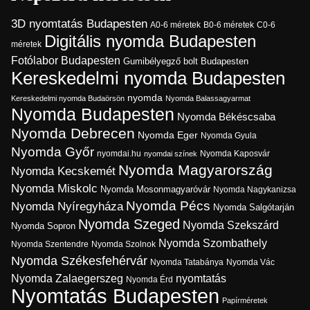
3D nyomtatás Budapesten
A0-6 méretek
B0-6 méretek
C0-6
Digitális nyomda Budapesten
méretek
Fotólabor Budapesten
Gumibélyegző bolt Budapesten
Kereskedelmi nyomda Budapesten
nyomda
Kereskedelmi nyomda Budaörsön
Nyomda Balassagyarmat
Nyomda Budapesten
Nyomda Békéscsaba
Nyomda Debrecen
Nyomda Eger
Nyomda Gyula
Nyomda Győr
Nyomda Kaposvár
nyomdai.hu
nyomdai színek
Nyomda Magyarország
Nyomda Kecskemét
Nyomda Miskolc
Nyomda Mosonmagyaróvár
Nyomda Nagykanizsa
Nyomda Pécs
Nyomda Nyíregyháza
Nyomda Salgótarján
Nyomda Szeged
Nyomda Szekszárd
Nyomda Sopron
Nyomda Szombathely
Nyomda Szolnok
Nyomda Szentendre
Nyomda Székesfehérvár
Nyomda Tatabánya
Nyomda Vác
Nyomda Zalaegerszeg
nyomtatás
Nyomda Érd
Nyomtatás Budapesten
Papírméretek