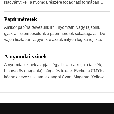
beolvasása után a felhasználó szöveges üzenetet kaphat,
kiadványt kell a nyomda részére fogadható formában
[…]
eljuttatnia Nyomdai kivitelezésre előkészítenie. Amit
kézhez kapott az egy InDesign file, sok kép file,
Papírméretek
Illustratorban készült vektorgrafika. Minden esetben
konzultáljunk a nyomdával, mielőtt elkezdjük a nyomdai
Amikor papírra tervezünk írni, nyomtatni vagy rajzolni,
előkészítést!Nehogy az elkészült munka után derüljön ki,
gyakran szembesülünk a papírméretek sokaságával. De
hogy valamit másképp kellett volna csinálni! […]
vajon tisztában vagyunk-e azzal, milyen logika rejlik a
különböző méretű lapok mögött, és hogy miként
választhatjuk ki a legmegfelelőbbet projektjeinkhez?
A nyomdai színek
Ebben a cikkben a papírméretek izgalmas világába
kalauzolunk el téged, hogy jobban megértsd, milyen
A nyomdai színek alapját négy fő szín alkotja: ciánkék,
szempontok alapján érdemes választanod a jövőben.
bíborvörös (magenta), sárga és fekete. Ezeket a CMYK-
Bevezetés a papírméretek világába A papírméretek […]
kódnak nevezzük, ami az angol Cyan, Magenta, Yellow és
Key (fekete) szavak rövidítése. Ez a négy szín
keveredésével hozható létre szinte bármilyen más szín. De
vajon hogy is működik ez pontosan? A nyomdai színek
részletei Amikor egy képet nyomtatnak, mindegyik
alapszínt külön-külön viszik […]