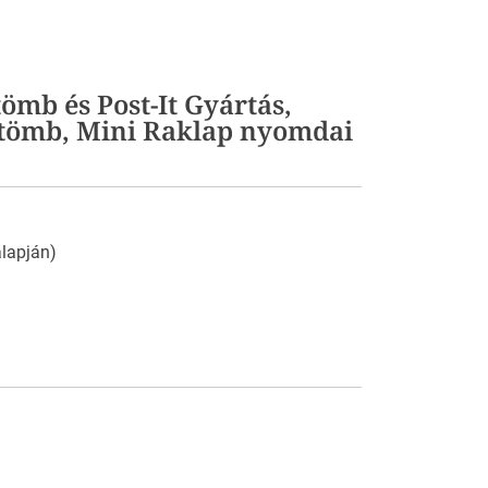
mb és Post-It Gyártás,
tömb, Mini Raklap nyomdai
 alapján)