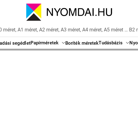
 méret, A1 méret, A2 méret, A3 méret, A4 méret, A5 méret … B2 
Papírméretek
Tudásbázis
Nyo
adási segédlet
Boríték méretek