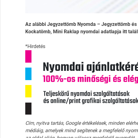
Az alábbi Jegyzettömb Nyomda – Jegyzettömb és P
Kockatömb, Mini Raklap nyomdai adatlapja itt talál
*Hirdetés
Cím, nyitva tartás, Google értékelések, minden elérh
médiáig, amelyek mind segítenek a megfelelő nyomd
az oldal alján, hogyan válassz megfelelő nyomdát.