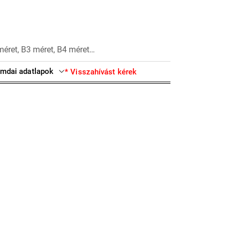
méret, B3 méret, B4 méret…
mdai adatlapok
* Visszahívást kérek