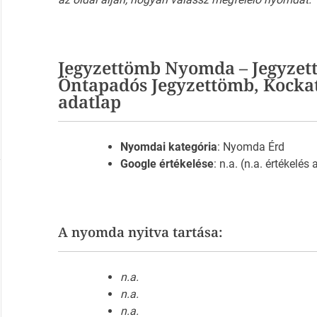
Jegyzettömb Nyomda – Jegyzettö
Öntapadós Jegyzettömb, Kocka
adatlap
Nyomdai kategória
: Nyomda Érd
Google értékelése
: n.a. (n.a. értékelés
A nyomda nyitva tartása:
n.a.
n.a.
n.a.