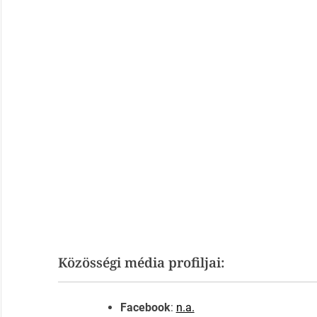
Közösségi média profiljai:
Facebook
:
n.a.