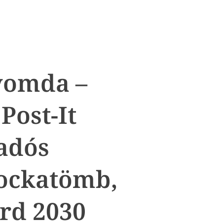
yomda –
Post-It
adós
Kockatömb,
Érd 2030