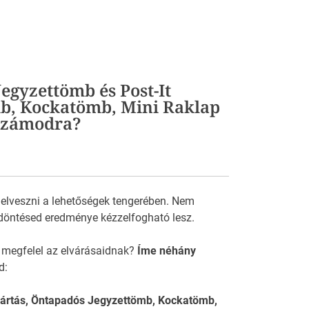
egyzettömb és Post-It
mb, Kockatömb, Mini Raklap
 számodra?
 elveszni a lehetőségek tengerében. Nem
döntésed eredménye kézzelfogható lesz.
 megfelel az elvárásaidnak?
Íme néhány
d:
ártás, Öntapadós Jegyzettömb, Kockatömb,