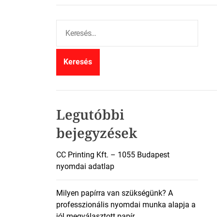
K
e
r
e
s
é
s
:
Legutóbbi
bejegyzések
CC Printing Kft. – 1055 Budapest
nyomdai adatlap
Milyen papírra van szükségünk? A
professzionális nyomdai munka alapja a
jól megválasztott papír