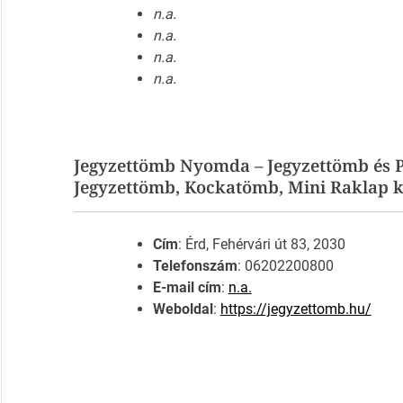
n.a.
n.a.
n.a.
n.a.
Jegyzettömb Nyomda – Jegyzettömb és P
Jegyzettömb, Kockatömb, Mini Raklap k
Cím
: Érd, Fehérvári út 83, 2030
Telefonszám
: 06202200800
E-mail cím
:
n.a.
Weboldal
:
https://jegyzettomb.hu/