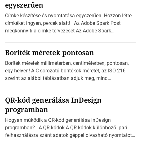
egyszerűen
Címke készítése és nyomtatása egyszerűen: Hozzon létre
címkéket ingyen, percek alatt! Az Adobe Spark Post
megkönnyíti a címke tervezését Az Adobe Spark
Inspirációs galériája rengeteg professzionálisan
megtervezett sablont tartalmaz, amelyek segítségével
Boríték méretek pontosan
igazán foroghatnak a kreatív fogaskerekek, miközben
zajlik a saját címke készítése. Hogyan készítsünk címkét?
Boríték méretek milliméterben, centiméterben, pontosan,
Válasszon méretet és alakot: Válassza ki a kívánt címke
egy helyen! A C sorozatú borítékok méretét, az ISO 216
méretét. Akár néhány személyes […]
szerint az alábbi táblázatban adjuk meg, mind
milliméterben, mind centiméterben. C sorozatú boríték
méretek Az alábbi ábra az egyes borítékok méretét mutatja
QR-kód generálása InDesign
az A4-es papírlaphoz viszonyítva. Az amerikai és észak-
programban
amerikai boríték méretére az ISO 216 nem vonatkozik.
Boríték méretének táblázata C0-tól C10-ig […]
Hogyan működik a QR-kód generálása InDesign
programban? A QR-kódok A QR-kódok különböző ipari
felhasználásra szánt adatok géppel olvasható nyomtatott