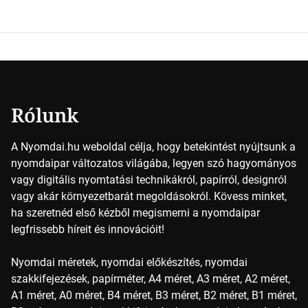
Key (fekete) szavak rövidítése. Ez a négy szín
keveredésével hozható létre szinte bármilyen más szín. De
vajon hogy is működik ez pontosan? A nyomdai színek
részletei Amikor egy képet nyomtatnak, mindegyik
alapszínt külön-külön viszik […]
Rólunk
A Nyomdai.hu weboldal célja, hogy betekintést nyújtsunk a
nyomdaipar változatos világába, legyen szó hagyományos
vagy digitális nyomtatási technikákról, papírról, designról
vagy akár környezetbarát megoldásokról. Kövess minket,
ha szeretnéd első kézből megismerni a nyomdaipar
legfrissebb híreit és innovációit!
Nyomdai méretek, nyomdai előkészítés, nyomdai
szakkifejezések, papírméter, A4 méret, A3 méret, A2 méret,
A1 méret, A0 méret, B4 méret, B3 méret, B2 méret, B1 méret,