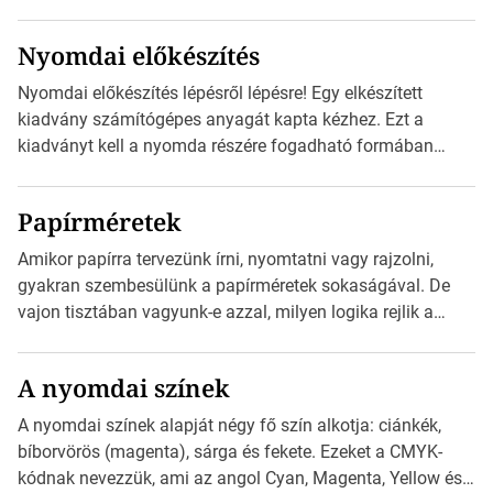
megfelelői. Ez mára általánossá vált a fogyasztóknak
szánt hirdetésekben. A felhasználó okostelefonjára
Nyomdai előkészítés
telepíthet egy QR-kód-leolvasó alkalmazást, ami leolvasni
és dekódolni képes az URL-információt és átirányítja a
Nyomdai előkészítés lépésről lépésre! Egy elkészített
telefon böngészőjét a cég weblapjára. A QR-kód
kiadvány számítógépes anyagát kapta kézhez. Ezt a
beolvasása után a felhasználó szöveges üzenetet kaphat,
kiadványt kell a nyomda részére fogadható formában
[…]
eljuttatnia Nyomdai kivitelezésre előkészítenie. Amit
kézhez kapott az egy InDesign file, sok kép file,
Papírméretek
Illustratorban készült vektorgrafika. Minden esetben
konzultáljunk a nyomdával, mielőtt elkezdjük a nyomdai
Amikor papírra tervezünk írni, nyomtatni vagy rajzolni,
előkészítést!Nehogy az elkészült munka után derüljön ki,
gyakran szembesülünk a papírméretek sokaságával. De
hogy valamit másképp kellett volna csinálni! […]
vajon tisztában vagyunk-e azzal, milyen logika rejlik a
különböző méretű lapok mögött, és hogy miként
választhatjuk ki a legmegfelelőbbet projektjeinkhez? Ebben
A nyomdai színek
a cikkben a papírméretek izgalmas világába kalauzolunk el
téged, hogy jobban megértsd, milyen szempontok alapján
A nyomdai színek alapját négy fő szín alkotja: ciánkék,
érdemes választanod a jövőben. Bevezetés a
bíborvörös (magenta), sárga és fekete. Ezeket a CMYK-
papírméretek világába A papírméretek […]
kódnak nevezzük, ami az angol Cyan, Magenta, Yellow és