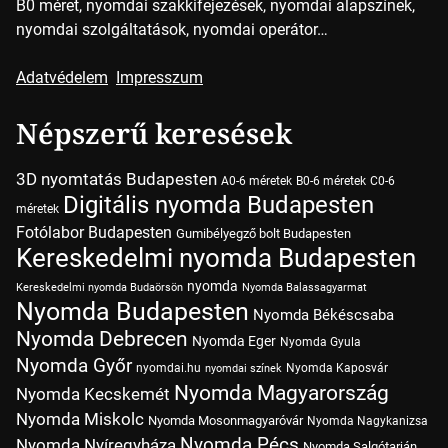
B0 méret, nyomdai szakkifejezések, nyomdai alapszínek,
nyomdai szolgáltatások, nyomdai operátor…
Adatvédelem
Impresszum
Népszerű keresések
3D nyomtatás Budapesten
A0-6 méretek
B0-6 méretek
C0-6
Digitális nyomda Budapesten
méretek
Fotólabor Budapesten
Gumibélyegző bolt Budapesten
Kereskedelmi nyomda Budapesten
nyomda
Kereskedelmi nyomda Budaörsön
Nyomda Balassagyarmat
Nyomda Budapesten
Nyomda Békéscsaba
Nyomda Debrecen
Nyomda Eger
Nyomda Gyula
Nyomda Győr
nyomdai.hu
Nyomda Kaposvár
nyomdai színek
Nyomda Magyarország
Nyomda Kecskemét
Nyomda Miskolc
Nyomda Mosonmagyaróvár
Nyomda Nagykanizsa
Nyomda Pécs
Nyomda Nyíregyháza
Nyomda Salgótarján