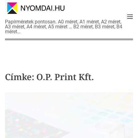
S
k
M
i
N
Papírméretek pontosan. A0 méret, A1 méret, A2 méret,
e
p
A3 méret, A4 méret, A5 méret … B2 méret, B3 méret, B4
y
n
méret…
t
o
u
o
m
c
d
o
a
n
i
t
a
Címke:
O.P. Print Kft.
e
d
n
a
t
t
l
a
p
o
k