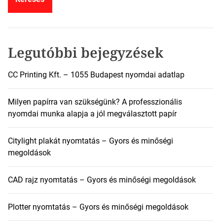
s
é
s
:
Legutóbbi bejegyzések
CC Printing Kft. – 1055 Budapest nyomdai adatlap
Milyen papírra van szükségünk? A professzionális
nyomdai munka alapja a jól megválasztott papír
Citylight plakát nyomtatás – Gyors és minőségi
megoldások
CAD rajz nyomtatás – Gyors és minőségi megoldások
Plotter nyomtatás – Gyors és minőségi megoldások