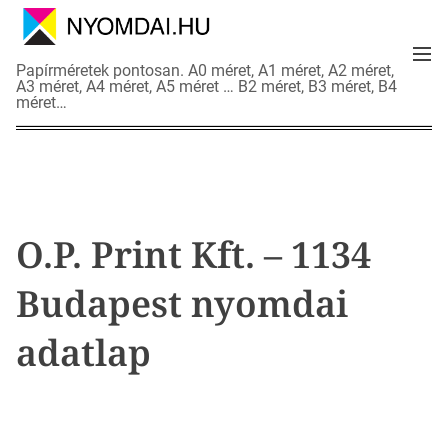
S
k
M
i
N
Papírméretek pontosan. A0 méret, A1 méret, A2 méret,
e
p
A3 méret, A4 méret, A5 méret … B2 méret, B3 méret, B4
y
n
méret…
t
o
u
o
m
c
d
o
a
n
i
t
a
O.P. Print Kft. – 1134
e
d
n
a
Budapest nyomdai
t
t
l
adatlap
a
p
o
k