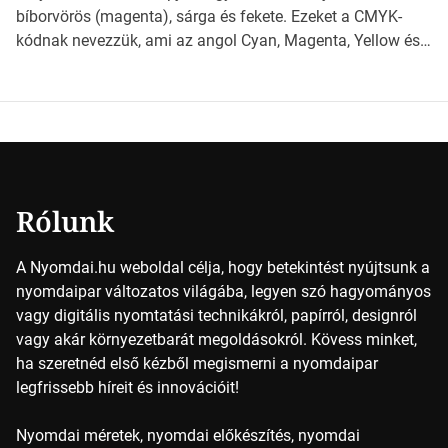
milyen szempontok alapján érdemes választanod a
bíborvörös (magenta), sárga és fekete. Ezeket a CMYK-
jövőben. Bevezetés a papírméretek világába A […]
kódnak nevezzük, ami az angol Cyan, Magenta, Yellow és
Key (fekete) szavak rövidítése. Ez a négy szín
keveredésével hozható létre szinte bármilyen más szín. De
vajon hogy is működik ez pontosan? *Hirdetés A nyomdai
színek részletei Amikor egy képet nyomtatnak, mindegyik
alapszínt külön-külön […]
Rólunk
A Nyomdai.hu weboldal célja, hogy betekintést nyújtsunk a
nyomdaipar változatos világába, legyen szó hagyományos
vagy digitális nyomtatási technikákról, papírról, designról
vagy akár környezetbarát megoldásokról. Kövess minket,
ha szeretnéd első kézből megismerni a nyomdaipar
legfrissebb híreit és innovációit!
Nyomdai méretek, nyomdai előkészítés, nyomdai