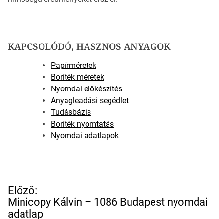
KAPCSOLÓDÓ, HASZNOS ANYAGOK
Papírméretek
Boríték méretek
Nyomdai előkészítés
Anyagleadási segédlet
Tudásbázis
Boríték nyomtatás
Nyomdai adatlapok
B
Előző:
e
Minicopy Kálvin – 1086 Budapest nyomdai
j
adatlap