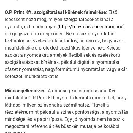
O.P. Print Kft. szolgáltatásai körének felmérése
: Első
lépésként nézd meg, milyen szolgáltatásokat kínál a
nyomda, ezt a honlapján (
http://fenymasolocentrum.hu/
)
a legegyszerűbb megtenned. Nem csak a nyomtatási
technológiák széles skálája fontos, hanem az, hogy azok
megfelelnek-e a projekted specifikus igényeinek. Keresd
azokat a nyomdákat, amelyek flexibilisek és széleskörű
szolgáltatásokat kínálnak, például digitális nyomtatást,
ofszet nyomtatást, nagyformátumú nyomtatást, vagy akár
kötészeti munkálatokat is.
Minőségellenőrzés
: A minőség kulcsfontosságú. Kérj
mintákat a O.P. Print Kft. nyomda korábbi munkáiból, hogy
láthasd, milyen színvonalra számíthatsz. Figyelj a
részletekre, mint például a színek pontossága, a nyomtatás
minősége, és a papír típusa. Egy jó nyomda nem habozik
megosztani referenciáit és büszkén mutatja be korábbi