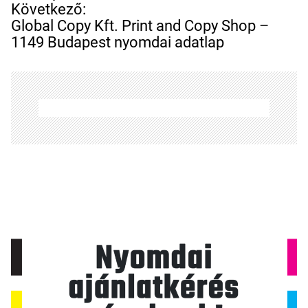
e
Következő:
g
Global Copy Kft. Print and Copy Shop –
y
1149 Budapest nyomdai adatlap
z
é
s
n
a
v
i
g
á
c
i
ó