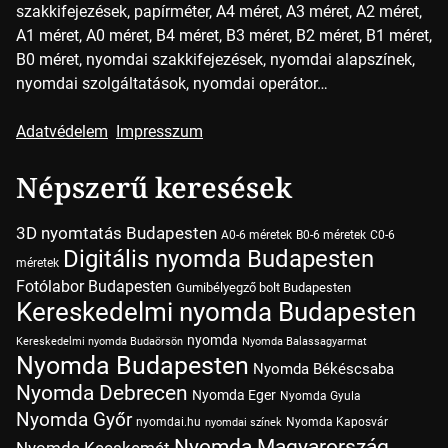
szakkifejezések, papírméter, A4 méret, A3 méret, A2 méret,
A1 méret, A0 méret, B4 méret, B3 méret, B2 méret, B1 méret,
B0 méret, nyomdai szakkifejezések, nyomdai alapszínek,
nyomdai szolgáltatások, nyomdai operátor…
Adatvédelem
Impresszum
Népszerű keresések
3D nyomtatás Budapesten
A0-6 méretek
B0-6 méretek
C0-6
Digitális nyomda Budapesten
méretek
Fotólabor Budapesten
Gumibélyegző bolt Budapesten
Kereskedelmi nyomda Budapesten
nyomda
Kereskedelmi nyomda Budaörsön
Nyomda Balassagyarmat
Nyomda Budapesten
Nyomda Békéscsaba
Nyomda Debrecen
Nyomda Eger
Nyomda Gyula
Nyomda Győr
nyomdai.hu
Nyomda Kaposvár
nyomdai színek
Nyomda Magyarország