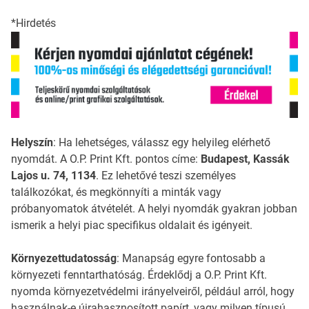
*Hirdetés
Helyszín
: Ha lehetséges, válassz egy helyileg elérhető
nyomdát. A O.P. Print Kft. pontos címe:
Budapest, Kassák
Lajos u. 74, 1134
. Ez lehetővé teszi személyes
találkozókat, és megkönnyíti a minták vagy
próbanyomatok átvételét. A helyi nyomdák gyakran jobban
ismerik a helyi piac specifikus oldalait és igényeit.
Környezettudatosság
: Manapság egyre fontosabb a
környezeti fenntarthatóság. Érdeklődj a O.P. Print Kft.
nyomda környezetvédelmi irányelveiről, például arról, hogy
használnak-e újrahasznosított papírt, vagy milyen típusú