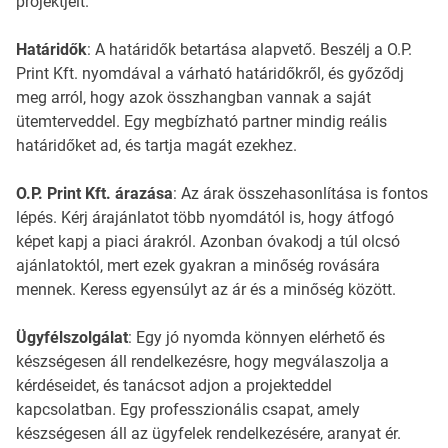
projektjeit.
Határidők
: A határidők betartása alapvető. Beszélj a O.P.
Print Kft. nyomdával a várható határidőkről, és győződj
meg arról, hogy azok összhangban vannak a saját
ütemterveddel. Egy megbízható partner mindig reális
határidőket ad, és tartja magát ezekhez.
O.P. Print Kft. árazása
: Az árak összehasonlítása is fontos
lépés. Kérj árajánlatot több nyomdától is, hogy átfogó
képet kapj a piaci árakról. Azonban óvakodj a túl olcsó
ajánlatoktól, mert ezek gyakran a minőség rovására
mennek. Keress egyensúlyt az ár és a minőség között.
Ügyfélszolgálat
: Egy jó nyomda könnyen elérhető és
készségesen áll rendelkezésre, hogy megválaszolja a
kérdéseidet, és tanácsot adjon a projekteddel
kapcsolatban. Egy professzionális csapat, amely
készségesen áll az ügyfelek rendelkezésére, aranyat ér.