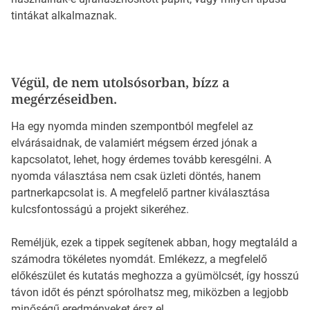
tintákat alkalmaznak.
Végül, de nem utolsósorban, bízz a
megérzéseidben.
Ha egy nyomda minden szempontból megfelel az
elvárásaidnak, de valamiért mégsem érzed jónak a
kapcsolatot, lehet, hogy érdemes tovább keresgélni. A
nyomda választása nem csak üzleti döntés, hanem
partnerkapcsolat is. A megfelelő partner kiválasztása
kulcsfontosságú a projekt sikeréhez.
Reméljük, ezek a tippek segítenek abban, hogy megtaláld a
számodra tökéletes nyomdát. Emlékezz, a megfelelő
előkészület és kutatás meghozza a gyümölcsét, így hosszú
távon időt és pénzt spórolhatsz meg, miközben a legjobb
minőségű eredményeket érsz el.