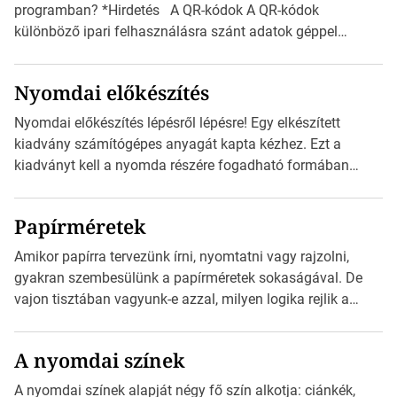
programban? *Hirdetés A QR-kódok A QR-kódok
különböző ipari felhasználásra szánt adatok géppel
olvasható nyomtatott megfelelői. Ez mára általánossá vált
a fogyasztóknak szánt hirdetésekben. A felhasználó
Nyomdai előkészítés
okostelefonjára telepíthet egy QR-kód-leolvasó
alkalmazást, ami leolvasni és dekódolni képes az URL-
Nyomdai előkészítés lépésről lépésre! Egy elkészített
információt és átirányítja a telefon böngészőjét a cég
kiadvány számítógépes anyagát kapta kézhez. Ezt a
weblapjára. A QR-kód beolvasása után a felhasználó
kiadványt kell a nyomda részére fogadható formában
szöveges üzenetet […]
eljuttatnia Nyomdai kivitelezésre előkészítenie. Amit
kézhez kapott az egy InDesign file, sok kép file,
Papírméretek
Illustratorban készült vektorgrafika. *Hirdetés Minden
esetben konzultáljunk a nyomdával, mielőtt elkezdjük a
Amikor papírra tervezünk írni, nyomtatni vagy rajzolni,
nyomdai előkészítést!Nehogy az elkészült munka után
gyakran szembesülünk a papírméretek sokaságával. De
derüljön ki, hogy valamit másképp kellett volna csinálni! […]
vajon tisztában vagyunk-e azzal, milyen logika rejlik a
különböző méretű lapok mögött, és hogy miként
választhatjuk ki a legmegfelelőbbet projektjeinkhez?
A nyomdai színek
*Hirdetés Ebben a cikkben a papírméretek izgalmas
világába kalauzolunk el téged, hogy jobban megértsd,
A nyomdai színek alapját négy fő szín alkotja: ciánkék,