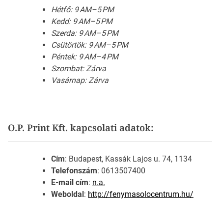
Hétfő: 9 AM–5 PM
Kedd: 9 AM–5 PM
Szerda: 9 AM–5 PM
Csütörtök: 9 AM–5 PM
Péntek: 9 AM–4 PM
Szombat: Zárva
Vasárnap: Zárva
O.P. Print Kft. kapcsolati adatok:
Cím
: Budapest, Kassák Lajos u. 74, 1134
Telefonszám
: 0613507400
E-mail cím
:
n.a.
Weboldal
:
http://fenymasolocentrum.hu/