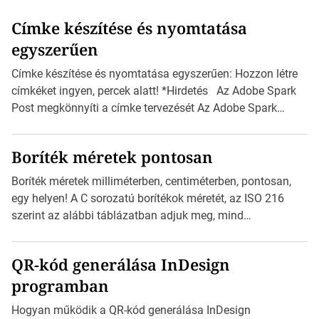
Címke készítése és nyomtatása
egyszerűen
Címke készítése és nyomtatása egyszerűen: Hozzon létre
címkéket ingyen, percek alatt! *Hirdetés Az Adobe Spark
Post megkönnyíti a címke tervezését Az Adobe Spark
Inspirációs galériája rengeteg professzionálisan
megtervezett sablont tartalmaz, amelyek segítségével
Boríték méretek pontosan
igazán foroghatnak a kreatív fogaskerekek, miközben
zajlik a saját címke készítése. Hogyan készítsünk címkét?
Boríték méretek milliméterben, centiméterben, pontosan,
Válasszon méretet és alakot: Válassza ki a kívánt címke
egy helyen! A C sorozatú borítékok méretét, az ISO 216
méretét. Akár néhány […]
szerint az alábbi táblázatban adjuk meg, mind
milliméterben, mind centiméterben. *Hirdetés C sorozatú
boríték méretek Az alábbi ábra az egyes borítékok méretét
QR-kód generálása InDesign
mutatja az A4-es papírlaphoz viszonyítva. Az amerikai és
programban
észak-amerikai boríték méretére az ISO 216 nem
vonatkozik. Boríték méretének táblázata C0-tól […]
Hogyan működik a QR-kód generálása InDesign