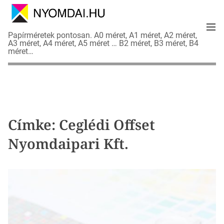
S
k
M
i
N
Papírméretek pontosan. A0 méret, A1 méret, A2 méret,
e
p
A3 méret, A4 méret, A5 méret … B2 méret, B3 méret, B4
y
n
méret…
t
o
u
o
m
c
d
o
a
n
i
t
a
Címke:
Ceglédi Offset
e
d
n
Nyomdaipari Kft.
a
t
t
l
a
p
o
k