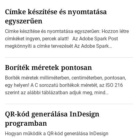
Címke készítése és nyomtatása
egyszerűen
Címke készítése és nyomtatása egyszerűen: Hozzon létre
címkéket ingyen, percek alatt! Az Adobe Spark Post
megkönnyíti a címke tervezését Az Adobe Spark
Inspirációs galériája rengeteg professzionálisan
megtervezett sablont tartalmaz, amelyek segítségével
Boríték méretek pontosan
igazán foroghatnak a kreatív fogaskerekek, miközben
zajlik a saját címke készítése. Hogyan készítsünk címkét?
Boríték méretek milliméterben, centiméterben, pontosan,
Válasszon méretet és alakot: Válassza ki a kívánt címke
egy helyen! A C sorozatú borítékok méretét, az ISO 216
méretét. Akár néhány személyes […]
szerint az alábbi táblázatban adjuk meg, mind
milliméterben, mind centiméterben. C sorozatú boríték
méretek Az alábbi ábra az egyes borítékok méretét mutatja
QR-kód generálása InDesign
az A4-es papírlaphoz viszonyítva. Az amerikai és észak-
programban
amerikai boríték méretére az ISO 216 nem vonatkozik.
Boríték méretének táblázata C0-tól C10-ig […]
Hogyan működik a QR-kód generálása InDesign