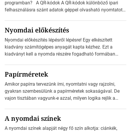
programban? A QR-kódok A QR-kódok különböző ipari
felhasználásra szánt adatok géppel olvasható nyomtatott
megfelelői. Ez mára általánossá vált a fogyasztóknak
szánt hirdetésekben. A felhasználó okostelefonjára
Nyomdai előkészítés
telepíthet egy QR-kód-leolvasó alkalmazást, ami leolvasni
és dekódolni képes az URL-információt és átirányítja a
Nyomdai előkészítés lépésről lépésre! Egy elkészített
telefon böngészőjét a cég weblapjára. A QR-kód
kiadvány számítógépes anyagát kapta kézhez. Ezt a
beolvasása után a felhasználó szöveges üzenetet kaphat,
kiadványt kell a nyomda részére fogadható formában
[…]
eljuttatnia Nyomdai kivitelezésre előkészítenie. Amit
kézhez kapott az egy InDesign file, sok kép file,
Papírméretek
Illustratorban készült vektorgrafika. Minden esetben
konzultáljunk a nyomdával, mielőtt elkezdjük a nyomdai
Amikor papírra tervezünk írni, nyomtatni vagy rajzolni,
előkészítést!Nehogy az elkészült munka után derüljön ki,
gyakran szembesülünk a papírméretek sokaságával. De
hogy valamit másképp kellett volna csinálni! […]
vajon tisztában vagyunk-e azzal, milyen logika rejlik a
különböző méretű lapok mögött, és hogy miként
választhatjuk ki a legmegfelelőbbet projektjeinkhez? Ebben
A nyomdai színek
a cikkben a papírméretek izgalmas világába kalauzolunk el
téged, hogy jobban megértsd, milyen szempontok alapján
A nyomdai színek alapját négy fő szín alkotja: ciánkék,