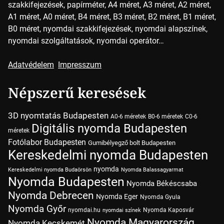
szakkifejezések, papírméter, A4 méret, A3 méret, A2 méret,
A1 méret, A0 méret, B4 méret, B3 méret, B2 méret, B1 méret,
B0 méret, nyomdai szakkifejezések, nyomdai alapszínek,
nyomdai szolgáltatások, nyomdai operátor…
Adatvédelem
Impresszum
Népszerű keresések
3D nyomtatás Budapesten
A0-6 méretek
B0-6 méretek
C0-6
Digitális nyomda Budapesten
méretek
Fotólabor Budapesten
Gumibélyegző bolt Budapesten
Kereskedelmi nyomda Budapesten
nyomda
Kereskedelmi nyomda Budaörsön
Nyomda Balassagyarmat
Nyomda Budapesten
Nyomda Békéscsaba
Nyomda Debrecen
Nyomda Eger
Nyomda Gyula
Nyomda Győr
nyomdai.hu
Nyomda Kaposvár
nyomdai színek
Nyomda Magyarország
Nyomda Kecskemét