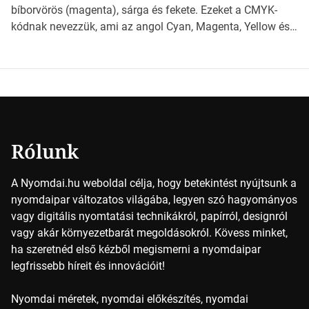
érdemes választanod a jövőben. Bevezetés a
bíborvörös (magenta), sárga és fekete. Ezeket a CMYK-
papírméretek világába A papírméretek […]
kódnak nevezzük, ami az angol Cyan, Magenta, Yellow és
Key (fekete) szavak rövidítése. Ez a négy szín
keveredésével hozható létre szinte bármilyen más szín. De
vajon hogy is működik ez pontosan? A nyomdai színek
részletei Amikor egy képet nyomtatnak, mindegyik
alapszínt külön-külön viszik […]
Rólunk
A Nyomdai.hu weboldal célja, hogy betekintést nyújtsunk a
nyomdaipar változatos világába, legyen szó hagyományos
vagy digitális nyomtatási technikákról, papírról, designról
vagy akár környezetbarát megoldásokról. Kövess minket,
ha szeretnéd első kézből megismerni a nyomdaipar
legfrissebb híreit és innovációit!
Nyomdai méretek, nyomdai előkészítés, nyomdai