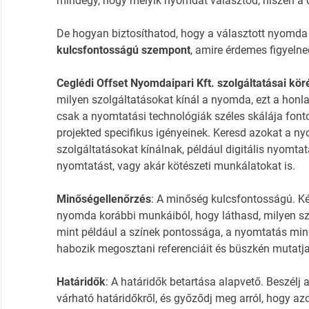
mindegy, hogy melyik nyomdát választod, hiszen a 
De hogyan biztosíthatod, hogy a választott nyomda
kulcsfontosságú szempont
, amire érdemes figyelne
Ceglédi Offset Nyomdaipari Kft. szolgáltatásai kö
milyen szolgáltatásokat kínál a nyomda, ezt a honla
csak a nyomtatási technológiák széles skálája font
projekted specifikus igényeinek. Keresd azokat a ny
szolgáltatásokat kínálnak, például digitális nyomt
nyomtatást, vagy akár kötészeti munkálatokat is.
Minőségellenőrzés
: A minőség kulcsfontosságú. Ké
nyomda korábbi munkáiból, hogy láthasd, milyen szín
mint például a színek pontossága, a nyomtatás min
habozik megosztani referenciáit és büszkén mutatja 
Határidők
: A határidők betartása alapvető. Beszélj
várható határidőkről, és győződj meg arról, hogy a