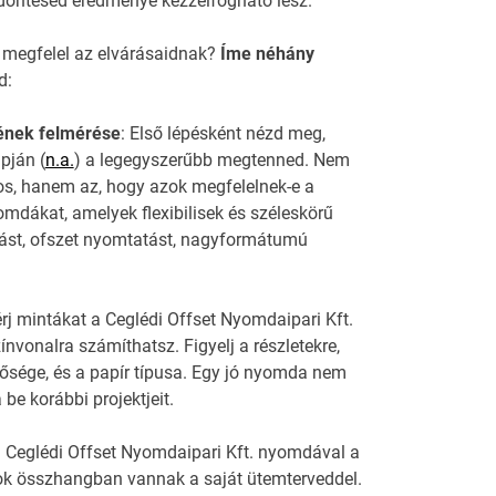
döntésed eredménye kézzelfogható lesz.
 megfelel az elvárásaidnak?
Íme néhány
d:
rének felmérése
: Első lépésként nézd meg,
pján (
n.a.
) a legegyszerűbb megtenned. Nem
os, hanem az, hogy azok megfelelnek-e a
omdákat, amelyek flexibilisek és széleskörű
atást, ofszet nyomtatást, nagyformátumú
rj mintákat a Ceglédi Offset Nyomdaipari Kft.
vonalra számíthatsz. Figyelj a részletekre,
ősége, és a papír típusa. Egy jó nyomda nem
be korábbi projektjeit.
 a Ceglédi Offset Nyomdaipari Kft. nyomdával a
zok összhangban vannak a saját ütemterveddel.