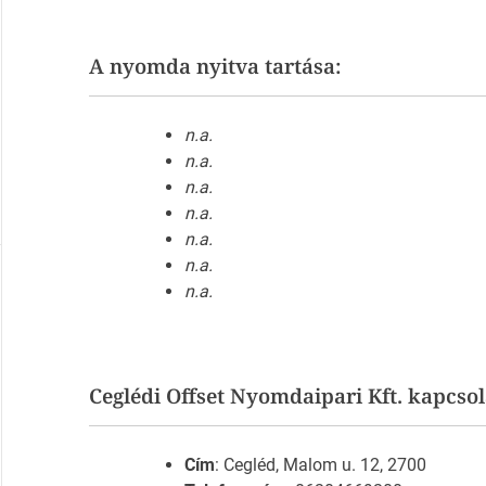
A nyomda nyitva tartása:
n.a.
n.a.
n.a.
n.a.
n.a.
n.a.
n.a.
Ceglédi Offset Nyomdaipari Kft. kapcsol
Cím
: Cegléd, Malom u. 12, 2700