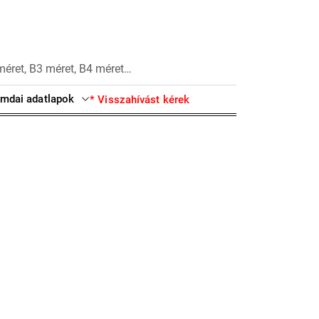
méret, B3 méret, B4 méret…
mdai adatlapok
* Visszahívást kérek