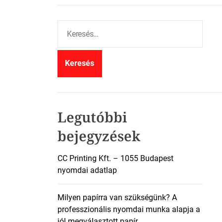
K
e
r
e
s
é
s
:
Legutóbbi
bejegyzések
CC Printing Kft. – 1055 Budapest
nyomdai adatlap
Milyen papírra van szükségünk? A
professzionális nyomdai munka alapja a
jól megválasztott papír