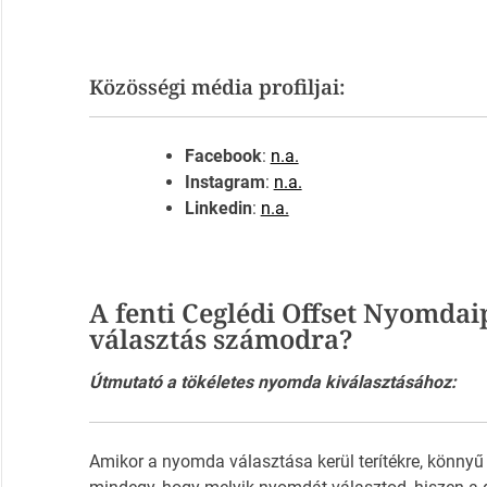
Közösségi média profiljai:
Facebook
:
n.a.
Instagram
:
n.a.
Linkedin
:
n.a.
A fenti Ceglédi Offset Nyomdai
választás számodra?
Útmutató a tökéletes nyomda kiválasztásához:
Amikor a nyomda választása kerül terítékre, könnyű