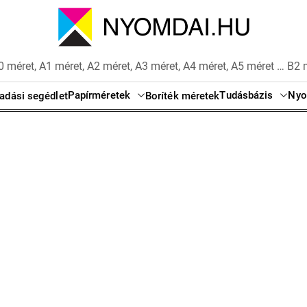
 méret, A1 méret, A2 méret, A3 méret, A4 méret, A5 méret … B2 
Papírméretek
Tudásbázis
Nyo
adási segédlet
Boríték méretek