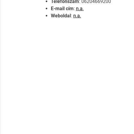
Telefonszám
: 06204669200
E-mail cím
:
n.a.
Weboldal
:
n.a.