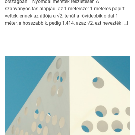
országban. Nyomdai méretek részletesen A
szabványosítás alapjául az 1 méterszer 1 méteres papírt
vették, ennek az átlója a √2, tehát a rövidebbik oldal 1
méter, a hosszabbik, pedig 1,414, azaz √2, ezt nevezték […]