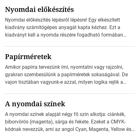
szánt hirdetésekben. A felhasználó okostelefonjára
Nyomdai előkészítés
telepíthet egy QR-kód-leolvasó alkalmazást, ami leolvasni
és dekódolni képes az URL-információt és átirányítja a
Nyomdai előkészítés lépésről lépésre! Egy elkészített
telefon böngészőjét a cég weblapjára. A QR-kód
kiadvány számítógépes anyagát kapta kézhez. Ezt a
beolvasása után a felhasználó szöveges üzenetet kaphat,
kiadványt kell a nyomda részére fogadható formában
[…]
eljuttatnia Nyomdai kivitelezésre előkészítenie. Amit
kézhez kapott az egy InDesign file, sok kép file,
Papírméretek
Illustratorban készült vektorgrafika. Minden esetben
konzultáljunk a nyomdával, mielőtt elkezdjük a nyomdai
Amikor papírra tervezünk írni, nyomtatni vagy rajzolni,
előkészítést!Nehogy az elkészült munka után derüljön ki,
gyakran szembesülünk a papírméretek sokaságával. De
hogy valamit másképp kellett volna csinálni! […]
vajon tisztában vagyunk-e azzal, milyen logika rejlik a
különböző méretű lapok mögött, és hogy miként
választhatjuk ki a legmegfelelőbbet projektjeinkhez? Ebben
A nyomdai színek
a cikkben a papírméretek izgalmas világába kalauzolunk el
téged, hogy jobban megértsd, milyen szempontok alapján
A nyomdai színek alapját négy fő szín alkotja: ciánkék,
érdemes választanod a jövőben. Bevezetés a
bíborvörös (magenta), sárga és fekete. Ezeket a CMYK-
papírméretek világába A papírméretek […]
kódnak nevezzük, ami az angol Cyan, Magenta, Yellow és
Key (fekete) szavak rövidítése. Ez a négy szín