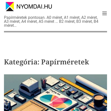
S
k
M
i
N
Papírméretek pontosan. A0 méret, A1 méret, A2 méret,
e
p
A3 méret, A4 méret, A5 méret … B2 méret, B3 méret, B4
y
n
méret…
t
o
u
o
m
c
d
o
a
n
i
t
a
Kategória:
Papírméretek
e
d
n
a
t
t
l
a
p
o
k