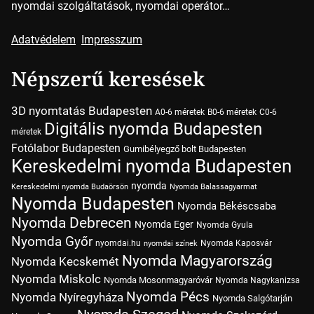
nyomdai szolgáltatások, nyomdai operátor…
Adatvédelem
Impresszum
Népszerű keresések
3D nyomtatás Budapesten
A0-6 méretek
B0-6 méretek
C0-6
Digitális nyomda Budapesten
méretek
Fotólabor Budapesten
Gumibélyegző bolt Budapesten
Kereskedelmi nyomda Budapesten
nyomda
Kereskedelmi nyomda Budaörsön
Nyomda Balassagyarmat
Nyomda Budapesten
Nyomda Békéscsaba
Nyomda Debrecen
Nyomda Eger
Nyomda Gyula
Nyomda Győr
nyomdai.hu
Nyomda Kaposvár
nyomdai színek
Nyomda Magyarország
Nyomda Kecskemét
Nyomda Miskolc
Nyomda Mosonmagyaróvár
Nyomda Nagykanizsa
Nyomda Pécs
Nyomda Nyíregyháza
Nyomda Salgótarján