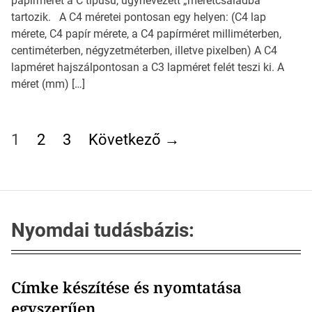
papírméret a C típusú, úgynevezett „méretcsaládba”
tartozik. A C4 méretei pontosan egy helyen: (C4 lap
mérete, C4 papír mérete, a C4 papírméret milliméterben,
centiméterben, négyzetméterben, illetve pixelben) A C4
lapméret hajszálpontosan a C3 lapméret felét teszi ki. A
méret (mm) […]
B
e
1
2
3
Következő
→
j
e
g
y
z
Nyomdai tudásbázis:
é
s
e
Címke készítése és nyomtatása
k
egyszerűen