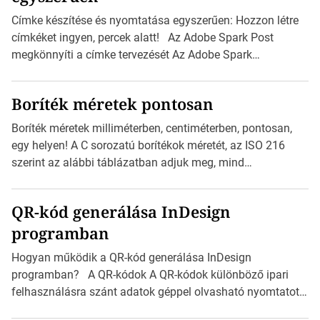
l
a
Címke készítése és nyomtatása egyszerűen: Hozzon létre
p
címkéket ingyen, percek alatt! Az Adobe Spark Post
o
megkönnyíti a címke tervezését Az Adobe Spark
z
Inspirációs galériája rengeteg professzionálisan
á
megtervezett sablont tartalmaz, amelyek segítségével
s
Boríték méretek pontosan
igazán foroghatnak a kreatív fogaskerekek, miközben
a
zajlik a saját címke készítése. Hogyan készítsünk címkét?
Boríték méretek milliméterben, centiméterben, pontosan,
Válasszon méretet és alakot: Válassza ki a kívánt címke
egy helyen! A C sorozatú borítékok méretét, az ISO 216
méretét. Akár néhány személyes […]
szerint az alábbi táblázatban adjuk meg, mind
milliméterben, mind centiméterben. C sorozatú boríték
méretek Az alábbi ábra az egyes borítékok méretét mutatja
QR-kód generálása InDesign
az A4-es papírlaphoz viszonyítva. Az amerikai és észak-
programban
amerikai boríték méretére az ISO 216 nem vonatkozik.
Boríték méretének táblázata C0-tól C10-ig […]
Hogyan működik a QR-kód generálása InDesign
programban? A QR-kódok A QR-kódok különböző ipari
felhasználásra szánt adatok géppel olvasható nyomtatott
megfelelői. Ez mára általánossá vált a fogyasztóknak