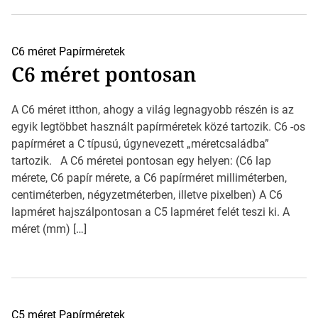
C6 méret
Papírméretek
C6 méret pontosan
A C6 méret itthon, ahogy a világ legnagyobb részén is az
egyik legtöbbet használt papírméretek közé tartozik. C6 -os
papírméret a C típusú, úgynevezett „méretcsaládba”
tartozik. A C6 méretei pontosan egy helyen: (C6 lap
mérete, C6 papír mérete, a C6 papírméret milliméterben,
centiméterben, négyzetméterben, illetve pixelben) A C6
lapméret hajszálpontosan a C5 lapméret felét teszi ki. A
méret (mm) […]
C5 méret
Papírméretek