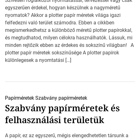
Szívesen foglalkozol nyomtatással, tervezéssel vagy csak
egyszerűen érdekel, hogyan készülnek a nagyméretű
nyomatok? Akkor a plotter papír méretek világa igazi
felfedezni való terület számodra. Ebben a cikkben
megismerkedhetsz a különböző méretű plotter papírokkal,
és megtudhatod, milyen célokra használhatók. Lássuk, mi
minden rejtőzik ebben az érdekes és sokszínű világban! A
plotter papír méretek sokszínűsége A plotter papírok
különlegesek a nyomtatási […]
Papírméretek
Szabvány papírméretek
Szabvány papírméretek és
felhasználási területük
A papír, ez az egyszerű, mégis elengedhetetlen társunk a