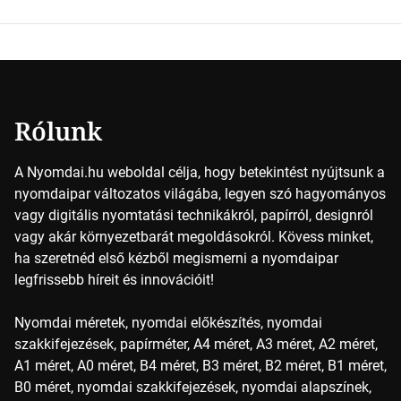
keveredésével hozható létre szinte bármilyen más szín. De
vajon hogy is működik ez pontosan? A nyomdai színek
részletei Amikor egy képet nyomtatnak, mindegyik
alapszínt külön-külön viszik […]
Rólunk
A Nyomdai.hu weboldal célja, hogy betekintést nyújtsunk a
nyomdaipar változatos világába, legyen szó hagyományos
vagy digitális nyomtatási technikákról, papírról, designról
vagy akár környezetbarát megoldásokról. Kövess minket,
ha szeretnéd első kézből megismerni a nyomdaipar
legfrissebb híreit és innovációit!
Nyomdai méretek, nyomdai előkészítés, nyomdai
szakkifejezések, papírméter, A4 méret, A3 méret, A2 méret,
A1 méret, A0 méret, B4 méret, B3 méret, B2 méret, B1 méret,
B0 méret, nyomdai szakkifejezések, nyomdai alapszínek,