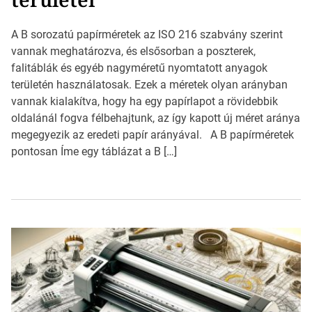
A B sorozatú papírméretek az ISO 216 szabvány szerint
vannak meghatározva, és elsősorban a poszterek,
falitáblák és egyéb nagyméretű nyomtatott anyagok
területén használatosak. Ezek a méretek olyan arányban
vannak kialakítva, hogy ha egy papírlapot a rövidebbik
oldalánál fogva félbehajtunk, az így kapott új méret aránya
megegyezik az eredeti papír arányával. A B papírméretek
pontosan Íme egy táblázat a B […]