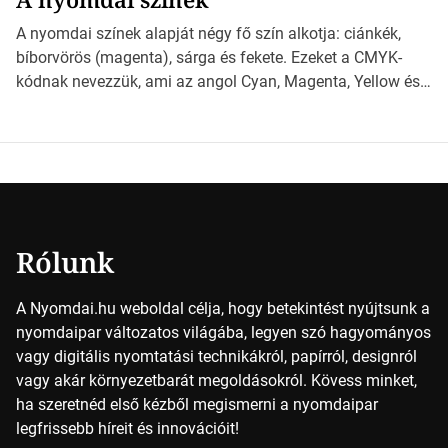
*Hirdetés Ebben a cikkben a papírméretek izgalmas
világába kalauzolunk el téged, hogy jobban megértsd,
A nyomdai színek alapját négy fő szín alkotja: ciánkék,
milyen szempontok alapján érdemes választanod a
bíborvörös (magenta), sárga és fekete. Ezeket a CMYK-
jövőben. Bevezetés a papírméretek világába A […]
kódnak nevezzük, ami az angol Cyan, Magenta, Yellow és
Key (fekete) szavak rövidítése. Ez a négy szín
keveredésével hozható létre szinte bármilyen más szín. De
vajon hogy is működik ez pontosan? *Hirdetés A nyomdai
színek részletei Amikor egy képet nyomtatnak, mindegyik
alapszínt külön-külön […]
Rólunk
A Nyomdai.hu weboldal célja, hogy betekintést nyújtsunk a
nyomdaipar változatos világába, legyen szó hagyományos
vagy digitális nyomtatási technikákról, papírról, designról
vagy akár környezetbarát megoldásokról. Kövess minket,
ha szeretnéd első kézből megismerni a nyomdaipar
legfrissebb híreit és innovációit!