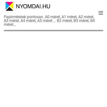
S
k
M
i
N
Papírméretek pontosan. A0 méret, A1 méret, A2 méret,
e
p
A3 méret, A4 méret, A5 méret … B2 méret, B3 méret, B4
y
n
méret…
t
o
u
o
m
c
d
o
a
n
i
t
a
e
d
n
a
t
t
l
a
p
o
k