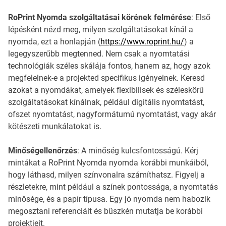
RoPrint Nyomda szolgáltatásai körének felmérése
: Első
lépésként nézd meg, milyen szolgáltatásokat kínál a
nyomda, ezt a honlapján (
https://www.roprint.hu/
) a
legegyszerűbb megtenned. Nem csak a nyomtatási
technológiák széles skálája fontos, hanem az, hogy azok
megfelelnek-e a projekted specifikus igényeinek. Keresd
azokat a nyomdákat, amelyek flexibilisek és széleskörű
szolgáltatásokat kínálnak, például digitális nyomtatást,
ofszet nyomtatást, nagyformátumú nyomtatást, vagy akár
kötészeti munkálatokat is.
Minőségellenőrzés
: A minőség kulcsfontosságú. Kérj
mintákat a RoPrint Nyomda nyomda korábbi munkáiból,
hogy láthasd, milyen színvonalra számíthatsz. Figyelj a
részletekre, mint például a színek pontossága, a nyomtatás
minősége, és a papír típusa. Egy jó nyomda nem habozik
megosztani referenciáit és büszkén mutatja be korábbi
projektjeit.