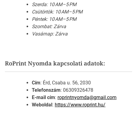
Szerda: 10 AM–5 PM
Csütörtök: 10 AM–5 PM
Péntek: 10 AM–5 PM
Szombat: Zárva
Vasárnap: Zárva
RoPrint Nyomda kapcsolati adatok:
Cím
: Érd, Csaba u. 56, 2030
Telefonszám
: 06309326478
E-mail cím
:
roprintnyomda@gmail.com
Weboldal
:
https://www.roprint.hu/