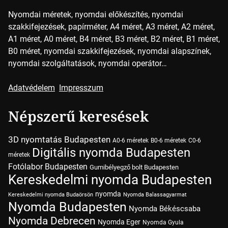
Nyomdai méretek, nyomdai előkészítés, nyomdai
szakkifejezések, papírméter, A4 méret, A3 méret, A2 méret,
A1 méret, A0 méret, B4 méret, B3 méret, B2 méret, B1 méret,
B0 méret, nyomdai szakkifejezések, nyomdai alapszínek,
nyomdai szolgáltatások, nyomdai operátor…
Adatvédelem
Impresszum
Népszerű keresések
3D nyomtatás Budapesten
A0-6 méretek
B0-6 méretek
C0-6
Digitális nyomda Budapesten
méretek
Fotólabor Budapesten
Gumibélyegző bolt Budapesten
Kereskedelmi nyomda Budapesten
nyomda
Kereskedelmi nyomda Budaörsön
Nyomda Balassagyarmat
Nyomda Budapesten
Nyomda Békéscsaba
Nyomda Debrecen
Nyomda Eger
Nyomda Gyula