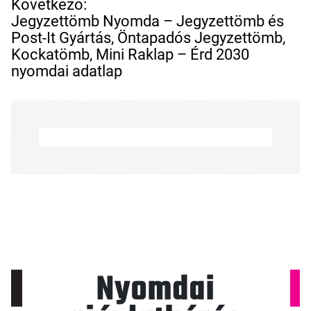
e
Következő:
g
Jegyzettömb Nyomda – Jegyzettömb és
y
Post-It Gyártás, Öntapadós Jegyzettömb,
z
Kockatömb, Mini Raklap – Érd 2030
é
nyomdai adatlap
s
n
a
v
i
g
á
c
i
ó