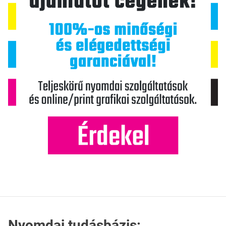
Nyomdai tudásbázis: