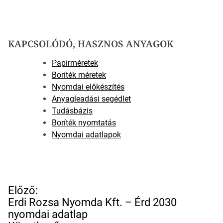
KAPCSOLÓDÓ, HASZNOS ANYAGOK
Papírméretek
Boríték méretek
Nyomdai előkészítés
Anyagleadási segédlet
Tudásbázis
Boríték nyomtatás
Nyomdai adatlapok
B
Előző:
e
Erdi Rozsa Nyomda Kft. – Érd 2030
j
nyomdai adatlap