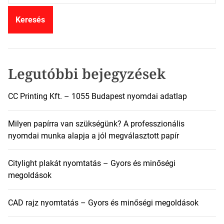
r
e
s
é
s
:
Legutóbbi bejegyzések
CC Printing Kft. – 1055 Budapest nyomdai adatlap
Milyen papírra van szükségünk? A professzionális
nyomdai munka alapja a jól megválasztott papír
Citylight plakát nyomtatás – Gyors és minőségi
megoldások
CAD rajz nyomtatás – Gyors és minőségi megoldások