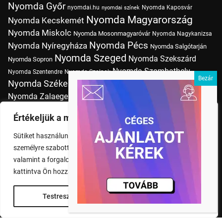
Nyomda Győr
nyomdai.hu
Nyomda Kaposvár
nyomdai színek
Nyomda Magyarország
Nyomda Kecskemét
Nyomda Miskolc
Nyomda Mosonmagyaróvár
Nyomda Nagykanizsa
Nyomda Pécs
Nyomda Nyíregyháza
Nyomda Salgótarján
Nyomda Szeged
Nyomda Szekszárd
Nyomda Sopron
Nyomda Szombathely
Nyomda Szentendre
Nyomda Szolnok
Nyomda Székesfehérvár
Nyomda Tatabánya
Nyomda Vác
Nyomda Zalaegerszeg
nyomtatás
Nyomda Érd
Nyomtatás Budapesten
Papírméretek
Értékeljük a magánéletét
Szitanyomda Budapesten
Pólónyomtatás Budapesten
Sütiket használunk a böngészési élmény fokozására,
Tudásbázis
személyre szabott hirdetések vagy tartalmak megjelenítésére,
valamint a forgalom elemzésére. A "Mindent elfogad" gombra
kattintva Ön hozzájárul a cookie-k használatához.
Testreszabás
Rendben