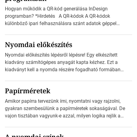
vonatkozik. Boríték méretének táblázata C0-tól […]
Hogyan működik a QR-kód generálása InDesign
programban? *Hirdetés A QR-kódok A QR-kódok
különböző ipari felhasználásra szánt adatok géppel
olvasható nyomtatott megfelelői. Ez mára általánossá vált
a fogyasztóknak szánt hirdetésekben. A felhasználó
Nyomdai előkészítés
okostelefonjára telepíthet egy QR-kód-leolvasó
alkalmazást, ami leolvasni és dekódolni képes az URL-
Nyomdai előkészítés lépésről lépésre! Egy elkészített
információt és átirányítja a telefon böngészőjét a cég
kiadvány számítógépes anyagát kapta kézhez. Ezt a
weblapjára. A QR-kód beolvasása után a felhasználó
kiadványt kell a nyomda részére fogadható formában
szöveges üzenetet […]
eljuttatnia Nyomdai kivitelezésre előkészítenie. Amit
kézhez kapott az egy InDesign file, sok kép file,
Papírméretek
Illustratorban készült vektorgrafika. *Hirdetés Minden
esetben konzultáljunk a nyomdával, mielőtt elkezdjük a
Amikor papírra tervezünk írni, nyomtatni vagy rajzolni,
nyomdai előkészítést!Nehogy az elkészült munka után
gyakran szembesülünk a papírméretek sokaságával. De
derüljön ki, hogy valamit másképp kellett volna csinálni! […]
vajon tisztában vagyunk-e azzal, milyen logika rejlik a
különböző méretű lapok mögött, és hogy miként
választhatjuk ki a legmegfelelőbbet projektjeinkhez?
A nyomdai színek