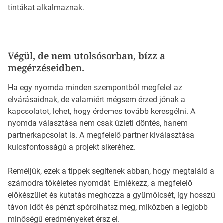
tintákat alkalmaznak.
Végül, de nem utolsósorban, bízz a
megérzéseidben.
Ha egy nyomda minden szempontból megfelel az
elvárásaidnak, de valamiért mégsem érzed jónak a
kapcsolatot, lehet, hogy érdemes tovább keresgélni. A
nyomda választása nem csak üzleti döntés, hanem
partnerkapcsolat is. A megfelelő partner kiválasztása
kulcsfontosságú a projekt sikeréhez.
Reméljük, ezek a tippek segítenek abban, hogy megtaláld a
számodra tökéletes nyomdát. Emlékezz, a megfelelő
előkészület és kutatás meghozza a gyümölcsét, így hosszú
távon időt és pénzt spórolhatsz meg, miközben a legjobb
minőségű eredményeket érsz el.