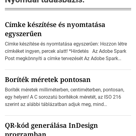
Címke készítése és nyomtatása
egyszerűen
Címke készítése és nyomtatása egyszerűen: Hozzon létre
címkéket ingyen, percek alatt! *Hirdetés Az Adobe Spark
Post megkönnyíti a címke tervezését Az Adobe Spark
Inspirációs galériája rengeteg professzionálisan
megtervezett sablont tartalmaz, amelyek segítségével
Boríték méretek pontosan
igazán foroghatnak a kreatív fogaskerekek, miközben
zajlik a saját címke készítése. Hogyan készítsünk címkét?
Boríték méretek milliméterben, centiméterben, pontosan,
Válasszon méretet és alakot: Válassza ki a kívánt címke
egy helyen! A C sorozatú borítékok méretét, az ISO 216
méretét. Akár néhány […]
szerint az alábbi táblázatban adjuk meg, mind
milliméterben, mind centiméterben. *Hirdetés C sorozatú
boríték méretek Az alábbi ábra az egyes borítékok méretét
QR-kód generálása InDesign
mutatja az A4-es papírlaphoz viszonyítva. Az amerikai és
programban
észak-amerikai boríték méretére az ISO 216 nem