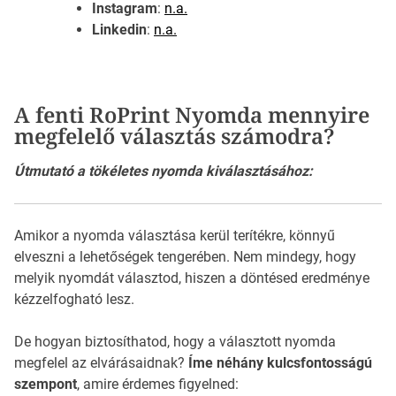
Instagram
:
n.a.
Linkedin
:
n.a.
A fenti RoPrint Nyomda mennyire
megfelelő választás számodra?
Útmutató a tökéletes nyomda kiválasztásához:
Amikor a nyomda választása kerül terítékre, könnyű
elveszni a lehetőségek tengerében. Nem mindegy, hogy
melyik nyomdát választod, hiszen a döntésed eredménye
kézzelfogható lesz.
De hogyan biztosíthatod, hogy a választott nyomda
megfelel az elvárásaidnak?
Íme néhány kulcsfontosságú
szempont
, amire érdemes figyelned: