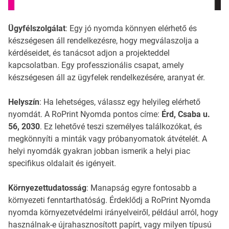
Ügyfélszolgálat
: Egy jó nyomda könnyen elérhető és
készségesen áll rendelkezésre, hogy megválaszolja a
kérdéseidet, és tanácsot adjon a projekteddel
kapcsolatban. Egy professzionális csapat, amely
készségesen áll az ügyfelek rendelkezésére, aranyat ér.
Helyszín
: Ha lehetséges, válassz egy helyileg elérhető
nyomdát. A RoPrint Nyomda pontos címe:
Érd, Csaba u.
56, 2030
. Ez lehetővé teszi személyes találkozókat, és
megkönnyíti a minták vagy próbanyomatok átvételét. A
helyi nyomdák gyakran jobban ismerik a helyi piac
specifikus oldalait és igényeit.
Környezettudatosság
: Manapság egyre fontosabb a
környezeti fenntarthatóság. Érdeklődj a RoPrint Nyomda
nyomda környezetvédelmi irányelveiről, például arról, hogy
használnak-e újrahasznosított papírt, vagy milyen típusú