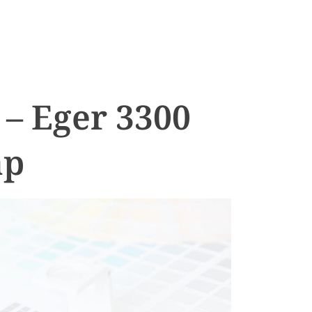
 – Eger 3300
ap