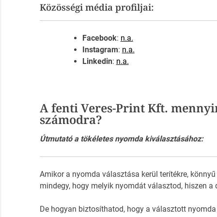
Közösségi média profiljai:
Facebook
:
n.a.
Instagram
:
n.a.
Linkedin
:
n.a.
A fenti Veres-Print Kft. mennyi
számodra?
Útmutató a tökéletes nyomda kiválasztásához:
Amikor a nyomda választása kerül terítékre, könnyű
mindegy, hogy melyik nyomdát választod, hiszen a 
De hogyan biztosíthatod, hogy a választott nyomda