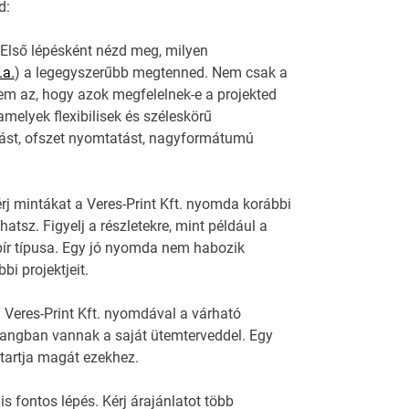
d:
 Első lépésként nézd meg, milyen
.a.
) a legegyszerűbb megtenned. Nem csak a
em az, hogy azok megfelelnek-e a projekted
melyek flexibilisek és széleskörű
atást, ofszet nyomtatást, nagyformátumú
rj mintákat a Veres-Print Kft. nyomda korábbi
tsz. Figyelj a részletekre, mint például a
ír típusa. Egy jó nyomda nem habozik
i projektjeit.
a Veres-Print Kft. nyomdával a várható
hangban vannak a saját ütemterveddel. Egy
 tartja magát ezekhez.
is fontos lépés. Kérj árajánlatot több