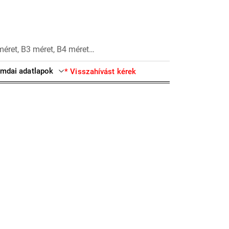
méret, B3 méret, B4 méret…
mdai adatlapok
* Visszahívást kérek