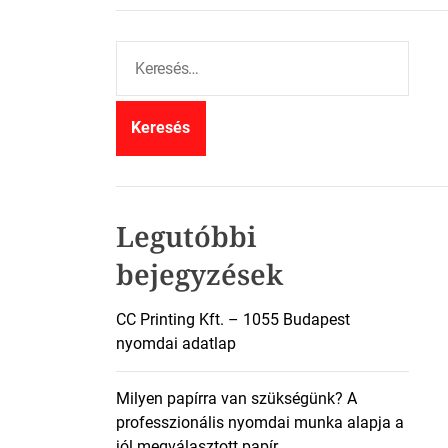
K
e
r
e
s
é
s
:
Legutóbbi
bejegyzések
CC Printing Kft. – 1055 Budapest
nyomdai adatlap
Milyen papírra van szükségünk? A
professzionális nyomdai munka alapja a
jól megválasztott papír