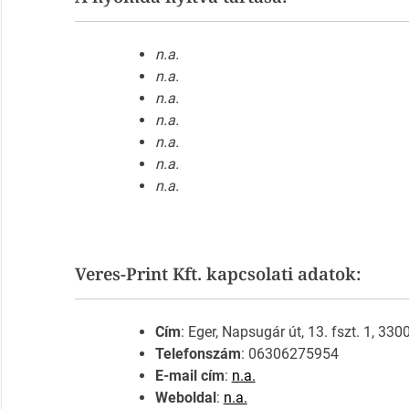
n.a.
n.a.
n.a.
n.a.
n.a.
n.a.
n.a.
Veres-Print Kft. kapcsolati adatok:
Cím
: Eger, Napsugár út, 13. fszt. 1, 330
Telefonszám
: 06306275954
E-mail cím
:
n.a.
Weboldal
:
n.a.