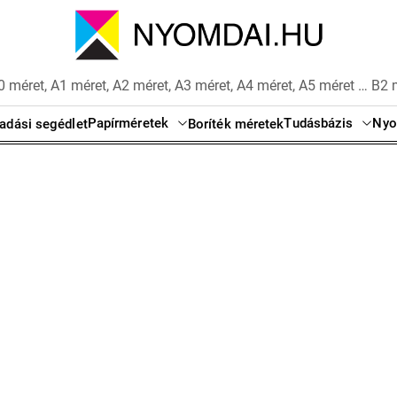
 méret, A1 méret, A2 méret, A3 méret, A4 méret, A5 méret … B2 
Papírméretek
Tudásbázis
Nyo
adási segédlet
Boríték méretek