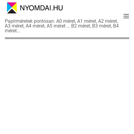
S
k
M
i
N
Papírméretek pontosan. A0 méret, A1 méret, A2 méret,
e
p
A3 méret, A4 méret, A5 méret … B2 méret, B3 méret, B4
y
n
méret…
t
o
u
o
m
c
d
o
a
n
i
t
a
e
d
n
a
t
t
l
a
p
o
k