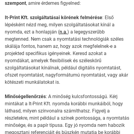
szempont
, amire érdemes figyelned:
It-Print Kft. szolgáltatásai körének felmérése
: Első
lépésként nézd meg, milyen szolgáltatásokat kínál a
nyomda, ezt a honlapján (
n.a.
) a legegyszerűbb
megtenned. Nem csak a nyomtatási technológiák széles
skálája fontos, hanem az, hogy azok megfelelnek-e a
projekted specifikus igényeinek. Keresd azokat a
nyomdákat, amelyek flexibilisek és széleskörű
szolgáltatásokat kínálnak, például digitális nyomtatást,
ofszet nyomtatást, nagyformátumú nyomtatást, vagy akár
kötészeti munkálatokat is.
Minőségellenőrzés
: A minőség kulcsfontosságú. Kérj
mintákat a It-Print Kft. nyomda korábbi munkáiból, hogy
láthasd, milyen színvonalra számíthatsz. Figyelj a
részletekre, mint például a színek pontossága, a nyomtatás
minősége, és a papír típusa. Egy jó nyomda nem habozik
megosztani referenciáit és büszkén mutatja be korábbi