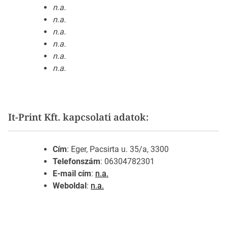
n.a.
n.a.
n.a.
n.a.
n.a.
n.a.
It-Print Kft. kapcsolati adatok:
Cím
: Eger, Pacsirta u. 35/a, 3300
Telefonszám
: 06304782301
E-mail cím
:
n.a.
Weboldal
:
n.a.