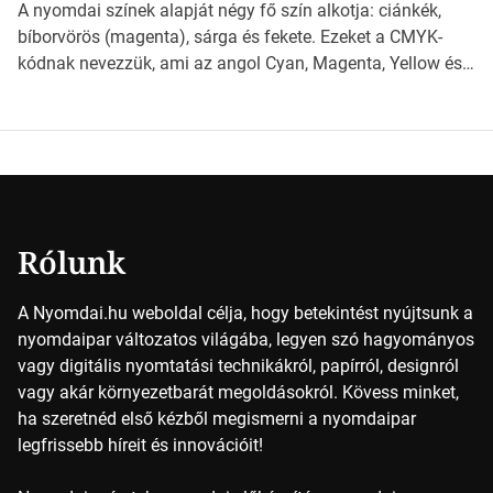
világába kalauzolunk el téged, hogy jobban megértsd,
A nyomdai színek alapját négy fő szín alkotja: ciánkék,
milyen szempontok alapján érdemes választanod a
bíborvörös (magenta), sárga és fekete. Ezeket a CMYK-
jövőben. Bevezetés a papírméretek világába A […]
kódnak nevezzük, ami az angol Cyan, Magenta, Yellow és
Key (fekete) szavak rövidítése. Ez a négy szín
keveredésével hozható létre szinte bármilyen más szín. De
vajon hogy is működik ez pontosan? *Hirdetés A nyomdai
színek részletei Amikor egy képet nyomtatnak, mindegyik
alapszínt külön-külön […]
Rólunk
A Nyomdai.hu weboldal célja, hogy betekintést nyújtsunk a
nyomdaipar változatos világába, legyen szó hagyományos
vagy digitális nyomtatási technikákról, papírról, designról
vagy akár környezetbarát megoldásokról. Kövess minket,
ha szeretnéd első kézből megismerni a nyomdaipar
legfrissebb híreit és innovációit!