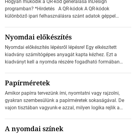
Hogyan működik a QR-kód generálása InDesign
programban? *Hirdetés A QR-kódok A QR-kódok
különböző ipari felhasználásra szánt adatok géppel
olvasható nyomtatott megfelelői. Ez mára általánossá vált
a fogyasztóknak szánt hirdetésekben. A felhasználó
Nyomdai előkészítés
okostelefonjára telepíthet egy QR-kód-leolvasó
alkalmazást, ami leolvasni és dekódolni képes az URL-
Nyomdai előkészítés lépésről lépésre! Egy elkészített
információt és átirányítja a telefon böngészőjét a cég
kiadvány számítógépes anyagát kapta kézhez. Ezt a
weblapjára. A QR-kód beolvasása után a felhasználó
kiadványt kell a nyomda részére fogadható formában
szöveges üzenetet […]
eljuttatnia Nyomdai kivitelezésre előkészítenie. Amit
kézhez kapott az egy InDesign file, sok kép file,
Papírméretek
Illustratorban készült vektorgrafika. *Hirdetés Minden
esetben konzultáljunk a nyomdával, mielőtt elkezdjük a
Amikor papírra tervezünk írni, nyomtatni vagy rajzolni,
nyomdai előkészítést!Nehogy az elkészült munka után
gyakran szembesülünk a papírméretek sokaságával. De
derüljön ki, hogy valamit másképp kellett volna csinálni! […]
vajon tisztában vagyunk-e azzal, milyen logika rejlik a
különböző méretű lapok mögött, és hogy miként
választhatjuk ki a legmegfelelőbbet projektjeinkhez?
A nyomdai színek
*Hirdetés Ebben a cikkben a papírméretek izgalmas