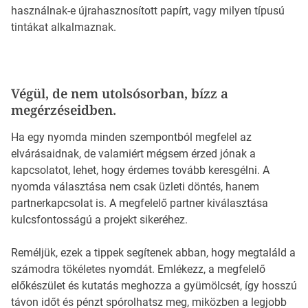
használnak-e újrahasznosított papírt, vagy milyen típusú
tintákat alkalmaznak.
Végül, de nem utolsósorban, bízz a
megérzéseidben.
Ha egy nyomda minden szempontból megfelel az
elvárásaidnak, de valamiért mégsem érzed jónak a
kapcsolatot, lehet, hogy érdemes tovább keresgélni. A
nyomda választása nem csak üzleti döntés, hanem
partnerkapcsolat is. A megfelelő partner kiválasztása
kulcsfontosságú a projekt sikeréhez.
Reméljük, ezek a tippek segítenek abban, hogy megtaláld a
számodra tökéletes nyomdát. Emlékezz, a megfelelő
előkészület és kutatás meghozza a gyümölcsét, így hosszú
távon időt és pénzt spórolhatsz meg, miközben a legjobb