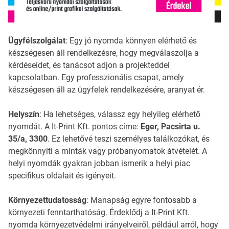
Ügyfélszolgálat
: Egy jó nyomda könnyen elérhető és
készségesen áll rendelkezésre, hogy megválaszolja a
kérdéseidet, és tanácsot adjon a projekteddel
kapcsolatban. Egy professzionális csapat, amely
készségesen áll az ügyfelek rendelkezésére, aranyat ér.
Helyszín
: Ha lehetséges, válassz egy helyileg elérhető
nyomdát. A It-Print Kft. pontos címe:
Eger, Pacsirta u.
35/a, 3300
. Ez lehetővé teszi személyes találkozókat, és
megkönnyíti a minták vagy próbanyomatok átvételét. A
helyi nyomdák gyakran jobban ismerik a helyi piac
specifikus oldalait és igényeit.
Környezettudatosság
: Manapság egyre fontosabb a
környezeti fenntarthatóság. Érdeklődj a It-Print Kft.
nyomda környezetvédelmi irányelveiről, például arról, hogy