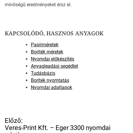
minőségű eredményeket érsz el.
KAPCSOLÓDÓ, HASZNOS ANYAGOK
Papírméretek
Boríték méretek
Nyomdai előkészítés
Anyagleadási segédlet
Tudásbázis
Boríték nyomtatás
Nyomdai adatlapok
B
Előző:
e
Veres-Print Kft. – Eger 3300 nyomdai