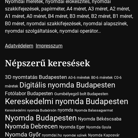
Nyomdai méretek, nyomdai előkészítés, nyomdai
szakkifejezések, papírméter, A4 méret, A3 méret, A2 méret,
A1 méret, A0 méret, B4 méret, B3 méret, B2 méret, B1 méret,
B0 méret, nyomdai szakkifejezések, nyomdai alapszínek,
nyomdai szolgáltatások, nyomdai operátor…
Adatvédelem
Impresszum
Népszerű keresések
3D nyomtatás Budapesten
A0-6 méretek
B0-6 méretek
C0-6
Digitális nyomda Budapesten
méretek
Fotólabor Budapesten
Gumibélyegző bolt Budapesten
Kereskedelmi nyomda Budapesten
nyomda
Kereskedelmi nyomda Budaörsön
Nyomda Balassagyarmat
Nyomda Budapesten
Nyomda Békéscsaba
Nyomda Debrecen
Nyomda Eger
Nyomda Gyula
Nyomda Győr
nyomdai.hu
Nyomda Kaposvár
nyomdai színek