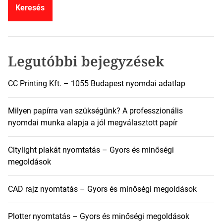
e
s
é
s
:
Legutóbbi bejegyzések
CC Printing Kft. – 1055 Budapest nyomdai adatlap
Milyen papírra van szükségünk? A professzionális
nyomdai munka alapja a jól megválasztott papír
Citylight plakát nyomtatás – Gyors és minőségi
megoldások
CAD rajz nyomtatás – Gyors és minőségi megoldások
Plotter nyomtatás – Gyors és minőségi megoldások