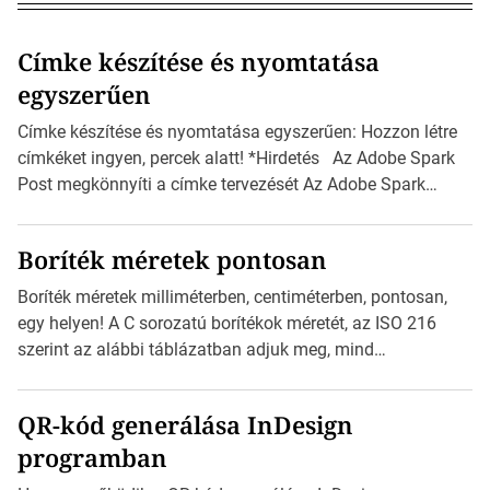
Címke készítése és nyomtatása
egyszerűen
Címke készítése és nyomtatása egyszerűen: Hozzon létre
címkéket ingyen, percek alatt! *Hirdetés Az Adobe Spark
Post megkönnyíti a címke tervezését Az Adobe Spark
Inspirációs galériája rengeteg professzionálisan
megtervezett sablont tartalmaz, amelyek segítségével
Boríték méretek pontosan
igazán foroghatnak a kreatív fogaskerekek, miközben
zajlik a saját címke készítése. Hogyan készítsünk címkét?
Boríték méretek milliméterben, centiméterben, pontosan,
Válasszon méretet és alakot: Válassza ki a kívánt címke
egy helyen! A C sorozatú borítékok méretét, az ISO 216
méretét. Akár néhány […]
szerint az alábbi táblázatban adjuk meg, mind
milliméterben, mind centiméterben. *Hirdetés C sorozatú
boríték méretek Az alábbi ábra az egyes borítékok méretét
QR-kód generálása InDesign
mutatja az A4-es papírlaphoz viszonyítva. Az amerikai és
programban
észak-amerikai boríték méretére az ISO 216 nem
vonatkozik. Boríték méretének táblázata C0-tól […]