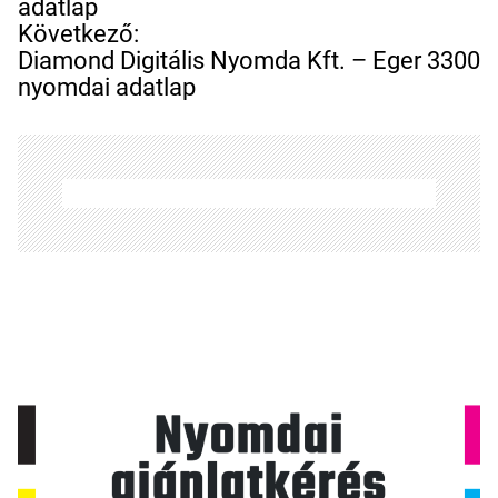
j
adatlap
e
Következő:
g
Diamond Digitális Nyomda Kft. – Eger 3300
y
nyomdai adatlap
z
é
s
n
a
v
i
g
á
c
i
ó