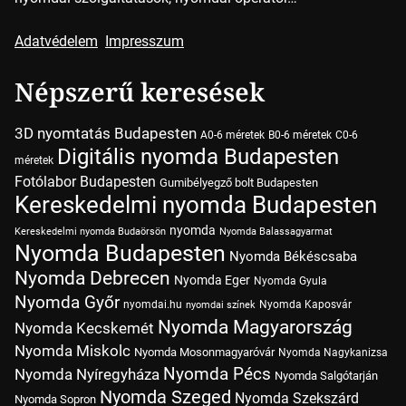
Adatvédelem
Impresszum
Népszerű keresések
3D nyomtatás Budapesten
A0-6 méretek
B0-6 méretek
C0-6
Digitális nyomda Budapesten
méretek
Fotólabor Budapesten
Gumibélyegző bolt Budapesten
Kereskedelmi nyomda Budapesten
nyomda
Kereskedelmi nyomda Budaörsön
Nyomda Balassagyarmat
Nyomda Budapesten
Nyomda Békéscsaba
Nyomda Debrecen
Nyomda Eger
Nyomda Gyula
Nyomda Győr
nyomdai.hu
Nyomda Kaposvár
nyomdai színek
Nyomda Magyarország
Nyomda Kecskemét
Nyomda Miskolc
Nyomda Mosonmagyaróvár
Nyomda Nagykanizsa
Nyomda Pécs
Nyomda Nyíregyháza
Nyomda Salgótarján
Nyomda Szeged
Nyomda Szekszárd
Nyomda Sopron