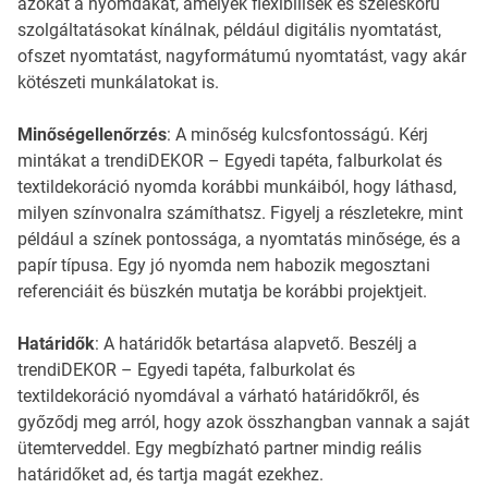
azokat a nyomdákat, amelyek flexibilisek és széleskörű
szolgáltatásokat kínálnak, például digitális nyomtatást,
ofszet nyomtatást, nagyformátumú nyomtatást, vagy akár
kötészeti munkálatokat is.
Minőségellenőrzés
: A minőség kulcsfontosságú. Kérj
mintákat a trendiDEKOR – Egyedi tapéta, falburkolat és
textildekoráció nyomda korábbi munkáiból, hogy láthasd,
milyen színvonalra számíthatsz. Figyelj a részletekre, mint
például a színek pontossága, a nyomtatás minősége, és a
papír típusa. Egy jó nyomda nem habozik megosztani
referenciáit és büszkén mutatja be korábbi projektjeit.
Határidők
: A határidők betartása alapvető. Beszélj a
trendiDEKOR – Egyedi tapéta, falburkolat és
textildekoráció nyomdával a várható határidőkről, és
győződj meg arról, hogy azok összhangban vannak a saját
ütemterveddel. Egy megbízható partner mindig reális
határidőket ad, és tartja magát ezekhez.