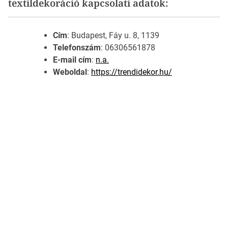
textildekoráció kapcsolati adatok:
Cím
: Budapest, Fáy u. 8, 1139
Telefonszám
: 06306561878
E-mail cím
:
n.a.
Weboldal
:
https://trendidekor.hu/