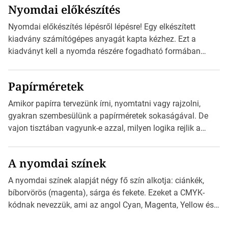
Nyomdai előkészítés
okostelefonjára telepíthet egy QR-kód-leolvasó
alkalmazást, ami leolvasni és dekódolni képes az URL-
Nyomdai előkészítés lépésről lépésre! Egy elkészített
információt és átirányítja a telefon böngészőjét a cég
kiadvány számítógépes anyagát kapta kézhez. Ezt a
weblapjára. A QR-kód beolvasása után a felhasználó
kiadványt kell a nyomda részére fogadható formában
szöveges üzenetet […]
eljuttatnia Nyomdai kivitelezésre előkészítenie. Amit
kézhez kapott az egy InDesign file, sok kép file,
Papírméretek
Illustratorban készült vektorgrafika. *Hirdetés Minden
esetben konzultáljunk a nyomdával, mielőtt elkezdjük a
Amikor papírra tervezünk írni, nyomtatni vagy rajzolni,
nyomdai előkészítést!Nehogy az elkészült munka után
gyakran szembesülünk a papírméretek sokaságával. De
derüljön ki, hogy valamit másképp kellett volna csinálni! […]
vajon tisztában vagyunk-e azzal, milyen logika rejlik a
különböző méretű lapok mögött, és hogy miként
választhatjuk ki a legmegfelelőbbet projektjeinkhez?
A nyomdai színek
*Hirdetés Ebben a cikkben a papírméretek izgalmas
világába kalauzolunk el téged, hogy jobban megértsd,
A nyomdai színek alapját négy fő szín alkotja: ciánkék,
milyen szempontok alapján érdemes választanod a
bíborvörös (magenta), sárga és fekete. Ezeket a CMYK-
jövőben. Bevezetés a papírméretek világába A […]
kódnak nevezzük, ami az angol Cyan, Magenta, Yellow és
Key (fekete) szavak rövidítése. Ez a négy szín