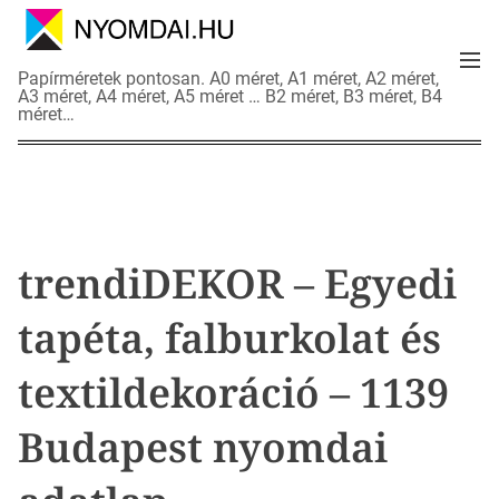
S
k
M
i
N
Papírméretek pontosan. A0 méret, A1 méret, A2 méret,
e
p
A3 méret, A4 méret, A5 méret … B2 méret, B3 méret, B4
y
n
méret…
t
o
u
o
m
c
d
o
a
n
i
t
a
trendiDEKOR – Egyedi
e
d
n
a
tapéta, falburkolat és
t
t
l
textildekoráció – 1139
a
p
Budapest nyomdai
o
k