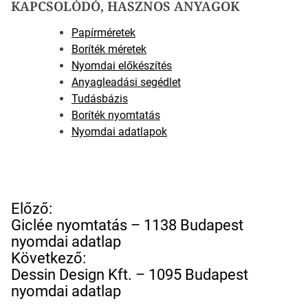
KAPCSOLÓDÓ, HASZNOS ANYAGOK
Papírméretek
Boríték méretek
Nyomdai előkészítés
Anyagleadási segédlet
Tudásbázis
Boríték nyomtatás
Nyomdai adatlapok
B
Előző:
e
Giclée nyomtatás – 1138 Budapest
j
nyomdai adatlap
e
Következő:
g
Dessin Design Kft. – 1095 Budapest
y
nyomdai adatlap
z