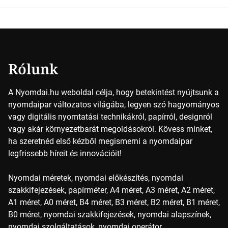
keveredésével hozható létre szinte bármilyen más szín. De
vajon hogy is működik ez pontosan? *Hirdetés A nyomdai
színek részletei Amikor egy képet nyomtatnak, mindegyik
alapszínt külön-külön […]
Rólunk
A Nyomdai.hu weboldal célja, hogy betekintést nyújtsunk a
nyomdaipar változatos világába, legyen szó hagyományos
vagy digitális nyomtatási technikákról, papírról, designról
vagy akár környezetbarát megoldásokról. Kövess minket,
ha szeretnéd első kézből megismerni a nyomdaipar
legfrissebb híreit és innovációit!
Nyomdai méretek, nyomdai előkészítés, nyomdai
szakkifejezések, papírméter, A4 méret, A3 méret, A2 méret,
A1 méret, A0 méret, B4 méret, B3 méret, B2 méret, B1 méret,
B0 méret, nyomdai szakkifejezések, nyomdai alapszínek,
nyomdai szolgáltatások, nyomdai operátor…