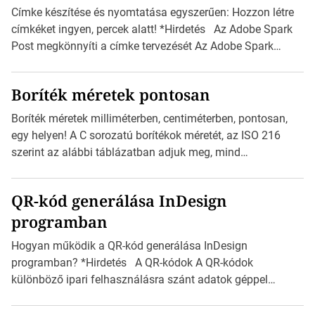
Címke készítése és nyomtatása egyszerűen: Hozzon létre
címkéket ingyen, percek alatt! *Hirdetés Az Adobe Spark
Post megkönnyíti a címke tervezését Az Adobe Spark
Inspirációs galériája rengeteg professzionálisan
megtervezett sablont tartalmaz, amelyek segítségével
Boríték méretek pontosan
igazán foroghatnak a kreatív fogaskerekek, miközben
zajlik a saját címke készítése. Hogyan készítsünk címkét?
Boríték méretek milliméterben, centiméterben, pontosan,
Válasszon méretet és alakot: Válassza ki a kívánt címke
egy helyen! A C sorozatú borítékok méretét, az ISO 216
méretét. Akár néhány […]
szerint az alábbi táblázatban adjuk meg, mind
milliméterben, mind centiméterben. *Hirdetés C sorozatú
boríték méretek Az alábbi ábra az egyes borítékok méretét
QR-kód generálása InDesign
mutatja az A4-es papírlaphoz viszonyítva. Az amerikai és
programban
észak-amerikai boríték méretére az ISO 216 nem
vonatkozik. Boríték méretének táblázata C0-tól […]
Hogyan működik a QR-kód generálása InDesign
programban? *Hirdetés A QR-kódok A QR-kódok
különböző ipari felhasználásra szánt adatok géppel
olvasható nyomtatott megfelelői. Ez mára általánossá vált
a fogyasztóknak szánt hirdetésekben. A felhasználó