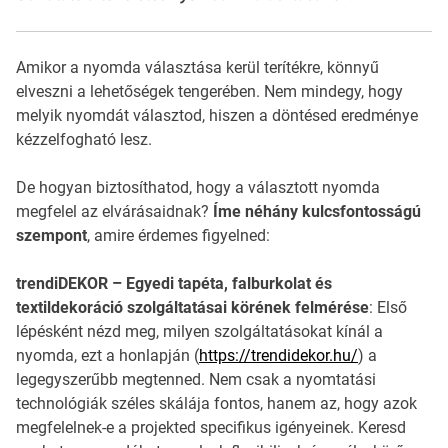
Amikor a nyomda választása kerül terítékre, könnyű
elveszni a lehetőségek tengerében. Nem mindegy, hogy
melyik nyomdát választod, hiszen a döntésed eredménye
kézzelfogható lesz.
De hogyan biztosíthatod, hogy a választott nyomda
megfelel az elvárásaidnak?
Íme néhány kulcsfontosságú
szempont
, amire érdemes figyelned:
trendiDEKOR – Egyedi tapéta, falburkolat és
textildekoráció szolgáltatásai körének felmérése
: Első
lépésként nézd meg, milyen szolgáltatásokat kínál a
nyomda, ezt a honlapján (
https://trendidekor.hu/
) a
legegyszerűbb megtenned. Nem csak a nyomtatási
technológiák széles skálája fontos, hanem az, hogy azok
megfelelnek-e a projekted specifikus igényeinek. Keresd