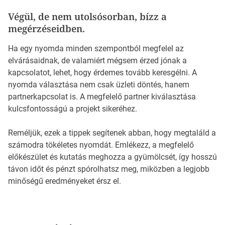
Végül, de nem utolsósorban, bízz a
megérzéseidben.
Ha egy nyomda minden szempontból megfelel az
elvárásaidnak, de valamiért mégsem érzed jónak a
kapcsolatot, lehet, hogy érdemes tovább keresgélni. A
nyomda választása nem csak üzleti döntés, hanem
partnerkapcsolat is. A megfelelő partner kiválasztása
kulcsfontosságú a projekt sikeréhez.
Reméljük, ezek a tippek segítenek abban, hogy megtaláld a
számodra tökéletes nyomdát. Emlékezz, a megfelelő
előkészület és kutatás meghozza a gyümölcsét, így hosszú
távon időt és pénzt spórolhatsz meg, miközben a legjobb
minőségű eredményeket érsz el.