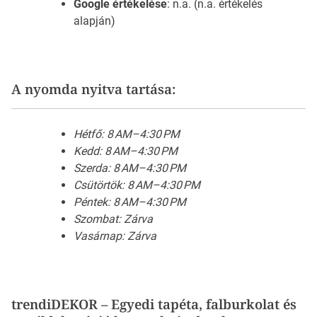
Google értékelése
: n.a. (n.a. értékelés
alapján)
A nyomda nyitva tartása:
Hétfő: 8 AM–4:30 PM
Kedd: 8 AM–4:30 PM
Szerda: 8 AM–4:30 PM
Csütörtök: 8 AM–4:30 PM
Péntek: 8 AM–4:30 PM
Szombat: Zárva
Vasárnap: Zárva
trendiDEKOR – Egyedi tapéta, falburkolat és