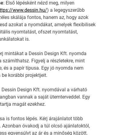
se
: Első lépésként nézd meg, milyen
ttps://www.dessin.hu/
) a legegyszerűbb
éles skálája fontos, hanem az, hogy azok
resd azokat a nyomdákat, amelyek flexibilisek
itális nyomtatást, ofszet nyomtatást,
nkálatokat is.
rj mintákat a Dessin Design Kft. nyomda
számíthatsz. Figyelj a részletekre, mint
, és a papír típusa. Egy jó nyomda nem
be korábbi projektjeit.
 a Dessin Design Kft. nyomdával a várható
hangban vannak a saját ütemterveddel. Egy
 tartja magát ezekhez.
a is fontos lépés. Kérj árajánlatot több
. Azonban óvakodj a túl olcsó ajánlatoktól,
ss egyensúlyt az ár és a minőség között.