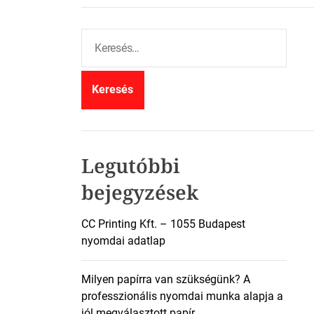
K
e
r
e
s
é
s
:
Legutóbbi
bejegyzések
CC Printing Kft. – 1055 Budapest
nyomdai adatlap
Milyen papírra van szükségünk? A
professzionális nyomdai munka alapja a
jól megválasztott papír