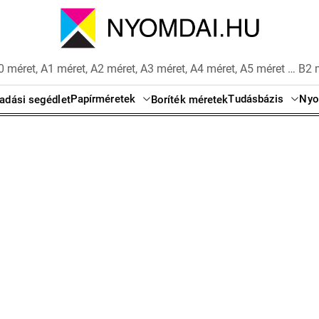
 méret, A1 méret, A2 méret, A3 méret, A4 méret, A5 méret … B2 
Papírméretek
Tudásbázis
Nyo
adási segédlet
Boríték méretek