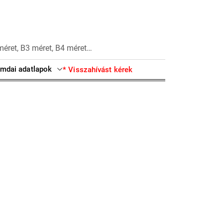
méret, B3 méret, B4 méret…
mdai adatlapok
* Visszahívást kérek