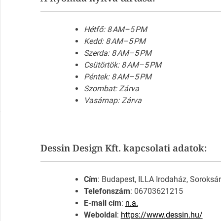
Hétfő: 8 AM–5 PM
Kedd: 8 AM–5 PM
Szerda: 8 AM–5 PM
Csütörtök: 8 AM–5 PM
Péntek: 8 AM–5 PM
Szombat: Zárva
Vasárnap: Zárva
Dessin Design Kft. kapcsolati adatok:
Cím
: Budapest, ILLA Irodaház, Soroksár
Telefonszám
: 06703621215
E-mail cím
:
n.a.
Weboldal
:
https://www.dessin.hu/