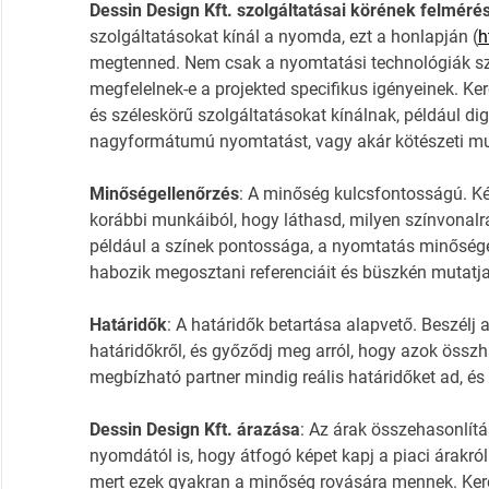
Dessin Design Kft. szolgáltatásai körének felméré
szolgáltatásokat kínál a nyomda, ezt a honlapján (
h
megtenned. Nem csak a nyomtatási technológiák sz
megfelelnek-e a projekted specifikus igényeinek. Ke
és széleskörű szolgáltatásokat kínálnak, például dig
nagyformátumú nyomtatást, vagy akár kötészeti mu
Minőségellenőrzés
: A minőség kulcsfontosságú. Ké
korábbi munkáiból, hogy láthasd, milyen színvonalra 
például a színek pontossága, a nyomtatás minősége
habozik megosztani referenciáit és büszkén mutatja 
Határidők
: A határidők betartása alapvető. Beszélj
határidőkről, és győződj meg arról, hogy azok össz
megbízható partner mindig reális határidőket ad, és
Dessin Design Kft. árazása
: Az árak összehasonlítás
nyomdától is, hogy átfogó képet kapj a piaci árakról
mert ezek gyakran a minőség rovására mennek. Kere