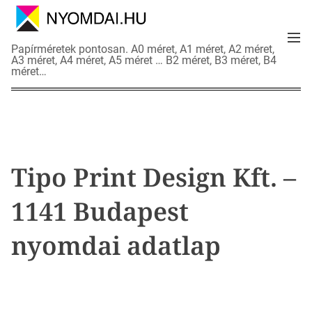
S
k
M
i
N
Papírméretek pontosan. A0 méret, A1 méret, A2 méret,
e
p
A3 méret, A4 méret, A5 méret … B2 méret, B3 méret, B4
y
n
méret…
t
o
u
o
m
c
d
o
a
n
i
t
a
Tipo Print Design Kft. –
e
d
n
a
1141 Budapest
t
t
l
nyomdai adatlap
a
p
o
k