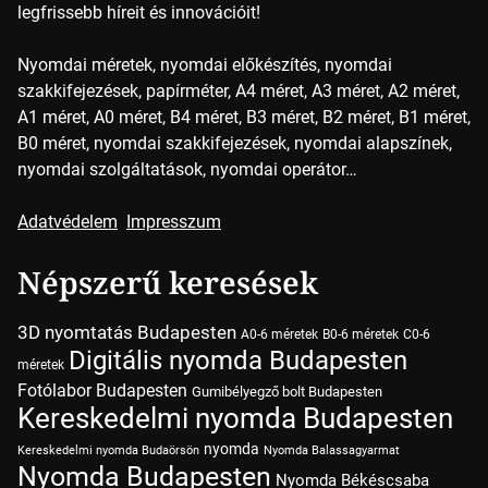
legfrissebb híreit és innovációit!
Nyomdai méretek, nyomdai előkészítés, nyomdai
szakkifejezések, papírméter, A4 méret, A3 méret, A2 méret,
A1 méret, A0 méret, B4 méret, B3 méret, B2 méret, B1 méret,
B0 méret, nyomdai szakkifejezések, nyomdai alapszínek,
nyomdai szolgáltatások, nyomdai operátor…
Adatvédelem
Impresszum
Népszerű keresések
3D nyomtatás Budapesten
A0-6 méretek
B0-6 méretek
C0-6
Digitális nyomda Budapesten
méretek
Fotólabor Budapesten
Gumibélyegző bolt Budapesten
Kereskedelmi nyomda Budapesten
nyomda
Kereskedelmi nyomda Budaörsön
Nyomda Balassagyarmat
Nyomda Budapesten
Nyomda Békéscsaba