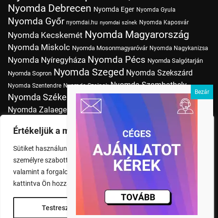
Nyomda Debrecen
Nyomda Eger
Nyomda Gyula
Nyomda Győr
nyomdai.hu
Nyomda Kaposvár
nyomdai színek
Nyomda Magyarország
Nyomda Kecskemét
Nyomda Miskolc
Nyomda Mosonmagyaróvár
Nyomda Nagykanizsa
Nyomda Pécs
Nyomda Nyíregyháza
Nyomda Salgótarján
Nyomda Szeged
Nyomda Szekszárd
Nyomda Sopron
Nyomda Szombathely
Nyomda Szentendre
Nyomda Szolnok
Nyomda Székesfehérvár
Nyomda Tatabánya
Nyomda Vác
Nyomda Zalaegerszeg
nyomtatás
Nyomda Érd
Nyomtatás Budapesten
Papírméretek
Értékeljük a magánéletét
Szitanyomda Budapesten
Pólónyomtatás Budapesten
Sütiket használunk a böngészési élmény fokozására,
Tudásbázis
személyre szabott hirdetések vagy tartalmak megjelenítésére,
valamint a forgalom elemzésére. A "Mindent elfogad" gombra
kattintva Ön hozzájárul a cookie-k használatához.
Testreszabás
Rendben