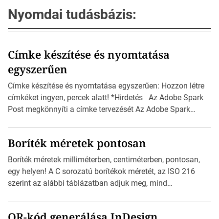
Nyomdai tudásbázis:
Címke készítése és nyomtatása
egyszerűen
Címke készítése és nyomtatása egyszerűen: Hozzon létre
címkéket ingyen, percek alatt! *Hirdetés Az Adobe Spark
Post megkönnyíti a címke tervezését Az Adobe Spark
Inspirációs galériája rengeteg professzionálisan
megtervezett sablont tartalmaz, amelyek segítségével
Boríték méretek pontosan
igazán foroghatnak a kreatív fogaskerekek, miközben
zajlik a saját címke készítése. Hogyan készítsünk címkét?
Boríték méretek milliméterben, centiméterben, pontosan,
Válasszon méretet és alakot: Válassza ki a kívánt címke
egy helyen! A C sorozatú borítékok méretét, az ISO 216
méretét. Akár néhány […]
szerint az alábbi táblázatban adjuk meg, mind
milliméterben, mind centiméterben. *Hirdetés C sorozatú
boríték méretek Az alábbi ábra az egyes borítékok méretét
QR-kód generálása InDesign
mutatja az A4-es papírlaphoz viszonyítva. Az amerikai és