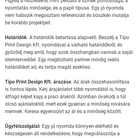
Figyelj a részletekre, mint például a színek pontossága, a
nyomtatás minősége, és a papír típusa. Egy jó nyomda
nem habozik megosztani referenciáit és büszkén mutatja
be korábbi projektjeit.
Határidők
: A határidők betartása alapvető. Beszélj a Tipo
Print Design Kft. nyomdával a várható határidőkről, és
győződj meg arról, hogy azok összhangban vannak a saját
ütemterveddel. Egy megbízható partner mindig reális
határidőket ad, és tartja magát ezekhez.
Tipo Print Design Kft. árazása
: Az árak összehasonlítása
is fontos lépés. Kérj árajánlatot több nyomdától is, hogy
átfogó képet kapj a piaci árakról. Azonban óvakodj a túl
olcsó ajánlatoktól, mert ezek gyakran a minőség rovására
mennek. Keress egyensúlyt az ár és a minőség között.
Ügyfélszolgálat
: Egy jó nyomda könnyen elérhető és
készségesen áll rendelkezésre, hogy megválaszolja a