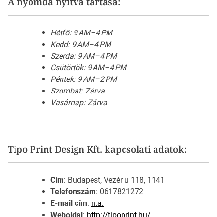
A nyomda nyitva tartása:
Hétfő: 9 AM–4 PM
Kedd: 9 AM–4 PM
Szerda: 9 AM–4 PM
Csütörtök: 9 AM–4 PM
Péntek: 9 AM–2 PM
Szombat: Zárva
Vasárnap: Zárva
Tipo Print Design Kft. kapcsolati adatok:
Cím
: Budapest, Vezér u 118, 1141
Telefonszám
: 0617821272
E-mail cím
:
n.a.
Weboldal
:
http://tipoprint.hu/