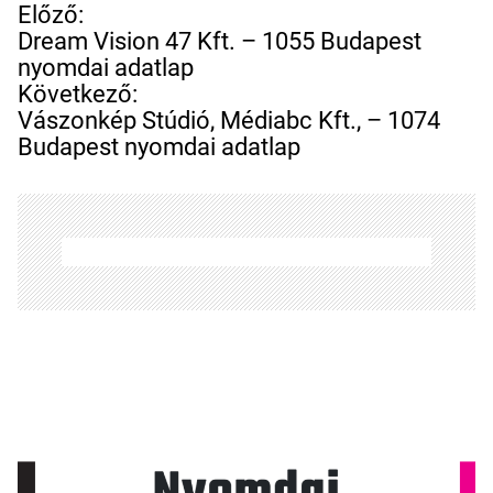
B
Előző:
e
Dream Vision 47 Kft. – 1055 Budapest
j
nyomdai adatlap
e
Következő:
g
Vászonkép Stúdió, Médiabc Kft., – 1074
y
Budapest nyomdai adatlap
z
é
s
n
a
v
i
g
á
c
i
ó