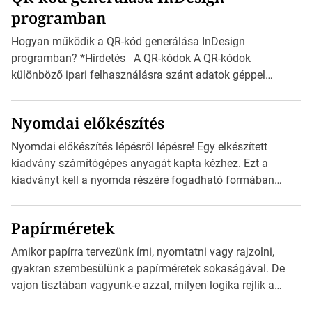
programban
észak-amerikai boríték méretére az ISO 216 nem
vonatkozik. Boríték méretének táblázata C0-tól […]
Hogyan működik a QR-kód generálása InDesign
programban? *Hirdetés A QR-kódok A QR-kódok
különböző ipari felhasználásra szánt adatok géppel
olvasható nyomtatott megfelelői. Ez mára általánossá vált
a fogyasztóknak szánt hirdetésekben. A felhasználó
Nyomdai előkészítés
okostelefonjára telepíthet egy QR-kód-leolvasó
alkalmazást, ami leolvasni és dekódolni képes az URL-
Nyomdai előkészítés lépésről lépésre! Egy elkészített
információt és átirányítja a telefon böngészőjét a cég
kiadvány számítógépes anyagát kapta kézhez. Ezt a
weblapjára. A QR-kód beolvasása után a felhasználó
kiadványt kell a nyomda részére fogadható formában
szöveges üzenetet […]
eljuttatnia Nyomdai kivitelezésre előkészítenie. Amit
kézhez kapott az egy InDesign file, sok kép file,
Papírméretek
Illustratorban készült vektorgrafika. *Hirdetés Minden
esetben konzultáljunk a nyomdával, mielőtt elkezdjük a
Amikor papírra tervezünk írni, nyomtatni vagy rajzolni,
nyomdai előkészítést!Nehogy az elkészült munka után
gyakran szembesülünk a papírméretek sokaságával. De
derüljön ki, hogy valamit másképp kellett volna csinálni! […]
vajon tisztában vagyunk-e azzal, milyen logika rejlik a
különböző méretű lapok mögött, és hogy miként