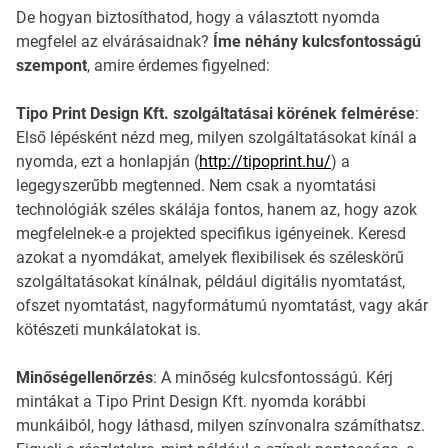
De hogyan biztosíthatod, hogy a választott nyomda
megfelel az elvárásaidnak?
Íme néhány kulcsfontosságú
szempont
, amire érdemes figyelned:
Tipo Print Design Kft. szolgáltatásai körének felmérése
:
Első lépésként nézd meg, milyen szolgáltatásokat kínál a
nyomda, ezt a honlapján (
http://tipoprint.hu/
) a
legegyszerűbb megtenned. Nem csak a nyomtatási
technológiák széles skálája fontos, hanem az, hogy azok
megfelelnek-e a projekted specifikus igényeinek. Keresd
azokat a nyomdákat, amelyek flexibilisek és széleskörű
szolgáltatásokat kínálnak, például digitális nyomtatást,
ofszet nyomtatást, nagyformátumú nyomtatást, vagy akár
kötészeti munkálatokat is.
Minőségellenőrzés
: A minőség kulcsfontosságú. Kérj
mintákat a Tipo Print Design Kft. nyomda korábbi
munkáiból, hogy láthasd, milyen színvonalra számíthatsz.