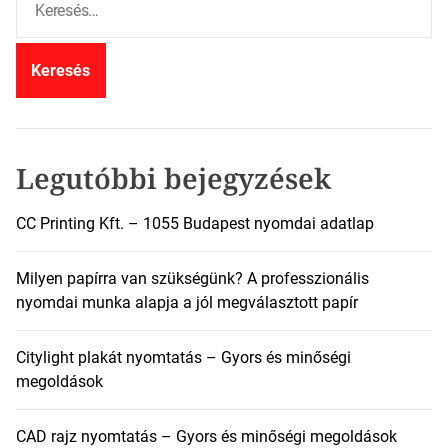
e
r
e
s
é
s
:
Legutóbbi bejegyzések
CC Printing Kft. – 1055 Budapest nyomdai adatlap
Milyen papírra van szükségünk? A professzionális
nyomdai munka alapja a jól megválasztott papír
Citylight plakát nyomtatás – Gyors és minőségi
megoldások
CAD rajz nyomtatás – Gyors és minőségi megoldások