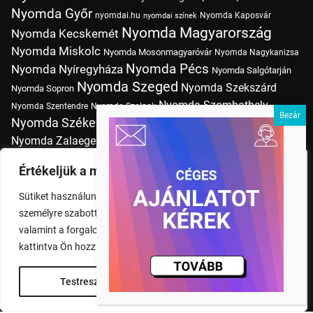
Nyomda Győr
nyomdai.hu
Nyomda Kaposvár
nyomdai színek
Nyomda Magyarország
Nyomda Kecskemét
Nyomda Miskolc
Nyomda Mosonmagyaróvár
Nyomda Nagykanizsa
Nyomda Pécs
Nyomda Nyíregyháza
Nyomda Salgótarján
Nyomda Szeged
Nyomda Szekszárd
Nyomda Sopron
Nyomda Szombathely
Nyomda Szentendre
Nyomda Szolnok
Nyomda Székesfehérvár
Nyomda Tatabánya
Nyomda Vác
Nyomda Zalaegerszeg
nyomtatás
Nyomda Érd
Nyomtatás Budapesten
Papírméretek
Értékeljük a magánéletét
Szitanyomda Budapesten
Pólónyomtatás Budapesten
Sütiket használunk a böngészési élmény fokozására,
Tudásbázis
személyre szabott hirdetések vagy tartalmak megjelenítésére,
valamint a forgalom elemzésére. A "Mindent elfogad" gombra
kattintva Ön hozzájárul a cookie-k használatához.
Testreszabás
Rendben