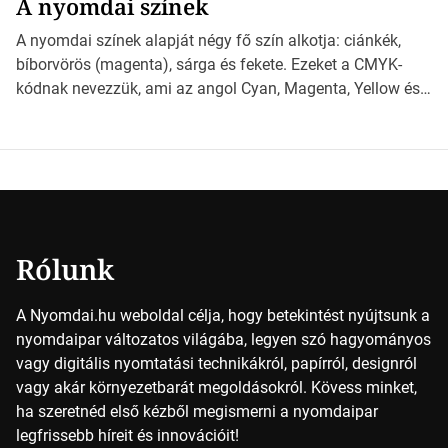
A nyomdai színek
*Hirdetés Ebben a cikkben a papírméretek izgalmas
világába kalauzolunk el téged, hogy jobban megértsd,
A nyomdai színek alapját négy fő szín alkotja: ciánkék,
milyen szempontok alapján érdemes választanod a
bíborvörös (magenta), sárga és fekete. Ezeket a CMYK-
jövőben. Bevezetés a papírméretek világába A […]
kódnak nevezzük, ami az angol Cyan, Magenta, Yellow és
Key (fekete) szavak rövidítése. Ez a négy szín
keveredésével hozható létre szinte bármilyen más szín. De
vajon hogy is működik ez pontosan? *Hirdetés A nyomdai
színek részletei Amikor egy képet nyomtatnak, mindegyik
alapszínt külön-külön […]
Rólunk
A Nyomdai.hu weboldal célja, hogy betekintést nyújtsunk a
nyomdaipar változatos világába, legyen szó hagyományos
vagy digitális nyomtatási technikákról, papírról, designról
vagy akár környezetbarát megoldásokról. Kövess minket,
ha szeretnéd első kézből megismerni a nyomdaipar
legfrissebb híreit és innovációit!