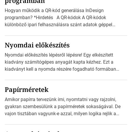
programban
vonatkozik. Boríték méretének táblázata C0-tól […]
Hogyan működik a QR-kód generálása InDesign
programban? *Hirdetés A QR-kódok A QR-kódok
különböző ipari felhasználásra szánt adatok géppel
olvasható nyomtatott megfelelői. Ez mára általánossá vált
a fogyasztóknak szánt hirdetésekben. A felhasználó
Nyomdai előkészítés
okostelefonjára telepíthet egy QR-kód-leolvasó
alkalmazást, ami leolvasni és dekódolni képes az URL-
Nyomdai előkészítés lépésről lépésre! Egy elkészített
információt és átirányítja a telefon böngészőjét a cég
kiadvány számítógépes anyagát kapta kézhez. Ezt a
weblapjára. A QR-kód beolvasása után a felhasználó
kiadványt kell a nyomda részére fogadható formában
szöveges üzenetet […]
eljuttatnia Nyomdai kivitelezésre előkészítenie. Amit
kézhez kapott az egy InDesign file, sok kép file,
Papírméretek
Illustratorban készült vektorgrafika. *Hirdetés Minden
esetben konzultáljunk a nyomdával, mielőtt elkezdjük a
Amikor papírra tervezünk írni, nyomtatni vagy rajzolni,
nyomdai előkészítést!Nehogy az elkészült munka után
gyakran szembesülünk a papírméretek sokaságával. De
derüljön ki, hogy valamit másképp kellett volna csinálni! […]
vajon tisztában vagyunk-e azzal, milyen logika rejlik a
különböző méretű lapok mögött, és hogy miként
választhatjuk ki a legmegfelelőbbet projektjeinkhez?