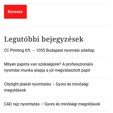
r
e
s
é
s
:
Legutóbbi bejegyzések
CC Printing Kft. – 1055 Budapest nyomdai adatlap
Milyen papírra van szükségünk? A professzionális
nyomdai munka alapja a jól megválasztott papír
Citylight plakát nyomtatás – Gyors és minőségi
megoldások
CAD rajz nyomtatás – Gyors és minőségi megoldások