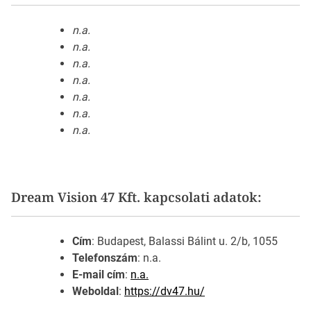
n.a.
n.a.
n.a.
n.a.
n.a.
n.a.
n.a.
Dream Vision 47 Kft. kapcsolati adatok:
Cím
: Budapest, Balassi Bálint u. 2/b, 1055
Telefonszám
: n.a.
E-mail cím
:
n.a.
Weboldal
:
https://dv47.hu/