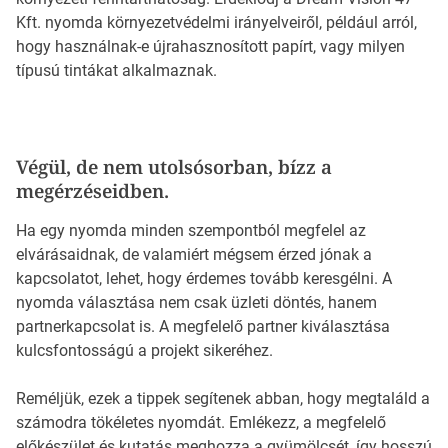
Kft. nyomda környezetvédelmi irányelveiről, például arról,
hogy használnak-e újrahasznosított papírt, vagy milyen
típusú tintákat alkalmaznak.
Végül, de nem utolsósorban, bízz a
megérzéseidben.
Ha egy nyomda minden szempontból megfelel az
elvárásaidnak, de valamiért mégsem érzed jónak a
kapcsolatot, lehet, hogy érdemes tovább keresgélni. A
nyomda választása nem csak üzleti döntés, hanem
partnerkapcsolat is. A megfelelő partner kiválasztása
kulcsfontosságú a projekt sikeréhez.
Reméljük, ezek a tippek segítenek abban, hogy megtaláld a
számodra tökéletes nyomdát. Emlékezz, a megfelelő
előkészület és kutatás meghozza a gyümölcsét, így hosszú