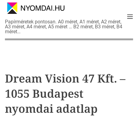
S
k
M
i
N
Papírméretek pontosan. A0 méret, A1 méret, A2 méret,
e
p
A3 méret, A4 méret, A5 méret … B2 méret, B3 méret, B4
y
n
méret…
t
o
u
o
m
c
d
o
a
n
i
t
a
Dream Vision 47 Kft. –
e
d
n
a
1055 Budapest
t
t
l
nyomdai adatlap
a
p
o
k