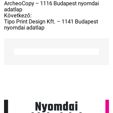
e
ArcheoCopy – 1116 Budapest nyomdai
j
adatlap
e
Következő:
g
Tipo Print Design Kft. – 1141 Budapest
y
nyomdai adatlap
z
é
s
n
a
v
i
g
á
c
i
ó