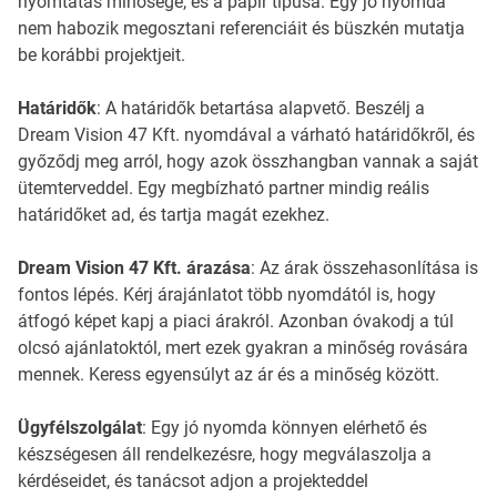
nyomtatás minősége, és a papír típusa. Egy jó nyomda
nem habozik megosztani referenciáit és büszkén mutatja
be korábbi projektjeit.
Határidők
: A határidők betartása alapvető. Beszélj a
Dream Vision 47 Kft. nyomdával a várható határidőkről, és
győződj meg arról, hogy azok összhangban vannak a saját
ütemterveddel. Egy megbízható partner mindig reális
határidőket ad, és tartja magát ezekhez.
Dream Vision 47 Kft. árazása
: Az árak összehasonlítása is
fontos lépés. Kérj árajánlatot több nyomdától is, hogy
átfogó képet kapj a piaci árakról. Azonban óvakodj a túl
olcsó ajánlatoktól, mert ezek gyakran a minőség rovására
mennek. Keress egyensúlyt az ár és a minőség között.
Ügyfélszolgálat
: Egy jó nyomda könnyen elérhető és
készségesen áll rendelkezésre, hogy megválaszolja a
kérdéseidet, és tanácsot adjon a projekteddel