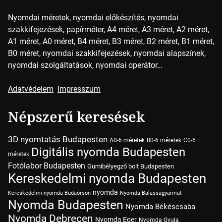
Nyomdai méretek, nyomdai előkészítés, nyomdai
szakkifejezések, papírméter, A4 méret, A3 méret, A2 méret,
A1 méret, A0 méret, B4 méret, B3 méret, B2 méret, B1 méret,
B0 méret, nyomdai szakkifejezések, nyomdai alapszínek,
nyomdai szolgáltatások, nyomdai operátor…
Adatvédelem
Impresszum
Népszerű keresések
3D nyomtatás Budapesten
A0-6 méretek
B0-6 méretek
C0-6
Digitális nyomda Budapesten
méretek
Fotólabor Budapesten
Gumibélyegző bolt Budapesten
Kereskedelmi nyomda Budapesten
nyomda
Kereskedelmi nyomda Budaörsön
Nyomda Balassagyarmat
Nyomda Budapesten
Nyomda Békéscsaba
Nyomda Debrecen
Nyomda Eger
Nyomda Gyula