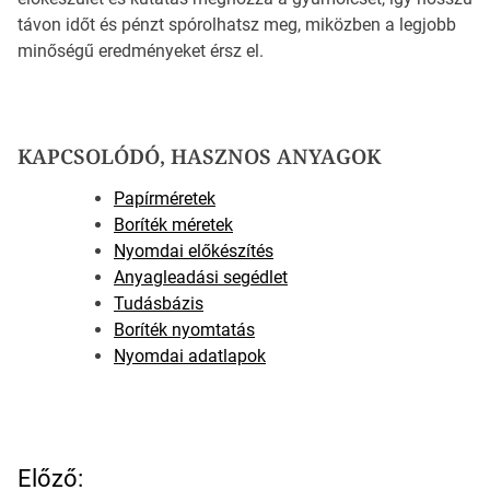
távon időt és pénzt spórolhatsz meg, miközben a legjobb
minőségű eredményeket érsz el.
KAPCSOLÓDÓ, HASZNOS ANYAGOK
Papírméretek
Boríték méretek
Nyomdai előkészítés
Anyagleadási segédlet
Tudásbázis
Boríték nyomtatás
Nyomdai adatlapok
B
Előző: