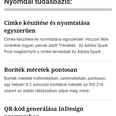
Nyomdai tudásbázis:
Címke készítése és nyomtatása
egyszerűen
Címke készítése és nyomtatása egyszerűen: Hozzon létre
címkéket ingyen, percek alatt! *Hirdetés Az Adobe Spark
Post megkönnyíti a címke tervezését Az Adobe Spark
Inspirációs galériája rengeteg professzionálisan
megtervezett sablont tartalmaz, amelyek segítségével
Boríték méretek pontosan
igazán foroghatnak a kreatív fogaskerekek, miközben
zajlik a saját címke készítése. Hogyan készítsünk címkét?
Boríték méretek milliméterben, centiméterben, pontosan,
Válasszon méretet és alakot: Válassza ki a kívánt címke
egy helyen! A C sorozatú borítékok méretét, az ISO 216
méretét. Akár néhány […]
szerint az alábbi táblázatban adjuk meg, mind
milliméterben, mind centiméterben. *Hirdetés C sorozatú
boríték méretek Az alábbi ábra az egyes borítékok méretét
QR-kód generálása InDesign
mutatja az A4-es papírlaphoz viszonyítva. Az amerikai és
észak-amerikai boríték méretére az ISO 216 nem