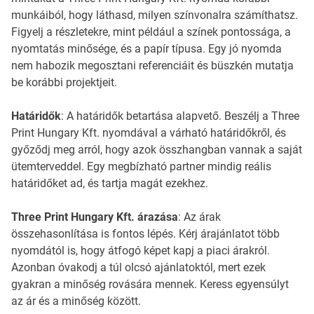
munkáiból, hogy láthasd, milyen színvonalra számíthatsz.
Figyelj a részletekre, mint például a színek pontossága, a
nyomtatás minősége, és a papír típusa. Egy jó nyomda
nem habozik megosztani referenciáit és büszkén mutatja
be korábbi projektjeit.
Határidők
: A határidők betartása alapvető. Beszélj a Three
Print Hungary Kft. nyomdával a várható határidőkről, és
győződj meg arról, hogy azok összhangban vannak a saját
ütemterveddel. Egy megbízható partner mindig reális
határidőket ad, és tartja magát ezekhez.
Three Print Hungary Kft. árazása
: Az árak
összehasonlítása is fontos lépés. Kérj árajánlatot több
nyomdától is, hogy átfogó képet kapj a piaci árakról.
Azonban óvakodj a túl olcsó ajánlatoktól, mert ezek
gyakran a minőség rovására mennek. Keress egyensúlyt
az ár és a minőség között.