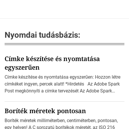
Nyomdai tudásbázis:
Címke készítése és nyomtatása
egyszerűen
Címke készítése és nyomtatása egyszerűen: Hozzon létre
címkéket ingyen, percek alatt! *Hirdetés Az Adobe Spark
Post megkönnyíti a címke tervezését Az Adobe Spark
Inspirációs galériája rengeteg professzionálisan
megtervezett sablont tartalmaz, amelyek segítségével
Boríték méretek pontosan
igazán foroghatnak a kreatív fogaskerekek, miközben
zajlik a saját címke készítése. Hogyan készítsünk címkét?
Boríték méretek milliméterben, centiméterben, pontosan,
Válasszon méretet és alakot: Válassza ki a kívánt címke
egy helyen! A C sorozatú borítékok méretét, az ISO 216