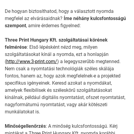
De hogyan biztosíthatod, hogy a választott nyomda
megfelel az elvárásaidnak?
Íme néhány kulcsfontosságú
szempont
, amire érdemes figyelned:
Three Print Hungary Kft. szolgáltatásai körének
felmérése
: Első lépésként nézd meg, milyen
szolgáltatásokat kínál a nyomda, ezt a honlapján
(
http://www.3-print.com/
) a legegyszerűbb megtenned.
Nem csak a nyomtatási technológiák széles skálája
fontos, hanem az, hogy azok megfelelnek-e a projekted
specifikus igényeinek. Keresd azokat a nyomdákat,
amelyek flexibilisek és széleskörű szolgáltatásokat
kínálnak, például digitális nyomtatást, ofszet nyomtatást,
nagyformátumú nyomtatást, vagy akár kötészeti
munkálatokat is.
Minőségellenőrzés
: A minőség kulcsfontosságú. Kérj
mintákat a Three Print Hungary Kft. nyomda korábbi