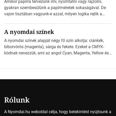
Amikor papírra tervezünk írni, nyomtatni vagy rajzolni,
nyomdai előkészítést!Nehogy az elkészült munka után
gyakran szembesülünk a papírméretek sokaságával. De
derüljön ki, hogy valamit másképp kellett volna csinálni! […]
vajon tisztában vagyunk-e azzal, milyen logika rejlik a
különböző méretű lapok mögött, és hogy miként
választhatjuk ki a legmegfelelőbbet projektjeinkhez?
A nyomdai színek
*Hirdetés Ebben a cikkben a papírméretek izgalmas
világába kalauzolunk el téged, hogy jobban megértsd,
A nyomdai színek alapját négy fő szín alkotja: ciánkék,
milyen szempontok alapján érdemes választanod a
bíborvörös (magenta), sárga és fekete. Ezeket a CMYK-
jövőben. Bevezetés a papírméretek világába A […]
kódnak nevezzük, ami az angol Cyan, Magenta, Yellow és
Key (fekete) szavak rövidítése. Ez a négy szín
keveredésével hozható létre szinte bármilyen más szín. De
vajon hogy is működik ez pontosan? *Hirdetés A nyomdai
színek részletei Amikor egy képet nyomtatnak, mindegyik
alapszínt külön-külön […]
Rólunk
A Nyomdai.hu weboldal célja, hogy betekintést nyújtsunk a