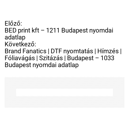
B
Előző:
e
BED print kft – 1211 Budapest nyomdai
j
adatlap
e
Következő:
g
Brand Fanatics | DTF nyomtatás | Hímzés |
y
Fóliavágás | Szitázás | Budapest – 1033
z
Budapest nyomdai adatlap
é
s
n
a
v
i
g
á
c