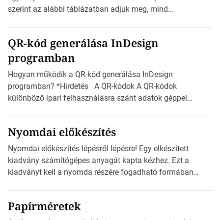
méretét. Akár néhány […]
szerint az alábbi táblázatban adjuk meg, mind
milliméterben, mind centiméterben. *Hirdetés C sorozatú
boríték méretek Az alábbi ábra az egyes borítékok méretét
QR-kód generálása InDesign
mutatja az A4-es papírlaphoz viszonyítva. Az amerikai és
programban
észak-amerikai boríték méretére az ISO 216 nem
vonatkozik. Boríték méretének táblázata C0-tól […]
Hogyan működik a QR-kód generálása InDesign
programban? *Hirdetés A QR-kódok A QR-kódok
különböző ipari felhasználásra szánt adatok géppel
olvasható nyomtatott megfelelői. Ez mára általánossá vált
a fogyasztóknak szánt hirdetésekben. A felhasználó
Nyomdai előkészítés
okostelefonjára telepíthet egy QR-kód-leolvasó
alkalmazást, ami leolvasni és dekódolni képes az URL-
Nyomdai előkészítés lépésről lépésre! Egy elkészített
információt és átirányítja a telefon böngészőjét a cég
kiadvány számítógépes anyagát kapta kézhez. Ezt a
weblapjára. A QR-kód beolvasása után a felhasználó
kiadványt kell a nyomda részére fogadható formában
szöveges üzenetet […]
eljuttatnia Nyomdai kivitelezésre előkészítenie. Amit
kézhez kapott az egy InDesign file, sok kép file,
Papírméretek
Illustratorban készült vektorgrafika. *Hirdetés Minden
esetben konzultáljunk a nyomdával, mielőtt elkezdjük a