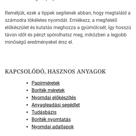
Reméljük, ezek a tippek segítenek abban, hogy megtaláld a
számodra tökéletes nyomdát. Emlékezz, a megfelelő
előkészület és kutatás meghozza a gyümölcsét, így hosszú
távon időt és pénzt spórolhatsz meg, miközben a legjobb
minőségű eredményeket érsz el.
KAPCSOLÓDÓ, HASZNOS ANYAGOK
Papírméretek
Boríték méretek
Nyomdai előkészítés
Anyagleadási segédlet
Tudásbázis
Boríték nyomtatás
Nyomdai adatlapok