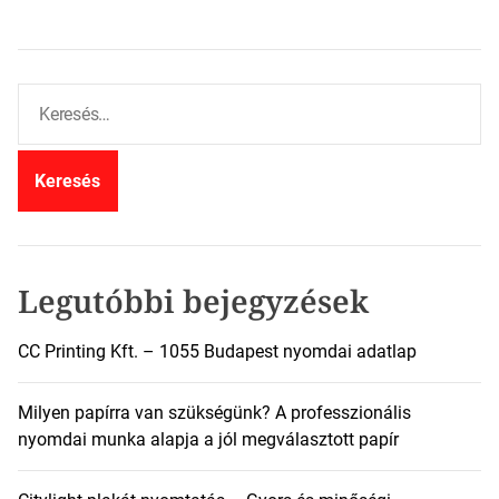
K
e
r
e
s
é
s
:
Legutóbbi bejegyzések
CC Printing Kft. – 1055 Budapest nyomdai adatlap
Milyen papírra van szükségünk? A professzionális
nyomdai munka alapja a jól megválasztott papír