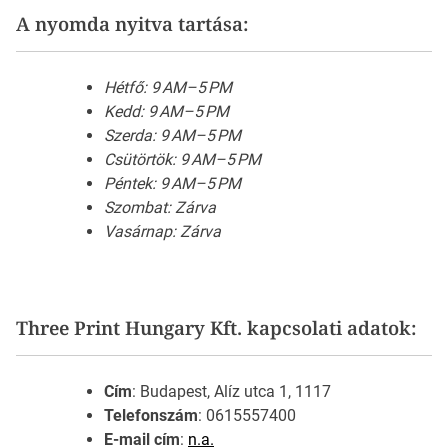
A nyomda nyitva tartása:
Hétfő: 9 AM–5 PM
Kedd: 9 AM–5 PM
Szerda: 9 AM–5 PM
Csütörtök: 9 AM–5 PM
Péntek: 9 AM–5 PM
Szombat: Zárva
Vasárnap: Zárva
Three Print Hungary Kft. kapcsolati adatok:
Cím
: Budapest, Alíz utca 1, 1117
Telefonszám
: 0615557400
E-mail cím
:
n.a.