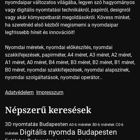
nyomdaipar változatos világába, legyen szó hagyományos
vagy digitális nyomtatási technikákról, papírról, designról
vagy akár környezetbarát megoldásokról. Kövess minket,
ha szeretnéd első kézből megismerni a nyomdaipar
legfrissebb híreit és innovációit!
Nyomdai méretek, nyomdai előkészítés, nyomdai
szakkifejezések, papírméter, A4 méret, A3 méret, A2 méret,
A1 méret, A0 méret, B4 méret, B3 méret, B2 méret, B1 méret,
B0 méret, nyomdai szakkifejezések, nyomdai alapszínek,
nyomdai szolgáltatások, nyomdai operátor…
Adatvédelem
Impresszum
Népszerű keresések
3D nyomtatás Budapesten
A0-6 méretek
B0-6 méretek
C0-6
Digitális nyomda Budapesten
méretek