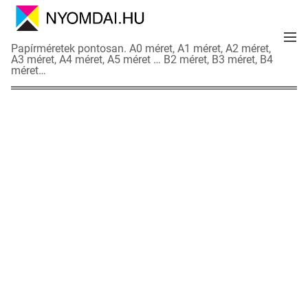
S
k
M
i
N
Papírméretek pontosan. A0 méret, A1 méret, A2 méret,
e
p
A3 méret, A4 méret, A5 méret … B2 méret, B3 méret, B4
y
n
méret…
t
o
u
o
m
c
d
o
a
n
i
t
a
e
d
n
a
t
t
l
a
p
o
k