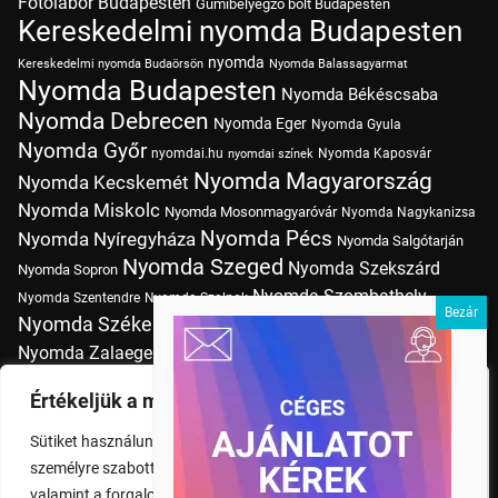
Fotólabor Budapesten
Gumibélyegző bolt Budapesten
Kereskedelmi nyomda Budapesten
nyomda
Kereskedelmi nyomda Budaörsön
Nyomda Balassagyarmat
Nyomda Budapesten
Nyomda Békéscsaba
Nyomda Debrecen
Nyomda Eger
Nyomda Gyula
Nyomda Győr
nyomdai.hu
Nyomda Kaposvár
nyomdai színek
Nyomda Magyarország
Nyomda Kecskemét
Nyomda Miskolc
Nyomda Mosonmagyaróvár
Nyomda Nagykanizsa
Nyomda Pécs
Nyomda Nyíregyháza
Nyomda Salgótarján
Nyomda Szeged
Nyomda Szekszárd
Nyomda Sopron
Nyomda Szombathely
Nyomda Szentendre
Nyomda Szolnok
Nyomda Székesfehérvár
Nyomda Tatabánya
Nyomda Vác
Nyomda Zalaegerszeg
nyomtatás
Nyomda Érd
Nyomtatás Budapesten
Papírméretek
Értékeljük a magánéletét
Szitanyomda Budapesten
Pólónyomtatás Budapesten
Sütiket használunk a böngészési élmény fokozására,
Tudásbázis
személyre szabott hirdetések vagy tartalmak megjelenítésére,
valamint a forgalom elemzésére. A "Mindent elfogad" gombra