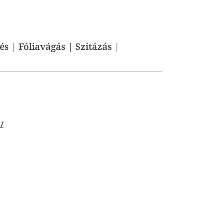
 | Fóliavágás | Szitázás |
u/