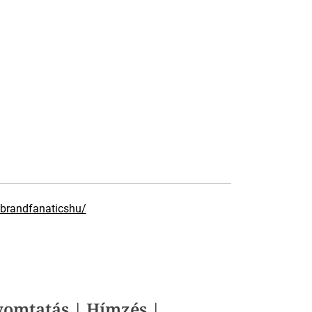
brandfanaticshu/
yomtatás | Hímzés |