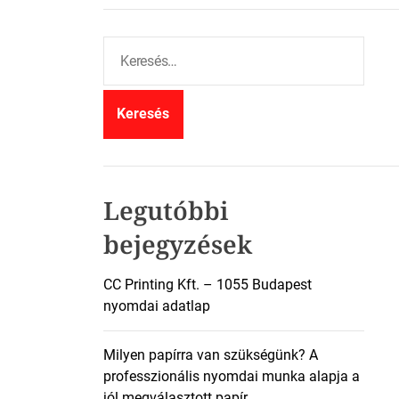
K
e
r
e
s
é
s
:
Legutóbbi
bejegyzések
CC Printing Kft. – 1055 Budapest
nyomdai adatlap
Milyen papírra van szükségünk? A
professzionális nyomdai munka alapja a
jól megválasztott papír