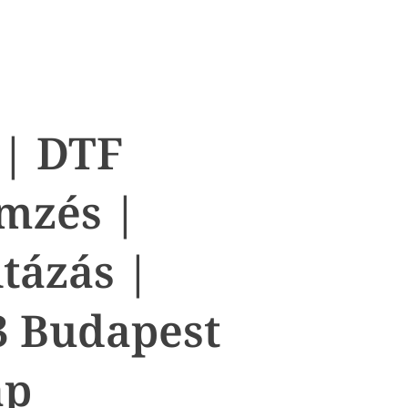
 | DTF
mzés |
itázás |
3 Budapest
ap