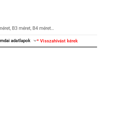
méret, B3 méret, B4 méret…
mdai adatlapok
* Visszahívást kérek