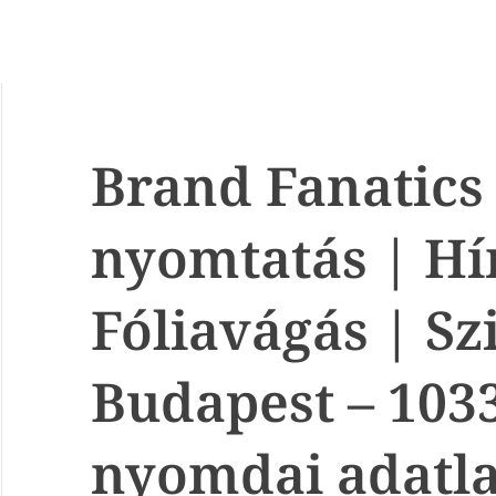
Brand Fanatics
nyomtatás | Hí
Fóliavágás | Sz
Budapest – 103
nyomdai adatl