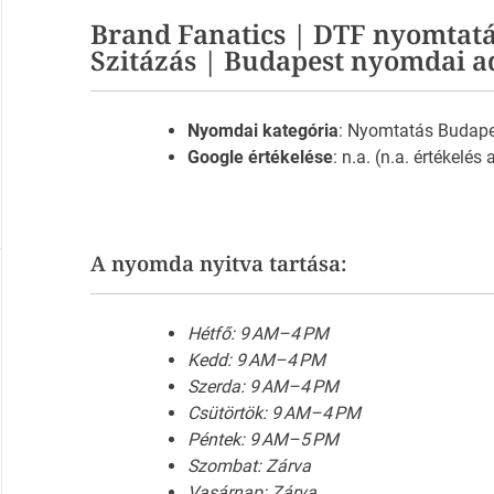
Brand Fanatics | DTF nyomtatá
Szitázás | Budapest nyomdai a
Nyomdai kategória
: Nyomtatás Budap
Google értékelése
: n.a. (n.a. értékelés
A nyomda nyitva tartása:
Hétfő: 9 AM–4 PM
Kedd: 9 AM–4 PM
Szerda: 9 AM–4 PM
Csütörtök: 9 AM–4 PM
Péntek: 9 AM–5 PM
Szombat: Zárva
Vasárnap: Zárva