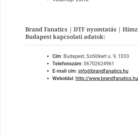
Brand Fanatics | DTF nyomtatás | Hímzés
Budapest kapcsolati adatok:
Cím
: Budapest, Szőlőkert u. 9, 1033
Telefonszám
: 06702624961
E-mail cím
:
info@brandfanatics.hu
Weboldal
:
http://www.brandfanatics.h