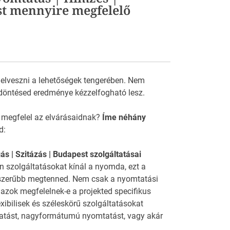
st mennyire megfelelő
 elveszni a lehetőségek tengerében. Nem
döntésed eredménye kézzelfogható lesz.
 megfelel az elvárásaidnak?
Íme néhány
d:
ás | Szitázás | Budapest szolgáltatásai
n szolgáltatásokat kínál a nyomda, ezt a
yszerűbb megtenned. Nem csak a nyomtatási
azok megfelelnek-e a projekted specifikus
ibilisek és széleskörű szolgáltatásokat
mtatást, nagyformátumú nyomtatást, vagy akár