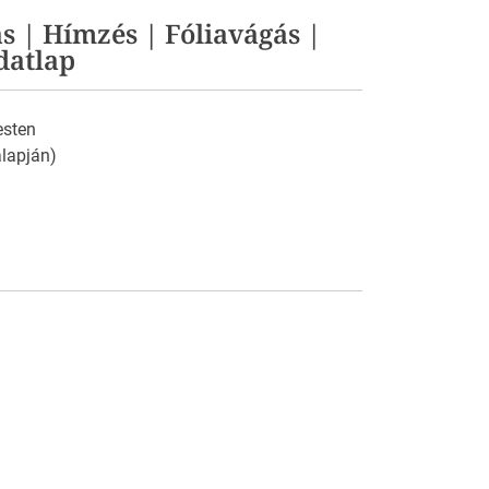
s | Hímzés | Fóliavágás |
datlap
esten
 alapján)