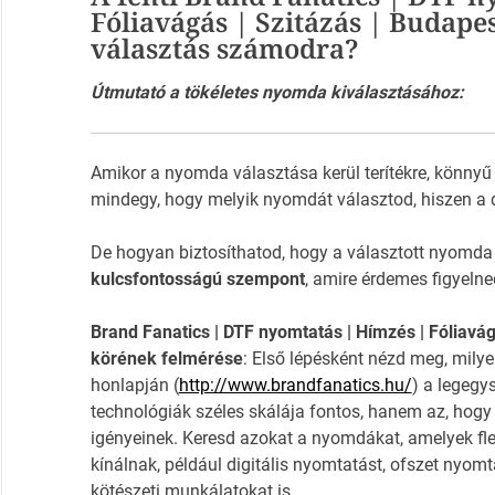
Fóliavágás | Szitázás | Budape
választás számodra?
Útmutató a tökéletes nyomda kiválasztásához:
Amikor a nyomda választása kerül terítékre, könnyű
mindegy, hogy melyik nyomdát választod, hiszen a 
De hogyan biztosíthatod, hogy a választott nyomda
kulcsfontosságú szempont
, amire érdemes figyelne
Brand Fanatics | DTF nyomtatás | Hímzés | Fóliavág
körének felmérése
: Első lépésként nézd meg, milye
honlapján (
http://www.brandfanatics.hu/
) a legeg
technológiák széles skálája fontos, hanem az, hogy 
igényeinek. Keresd azokat a nyomdákat, amelyek flex
kínálnak, például digitális nyomtatást, ofszet nyo
kötészeti munkálatokat is.