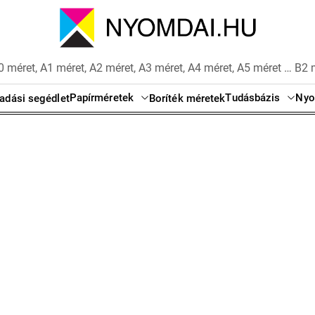
 méret, A1 méret, A2 méret, A3 méret, A4 méret, A5 méret … B2 
Papírméretek
Tudásbázis
Nyo
adási segédlet
Boríték méretek