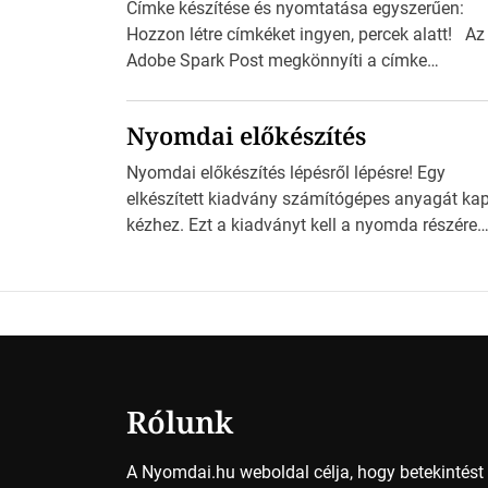
Címke készítése és nyomtatása egyszerűen:
Hozzon létre címkéket ingyen, percek alatt! Az
Adobe Spark Post megkönnyíti a címke
tervezését Az Adobe Spark Inspirációs galériáj
rengeteg professzionálisan megtervezett sablo
Nyomdai előkészítés
tartalmaz, amelyek segítségével igazán
foroghatnak a kreatív fogaskerekek, miközben
Nyomdai előkészítés lépésről lépésre! Egy
zajlik a saját címke készítése. Hogyan
elkészített kiadvány számítógépes anyagát ka
készítsünk címkét? Válasszon méretet és alako
kézhez. Ezt a kiadványt kell a nyomda részére
Válassza ki a kívánt címke méretét. Akár néhá
fogadható formában eljuttatnia Nyomdai
személyes […]
kivitelezésre előkészítenie. Amit kézhez kapott 
egy InDesign file, sok kép file, Illustratorban
készült vektorgrafika. Minden esetben
konzultáljunk a nyomdával, mielőtt elkezdjük a
nyomdai előkészítést!Nehogy az elkészült mun
után derüljön ki, hogy valamit másképp kellett
Rólunk
volna csinálni! […]
A Nyomdai.hu weboldal célja, hogy betekintés