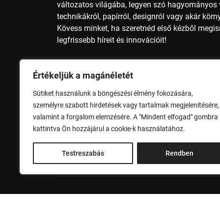
változatos világába, legyen szó hagyományos v
technikákról, papírról, designról vagy akár kör
Kövess minket, ha szeretnéd első kézből megi
legfrissebb híreit és innovációit!
Nyomdai méretek, nyomdai előkészítés, nyomda
Értékeljük a magánéletét
papírméter, A4 méret, A3 méret, A2 méret, A1 mé
méret, B2 méret, B1 méret, B0 méret, nyomdai 
Sütiket használunk a böngészési élmény fokozására,
alapszínek, nyomdai szolgáltatások, nyomdai 
személyre szabott hirdetések vagy tartalmak megjelenítésére,
valamint a forgalom elemzésére. A "Mindent elfogad" gombra
Adatvédelem
Impresszum
kattintva Ön hozzájárul a cookie-k használatához.
Testreszabás
Rendben