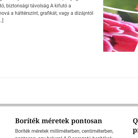
ó, biztonsági távolság A kifutó a
vá a háttérszínt, grafikát, vagy a dizájntól
…]
Boríték méretek pontosan
Q
p
Boríték méretek milliméterben, centiméterben,