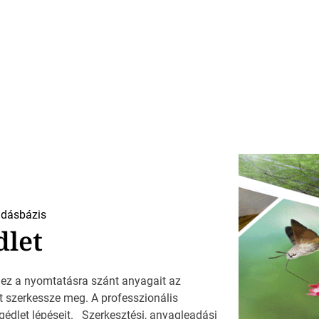
dásbázis
dlet
hez a nyomtatásra szánt anyagait az
t szerkessze meg. A professzionális
édlet lépéseit. Szerkesztési, anyagleadási