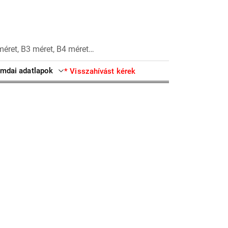
méret, B3 méret, B4 méret…
mdai adatlapok
* Visszahívást kérek