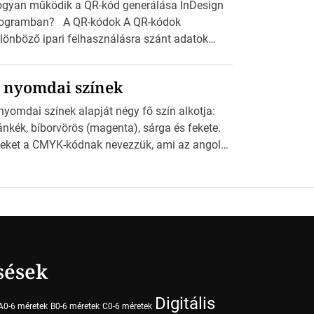
gyan működik a QR-kód generálása InDesign
ogramban? A QR-kódok A QR-kódok
lönböző ipari felhasználásra szánt adatok
ppel olvasható nyomtatott megfelelői. Ez mára
talánossá vált a fogyasztóknak szánt
 nyomdai színek
rdetésekben. A felhasználó okostelefonjára
lepíthet egy QR-kód-leolvasó alkalmazást, ami
nyomdai színek alapját négy fő szín alkotja:
olvasni és dekódolni képes az URL-információt
ánkék, bíborvörös (magenta), sárga és fekete.
 átirányítja a telefon böngészőjét a cég
eket a CMYK-kódnak nevezzük, ami az angol
blapjára. A QR-kód beolvasása után a
an, Magenta, Yellow és Key (fekete) szavak
lhasználó szöveges üzenetet kaphat, […]
vidítése. Ez a négy szín keveredésével hozható
tre szinte bármilyen más szín. De vajon hogy is
ködik ez pontosan? A nyomdai színek
szletei Amikor egy képet nyomtatnak,
ndegyik alapszínt külön-külön viszik […]
sések
Digitális
A0-6 méretek
B0-6 méretek
C0-6 méretek