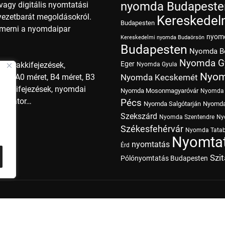
nyomda Budapeste
agy digitális nyomtatási
nyezetbarát megoldásokról.
Kereskedel
Budapesten
smerni a nyomdaipar
nyom
Kereskedelmi nyomda Budaörsön
Budapesten
Nyomda B
Nyomda G
Eger
i szakkifejezések,
Nyomda Gyula
Nyom
ret, A0 méret, B4 méret, B3
Nyomda Kecskemét
szakkifejezések, nyomdai
Nyomda Mosonmagyaróvár
Nyomda 
operátor…
Pécs
Nyomda Salgótarján
Nyomda
Szekszárd
Nyomda Szentendre
Ny
Székesfehérvár
Nyomda Tata
Nyomtat
nyomtatás
Érd
Szi
Pólónyomtatás Budapesten