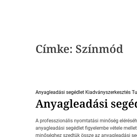
k
Címke:
Színmód
Anyagleadási segédlet
Kiadványszerkesztés
Tu
Anyagleadási segé
A professzionális nyomtatási minőség elérésé
anyagleadási segédlet figyelembe vétele mellet
minőséghez szedtük össze az anyagleadási seg