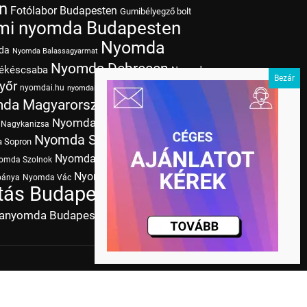
n
Fotólabor Budapesten
Gumibélyegző bolt
mi nyomda Budapesten
Nyomda
da
Nyomda Balassagyarmat
Nyomda Debrecen
ékéscsaba
Nyomda
yőr
nyomdai.hu
Nyomda Kaposvár
nyomdai színek
da Magyarország
Nyomda Miskolc
Nyomda
Nyomda Nyíregyháza
Nagykanizsa
Nyomda Szeged
Nyomda
 Sopron
Nyomda
Nyomda Szombathely
omda Szolnok
Nyomda Zalaegerszeg
bánya
Nyomda Vác
Nyomda
ás Budapesten
Papírméretek
tanyomda Budapesten
Tudásbázis