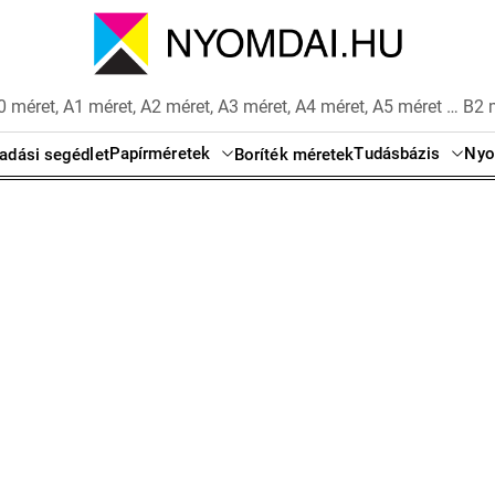
 méret, A1 méret, A2 méret, A3 méret, A4 méret, A5 méret … B2 
Papírméretek
Tudásbázis
Nyo
adási segédlet
Boríték méretek