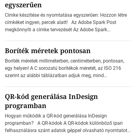
egyszerűen
Címke készítése és nyomtatása egyszerűen: Hozzon létre
címkéket ingyen, percek alatt! Az Adobe Spark Post
megkönnyíti a címke tervezését Az Adobe Spark
Inspirációs galériája rengeteg professzionálisan
megtervezett sablont tartalmaz, amelyek segítségével
Boríték méretek pontosan
igazán foroghatnak a kreatív fogaskerekek, miközben
zajlik a saját címke készítése. Hogyan készítsünk címkét?
Boríték méretek milliméterben, centiméterben, pontosan,
Válasszon méretet és alakot: Válassza ki a kívánt címke
egy helyen! A C sorozatú borítékok méretét, az ISO 216
méretét. Akár néhány személyes […]
szerint az alábbi táblázatban adjuk meg, mind
milliméterben, mind centiméterben. C sorozatú boríték
méretek Az alábbi ábra az egyes borítékok méretét mutatja
QR-kód generálása InDesign
az A4-es papírlaphoz viszonyítva. Az amerikai és észak-
programban
amerikai boríték méretére az ISO 216 nem vonatkozik.
Boríték méretének táblázata C0-tól C10-ig […]
Hogyan működik a QR-kód generálása InDesign
programban? A QR-kódok A QR-kódok különböző ipari
felhasználásra szánt adatok géppel olvasható nyomtatott