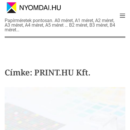
S
k
M
i
N
Papírméretek pontosan. A0 méret, A1 méret, A2 méret,
e
p
A3 méret, A4 méret, A5 méret … B2 méret, B3 méret, B4
y
n
méret…
t
o
u
o
m
c
d
o
a
n
i
t
a
Címke:
PRINT.HU Kft.
e
d
n
a
t
t
l
a
p
o
k