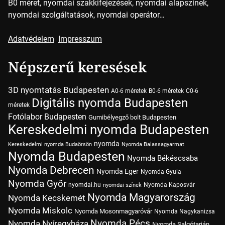
B0 méret, nyomdai szakkifejezések, nyomdai alapszínek,
nyomdai szolgáltatások, nyomdai operátor…
Adatvédelem
Impresszum
Népszerű keresések
3D nyomtatás Budapesten
A0-6 méretek
B0-6 méretek
C0-6
Digitális nyomda Budapesten
méretek
Fotólabor Budapesten
Gumibélyegző bolt Budapesten
Kereskedelmi nyomda Budapesten
nyomda
Kereskedelmi nyomda Budaörsön
Nyomda Balassagyarmat
Nyomda Budapesten
Nyomda Békéscsaba
Nyomda Debrecen
Nyomda Eger
Nyomda Gyula
Nyomda Győr
nyomdai.hu
Nyomda Kaposvár
nyomdai színek
Nyomda Magyarország
Nyomda Kecskemét
Nyomda Miskolc
Nyomda Mosonmagyaróvár
Nyomda Nagykanizsa
Nyomda Pécs
Nyomda Nyíregyháza
Nyomda Salgótarján