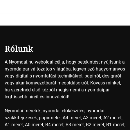
Key (fekete) szavak rövidítése. Ez a négy szín
keveredésével hozható létre szinte bármilyen más szín. De
vajon hogy is működik ez pontosan? A nyomdai színek
részletei Amikor egy képet nyomtatnak, mindegyik
alapszínt külön-külön viszik […]
Rólunk
A Nyomdai.hu weboldal célja, hogy betekintést nyújtsunk a
nyomdaipar változatos világába, legyen szó hagyományos
vagy digitális nyomtatási technikákról, papírról, designról
vagy akár környezetbarát megoldásokról. Kövess minket,
ha szeretnéd első kézből megismerni a nyomdaipar
legfrissebb híreit és innovációit!
Nyomdai méretek, nyomdai előkészítés, nyomdai
szakkifejezések, papírméter, A4 méret, A3 méret, A2 méret,
A1 méret, A0 méret, B4 méret, B3 méret, B2 méret, B1 méret,