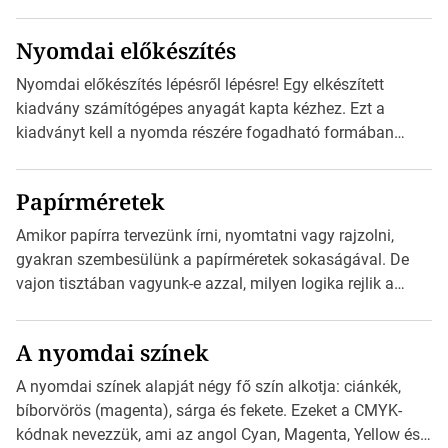
megfelelői. Ez mára általánossá vált a fogyasztóknak
szánt hirdetésekben. A felhasználó okostelefonjára
Nyomdai előkészítés
telepíthet egy QR-kód-leolvasó alkalmazást, ami leolvasni
és dekódolni képes az URL-információt és átirányítja a
Nyomdai előkészítés lépésről lépésre! Egy elkészített
telefon böngészőjét a cég weblapjára. A QR-kód
kiadvány számítógépes anyagát kapta kézhez. Ezt a
beolvasása után a felhasználó szöveges üzenetet kaphat,
kiadványt kell a nyomda részére fogadható formában
[…]
eljuttatnia Nyomdai kivitelezésre előkészítenie. Amit
kézhez kapott az egy InDesign file, sok kép file,
Papírméretek
Illustratorban készült vektorgrafika. Minden esetben
konzultáljunk a nyomdával, mielőtt elkezdjük a nyomdai
Amikor papírra tervezünk írni, nyomtatni vagy rajzolni,
előkészítést!Nehogy az elkészült munka után derüljön ki,
gyakran szembesülünk a papírméretek sokaságával. De
hogy valamit másképp kellett volna csinálni! […]
vajon tisztában vagyunk-e azzal, milyen logika rejlik a
különböző méretű lapok mögött, és hogy miként
választhatjuk ki a legmegfelelőbbet projektjeinkhez? Ebben
A nyomdai színek
a cikkben a papírméretek izgalmas világába kalauzolunk el
téged, hogy jobban megértsd, milyen szempontok alapján
A nyomdai színek alapját négy fő szín alkotja: ciánkék,
érdemes választanod a jövőben. Bevezetés a
bíborvörös (magenta), sárga és fekete. Ezeket a CMYK-
papírméretek világába A papírméretek […]
kódnak nevezzük, ami az angol Cyan, Magenta, Yellow és