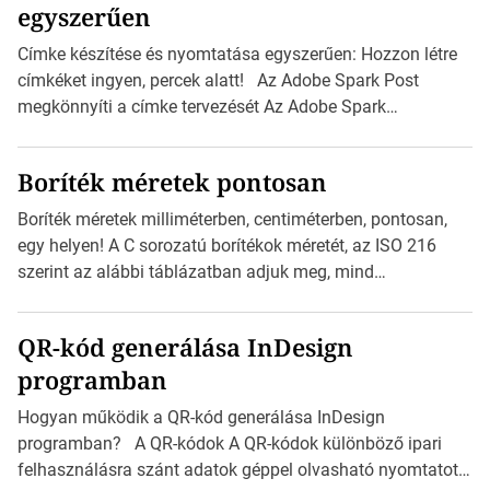
egyszerűen
Címke készítése és nyomtatása egyszerűen: Hozzon létre
címkéket ingyen, percek alatt! Az Adobe Spark Post
megkönnyíti a címke tervezését Az Adobe Spark
Inspirációs galériája rengeteg professzionálisan
megtervezett sablont tartalmaz, amelyek segítségével
Boríték méretek pontosan
igazán foroghatnak a kreatív fogaskerekek, miközben
zajlik a saját címke készítése. Hogyan készítsünk címkét?
Boríték méretek milliméterben, centiméterben, pontosan,
Válasszon méretet és alakot: Válassza ki a kívánt címke
egy helyen! A C sorozatú borítékok méretét, az ISO 216
méretét. Akár néhány személyes […]
szerint az alábbi táblázatban adjuk meg, mind
milliméterben, mind centiméterben. C sorozatú boríték
méretek Az alábbi ábra az egyes borítékok méretét mutatja
QR-kód generálása InDesign
az A4-es papírlaphoz viszonyítva. Az amerikai és észak-
programban
amerikai boríték méretére az ISO 216 nem vonatkozik.
Boríték méretének táblázata C0-tól C10-ig […]
Hogyan működik a QR-kód generálása InDesign
programban? A QR-kódok A QR-kódok különböző ipari
felhasználásra szánt adatok géppel olvasható nyomtatott