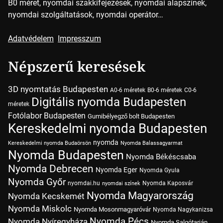
B0 méret, nyomdai szakkifejezések, nyomdai alapszínek,
nyomdai szolgáltatások, nyomdai operátor…
Adatvédelem
Impresszum
Népszerű keresések
3D nyomtatás Budapesten
A0-6 méretek
B0-6 méretek
C0-6
Digitális nyomda Budapesten
méretek
Fotólabor Budapesten
Gumibélyegző bolt Budapesten
Kereskedelmi nyomda Budapesten
nyomda
Kereskedelmi nyomda Budaörsön
Nyomda Balassagyarmat
Nyomda Budapesten
Nyomda Békéscsaba
Nyomda Debrecen
Nyomda Eger
Nyomda Gyula
Nyomda Győr
nyomdai.hu
Nyomda Kaposvár
nyomdai színek
Nyomda Magyarország
Nyomda Kecskemét
Nyomda Miskolc
Nyomda Mosonmagyaróvár
Nyomda Nagykanizsa
Nyomda Pécs
Nyomda Nyíregyháza
Nyomda Salgótarján