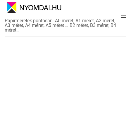
S
k
M
i
N
Papírméretek pontosan. A0 méret, A1 méret, A2 méret,
e
p
A3 méret, A4 méret, A5 méret … B2 méret, B3 méret, B4
y
n
méret…
t
o
u
o
m
c
d
o
a
n
i
t
a
e
d
n
a
t
t
l
a
p
o
k