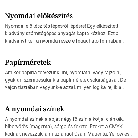
megfelelői. Ez mára általánossá vált a fogyasztóknak
szánt hirdetésekben. A felhasználó okostelefonjára
Nyomdai előkészítés
telepíthet egy QR-kód-leolvasó alkalmazást, ami leolvasni
és dekódolni képes az URL-információt és átirányítja a
Nyomdai előkészítés lépésről lépésre! Egy elkészített
telefon böngészőjét a cég weblapjára. A QR-kód
kiadvány számítógépes anyagát kapta kézhez. Ezt a
beolvasása után a felhasználó szöveges üzenetet kaphat,
kiadványt kell a nyomda részére fogadható formában
[…]
eljuttatnia Nyomdai kivitelezésre előkészítenie. Amit
kézhez kapott az egy InDesign file, sok kép file,
Papírméretek
Illustratorban készült vektorgrafika. Minden esetben
konzultáljunk a nyomdával, mielőtt elkezdjük a nyomdai
Amikor papírra tervezünk írni, nyomtatni vagy rajzolni,
előkészítést!Nehogy az elkészült munka után derüljön ki,
gyakran szembesülünk a papírméretek sokaságával. De
hogy valamit másképp kellett volna csinálni! […]
vajon tisztában vagyunk-e azzal, milyen logika rejlik a
különböző méretű lapok mögött, és hogy miként
választhatjuk ki a legmegfelelőbbet projektjeinkhez? Ebben
A nyomdai színek
a cikkben a papírméretek izgalmas világába kalauzolunk el
téged, hogy jobban megértsd, milyen szempontok alapján
A nyomdai színek alapját négy fő szín alkotja: ciánkék,
érdemes választanod a jövőben. Bevezetés a
bíborvörös (magenta), sárga és fekete. Ezeket a CMYK-
papírméretek világába A papírméretek […]
kódnak nevezzük, ami az angol Cyan, Magenta, Yellow és