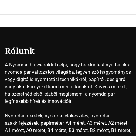
Key (fekete) szavak rövidítése. Ez a négy szín
keveredésével hozható létre szinte bármilyen más szín. De
vajon hogy is működik ez pontosan? A nyomdai színek
részletei Amikor egy képet nyomtatnak, mindegyik
alapszínt külön-külön viszik […]
Rólunk
A Nyomdai.hu weboldal célja, hogy betekintést nyújtsunk a
nyomdaipar változatos világába, legyen szó hagyományos
vagy digitális nyomtatási technikákról, papírról, designról
vagy akár környezetbarát megoldásokról. Kövess minket,
ha szeretnéd első kézből megismerni a nyomdaipar
legfrissebb híreit és innovációit!
Nyomdai méretek, nyomdai előkészítés, nyomdai
szakkifejezések, papírméter, A4 méret, A3 méret, A2 méret,
A1 méret, A0 méret, B4 méret, B3 méret, B2 méret, B1 méret,