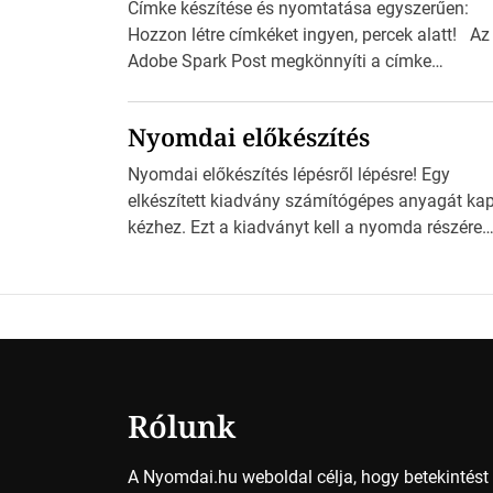
Címke készítése és nyomtatása egyszerűen:
Hozzon létre címkéket ingyen, percek alatt! Az
Adobe Spark Post megkönnyíti a címke
tervezését Az Adobe Spark Inspirációs galériáj
rengeteg professzionálisan megtervezett sablo
Nyomdai előkészítés
tartalmaz, amelyek segítségével igazán
foroghatnak a kreatív fogaskerekek, miközben
Nyomdai előkészítés lépésről lépésre! Egy
zajlik a saját címke készítése. Hogyan
elkészített kiadvány számítógépes anyagát ka
készítsünk címkét? Válasszon méretet és alako
kézhez. Ezt a kiadványt kell a nyomda részére
Válassza ki a kívánt címke méretét. Akár néhá
fogadható formában eljuttatnia Nyomdai
személyes […]
kivitelezésre előkészítenie. Amit kézhez kapott 
egy InDesign file, sok kép file, Illustratorban
készült vektorgrafika. Minden esetben
konzultáljunk a nyomdával, mielőtt elkezdjük a
nyomdai előkészítést!Nehogy az elkészült mun
után derüljön ki, hogy valamit másképp kellett
Rólunk
volna csinálni! […]
A Nyomdai.hu weboldal célja, hogy betekintés