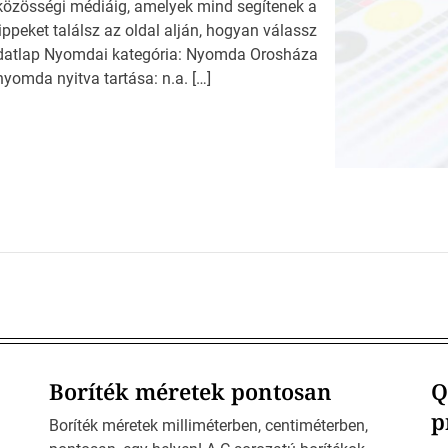
 közösségi médiáig, amelyek mind segítenek a
peket találsz az oldal alján, hogyan válassz
adatlap Nyomdai kategória: Nyomda Orosháza
nyomda nyitva tartása: n.a. […]
Boríték méretek pontosan
Q
p
Boríték méretek milliméterben, centiméterben,