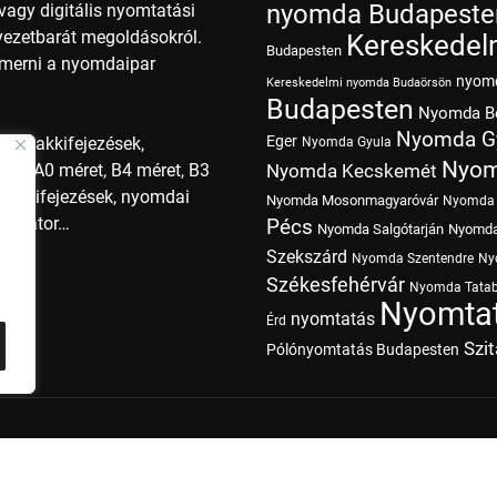
nyomda Budapeste
agy digitális nyomtatási
nyezetbarát megoldásokról.
Kereskedel
Budapesten
smerni a nyomdaipar
nyom
Kereskedelmi nyomda Budaörsön
Budapesten
Nyomda B
Nyomda G
Eger
i szakkifejezések,
Nyomda Gyula
Nyom
ret, A0 méret, B4 méret, B3
Nyomda Kecskemét
szakkifejezések, nyomdai
Nyomda Mosonmagyaróvár
Nyomda 
operátor…
Pécs
Nyomda Salgótarján
Nyomda
Szekszárd
Nyomda Szentendre
Ny
Székesfehérvár
Nyomda Tata
Nyomtat
nyomtatás
Érd
Szi
Pólónyomtatás Budapesten