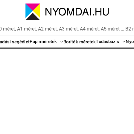
 méret, A1 méret, A2 méret, A3 méret, A4 méret, A5 méret … B2 
Papírméretek
Tudásbázis
Nyo
adási segédlet
Boríték méretek