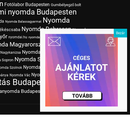
n
Fotólabor Budapesten
Gumibélyegző bolt
mi nyomda Budapesten
Nyomda
da
Nyomda Balassagyarmat
Nyomda Debrecen
ékéscsaba
Nyomda
yőr
nyomdai.hu
Nyomda Kaposvár
nyomdai színek
da Magyarország
Nyomda Miskolc
Nyomda
Nyomda Nyíregyháza
Nagykanizsa
Nyomda Szeged
Nyomda
 Sopron
Nyomda
Nyomda Szombathely
omda Szolnok
Nyomda Zalaegerszeg
bánya
Nyomda Vác
Nyomda
ás Budapesten
Papírméretek
tanyomda Budapesten
Tudásbázis