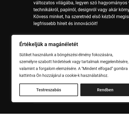
változatos világába, legyen szó hagyományos v
technikákról, papírról, designról vagy akár kör
Kövess minket, ha szeretnéd első kézből megi
legfrissebb híreit és innovációit!
Nyomdai méretek, nyomdai előkészítés, nyomda
Értékeljük a magánéletét
papírméter, A4 méret, A3 méret, A2 méret, A1 mé
méret, B2 méret, B1 méret, B0 méret, nyomdai 
Sütiket használunk a böngészési élmény fokozására,
alapszínek, nyomdai szolgáltatások, nyomdai 
személyre szabott hirdetések vagy tartalmak megjelenítésére,
valamint a forgalom elemzésére. A "Mindent elfogad" gombra
Adatvédelem
Impresszum
kattintva Ön hozzájárul a cookie-k használatához.
Testreszabás
Rendben