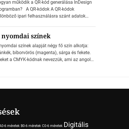
gyan működik a QR-kód generálása InDesign
ogramban? A QR-kódok A QR-kódok
lönböző ipari felhasználásra szánt adatok
ppel olvasható nyomtatott megfelelői. Ez mára
talánossá vált a fogyasztóknak szánt
 nyomdai színek
rdetésekben. A felhasználó okostelefonjára
lepíthet egy QR-kód-leolvasó alkalmazást, ami
nyomdai színek alapját négy fő szín alkotja:
olvasni és dekódolni képes az URL-információt
ánkék, bíborvörös (magenta), sárga és fekete.
 átirányítja a telefon böngészőjét a cég
eket a CMYK-kódnak nevezzük, ami az angol
blapjára. A QR-kód beolvasása után a
an, Magenta, Yellow és Key (fekete) szavak
lhasználó szöveges üzenetet kaphat, […]
vidítése. Ez a négy szín keveredésével hozható
tre szinte bármilyen más szín. De vajon hogy is
ködik ez pontosan? A nyomdai színek
szletei Amikor egy képet nyomtatnak,
ndegyik alapszínt külön-külön viszik […]
sések
Digitális
A0-6 méretek
B0-6 méretek
C0-6 méretek