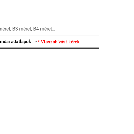
méret, B3 méret, B4 méret…
mdai adatlapok
* Visszahívást kérek