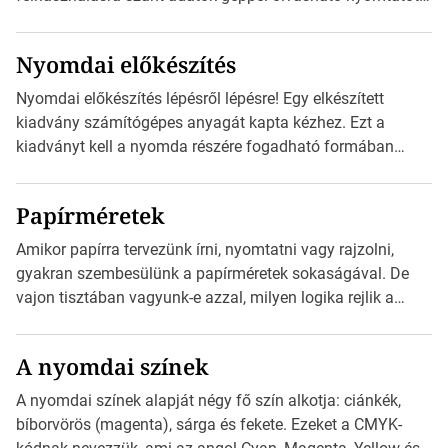
megfelelői. Ez mára általánossá vált a fogyasztóknak
szánt hirdetésekben. A felhasználó okostelefonjára
Nyomdai előkészítés
telepíthet egy QR-kód-leolvasó alkalmazást, ami leolvasni
és dekódolni képes az URL-információt és átirányítja a
Nyomdai előkészítés lépésről lépésre! Egy elkészített
telefon böngészőjét a cég weblapjára. A QR-kód
kiadvány számítógépes anyagát kapta kézhez. Ezt a
beolvasása után a felhasználó szöveges üzenetet kaphat,
kiadványt kell a nyomda részére fogadható formában
[…]
eljuttatnia Nyomdai kivitelezésre előkészítenie. Amit
kézhez kapott az egy InDesign file, sok kép file,
Papírméretek
Illustratorban készült vektorgrafika. Minden esetben
konzultáljunk a nyomdával, mielőtt elkezdjük a nyomdai
Amikor papírra tervezünk írni, nyomtatni vagy rajzolni,
előkészítést!Nehogy az elkészült munka után derüljön ki,
gyakran szembesülünk a papírméretek sokaságával. De
hogy valamit másképp kellett volna csinálni! […]
vajon tisztában vagyunk-e azzal, milyen logika rejlik a
különböző méretű lapok mögött, és hogy miként
választhatjuk ki a legmegfelelőbbet projektjeinkhez? Ebben
A nyomdai színek
a cikkben a papírméretek izgalmas világába kalauzolunk el
téged, hogy jobban megértsd, milyen szempontok alapján
A nyomdai színek alapját négy fő szín alkotja: ciánkék,
érdemes választanod a jövőben. Bevezetés a
bíborvörös (magenta), sárga és fekete. Ezeket a CMYK-
papírméretek világába A papírméretek […]