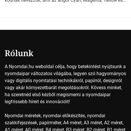
kódnak nevezzük, ami az angol Cyan, Magenta, Yellow és
Key (fekete) szavak rövidítése. Ez a négy szín
keveredésével hozható létre szinte bármilyen más szín. De
vajon hogy is működik ez pontosan? A nyomdai színek
részletei Amikor egy képet nyomtatnak, mindegyik
alapszínt külön-külön viszik […]
Rólunk
A Nyomdai.hu weboldal célja, hogy betekintést nyújtsunk a
nyomdaipar változatos világába, legyen szó hagyományos
vagy digitális nyomtatási technikákról, papírról, designról
vagy akár környezetbarát megoldásokról. Kövess minket,
ha szeretnéd első kézből megismerni a nyomdaipar
legfrissebb híreit és innovációit!
Nyomdai méretek, nyomdai előkészítés, nyomdai
szakkifejezések, papírméter, A4 méret, A3 méret, A2 méret,
A1 méret, A0 méret, B4 méret, B3 méret, B2 méret, B1 méret,