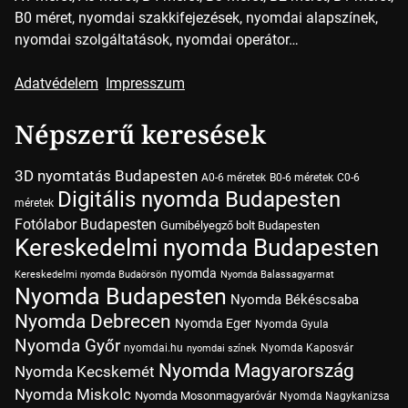
B0 méret, nyomdai szakkifejezések, nyomdai alapszínek,
nyomdai szolgáltatások, nyomdai operátor…
Adatvédelem
Impresszum
Népszerű keresések
3D nyomtatás Budapesten
A0-6 méretek
B0-6 méretek
C0-6
Digitális nyomda Budapesten
méretek
Fotólabor Budapesten
Gumibélyegző bolt Budapesten
Kereskedelmi nyomda Budapesten
nyomda
Kereskedelmi nyomda Budaörsön
Nyomda Balassagyarmat
Nyomda Budapesten
Nyomda Békéscsaba
Nyomda Debrecen
Nyomda Eger
Nyomda Gyula
Nyomda Győr
nyomdai.hu
Nyomda Kaposvár
nyomdai színek
Nyomda Magyarország
Nyomda Kecskemét
Nyomda Miskolc
Nyomda Mosonmagyaróvár
Nyomda Nagykanizsa