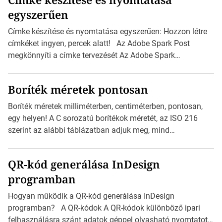
egyszerűen
Címke készítése és nyomtatása egyszerűen: Hozzon létre
címkéket ingyen, percek alatt! Az Adobe Spark Post
megkönnyíti a címke tervezését Az Adobe Spark
Inspirációs galériája rengeteg professzionálisan
megtervezett sablont tartalmaz, amelyek segítségével
Boríték méretek pontosan
igazán foroghatnak a kreatív fogaskerekek, miközben
zajlik a saját címke készítése. Hogyan készítsünk címkét?
Boríték méretek milliméterben, centiméterben, pontosan,
Válasszon méretet és alakot: Válassza ki a kívánt címke
egy helyen! A C sorozatú borítékok méretét, az ISO 216
méretét. Akár néhány személyes […]
szerint az alábbi táblázatban adjuk meg, mind
milliméterben, mind centiméterben. C sorozatú boríték
méretek Az alábbi ábra az egyes borítékok méretét mutatja
QR-kód generálása InDesign
az A4-es papírlaphoz viszonyítva. Az amerikai és észak-
programban
amerikai boríték méretére az ISO 216 nem vonatkozik.
Boríték méretének táblázata C0-tól C10-ig […]
Hogyan működik a QR-kód generálása InDesign
programban? A QR-kódok A QR-kódok különböző ipari
felhasználásra szánt adatok géppel olvasható nyomtatott