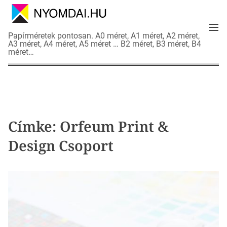
S
k
M
i
N
Papírméretek pontosan. A0 méret, A1 méret, A2 méret,
e
p
A3 méret, A4 méret, A5 méret … B2 méret, B3 méret, B4
y
n
méret…
t
o
u
o
m
c
d
o
a
n
i
t
a
Címke:
Orfeum Print &
e
d
n
Design Csoport
a
t
t
l
a
p
o
k