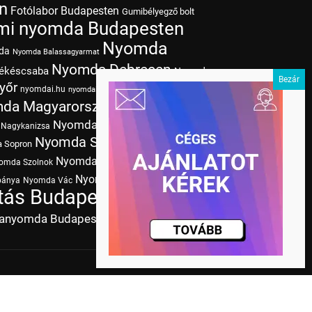
n
Fotólabor Budapesten
Gumibélyegző bolt
mi nyomda Budapesten
Nyomda
da
Nyomda Balassagyarmat
Nyomda Debrecen
ékéscsaba
Nyomda
yőr
nyomdai.hu
Nyomda Kaposvár
nyomdai színek
da Magyarország
Nyomda Miskolc
Nyomda
Nyomda Nyíregyháza
Nagykanizsa
Nyomda Szeged
Nyomda
 Sopron
Nyomda
Nyomda Szombathely
omda Szolnok
Nyomda Zalaegerszeg
bánya
Nyomda Vác
Nyomda
ás Budapesten
Papírméretek
tanyomda Budapesten
Tudásbázis