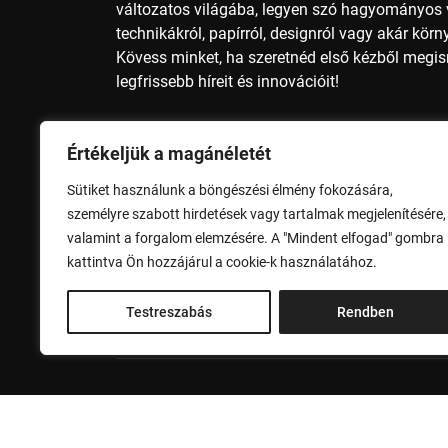
változatos világába, legyen szó hagyományos v
technikákról, papírról, designról vagy akár kör
Kövess minket, ha szeretnéd első kézből megi
legfrissebb híreit és innovációit!
Nyomdai méretek, nyomdai előkészítés, nyomda
Értékeljük a magánéletét
papírméter, A4 méret, A3 méret, A2 méret, A1 mé
méret, B2 méret, B1 méret, B0 méret, nyomdai 
Sütiket használunk a böngészési élmény fokozására,
alapszínek, nyomdai szolgáltatások, nyomdai 
személyre szabott hirdetések vagy tartalmak megjelenítésére,
valamint a forgalom elemzésére. A "Mindent elfogad" gombra
Adatvédelem
Impresszum
kattintva Ön hozzájárul a cookie-k használatához.
Testreszabás
Rendben