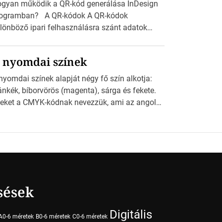
gyan működik a QR-kód generálása InDesign
ogramban? A QR-kódok A QR-kódok
lönböző ipari felhasználásra szánt adatok
ppel olvasható nyomtatott megfelelői. Ez mára
talánossá vált a fogyasztóknak szánt
 nyomdai színek
rdetésekben. A felhasználó okostelefonjára
lepíthet egy QR-kód-leolvasó alkalmazást, ami
nyomdai színek alapját négy fő szín alkotja:
olvasni és dekódolni képes az URL-információt
ánkék, bíborvörös (magenta), sárga és fekete.
 átirányítja a telefon böngészőjét a cég
eket a CMYK-kódnak nevezzük, ami az angol
blapjára. A QR-kód beolvasása után a
an, Magenta, Yellow és Key (fekete) szavak
lhasználó szöveges üzenetet kaphat, […]
vidítése. Ez a négy szín keveredésével hozható
tre szinte bármilyen más szín. De vajon hogy is
ködik ez pontosan? A nyomdai színek
szletei Amikor egy képet nyomtatnak,
ndegyik alapszínt külön-külön viszik […]
sések
Digitális
A0-6 méretek
B0-6 méretek
C0-6 méretek