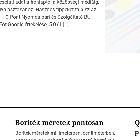
csolati adat a honlaptól a közösségi médiáig,
választásához. Hasznos tippeket találsz az
t. O Pont Nyomdaipari és Szolgáltató Bt.
 Google értékelése: 5.0 (1 […]
Boríték méretek pontosan
Q
p
Boríték méretek milliméterben, centiméterben,