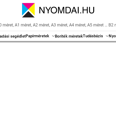
 méret, A1 méret, A2 méret, A3 méret, A4 méret, A5 méret … B2 
Papírméretek
Tudásbázis
Nyo
adási segédlet
Boríték méretek