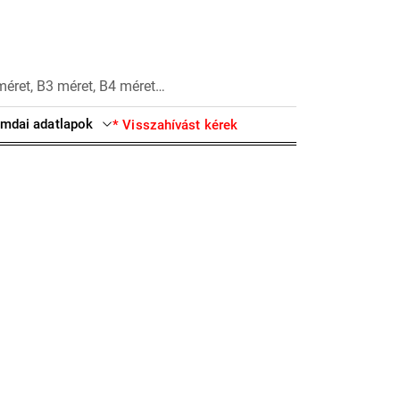
méret, B3 méret, B4 méret…
mdai adatlapok
* Visszahívást kérek