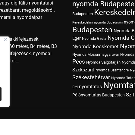
nyomda Budapeste
agy digitális nyomtatási
nyezetbarát megoldásokról.
Kereskedel
Budapesten
smerni a nyomdaipar
nyom
Kereskedelmi nyomda Budaörsön
Budapesten
Nyomda B
Nyomda G
Eger
i szakkifejezések,
Nyomda Gyula
Nyom
ret, A0 méret, B4 méret, B3
Nyomda Kecskemét
szakkifejezések, nyomdai
Nyomda Mosonmagyaróvár
Nyomda 
operátor…
Pécs
Nyomda Salgótarján
Nyomda
Szekszárd
Nyomda Szentendre
Ny
Székesfehérvár
Nyomda Tata
Nyomtat
nyomtatás
Érd
Szi
Pólónyomtatás Budapesten