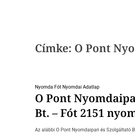
k
Címke:
O Pont Nyom
Nyomda Fót
Nyomdai Adatlap
O Pont Nyomdaipar
Bt. – Fót 2151 nyo
Az alábbi O Pont Nyomdaipari és Szolgáltató Bt.