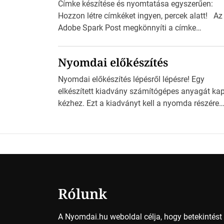
Címke készítése és nyomtatása egyszerűen:
Hozzon létre címkéket ingyen, percek alatt! Az
Adobe Spark Post megkönnyíti a címke
tervezését Az Adobe Spark Inspirációs galériáj
rengeteg professzionálisan megtervezett sablo
Nyomdai előkészítés
tartalmaz, amelyek segítségével igazán
foroghatnak a kreatív fogaskerekek, miközben
Nyomdai előkészítés lépésről lépésre! Egy
zajlik a saját címke készítése. Hogyan
elkészített kiadvány számítógépes anyagát ka
készítsünk címkét? Válasszon méretet és alako
kézhez. Ezt a kiadványt kell a nyomda részére
Válassza ki a kívánt címke méretét. Akár néhá
fogadható formában eljuttatnia Nyomdai
személyes […]
kivitelezésre előkészítenie. Amit kézhez kapott 
egy InDesign file, sok kép file, Illustratorban
készült vektorgrafika. Minden esetben
konzultáljunk a nyomdával, mielőtt elkezdjük a
nyomdai előkészítést!Nehogy az elkészült mun
után derüljön ki, hogy valamit másképp kellett
Rólunk
volna csinálni! […]
A Nyomdai.hu weboldal célja, hogy betekintés