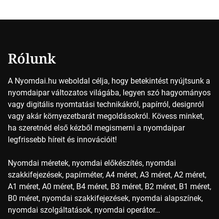
vajon hogy is működik ez pontosan? A nyomdai színek
részletei Amikor egy képet nyomtatnak, mindegyik
alapszínt külön-külön viszik […]
Rólunk
A Nyomdai.hu weboldal célja, hogy betekintést nyújtsunk a
nyomdaipar változatos világába, legyen szó hagyományos
vagy digitális nyomtatási technikákról, papírról, designról
vagy akár környezetbarát megoldásokról. Kövess minket,
ha szeretnéd első kézből megismerni a nyomdaipar
legfrissebb híreit és innovációit!
Nyomdai méretek, nyomdai előkészítés, nyomdai
szakkifejezések, papírméter, A4 méret, A3 méret, A2 méret,
A1 méret, A0 méret, B4 méret, B3 méret, B2 méret, B1 méret,
B0 méret, nyomdai szakkifejezések, nyomdai alapszínek,
nyomdai szolgáltatások, nyomdai operátor…