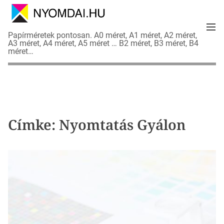
S
k
M
i
N
Papírméretek pontosan. A0 méret, A1 méret, A2 méret,
e
p
A3 méret, A4 méret, A5 méret … B2 méret, B3 méret, B4
y
n
méret…
t
o
u
o
m
c
d
o
a
n
i
t
a
Címke:
Nyomtatás Gyálon
e
d
n
a
t
t
l
a
p
o
k