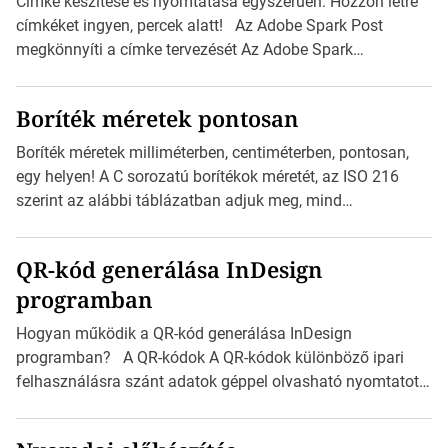
Címke készítése és nyomtatása egyszerűen: Hozzon létre
címkéket ingyen, percek alatt! Az Adobe Spark Post
megkönnyíti a címke tervezését Az Adobe Spark
Inspirációs galériája rengeteg professzionálisan
megtervezett sablont tartalmaz, amelyek segítségével
Boríték méretek pontosan
igazán foroghatnak a kreatív fogaskerekek, miközben
zajlik a saját címke készítése. Hogyan készítsünk címkét?
Boríték méretek milliméterben, centiméterben, pontosan,
Válasszon méretet és alakot: Válassza ki a kívánt címke
egy helyen! A C sorozatú borítékok méretét, az ISO 216
méretét. Akár néhány személyes […]
szerint az alábbi táblázatban adjuk meg, mind
milliméterben, mind centiméterben. C sorozatú boríték
méretek Az alábbi ábra az egyes borítékok méretét mutatja
QR-kód generálása InDesign
az A4-es papírlaphoz viszonyítva. Az amerikai és észak-
programban
amerikai boríték méretére az ISO 216 nem vonatkozik.
Boríték méretének táblázata C0-tól C10-ig […]
Hogyan működik a QR-kód generálása InDesign
programban? A QR-kódok A QR-kódok különböző ipari
felhasználásra szánt adatok géppel olvasható nyomtatott
megfelelői. Ez mára általánossá vált a fogyasztóknak
szánt hirdetésekben. A felhasználó okostelefonjára