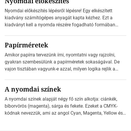
Nyomdai előkészítés
telepíthet egy QR-kód-leolvasó alkalmazást, ami leolvasni
és dekódolni képes az URL-információt és átirányítja a
Nyomdai előkészítés lépésről lépésre! Egy elkészített
telefon böngészőjét a cég weblapjára. A QR-kód
kiadvány számítógépes anyagát kapta kézhez. Ezt a
beolvasása után a felhasználó szöveges üzenetet kaphat,
kiadványt kell a nyomda részére fogadható formában
[…]
eljuttatnia Nyomdai kivitelezésre előkészítenie. Amit
kézhez kapott az egy InDesign file, sok kép file,
Papírméretek
Illustratorban készült vektorgrafika. Minden esetben
konzultáljunk a nyomdával, mielőtt elkezdjük a nyomdai
Amikor papírra tervezünk írni, nyomtatni vagy rajzolni,
előkészítést!Nehogy az elkészült munka után derüljön ki,
gyakran szembesülünk a papírméretek sokaságával. De
hogy valamit másképp kellett volna csinálni! […]
vajon tisztában vagyunk-e azzal, milyen logika rejlik a
különböző méretű lapok mögött, és hogy miként
választhatjuk ki a legmegfelelőbbet projektjeinkhez? Ebben
A nyomdai színek
a cikkben a papírméretek izgalmas világába kalauzolunk el
téged, hogy jobban megértsd, milyen szempontok alapján
A nyomdai színek alapját négy fő szín alkotja: ciánkék,
érdemes választanod a jövőben. Bevezetés a
bíborvörös (magenta), sárga és fekete. Ezeket a CMYK-
papírméretek világába A papírméretek […]
kódnak nevezzük, ami az angol Cyan, Magenta, Yellow és
Key (fekete) szavak rövidítése. Ez a négy szín
keveredésével hozható létre szinte bármilyen más szín. De