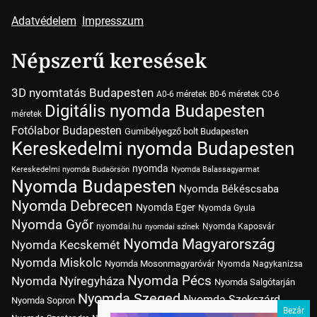
Adatvédelem
Impresszum
Népszerű keresések
3D nyomtatás Budapesten
A0-6 méretek
B0-6 méretek
C0-6
Digitális nyomda Budapesten
méretek
Fotólabor Budapesten
Gumibélyegző bolt Budapesten
Kereskedelmi nyomda Budapesten
nyomda
Kereskedelmi nyomda Budaörsön
Nyomda Balassagyarmat
Nyomda Budapesten
Nyomda Békéscsaba
Nyomda Debrecen
Nyomda Eger
Nyomda Gyula
Nyomda Győr
nyomdai.hu
Nyomda Kaposvár
nyomdai színek
Nyomda Magyarország
Nyomda Kecskemét
Nyomda Miskolc
Nyomda Mosonmagyaróvár
Nyomda Nagykanizsa
Nyomda Pécs
Nyomda Nyíregyháza
Nyomda Salgótarján
Nyomda Szeged
Nyomda Szekszárd
Nyomda Sopron