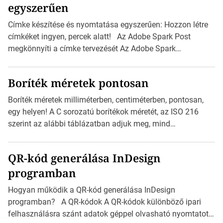
egyszerűen
Címke készítése és nyomtatása egyszerűen: Hozzon létre
címkéket ingyen, percek alatt! Az Adobe Spark Post
megkönnyíti a címke tervezését Az Adobe Spark
Inspirációs galériája rengeteg professzionálisan
megtervezett sablont tartalmaz, amelyek segítségével
Boríték méretek pontosan
igazán foroghatnak a kreatív fogaskerekek, miközben
zajlik a saját címke készítése. Hogyan készítsünk címkét?
Boríték méretek milliméterben, centiméterben, pontosan,
Válasszon méretet és alakot: Válassza ki a kívánt címke
egy helyen! A C sorozatú borítékok méretét, az ISO 216
méretét. Akár néhány személyes […]
szerint az alábbi táblázatban adjuk meg, mind
milliméterben, mind centiméterben. C sorozatú boríték
méretek Az alábbi ábra az egyes borítékok méretét mutatja
QR-kód generálása InDesign
az A4-es papírlaphoz viszonyítva. Az amerikai és észak-
programban
amerikai boríték méretére az ISO 216 nem vonatkozik.
Boríték méretének táblázata C0-tól C10-ig […]
Hogyan működik a QR-kód generálása InDesign
programban? A QR-kódok A QR-kódok különböző ipari
felhasználásra szánt adatok géppel olvasható nyomtatott