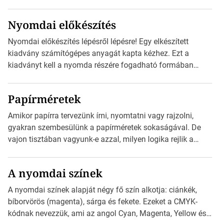
megfelelői. Ez mára általánossá vált a fogyasztóknak
szánt hirdetésekben. A felhasználó okostelefonjára
Nyomdai előkészítés
telepíthet egy QR-kód-leolvasó alkalmazást, ami leolvasni
és dekódolni képes az URL-információt és átirányítja a
Nyomdai előkészítés lépésről lépésre! Egy elkészített
telefon böngészőjét a cég weblapjára. A QR-kód
kiadvány számítógépes anyagát kapta kézhez. Ezt a
beolvasása után a felhasználó szöveges üzenetet kaphat,
kiadványt kell a nyomda részére fogadható formában
[…]
eljuttatnia Nyomdai kivitelezésre előkészítenie. Amit
kézhez kapott az egy InDesign file, sok kép file,
Papírméretek
Illustratorban készült vektorgrafika. Minden esetben
konzultáljunk a nyomdával, mielőtt elkezdjük a nyomdai
Amikor papírra tervezünk írni, nyomtatni vagy rajzolni,
előkészítést!Nehogy az elkészült munka után derüljön ki,
gyakran szembesülünk a papírméretek sokaságával. De
hogy valamit másképp kellett volna csinálni! […]
vajon tisztában vagyunk-e azzal, milyen logika rejlik a
különböző méretű lapok mögött, és hogy miként
választhatjuk ki a legmegfelelőbbet projektjeinkhez? Ebben
A nyomdai színek
a cikkben a papírméretek izgalmas világába kalauzolunk el
téged, hogy jobban megértsd, milyen szempontok alapján
A nyomdai színek alapját négy fő szín alkotja: ciánkék,
érdemes választanod a jövőben. Bevezetés a
bíborvörös (magenta), sárga és fekete. Ezeket a CMYK-
papírméretek világába A papírméretek […]
kódnak nevezzük, ami az angol Cyan, Magenta, Yellow és