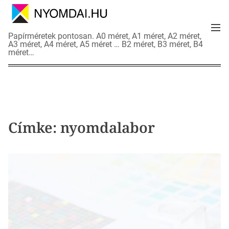
S
k
M
i
N
Papírméretek pontosan. A0 méret, A1 méret, A2 méret,
e
p
A3 méret, A4 méret, A5 méret … B2 méret, B3 méret, B4
y
n
méret…
t
o
u
o
m
c
d
o
a
n
i
t
a
Címke:
nyomdalabor
e
d
n
a
t
t
l
a
p
o
k