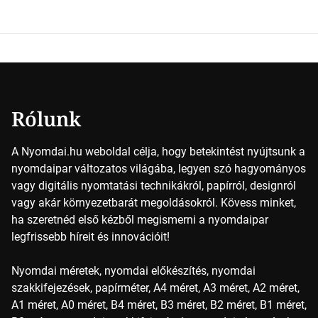
Key (fekete) szavak rövidítése. Ez a négy szín
keveredésével hozható létre szinte bármilyen más szín. De
vajon hogy is működik ez pontosan? A nyomdai színek
részletei Amikor egy képet nyomtatnak, mindegyik
alapszínt külön-külön viszik […]
Rólunk
A Nyomdai.hu weboldal célja, hogy betekintést nyújtsunk a
nyomdaipar változatos világába, legyen szó hagyományos
vagy digitális nyomtatási technikákról, papírról, designról
vagy akár környezetbarát megoldásokról. Kövess minket,
ha szeretnéd első kézből megismerni a nyomdaipar
legfrissebb híreit és innovációit!
Nyomdai méretek, nyomdai előkészítés, nyomdai
szakkifejezések, papírméter, A4 méret, A3 méret, A2 méret,
A1 méret, A0 méret, B4 méret, B3 méret, B2 méret, B1 méret,