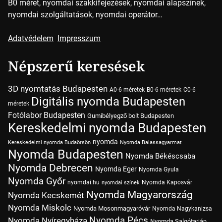
B0 méret, nyomdai szakkifejezések, nyomdai alapszínek,
nyomdai szolgáltatások, nyomdai operátor…
Adatvédelem
Impresszum
Népszerű keresések
3D nyomtatás Budapesten
A0-6 méretek
B0-6 méretek
C0-6
Digitális nyomda Budapesten
méretek
Fotólabor Budapesten
Gumibélyegző bolt Budapesten
Kereskedelmi nyomda Budapesten
nyomda
Kereskedelmi nyomda Budaörsön
Nyomda Balassagyarmat
Nyomda Budapesten
Nyomda Békéscsaba
Nyomda Debrecen
Nyomda Eger
Nyomda Gyula
Nyomda Győr
nyomdai.hu
Nyomda Kaposvár
nyomdai színek
Nyomda Magyarország
Nyomda Kecskemét
Nyomda Miskolc
Nyomda Mosonmagyaróvár
Nyomda Nagykanizsa
Nyomda Pécs
Nyomda Nyíregyháza
Nyomda Salgótarján