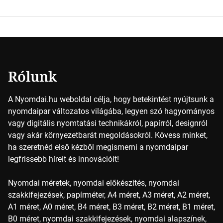
keveredésével hozható létre szinte bármilyen más szín. De
vajon hogy is működik ez pontosan? A nyomdai színek
részletei Amikor egy képet nyomtatnak, mindegyik
alapszínt külön-külön viszik […]
Rólunk
A Nyomdai.hu weboldal célja, hogy betekintést nyújtsunk a
nyomdaipar változatos világába, legyen szó hagyományos
vagy digitális nyomtatási technikákról, papírról, designról
vagy akár környezetbarát megoldásokról. Kövess minket,
ha szeretnéd első kézből megismerni a nyomdaipar
legfrissebb híreit és innovációit!
Nyomdai méretek, nyomdai előkészítés, nyomdai
szakkifejezések, papírméter, A4 méret, A3 méret, A2 méret,
A1 méret, A0 méret, B4 méret, B3 méret, B2 méret, B1 méret,
B0 méret, nyomdai szakkifejezések, nyomdai alapszínek,