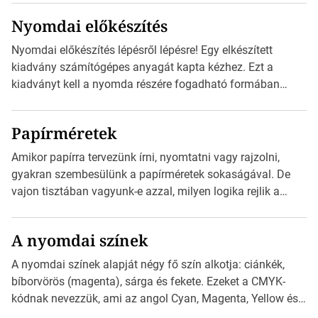
szánt hirdetésekben. A felhasználó okostelefonjára
Nyomdai előkészítés
telepíthet egy QR-kód-leolvasó alkalmazást, ami leolvasni
és dekódolni képes az URL-információt és átirányítja a
Nyomdai előkészítés lépésről lépésre! Egy elkészített
telefon böngészőjét a cég weblapjára. A QR-kód
kiadvány számítógépes anyagát kapta kézhez. Ezt a
beolvasása után a felhasználó szöveges üzenetet kaphat,
kiadványt kell a nyomda részére fogadható formában
[…]
eljuttatnia Nyomdai kivitelezésre előkészítenie. Amit
kézhez kapott az egy InDesign file, sok kép file,
Papírméretek
Illustratorban készült vektorgrafika. Minden esetben
konzultáljunk a nyomdával, mielőtt elkezdjük a nyomdai
Amikor papírra tervezünk írni, nyomtatni vagy rajzolni,
előkészítést!Nehogy az elkészült munka után derüljön ki,
gyakran szembesülünk a papírméretek sokaságával. De
hogy valamit másképp kellett volna csinálni! […]
vajon tisztában vagyunk-e azzal, milyen logika rejlik a
különböző méretű lapok mögött, és hogy miként
választhatjuk ki a legmegfelelőbbet projektjeinkhez? Ebben
A nyomdai színek
a cikkben a papírméretek izgalmas világába kalauzolunk el
téged, hogy jobban megértsd, milyen szempontok alapján
A nyomdai színek alapját négy fő szín alkotja: ciánkék,
érdemes választanod a jövőben. Bevezetés a
bíborvörös (magenta), sárga és fekete. Ezeket a CMYK-
papírméretek világába A papírméretek […]
kódnak nevezzük, ami az angol Cyan, Magenta, Yellow és
Key (fekete) szavak rövidítése. Ez a négy szín