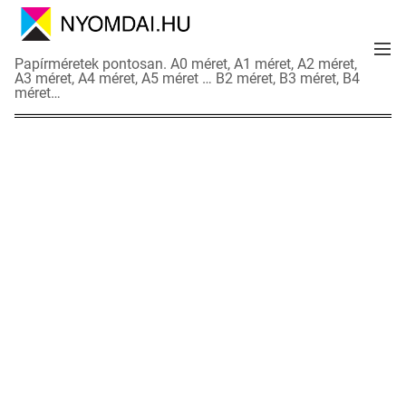
S
k
M
i
N
Papírméretek pontosan. A0 méret, A1 méret, A2 méret,
e
p
A3 méret, A4 méret, A5 méret … B2 méret, B3 méret, B4
y
n
méret…
t
o
u
o
m
c
d
o
a
n
i
t
a
e
d
n
a
t
t
l
a
p
o
k