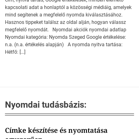
kapcsolati adat a honlaptól a közösségi médiáig, amelyek
mind segítenek a megfelelő nyomda kiválasztásához.
Hasznos tippeket találsz az oldal alján, hogyan válassz
megfelelő nyomdát. Nyomdai akciók nyomdai adatlap
Nyomdai kategória: Nyomda Szeged Google értékelése:
n.a. (n.a. értékelés alapján) A nyomda nyitva tartása:
Hétfő: […]
Nyomdai tudásbázis:
Címke készítése és nyomtatása