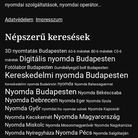
nyomdai szolgáltatások, nyomdai operátor…
Adatvédelem
Impresszum
Népszerű keresések
3D nyomtatás Budapesten
A0-6 méretek
B0-6 méretek
C0-6
Digitális nyomda Budapesten
méretek
Fotólabor Budapesten
Gumibélyegző bolt Budapesten
Kereskedelmi nyomda Budapesten
nyomda
Kereskedelmi nyomda Budaörsön
Nyomda Balassagyarmat
Nyomda Budapesten
Nyomda Békéscsaba
Nyomda Debrecen
Nyomda Eger
Nyomda Gyula
Nyomda Győr
nyomdai.hu
Nyomda Kaposvár
nyomdai színek
Nyomda Magyarország
Nyomda Kecskemét
Nyomda Miskolc
Nyomda Mosonmagyaróvár
Nyomda Nagykanizsa
Nyomda Pécs
Nyomda Nyíregyháza
Nyomda Salgótarján