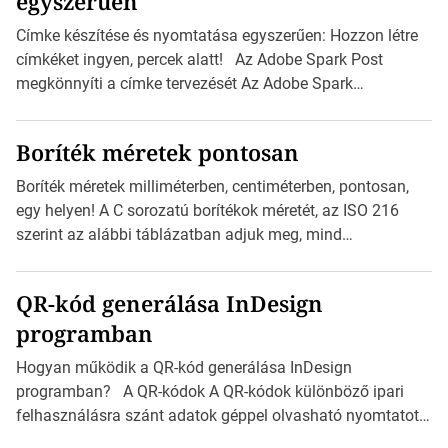
egyszerűen
Címke készítése és nyomtatása egyszerűen: Hozzon létre
címkéket ingyen, percek alatt! Az Adobe Spark Post
megkönnyíti a címke tervezését Az Adobe Spark
Inspirációs galériája rengeteg professzionálisan
megtervezett sablont tartalmaz, amelyek segítségével
Boríték méretek pontosan
igazán foroghatnak a kreatív fogaskerekek, miközben
zajlik a saját címke készítése. Hogyan készítsünk címkét?
Boríték méretek milliméterben, centiméterben, pontosan,
Válasszon méretet és alakot: Válassza ki a kívánt címke
egy helyen! A C sorozatú borítékok méretét, az ISO 216
méretét. Akár néhány személyes […]
szerint az alábbi táblázatban adjuk meg, mind
milliméterben, mind centiméterben. C sorozatú boríték
méretek Az alábbi ábra az egyes borítékok méretét mutatja
QR-kód generálása InDesign
az A4-es papírlaphoz viszonyítva. Az amerikai és észak-
programban
amerikai boríték méretére az ISO 216 nem vonatkozik.
Boríték méretének táblázata C0-tól C10-ig […]
Hogyan működik a QR-kód generálása InDesign
programban? A QR-kódok A QR-kódok különböző ipari
felhasználásra szánt adatok géppel olvasható nyomtatott
megfelelői. Ez mára általánossá vált a fogyasztóknak