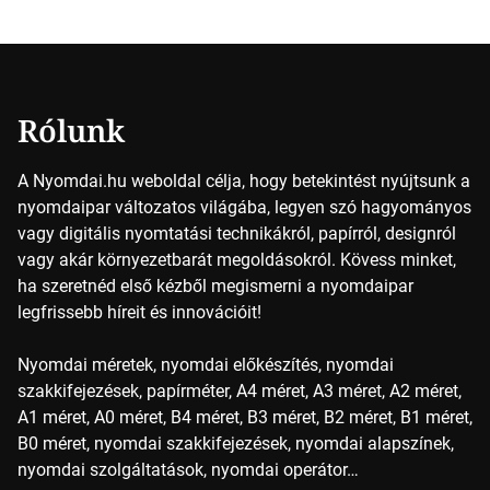
vajon hogy is működik ez pontosan? A nyomdai színek
részletei Amikor egy képet nyomtatnak, mindegyik
alapszínt külön-külön viszik […]
Rólunk
A Nyomdai.hu weboldal célja, hogy betekintést nyújtsunk a
nyomdaipar változatos világába, legyen szó hagyományos
vagy digitális nyomtatási technikákról, papírról, designról
vagy akár környezetbarát megoldásokról. Kövess minket,
ha szeretnéd első kézből megismerni a nyomdaipar
legfrissebb híreit és innovációit!
Nyomdai méretek, nyomdai előkészítés, nyomdai
szakkifejezések, papírméter, A4 méret, A3 méret, A2 méret,
A1 méret, A0 méret, B4 méret, B3 méret, B2 méret, B1 méret,
B0 méret, nyomdai szakkifejezések, nyomdai alapszínek,
nyomdai szolgáltatások, nyomdai operátor…