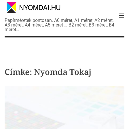
S
k
M
i
N
Papírméretek pontosan. A0 méret, A1 méret, A2 méret,
e
p
A3 méret, A4 méret, A5 méret … B2 méret, B3 méret, B4
y
n
méret…
t
o
u
o
m
c
d
o
a
n
i
t
a
Címke:
Nyomda Tokaj
e
d
n
a
t
t
l
a
p
o
k