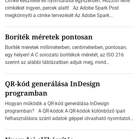
Címke készítése és nyomtatása egyszerűen: Hozzon létre
címkéket ingyen, percek alatt! Az Adobe Spark Post
megkönnyíti a címke tervezését Az Adobe Spark
Inspirációs galériája rengeteg professzionálisan
megtervezett sablont tartalmaz, amelyek segítségével
Boríték méretek pontosan
igazán foroghatnak a kreatív fogaskerekek, miközben
zajlik a saját címke készítése. Hogyan készítsünk címkét?
Boríték méretek milliméterben, centiméterben, pontosan,
Válasszon méretet és alakot: Válassza ki a kívánt címke
egy helyen! A C sorozatú borítékok méretét, az ISO 216
méretét. Akár néhány személyes […]
szerint az alábbi táblázatban adjuk meg, mind
milliméterben, mind centiméterben. C sorozatú boríték
méretek Az alábbi ábra az egyes borítékok méretét mutatja
QR-kód generálása InDesign
az A4-es papírlaphoz viszonyítva. Az amerikai és észak-
programban
amerikai boríték méretére az ISO 216 nem vonatkozik.
Boríték méretének táblázata C0-tól C10-ig […]
Hogyan működik a QR-kód generálása InDesign
programban? A QR-kódok A QR-kódok különböző ipari
felhasználásra szánt adatok géppel olvasható nyomtatott
megfelelői. Ez mára általánossá vált a fogyasztóknak
szánt hirdetésekben. A felhasználó okostelefonjára