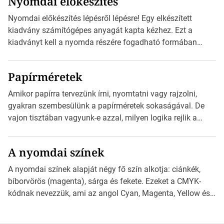
Nyomdai előkészítés
telepíthet egy QR-kód-leolvasó alkalmazást, ami leolvasni
és dekódolni képes az URL-információt és átirányítja a
Nyomdai előkészítés lépésről lépésre! Egy elkészített
telefon böngészőjét a cég weblapjára. A QR-kód
kiadvány számítógépes anyagát kapta kézhez. Ezt a
beolvasása után a felhasználó szöveges üzenetet kaphat,
kiadványt kell a nyomda részére fogadható formában
[…]
eljuttatnia Nyomdai kivitelezésre előkészítenie. Amit
kézhez kapott az egy InDesign file, sok kép file,
Papírméretek
Illustratorban készült vektorgrafika. Minden esetben
konzultáljunk a nyomdával, mielőtt elkezdjük a nyomdai
Amikor papírra tervezünk írni, nyomtatni vagy rajzolni,
előkészítést!Nehogy az elkészült munka után derüljön ki,
gyakran szembesülünk a papírméretek sokaságával. De
hogy valamit másképp kellett volna csinálni! […]
vajon tisztában vagyunk-e azzal, milyen logika rejlik a
különböző méretű lapok mögött, és hogy miként
választhatjuk ki a legmegfelelőbbet projektjeinkhez? Ebben
A nyomdai színek
a cikkben a papírméretek izgalmas világába kalauzolunk el
téged, hogy jobban megértsd, milyen szempontok alapján
A nyomdai színek alapját négy fő szín alkotja: ciánkék,
érdemes választanod a jövőben. Bevezetés a
bíborvörös (magenta), sárga és fekete. Ezeket a CMYK-
papírméretek világába A papírméretek […]
kódnak nevezzük, ami az angol Cyan, Magenta, Yellow és
Key (fekete) szavak rövidítése. Ez a négy szín
keveredésével hozható létre szinte bármilyen más szín. De