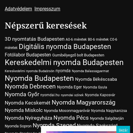
Adatvédelem
Impresszum
Népszerű keresések
3D nyomtatás Budapesten
A0-6 méretek
B0-6 méretek
C0-6
Digitális nyomda Budapesten
méretek
Fotólabor Budapesten
Gumibélyegző bolt Budapesten
Kereskedelmi nyomda Budapesten
nyomda
Kereskedelmi nyomda Budaörsön
Nyomda Balassagyarmat
Nyomda Budapesten
Nyomda Békéscsaba
Nyomda Debrecen
Nyomda Eger
Nyomda Gyula
Nyomda Győr
nyomdai.hu
Nyomda Kaposvár
nyomdai színek
Nyomda Magyarország
Nyomda Kecskemét
Nyomda Miskolc
Nyomda Mosonmagyaróvár
Nyomda Nagykanizsa
Nyomda Pécs
Nyomda Nyíregyháza
Nyomda Salgótarján
Nyomda Szeged
Nyomda Szekszárd
Nyomda Sopron