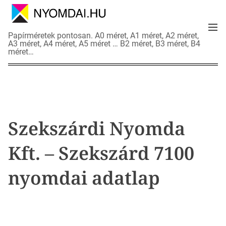
S
k
M
i
N
Papírméretek pontosan. A0 méret, A1 méret, A2 méret,
e
p
A3 méret, A4 méret, A5 méret … B2 méret, B3 méret, B4
y
n
méret…
t
o
u
o
m
c
d
o
a
n
i
t
a
Szekszárdi Nyomda
e
d
n
a
Kft. – Szekszárd 7100
t
t
l
nyomdai adatlap
a
p
o
k