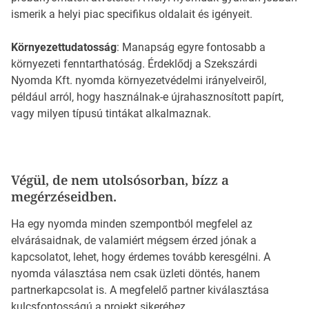
ismerik a helyi piac specifikus oldalait és igényeit.
Környezettudatosság
: Manapság egyre fontosabb a
környezeti fenntarthatóság. Érdeklődj a Szekszárdi
Nyomda Kft. nyomda környezetvédelmi irányelveiről,
például arról, hogy használnak-e újrahasznosított papírt,
vagy milyen típusú tintákat alkalmaznak.
Végül, de nem utolsósorban, bízz a
megérzéseidben.
Ha egy nyomda minden szempontból megfelel az
elvárásaidnak, de valamiért mégsem érzed jónak a
kapcsolatot, lehet, hogy érdemes tovább keresgélni. A
nyomda választása nem csak üzleti döntés, hanem
partnerkapcsolat is. A megfelelő partner kiválasztása
kulcsfontosságú a projekt sikeréhez.