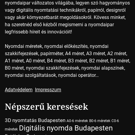
nyomdaipar változatos világába, legyen szó hagyományos
vagy digitális nyomtatási technikákról, papírról, designról
vagy akár környezetbarát megoldásokról. Kövess minket,
ha szeretnéd első kézből megismerni a nyomdaipar
legfrissebb híreit és innovációit!
Nyomdai méretek, nyomdai előkészítés, nyomdai
szakkifejezések, papírméter, A4 méret, A3 méret, A2 méret,
A1 méret, A0 méret, B4 méret, B3 méret, B2 méret, B1 méret,
B0 méret, nyomdai szakkifejezések, nyomdai alapszínek,
nyomdai szolgáltatások, nyomdai operátor…
Adatvédelem
Impresszum
Népszerű keresések
3D nyomtatás Budapesten
A0-6 méretek
B0-6 méretek
C0-6
Digitális nyomda Budapesten
méretek