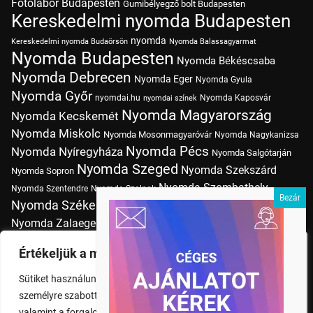
Fotólabor Budapesten
Gumibélyegző bolt Budapesten
Kereskedelmi nyomda Budapesten
nyomda
Kereskedelmi nyomda Budaörsön
Nyomda Balassagyarmat
Nyomda Budapesten
Nyomda Békéscsaba
Nyomda Debrecen
Nyomda Eger
Nyomda Gyula
Nyomda Győr
nyomdai.hu
Nyomda Kaposvár
nyomdai színek
Nyomda Magyarország
Nyomda Kecskemét
Nyomda Miskolc
Nyomda Mosonmagyaróvár
Nyomda Nagykanizsa
Nyomda Pécs
Nyomda Nyíregyháza
Nyomda Salgótarján
Nyomda Szeged
Nyomda Szekszárd
Nyomda Sopron
Nyomda Szombathely
Nyomda Szentendre
Nyomda Szolnok
Nyomda Székesfehérvár
Nyomda Tatabánya
Nyomda Vác
Nyomda Zalaegerszeg
nyomtatás
Nyomda Érd
Nyomtatás Budapesten
Papírméretek
Értékeljük a magánéletét
Szitanyomda Budapesten
Pólónyomtatás Budapesten
Sütiket használunk a böngészési élmény fokozására,
Tudásbázis
személyre szabott hirdetések vagy tartalmak megjelenítésére,
valamint a forgalom elemzésére. A "Mindent elfogad" gombra