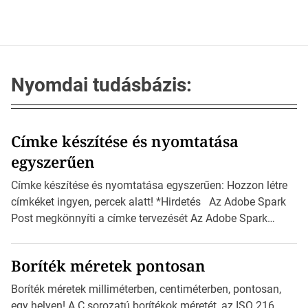
Nyomdai tudásbázis:
Címke készítése és nyomtatása
egyszerűen
Címke készítése és nyomtatása egyszerűen: Hozzon létre
címkéket ingyen, percek alatt! *Hirdetés Az Adobe Spark
Post megkönnyíti a címke tervezését Az Adobe Spark
Inspirációs galériája rengeteg professzionálisan
megtervezett sablont tartalmaz, amelyek segítségével
Boríték méretek pontosan
igazán foroghatnak a kreatív fogaskerekek, miközben
zajlik a saját címke készítése. Hogyan készítsünk címkét?
Boríték méretek milliméterben, centiméterben, pontosan,
Válasszon méretet és alakot: Válassza ki a kívánt címke
egy helyen! A C sorozatú borítékok méretét, az ISO 216