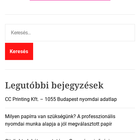
K
e
r
e
s
é
s
:
Legutóbbi bejegyzések
CC Printing Kft. – 1055 Budapest nyomdai adatlap
Milyen papírra van szükségünk? A professzionális
nyomdai munka alapja a jól megválasztott papír