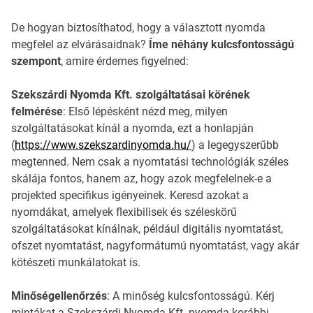
De hogyan biztosíthatod, hogy a választott nyomda
megfelel az elvárásaidnak?
Íme néhány kulcsfontosságú
szempont
, amire érdemes figyelned:
Szekszárdi Nyomda Kft. szolgáltatásai körének
felmérése
: Első lépésként nézd meg, milyen
szolgáltatásokat kínál a nyomda, ezt a honlapján
(
https://www.szekszardinyomda.hu/
) a legegyszerűbb
megtenned. Nem csak a nyomtatási technológiák széles
skálája fontos, hanem az, hogy azok megfelelnek-e a
projekted specifikus igényeinek. Keresd azokat a
nyomdákat, amelyek flexibilisek és széleskörű
szolgáltatásokat kínálnak, például digitális nyomtatást,
ofszet nyomtatást, nagyformátumú nyomtatást, vagy akár
kötészeti munkálatokat is.
Minőségellenőrzés
: A minőség kulcsfontosságú. Kérj
mintákat a Szekszárdi Nyomda Kft. nyomda korábbi