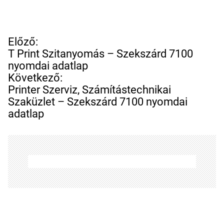
B
Előző:
e
T Print Szitanyomás – Szekszárd 7100
j
nyomdai adatlap
e
Következő:
g
Printer Szerviz, Számítástechnikai
y
Szaküzlet – Szekszárd 7100 nyomdai
z
adatlap
é
s
n
a
v
i
g
á
c