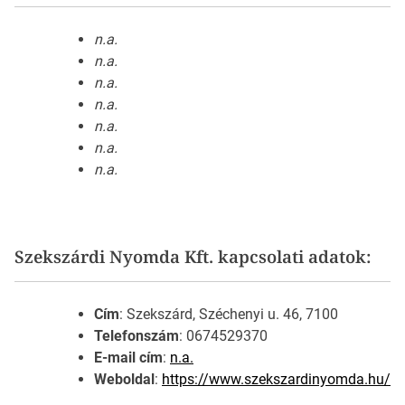
n.a.
n.a.
n.a.
n.a.
n.a.
n.a.
n.a.
Szekszárdi Nyomda Kft. kapcsolati adatok:
Cím
: Szekszárd, Széchenyi u. 46, 7100
Telefonszám
: 0674529370
E-mail cím
:
n.a.
Weboldal
:
https://www.szekszardinyomda.hu/