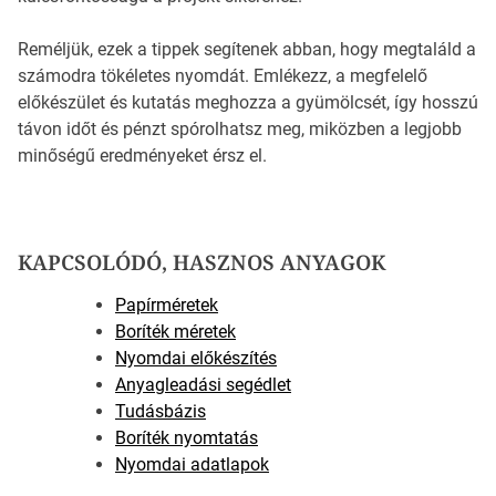
Reméljük, ezek a tippek segítenek abban, hogy megtaláld a
számodra tökéletes nyomdát. Emlékezz, a megfelelő
előkészület és kutatás meghozza a gyümölcsét, így hosszú
távon időt és pénzt spórolhatsz meg, miközben a legjobb
minőségű eredményeket érsz el.
KAPCSOLÓDÓ, HASZNOS ANYAGOK
Papírméretek
Boríték méretek
Nyomdai előkészítés
Anyagleadási segédlet
Tudásbázis
Boríték nyomtatás
Nyomdai adatlapok