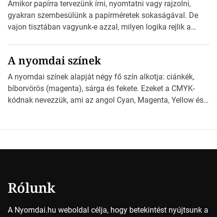
esetben konzultáljunk a nyomdával, mielőtt elkezdjük a
Amikor papírra tervezünk írni, nyomtatni vagy rajzolni,
nyomdai előkészítést!Nehogy az elkészült munka után
gyakran szembesülünk a papírméretek sokaságával. De
derüljön ki, hogy valamit másképp kellett volna csinálni! […]
vajon tisztában vagyunk-e azzal, milyen logika rejlik a
különböző méretű lapok mögött, és hogy miként
választhatjuk ki a legmegfelelőbbet projektjeinkhez?
A nyomdai színek
*Hirdetés Ebben a cikkben a papírméretek izgalmas
világába kalauzolunk el téged, hogy jobban megértsd,
A nyomdai színek alapját négy fő szín alkotja: ciánkék,
milyen szempontok alapján érdemes választanod a
bíborvörös (magenta), sárga és fekete. Ezeket a CMYK-
jövőben. Bevezetés a papírméretek világába A […]
kódnak nevezzük, ami az angol Cyan, Magenta, Yellow és
Key (fekete) szavak rövidítése. Ez a négy szín
keveredésével hozható létre szinte bármilyen más szín. De
vajon hogy is működik ez pontosan? *Hirdetés A nyomdai
színek részletei Amikor egy képet nyomtatnak, mindegyik
alapszínt külön-külön […]
Rólunk
A Nyomdai.hu weboldal célja, hogy betekintést nyújtsunk a