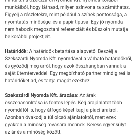
munkáiból, hogy láthasd, milyen színvonalra számíthatsz.
Figyelj a részletekre, mint például a színek pontossága, a
nyomtatás minősége, és a papír típusa. Egy jó nyomda
nem habozik megosztani referenciáit és büszkén mutatja
be korábbi projektjeit.
Határidők
: A határidők betartása alapvető. Beszélj a
Szekszárdi Nyomda Kft. nyomdával a várható határidőkről,
és győződj meg arról, hogy azok összhangban vannak a
saját ütemterveddel. Egy megbízható partner mindig reális
határidőket ad, és tartja magát ezekhez.
Szekszárdi Nyomda Kft. árazása
: Az árak
összehasonlítása is fontos lépés. Kérj árajánlatot több
nyomdától is, hogy átfogó képet kapj a piaci árakról.
Azonban óvakodj a túl olcsó ajánlatoktól, mert ezek
gyakran a minőség rovására mennek. Keress egyensúlyt
az ár és a minőség között.