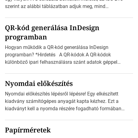
méretét. Akár néhány […]
szerint az alábbi táblázatban adjuk meg, mind
milliméterben, mind centiméterben. *Hirdetés C sorozatú
boríték méretek Az alábbi ábra az egyes borítékok méretét
QR-kód generálása InDesign
mutatja az A4-es papírlaphoz viszonyítva. Az amerikai és
programban
észak-amerikai boríték méretére az ISO 216 nem
vonatkozik. Boríték méretének táblázata C0-tól […]
Hogyan működik a QR-kód generálása InDesign
programban? *Hirdetés A QR-kódok A QR-kódok
különböző ipari felhasználásra szánt adatok géppel
olvasható nyomtatott megfelelői. Ez mára általánossá vált
a fogyasztóknak szánt hirdetésekben. A felhasználó
Nyomdai előkészítés
okostelefonjára telepíthet egy QR-kód-leolvasó
alkalmazást, ami leolvasni és dekódolni képes az URL-
Nyomdai előkészítés lépésről lépésre! Egy elkészített
információt és átirányítja a telefon böngészőjét a cég
kiadvány számítógépes anyagát kapta kézhez. Ezt a
weblapjára. A QR-kód beolvasása után a felhasználó
kiadványt kell a nyomda részére fogadható formában
szöveges üzenetet […]
eljuttatnia Nyomdai kivitelezésre előkészítenie. Amit
kézhez kapott az egy InDesign file, sok kép file,
Papírméretek
Illustratorban készült vektorgrafika. *Hirdetés Minden