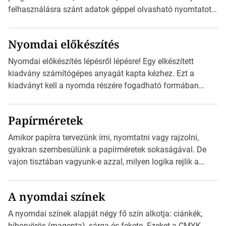
felhasználásra szánt adatok géppel olvasható nyomtatott
megfelelői. Ez mára általánossá vált a fogyasztóknak
szánt hirdetésekben. A felhasználó okostelefonjára
Nyomdai előkészítés
telepíthet egy QR-kód-leolvasó alkalmazást, ami leolvasni
és dekódolni képes az URL-információt és átirányítja a
Nyomdai előkészítés lépésről lépésre! Egy elkészített
telefon böngészőjét a cég weblapjára. A QR-kód
kiadvány számítógépes anyagát kapta kézhez. Ezt a
beolvasása után a felhasználó szöveges üzenetet kaphat,
kiadványt kell a nyomda részére fogadható formában
[…]
eljuttatnia Nyomdai kivitelezésre előkészítenie. Amit
kézhez kapott az egy InDesign file, sok kép file,
Papírméretek
Illustratorban készült vektorgrafika. Minden esetben
konzultáljunk a nyomdával, mielőtt elkezdjük a nyomdai
Amikor papírra tervezünk írni, nyomtatni vagy rajzolni,
előkészítést!Nehogy az elkészült munka után derüljön ki,
gyakran szembesülünk a papírméretek sokaságával. De
hogy valamit másképp kellett volna csinálni! […]
vajon tisztában vagyunk-e azzal, milyen logika rejlik a
különböző méretű lapok mögött, és hogy miként
választhatjuk ki a legmegfelelőbbet projektjeinkhez? Ebben
A nyomdai színek
a cikkben a papírméretek izgalmas világába kalauzolunk el
téged, hogy jobban megértsd, milyen szempontok alapján
A nyomdai színek alapját négy fő szín alkotja: ciánkék,
érdemes választanod a jövőben. Bevezetés a
bíborvörös (magenta), sárga és fekete. Ezeket a CMYK-