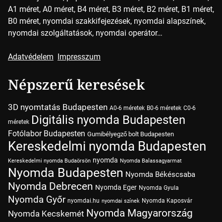
A1 méret, A0 méret, B4 méret, B3 méret, B2 méret, B1 méret,
B0 méret, nyomdai szakkifejezések, nyomdai alapszínek,
nyomdai szolgáltatások, nyomdai operátor…
Adatvédelem
Impresszum
Népszerű keresések
3D nyomtatás Budapesten
A0-6 méretek
B0-6 méretek
C0-6
Digitális nyomda Budapesten
méretek
Fotólabor Budapesten
Gumibélyegző bolt Budapesten
Kereskedelmi nyomda Budapesten
nyomda
Kereskedelmi nyomda Budaörsön
Nyomda Balassagyarmat
Nyomda Budapesten
Nyomda Békéscsaba
Nyomda Debrecen
Nyomda Eger
Nyomda Gyula
Nyomda Győr
nyomdai.hu
Nyomda Kaposvár
nyomdai színek
Nyomda Magyarország
Nyomda Kecskemét