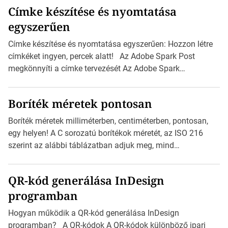
Címke készítése és nyomtatása
egyszerűen
Címke készítése és nyomtatása egyszerűen: Hozzon létre
címkéket ingyen, percek alatt! Az Adobe Spark Post
megkönnyíti a címke tervezését Az Adobe Spark
Inspirációs galériája rengeteg professzionálisan
megtervezett sablont tartalmaz, amelyek segítségével
Boríték méretek pontosan
igazán foroghatnak a kreatív fogaskerekek, miközben
zajlik a saját címke készítése. Hogyan készítsünk címkét?
Boríték méretek milliméterben, centiméterben, pontosan,
Válasszon méretet és alakot: Válassza ki a kívánt címke
egy helyen! A C sorozatú borítékok méretét, az ISO 216
méretét. Akár néhány személyes […]
szerint az alábbi táblázatban adjuk meg, mind
milliméterben, mind centiméterben. C sorozatú boríték
méretek Az alábbi ábra az egyes borítékok méretét mutatja
QR-kód generálása InDesign
az A4-es papírlaphoz viszonyítva. Az amerikai és észak-
programban
amerikai boríték méretére az ISO 216 nem vonatkozik.
Boríték méretének táblázata C0-tól C10-ig […]
Hogyan működik a QR-kód generálása InDesign
programban? A QR-kódok A QR-kódok különböző ipari