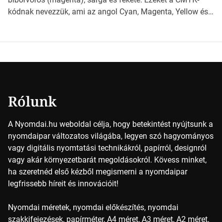
papírméretek világába A papírméretek […]
kódnak nevezzük, ami az angol Cyan, Magenta, Yellow és
Key (fekete) szavak rövidítése. Ez a négy szín
keveredésével hozható létre szinte bármilyen más szín. De
vajon hogy is működik ez pontosan? A nyomdai színek
részletei Amikor egy képet nyomtatnak, mindegyik
alapszínt külön-külön viszik […]
Rólunk
A Nyomdai.hu weboldal célja, hogy betekintést nyújtsunk a
nyomdaipar változatos világába, legyen szó hagyományos
vagy digitális nyomtatási technikákról, papírról, designról
vagy akár környezetbarát megoldásokról. Kövess minket,
ha szeretnéd első kézből megismerni a nyomdaipar
legfrissebb híreit és innovációit!
Nyomdai méretek, nyomdai előkészítés, nyomdai
szakkifejezések, papírméter, A4 méret, A3 méret, A2 méret,