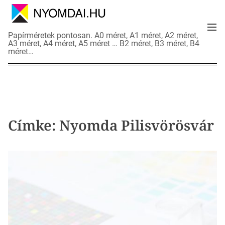
S
k
M
i
N
Papírméretek pontosan. A0 méret, A1 méret, A2 méret,
e
p
A3 méret, A4 méret, A5 méret … B2 méret, B3 méret, B4
y
n
méret…
t
o
u
o
m
c
d
o
a
n
i
t
a
Címke:
Nyomda Pilisvörösvár
e
d
n
a
t
t
l
a
p
o
k