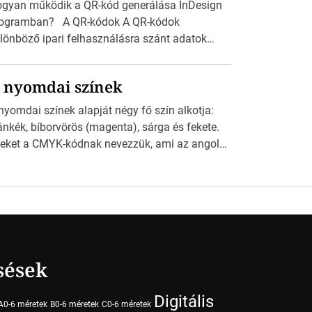
gyan működik a QR-kód generálása InDesign
ogramban? A QR-kódok A QR-kódok
lönböző ipari felhasználásra szánt adatok
ppel olvasható nyomtatott megfelelői. Ez mára
talánossá vált a fogyasztóknak szánt
 nyomdai színek
rdetésekben. A felhasználó okostelefonjára
lepíthet egy QR-kód-leolvasó alkalmazást, ami
nyomdai színek alapját négy fő szín alkotja:
olvasni és dekódolni képes az URL-információt
ánkék, bíborvörös (magenta), sárga és fekete.
 átirányítja a telefon böngészőjét a cég
eket a CMYK-kódnak nevezzük, ami az angol
blapjára. A QR-kód beolvasása után a
an, Magenta, Yellow és Key (fekete) szavak
lhasználó szöveges üzenetet kaphat, […]
vidítése. Ez a négy szín keveredésével hozható
tre szinte bármilyen más szín. De vajon hogy is
ködik ez pontosan? A nyomdai színek
szletei Amikor egy képet nyomtatnak,
ndegyik alapszínt külön-külön viszik […]
sések
Digitális
A0-6 méretek
B0-6 méretek
C0-6 méretek