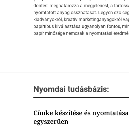
döntés: meghatározza a megjelenést, a tartóssá
nyomtatott anyag összhatását. Legyen szó c
kiadványokról, kreatív marketinganyagokról vag
papírtípus kiválasztása ugyanolyan fontos, mi
papír minősége nemcsak a nyomtatási eredmé
Nyomdai tudásbázis:
Címke készítése és nyomtatása
egyszerűen