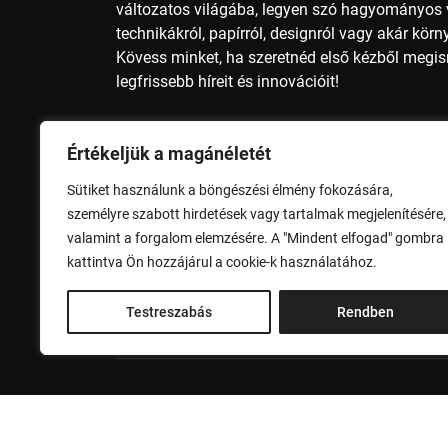
változatos világába, legyen szó hagyományos v
technikákról, papírról, designról vagy akár kör
Kövess minket, ha szeretnéd első kézből megi
legfrissebb híreit és innovációit!
Nyomdai méretek, nyomdai előkészítés, nyomda
Értékeljük a magánéletét
papírméter, A4 méret, A3 méret, A2 méret, A1 mé
méret, B2 méret, B1 méret, B0 méret, nyomdai 
Sütiket használunk a böngészési élmény fokozására,
alapszínek, nyomdai szolgáltatások, nyomdai 
személyre szabott hirdetések vagy tartalmak megjelenítésére,
valamint a forgalom elemzésére. A "Mindent elfogad" gombra
Adatvédelem
Impresszum
kattintva Ön hozzájárul a cookie-k használatához.
Testreszabás
Rendben