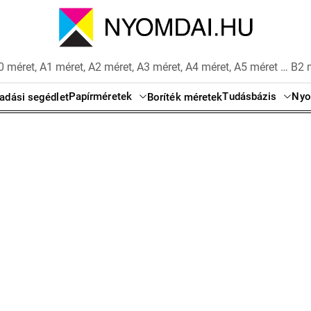
 méret, A1 méret, A2 méret, A3 méret, A4 méret, A5 méret … B2 
Papírméretek
Tudásbázis
Nyo
adási segédlet
Boríték méretek