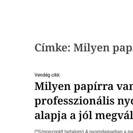
k
Címke:
Milyen pap
Vendég cikk
Milyen papírra va
professzionális 
alapja a jól megvá
(*Szponzorált tartalom) A nyomdaiparban a pa