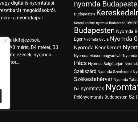
nyomda Budapeste
agy digitális nyomtatási
nyezetbarát megoldásokról.
Kereskedel
Budapesten
smerni a nyomdaipar
nyom
Kereskedelmi nyomda Budaörsön
Budapesten
Nyomda B
Nyomda G
Eger
i szakkifejezések,
Nyomda Gyula
Nyom
ret, A0 méret, B4 méret, B3
Nyomda Kecskemét
szakkifejezések, nyomdai
Nyomda Mosonmagyaróvár
Nyomda 
operátor…
Pécs
Nyomda Salgótarján
Nyomda
Szekszárd
Nyomda Szentendre
Ny
Székesfehérvár
Nyomda Tata
Nyomtat
nyomtatás
Érd
Szi
Pólónyomtatás Budapesten