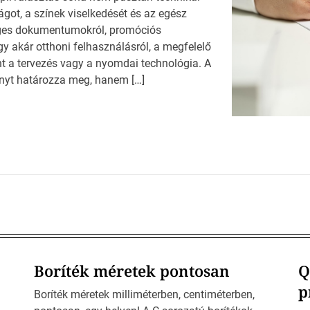
got, a színek viselkedését és az egész
éges dokumentumokról, promóciós
y akár otthoni felhasználásról, a megfelelő
nt a tervezés vagy a nyomdai technológia. A
nyt határozza meg, hanem […]
Boríték méretek pontosan
Q
p
Boríték méretek milliméterben, centiméterben,