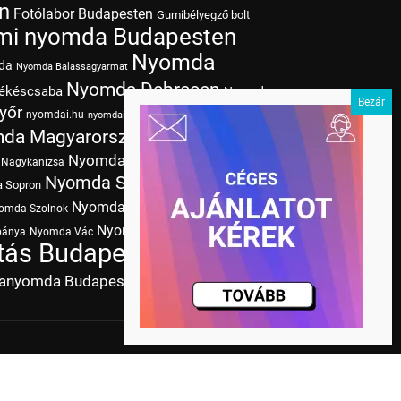
n
Fotólabor Budapesten
Gumibélyegző bolt
mi nyomda Budapesten
Nyomda
da
Nyomda Balassagyarmat
Nyomda Debrecen
ékéscsaba
Nyomda
yőr
nyomdai.hu
Nyomda Kaposvár
nyomdai színek
da Magyarország
Nyomda Miskolc
Nyomda
Nyomda Nyíregyháza
Nagykanizsa
Nyomda Szeged
Nyomda
 Sopron
Nyomda
Nyomda Szombathely
omda Szolnok
Nyomda Zalaegerszeg
bánya
Nyomda Vác
Nyomda
ás Budapesten
Papírméretek
tanyomda Budapesten
Tudásbázis