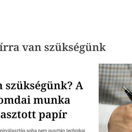
írra van szükségünk
n szükségünk? A
nyomdai munka
lasztott papír
pírválasztás soha nem pusztán technikai