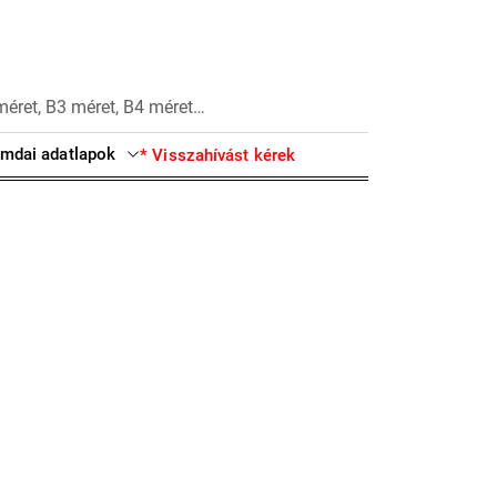
méret, B3 méret, B4 méret…
mdai adatlapok
* Visszahívást kérek