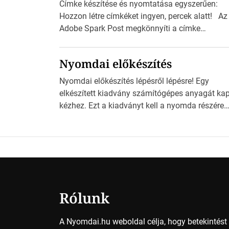
Címke készítése és nyomtatása egyszerűen:
Hozzon létre címkéket ingyen, percek alatt! Az
Adobe Spark Post megkönnyíti a címke
tervezését Az Adobe Spark Inspirációs galériáj
rengeteg professzionálisan megtervezett sablo
Nyomdai előkészítés
tartalmaz, amelyek segítségével igazán
foroghatnak a kreatív fogaskerekek, miközben
Nyomdai előkészítés lépésről lépésre! Egy
zajlik a saját címke készítése. Hogyan
elkészített kiadvány számítógépes anyagát ka
készítsünk címkét? Válasszon méretet és alako
kézhez. Ezt a kiadványt kell a nyomda részére
Válassza ki a kívánt címke méretét. Akár néhá
fogadható formában eljuttatnia Nyomdai
személyes […]
kivitelezésre előkészítenie. Amit kézhez kapott 
egy InDesign file, sok kép file, Illustratorban
készült vektorgrafika. Minden esetben
konzultáljunk a nyomdával, mielőtt elkezdjük a
nyomdai előkészítést!Nehogy az elkészült mun
után derüljön ki, hogy valamit másképp kellett
Rólunk
volna csinálni! […]
A Nyomdai.hu weboldal célja, hogy betekintés