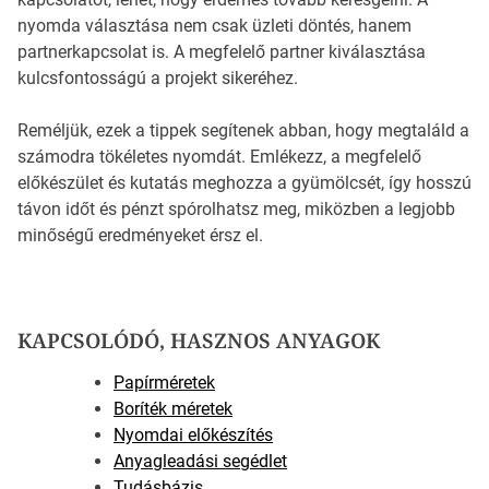
nyomda választása nem csak üzleti döntés, hanem
partnerkapcsolat is. A megfelelő partner kiválasztása
kulcsfontosságú a projekt sikeréhez.
Reméljük, ezek a tippek segítenek abban, hogy megtaláld a
számodra tökéletes nyomdát. Emlékezz, a megfelelő
előkészület és kutatás meghozza a gyümölcsét, így hosszú
távon időt és pénzt spórolhatsz meg, miközben a legjobb
minőségű eredményeket érsz el.
KAPCSOLÓDÓ, HASZNOS ANYAGOK
Papírméretek
Boríték méretek
Nyomdai előkészítés
Anyagleadási segédlet
Tudásbázis