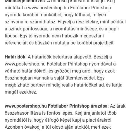
Minőségellenőrzés
: A minőség kulcsfontosságú. Kérj
mintákat a www.postershop.hu Fotólabor Printshop
nyomda korábbi munkáiból, hogy láthasd, milyen
színvonalra számíthatsz. Figyelj a részletekre, mint például
a színek pontossága, a nyomtatás minősége, és a papír
típusa. Egy jó nyomda nem habozik megosztani
referenciáit és büszkén mutatja be korábbi projektjeit.
Határidők
: A határidők betartása alapvető. Beszélj a
www.postershop.hu Fotólabor Printshop nyomdával a
várható határidőkről, és győződj meg arról, hogy azok
összhangban vannak a saját ütemterveddel. Egy
megbízható partner mindig reális határidőket ad, és tartja
magát ezekhez.
www.postershop.hu Fotólabor Printshop árazása
: Az árak
összehasonlítása is fontos lépés. Kérj árajánlatot több
nyomdától is, hogy átfogó képet kapj a piaci árakról.
Azonban óvakodj a túl olcsó ajánlatoktól, mert ezek