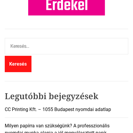
K
e
r
e
s
é
s
:
Legutóbbi bejegyzések
CC Printing Kft. – 1055 Budapest nyomdai adatlap
Milyen papírra van szükségünk? A professzionális
nyomdai munka alapja a jól megválasztott papír