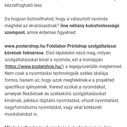
kézzelfogható lesz.
De hogyan biztosíthatod, hogy a választott nyomda
megfelel az elvárásaidnak?
Íme néhány kulcsfontosságú
szempont
, amire érdemes figyelned:
www.postershop.hu Fotólabor Printshop szolgáltatásai
körének felmérése
: Első lépésként nézd meg, milyen
szolgáltatásokat kínál a nyomda, ezt a honlapján
(
https://www.postershop.hu/
) a legegyszerűbb megtenned.
Nem csak a nyomtatási technológiák széles skálája
fontos, hanem az, hogy azok megfelelnek-e a projekted
specifikus igényeinek. Keresd azokat a nyomdákat,
amelyek flexibilisek és széleskörű szolgáltatásokat
kínálnak, például digitális nyomtatást, ofszet nyomtatást,
nagyformátumú nyomtatást, vagy akár kötészeti
munkálatokat is.