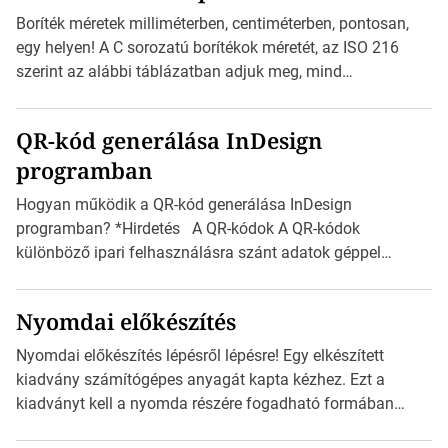
zajlik a saját címke készítése. Hogyan készítsünk címkét?
Boríték méretek milliméterben, centiméterben, pontosan,
Válasszon méretet és alakot: Válassza ki a kívánt címke
egy helyen! A C sorozatú borítékok méretét, az ISO 216
méretét. Akár néhány […]
szerint az alábbi táblázatban adjuk meg, mind
milliméterben, mind centiméterben. *Hirdetés C sorozatú
boríték méretek Az alábbi ábra az egyes borítékok méretét
QR-kód generálása InDesign
mutatja az A4-es papírlaphoz viszonyítva. Az amerikai és
programban
észak-amerikai boríték méretére az ISO 216 nem
vonatkozik. Boríték méretének táblázata C0-tól […]
Hogyan működik a QR-kód generálása InDesign
programban? *Hirdetés A QR-kódok A QR-kódok
különböző ipari felhasználásra szánt adatok géppel
olvasható nyomtatott megfelelői. Ez mára általánossá vált
a fogyasztóknak szánt hirdetésekben. A felhasználó
Nyomdai előkészítés
okostelefonjára telepíthet egy QR-kód-leolvasó
alkalmazást, ami leolvasni és dekódolni képes az URL-
Nyomdai előkészítés lépésről lépésre! Egy elkészített
információt és átirányítja a telefon böngészőjét a cég
kiadvány számítógépes anyagát kapta kézhez. Ezt a
weblapjára. A QR-kód beolvasása után a felhasználó
kiadványt kell a nyomda részére fogadható formában
szöveges üzenetet […]
eljuttatnia Nyomdai kivitelezésre előkészítenie. Amit