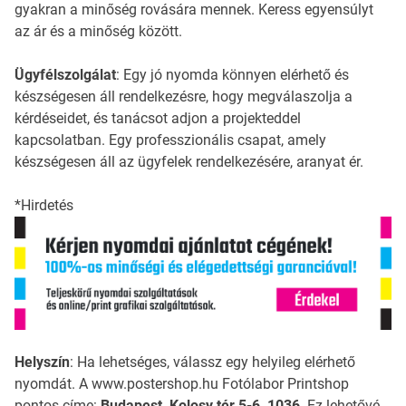
gyakran a minőség rovására mennek. Keress egyensúlyt
az ár és a minőség között.
Ügyfélszolgálat
: Egy jó nyomda könnyen elérhető és
készségesen áll rendelkezésre, hogy megválaszolja a
kérdéseidet, és tanácsot adjon a projekteddel
kapcsolatban. Egy professzionális csapat, amely
készségesen áll az ügyfelek rendelkezésére, aranyat ér.
*Hirdetés
Helyszín
: Ha lehetséges, válassz egy helyileg elérhető
nyomdát. A www.postershop.hu Fotólabor Printshop
pontos címe:
Budapest, Kolosy tér 5-6, 1036
. Ez lehetővé