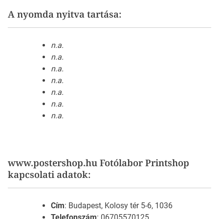
A nyomda nyitva tartása:
n.a.
n.a.
n.a.
n.a.
n.a.
n.a.
n.a.
www.postershop.hu Fotólabor Printshop
kapcsolati adatok:
Cím
: Budapest, Kolosy tér 5-6, 1036
Telefonszám
: 06705570125