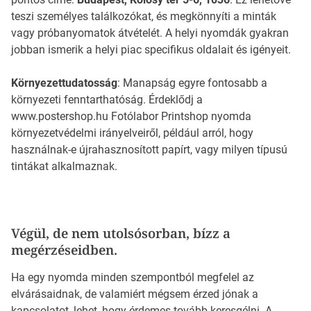
teszi személyes találkozókat, és megkönnyíti a minták
vagy próbanyomatok átvételét. A helyi nyomdák gyakran
jobban ismerik a helyi piac specifikus oldalait és igényeit.
Környezettudatosság
: Manapság egyre fontosabb a
környezeti fenntarthatóság. Érdeklődj a
www.postershop.hu Fotólabor Printshop nyomda
környezetvédelmi irányelveiről, például arról, hogy
használnak-e újrahasznosított papírt, vagy milyen típusú
tintákat alkalmaznak.
Végül, de nem utolsósorban, bízz a
megérzéseidben.
Ha egy nyomda minden szempontból megfelel az
elvárásaidnak, de valamiért mégsem érzed jónak a
kapcsolatot, lehet, hogy érdemes tovább keresgélni. A