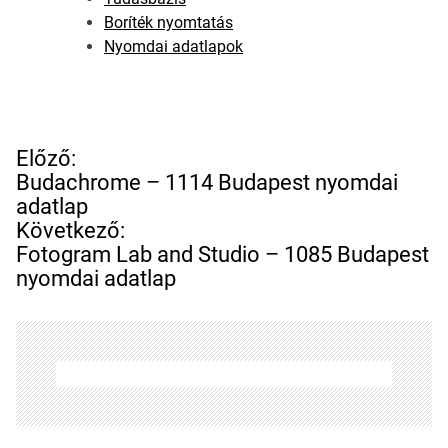
Boríték nyomtatás
Nyomdai adatlapok
B
Előző:
e
Budachrome – 1114 Budapest nyomdai
j
adatlap
e
Következő:
g
Fotogram Lab and Studio – 1085 Budapest
y
nyomdai adatlap
z
é
s
n
a
v
i