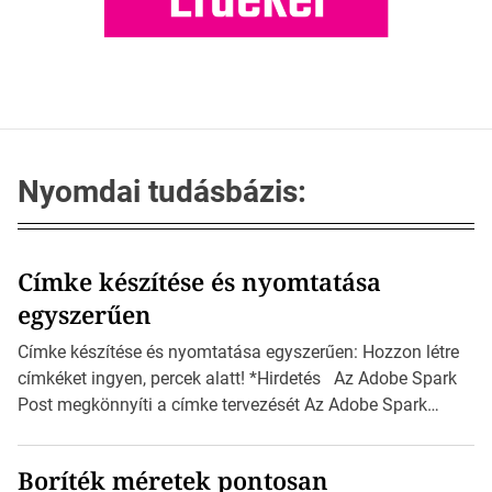
Nyomdai tudásbázis:
Címke készítése és nyomtatása
egyszerűen
Címke készítése és nyomtatása egyszerűen: Hozzon létre
címkéket ingyen, percek alatt! *Hirdetés Az Adobe Spark
Post megkönnyíti a címke tervezését Az Adobe Spark
Inspirációs galériája rengeteg professzionálisan
megtervezett sablont tartalmaz, amelyek segítségével
Boríték méretek pontosan
igazán foroghatnak a kreatív fogaskerekek, miközben