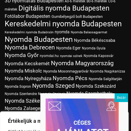
3D nyomtatás Budapesten
A0-6 méretek
B0-6 méretek
C0-6
Digitális nyomda Budapesten
méretek
Fotólabor Budapesten
Gumibélyegző bolt Budapesten
Kereskedelmi nyomda Budapesten
nyomda
Kereskedelmi nyomda Budaörsön
Nyomda Balassagyarmat
Nyomda Budapesten
Nyomda Békéscsaba
Nyomda Debrecen
Nyomda Eger
Nyomda Gyula
Nyomda Győr
nyomdai.hu
Nyomda Kaposvár
nyomdai színek
Nyomda Magyarország
Nyomda Kecskemét
Nyomda Miskolc
Nyomda Mosonmagyaróvár
Nyomda Nagykanizsa
Nyomda Pécs
Nyomda Nyíregyháza
Nyomda Salgótarján
Nyomda Szeged
Nyomda Szekszárd
Nyomda Sopron
Nyomda Szombathely
Nyomda Szentendre
Nyomda Szolnok
Nyomda Székesfehérvár
Nyomda Tatabánya
Nyomda Vác
Nyomda Zalaegerszeg
nyomtatás
Nyomda Érd
Nyomtatás Budapesten
Papírméretek
Értékeljük a magánéletét
Szitanyomda Budapesten
Pólónyomtatás Budapesten