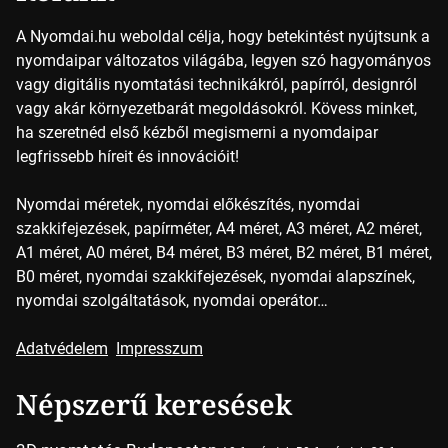
A Nyomdai.hu weboldal célja, hogy betekintést nyújtsunk a
nyomdaipar változatos világába, legyen szó hagyományos
vagy digitális nyomtatási technikákról, papírról, designról
vagy akár környezetbarát megoldásokról. Kövess minket,
ha szeretnéd első kézből megismerni a nyomdaipar
legfrissebb híreit és innovációit!
Nyomdai méretek, nyomdai előkészítés, nyomdai
szakkifejezések, papírméter, A4 méret, A3 méret, A2 méret,
A1 méret, A0 méret, B4 méret, B3 méret, B2 méret, B1 méret,
B0 méret, nyomdai szakkifejezések, nyomdai alapszínek,
nyomdai szolgáltatások, nyomdai operátor…
Adatvédelem
Impresszum
Népszerű keresések