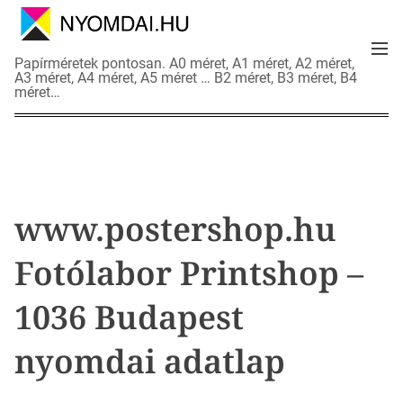
S
k
M
i
N
Papírméretek pontosan. A0 méret, A1 méret, A2 méret,
e
p
A3 méret, A4 méret, A5 méret … B2 méret, B3 méret, B4
y
n
méret…
t
o
u
o
m
c
d
o
a
n
i
t
a
www.postershop.hu
e
d
n
a
Fotólabor Printshop –
t
t
l
1036 Budapest
a
p
nyomdai adatlap
o
k