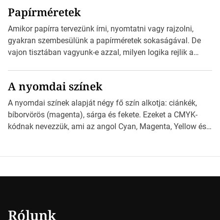
kézhez kapott az egy InDesign file, sok kép file,
Papírméretek
Illustratorban készült vektorgrafika. *Hirdetés Minden
esetben konzultáljunk a nyomdával, mielőtt elkezdjük a
Amikor papírra tervezünk írni, nyomtatni vagy rajzolni,
nyomdai előkészítést!Nehogy az elkészült munka után
gyakran szembesülünk a papírméretek sokaságával. De
derüljön ki, hogy valamit másképp kellett volna csinálni! […]
vajon tisztában vagyunk-e azzal, milyen logika rejlik a
különböző méretű lapok mögött, és hogy miként
választhatjuk ki a legmegfelelőbbet projektjeinkhez?
A nyomdai színek
*Hirdetés Ebben a cikkben a papírméretek izgalmas
világába kalauzolunk el téged, hogy jobban megértsd,
A nyomdai színek alapját négy fő szín alkotja: ciánkék,
milyen szempontok alapján érdemes választanod a
bíborvörös (magenta), sárga és fekete. Ezeket a CMYK-
jövőben. Bevezetés a papírméretek világába A […]
kódnak nevezzük, ami az angol Cyan, Magenta, Yellow és
Key (fekete) szavak rövidítése. Ez a négy szín
keveredésével hozható létre szinte bármilyen más szín. De
vajon hogy is működik ez pontosan? *Hirdetés A nyomdai
színek részletei Amikor egy képet nyomtatnak, mindegyik
alapszínt külön-külön […]
Rólunk