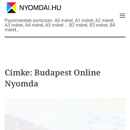
S
k
M
i
N
Papírméretek pontosan. A0 méret, A1 méret, A2 méret,
e
p
A3 méret, A4 méret, A5 méret … B2 méret, B3 méret, B4
y
n
méret…
t
o
u
o
m
c
d
o
a
n
i
t
a
Címke:
Budapest Online
e
d
n
Nyomda
a
t
t
l
a
p
o
k