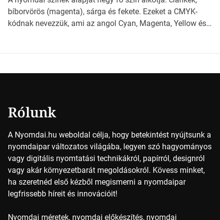
érdemes választanod a jövőben. Bevezetés a
bíborvörös (magenta), sárga és fekete. Ezeket a CMYK-
papírméretek világába A papírméretek […]
kódnak nevezzük, ami az angol Cyan, Magenta, Yellow és
Key (fekete) szavak rövidítése. Ez a négy szín
keveredésével hozható létre szinte bármilyen más szín. De
vajon hogy is működik ez pontosan? A nyomdai színek
részletei Amikor egy képet nyomtatnak, mindegyik
alapszínt külön-külön viszik […]
Rólunk
A Nyomdai.hu weboldal célja, hogy betekintést nyújtsunk a
nyomdaipar változatos világába, legyen szó hagyományos
vagy digitális nyomtatási technikákról, papírról, designról
vagy akár környezetbarát megoldásokról. Kövess minket,
ha szeretnéd első kézből megismerni a nyomdaipar
legfrissebb híreit és innovációit!
Nyomdai méretek, nyomdai előkészítés, nyomdai