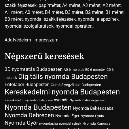
szakkifejezések, papírméter, A4 méret, A3 méret, A2 méret,
A1 méret, A0 méret, B4 méret, B3 méret, B2 méret, B1 méret,
B0 méret, nyomdai szakkifejezések, nyomdai alapszínek,
nyomdai szolgáltatások, nyomdai operátor…
Adatvédelem
Impresszum
Népszerű keresések
3D nyomtatás Budapesten
A0-6 méretek
B0-6 méretek
C0-6
Digitális nyomda Budapesten
méretek
Fotólabor Budapesten
Gumibélyegző bolt Budapesten
Kereskedelmi nyomda Budapesten
nyomda
Kereskedelmi nyomda Budaörsön
Nyomda Balassagyarmat
Nyomda Budapesten
Nyomda Békéscsaba
Nyomda Debrecen
Nyomda Eger
Nyomda Gyula
Nyomda Győr
nyomdai.hu
Nyomda Kaposvár
nyomdai színek