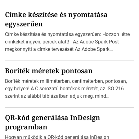
Címke készítése és nyomtatása
egyszerűen
Címke készítése és nyomtatása egyszerűen: Hozzon létre
címkéket ingyen, percek alatt! Az Adobe Spark Post
megkönnyíti a címke tervezését Az Adobe Spark
Inspirációs galériája rengeteg professzionálisan
megtervezett sablont tartalmaz, amelyek segítségével
Boríték méretek pontosan
igazán foroghatnak a kreatív fogaskerekek, miközben
zajlik a saját címke készítése. Hogyan készítsünk címkét?
Boríték méretek milliméterben, centiméterben, pontosan,
Válasszon méretet és alakot: Válassza ki a kívánt címke
egy helyen! A C sorozatú borítékok méretét, az ISO 216
méretét. Akár néhány személyes […]
szerint az alábbi táblázatban adjuk meg, mind
milliméterben, mind centiméterben. C sorozatú boríték
méretek Az alábbi ábra az egyes borítékok méretét mutatja
QR-kód generálása InDesign
az A4-es papírlaphoz viszonyítva. Az amerikai és észak-
programban
amerikai boríték méretére az ISO 216 nem vonatkozik.
Boríték méretének táblázata C0-tól C10-ig […]
Hogyan működik a QR-kód generálása InDesign