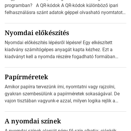
programban? A QR-kódok A QR-kódok különböző ipari
felhasználásra szánt adatok géppel olvasható nyomtatott
megfelelői. Ez mára általánossá vált a fogyasztóknak
szánt hirdetésekben. A felhasználó okostelefonjára
Nyomdai előkészítés
telepíthet egy QR-kód-leolvasó alkalmazást, ami leolvasni
és dekódolni képes az URL-információt és átirányítja a
Nyomdai előkészítés lépésről lépésre! Egy elkészített
telefon böngészőjét a cég weblapjára. A QR-kód
kiadvány számítógépes anyagát kapta kézhez. Ezt a
beolvasása után a felhasználó szöveges üzenetet kaphat,
kiadványt kell a nyomda részére fogadható formában
[…]
eljuttatnia Nyomdai kivitelezésre előkészítenie. Amit
kézhez kapott az egy InDesign file, sok kép file,
Papírméretek
Illustratorban készült vektorgrafika. Minden esetben
konzultáljunk a nyomdával, mielőtt elkezdjük a nyomdai
Amikor papírra tervezünk írni, nyomtatni vagy rajzolni,
előkészítést!Nehogy az elkészült munka után derüljön ki,
gyakran szembesülünk a papírméretek sokaságával. De
hogy valamit másképp kellett volna csinálni! […]
vajon tisztában vagyunk-e azzal, milyen logika rejlik a
különböző méretű lapok mögött, és hogy miként
választhatjuk ki a legmegfelelőbbet projektjeinkhez? Ebben
A nyomdai színek
a cikkben a papírméretek izgalmas világába kalauzolunk el
téged, hogy jobban megértsd, milyen szempontok alapján
A nyomdai színek alapját négy fő szín alkotja: ciánkék,