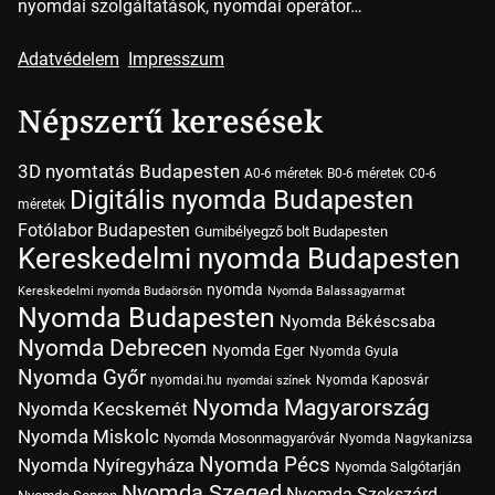
nyomdai szolgáltatások, nyomdai operátor…
Adatvédelem
Impresszum
Népszerű keresések
3D nyomtatás Budapesten
A0-6 méretek
B0-6 méretek
C0-6
Digitális nyomda Budapesten
méretek
Fotólabor Budapesten
Gumibélyegző bolt Budapesten
Kereskedelmi nyomda Budapesten
nyomda
Kereskedelmi nyomda Budaörsön
Nyomda Balassagyarmat
Nyomda Budapesten
Nyomda Békéscsaba
Nyomda Debrecen
Nyomda Eger
Nyomda Gyula
Nyomda Győr
nyomdai.hu
Nyomda Kaposvár
nyomdai színek
Nyomda Magyarország
Nyomda Kecskemét
Nyomda Miskolc
Nyomda Mosonmagyaróvár
Nyomda Nagykanizsa
Nyomda Pécs
Nyomda Nyíregyháza
Nyomda Salgótarján
Nyomda Szeged
Nyomda Szekszárd