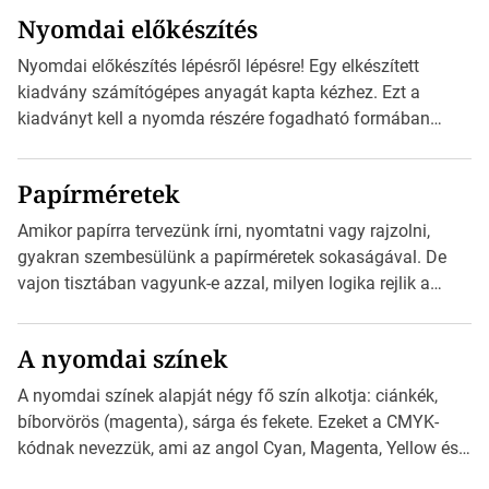
szánt hirdetésekben. A felhasználó okostelefonjára
Nyomdai előkészítés
telepíthet egy QR-kód-leolvasó alkalmazást, ami leolvasni
és dekódolni képes az URL-információt és átirányítja a
Nyomdai előkészítés lépésről lépésre! Egy elkészített
telefon böngészőjét a cég weblapjára. A QR-kód
kiadvány számítógépes anyagát kapta kézhez. Ezt a
beolvasása után a felhasználó szöveges üzenetet kaphat,
kiadványt kell a nyomda részére fogadható formában
[…]
eljuttatnia Nyomdai kivitelezésre előkészítenie. Amit
kézhez kapott az egy InDesign file, sok kép file,
Papírméretek
Illustratorban készült vektorgrafika. Minden esetben
konzultáljunk a nyomdával, mielőtt elkezdjük a nyomdai
Amikor papírra tervezünk írni, nyomtatni vagy rajzolni,
előkészítést!Nehogy az elkészült munka után derüljön ki,
gyakran szembesülünk a papírméretek sokaságával. De
hogy valamit másképp kellett volna csinálni! […]
vajon tisztában vagyunk-e azzal, milyen logika rejlik a
különböző méretű lapok mögött, és hogy miként
választhatjuk ki a legmegfelelőbbet projektjeinkhez? Ebben
A nyomdai színek
a cikkben a papírméretek izgalmas világába kalauzolunk el
téged, hogy jobban megértsd, milyen szempontok alapján
A nyomdai színek alapját négy fő szín alkotja: ciánkék,
érdemes választanod a jövőben. Bevezetés a
bíborvörös (magenta), sárga és fekete. Ezeket a CMYK-
papírméretek világába A papírméretek […]
kódnak nevezzük, ami az angol Cyan, Magenta, Yellow és
Key (fekete) szavak rövidítése. Ez a négy szín