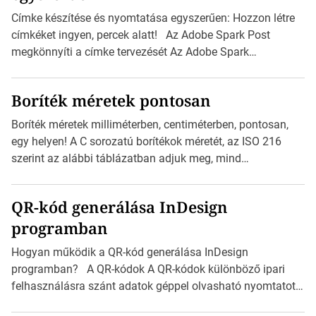
Címke készítése és nyomtatása egyszerűen: Hozzon létre
címkéket ingyen, percek alatt! Az Adobe Spark Post
megkönnyíti a címke tervezését Az Adobe Spark
Inspirációs galériája rengeteg professzionálisan
megtervezett sablont tartalmaz, amelyek segítségével
Boríték méretek pontosan
igazán foroghatnak a kreatív fogaskerekek, miközben
zajlik a saját címke készítése. Hogyan készítsünk címkét?
Boríték méretek milliméterben, centiméterben, pontosan,
Válasszon méretet és alakot: Válassza ki a kívánt címke
egy helyen! A C sorozatú borítékok méretét, az ISO 216
méretét. Akár néhány személyes […]
szerint az alábbi táblázatban adjuk meg, mind
milliméterben, mind centiméterben. C sorozatú boríték
méretek Az alábbi ábra az egyes borítékok méretét mutatja
QR-kód generálása InDesign
az A4-es papírlaphoz viszonyítva. Az amerikai és észak-
programban
amerikai boríték méretére az ISO 216 nem vonatkozik.
Boríték méretének táblázata C0-tól C10-ig […]
Hogyan működik a QR-kód generálása InDesign
programban? A QR-kódok A QR-kódok különböző ipari
felhasználásra szánt adatok géppel olvasható nyomtatott
megfelelői. Ez mára általánossá vált a fogyasztóknak