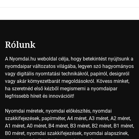
keveredésével hozható létre szinte bármilyen más szín. De
vajon hogy is működik ez pontosan? A nyomdai színek
részletei Amikor egy képet nyomtatnak, mindegyik
alapszínt külön-külön viszik […]
Rólunk
A Nyomdai.hu weboldal célja, hogy betekintést nyújtsunk a
nyomdaipar változatos világába, legyen szó hagyományos
vagy digitális nyomtatási technikákról, papírról, designról
vagy akár környezetbarát megoldásokról. Kövess minket,
ha szeretnéd első kézből megismerni a nyomdaipar
legfrissebb híreit és innovációit!
Nyomdai méretek, nyomdai előkészítés, nyomdai
szakkifejezések, papírméter, A4 méret, A3 méret, A2 méret,
A1 méret, A0 méret, B4 méret, B3 méret, B2 méret, B1 méret,
B0 méret, nyomdai szakkifejezések, nyomdai alapszínek,