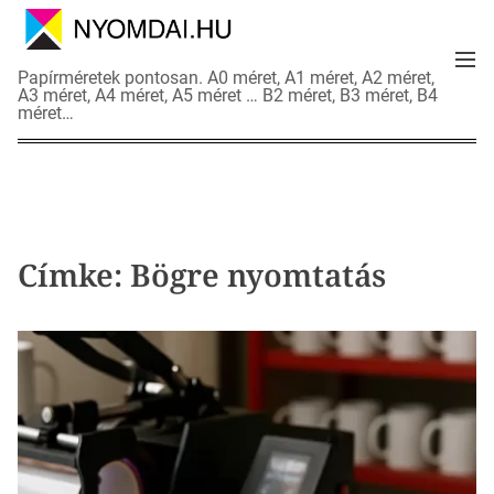
S
k
M
i
N
Papírméretek pontosan. A0 méret, A1 méret, A2 méret,
e
p
A3 méret, A4 méret, A5 méret … B2 méret, B3 méret, B4
y
n
méret…
t
o
u
o
m
c
d
o
a
n
i
t
a
Címke:
Bögre nyomtatás
e
d
n
a
t
t
l
a
p
o
k