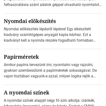
felhasználásra szánt adatok géppel olvasható nyomtatott
megfelelői. Ez mára általánossá vált a fogyasztóknak
szánt hirdetésekben. A felhasználó okostelefonjára
Nyomdai előkészítés
telepíthet egy QR-kód-leolvasó alkalmazást, ami leolvasni
és dekódolni képes az URL-információt és átirányítja a
Nyomdai előkészítés lépésről lépésre! Egy elkészített
telefon böngészőjét a cég weblapjára. A QR-kód
kiadvány számítógépes anyagát kapta kézhez. Ezt a
beolvasása után a felhasználó szöveges üzenetet kaphat,
kiadványt kell a nyomda részére fogadható formában
[…]
eljuttatnia Nyomdai kivitelezésre előkészítenie. Amit
kézhez kapott az egy InDesign file, sok kép file,
Papírméretek
Illustratorban készült vektorgrafika. Minden esetben
konzultáljunk a nyomdával, mielőtt elkezdjük a nyomdai
Amikor papírra tervezünk írni, nyomtatni vagy rajzolni,
előkészítést!Nehogy az elkészült munka után derüljön ki,
gyakran szembesülünk a papírméretek sokaságával. De
hogy valamit másképp kellett volna csinálni! […]
vajon tisztában vagyunk-e azzal, milyen logika rejlik a
különböző méretű lapok mögött, és hogy miként
választhatjuk ki a legmegfelelőbbet projektjeinkhez? Ebben
A nyomdai színek
a cikkben a papírméretek izgalmas világába kalauzolunk el
téged, hogy jobban megértsd, milyen szempontok alapján
A nyomdai színek alapját négy fő szín alkotja: ciánkék,
érdemes választanod a jövőben. Bevezetés a