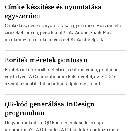
Címke készítése és nyomtatása
egyszerűen
Címke készítése és nyomtatása egyszerűen: Hozzon létre
címkéket ingyen, percek alatt! Az Adobe Spark Post
megkönnyíti a címke tervezését Az Adobe Spark
Inspirációs galériája rengeteg professzionálisan
megtervezett sablont tartalmaz, amelyek segítségével
Boríték méretek pontosan
igazán foroghatnak a kreatív fogaskerekek, miközben
zajlik a saját címke készítése. Hogyan készítsünk címkét?
Boríték méretek milliméterben, centiméterben, pontosan,
Válasszon méretet és alakot: Válassza ki a kívánt címke
egy helyen! A C sorozatú borítékok méretét, az ISO 216
méretét. Akár néhány személyes […]
szerint az alábbi táblázatban adjuk meg, mind
milliméterben, mind centiméterben. C sorozatú boríték
méretek Az alábbi ábra az egyes borítékok méretét mutatja
QR-kód generálása InDesign
az A4-es papírlaphoz viszonyítva. Az amerikai és észak-
programban
amerikai boríték méretére az ISO 216 nem vonatkozik.
Boríték méretének táblázata C0-tól C10-ig […]
Hogyan működik a QR-kód generálása InDesign
programban? A QR-kódok A QR-kódok különböző ipari