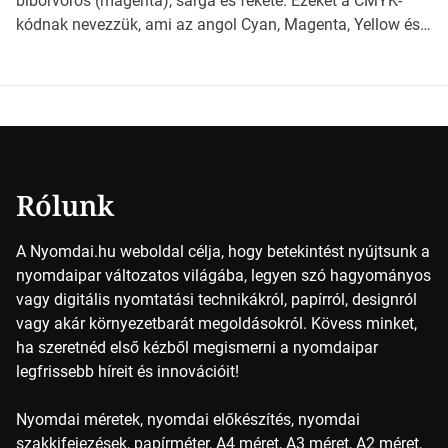
bíborvörös (magenta), sárga és fekete. Ezeket a CMYK-
papírméretek világába A papírméretek […]
kódnak nevezzük, ami az angol Cyan, Magenta, Yellow és
Key (fekete) szavak rövidítése. Ez a négy szín
keveredésével hozható létre szinte bármilyen más szín. De
vajon hogy is működik ez pontosan? A nyomdai színek
részletei Amikor egy képet nyomtatnak, mindegyik
alapszínt külön-külön viszik […]
Rólunk
A Nyomdai.hu weboldal célja, hogy betekintést nyújtsunk a
nyomdaipar változatos világába, legyen szó hagyományos
vagy digitális nyomtatási technikákról, papírról, designról
vagy akár környezetbarát megoldásokról. Kövess minket,
ha szeretnéd első kézből megismerni a nyomdaipar
legfrissebb híreit és innovációit!
Nyomdai méretek, nyomdai előkészítés, nyomdai
szakkifejezések, papírméter, A4 méret, A3 méret, A2 méret,