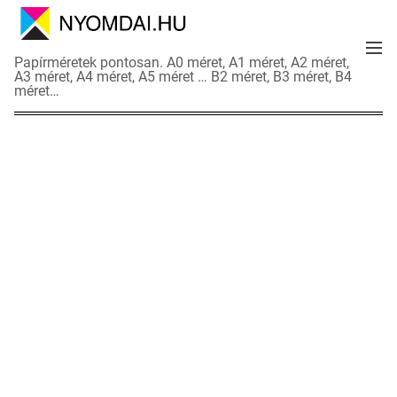
S
k
M
i
N
Papírméretek pontosan. A0 méret, A1 méret, A2 méret,
e
p
A3 méret, A4 méret, A5 méret … B2 méret, B3 méret, B4
y
n
méret…
t
o
u
o
m
c
d
o
a
n
i
t
a
e
d
n
a
t
t
l
a
p
o
k