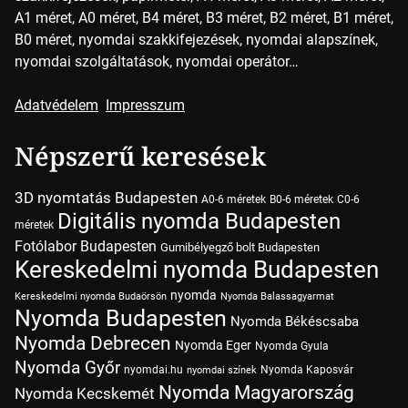
A1 méret, A0 méret, B4 méret, B3 méret, B2 méret, B1 méret,
B0 méret, nyomdai szakkifejezések, nyomdai alapszínek,
nyomdai szolgáltatások, nyomdai operátor…
Adatvédelem
Impresszum
Népszerű keresések
3D nyomtatás Budapesten
A0-6 méretek
B0-6 méretek
C0-6
Digitális nyomda Budapesten
méretek
Fotólabor Budapesten
Gumibélyegző bolt Budapesten
Kereskedelmi nyomda Budapesten
nyomda
Kereskedelmi nyomda Budaörsön
Nyomda Balassagyarmat
Nyomda Budapesten
Nyomda Békéscsaba
Nyomda Debrecen
Nyomda Eger
Nyomda Gyula
Nyomda Győr
nyomdai.hu
Nyomda Kaposvár
nyomdai színek
Nyomda Magyarország
Nyomda Kecskemét