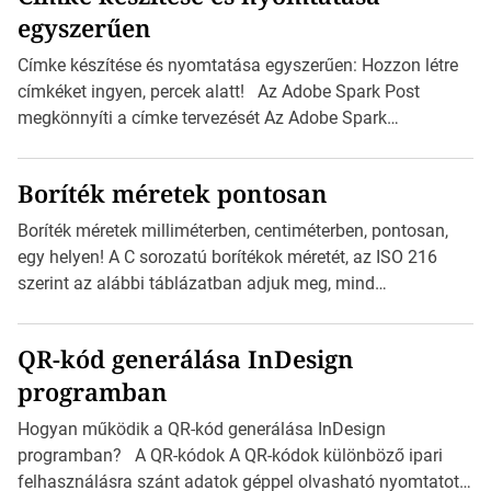
egyszerűen
Címke készítése és nyomtatása egyszerűen: Hozzon létre
címkéket ingyen, percek alatt! Az Adobe Spark Post
megkönnyíti a címke tervezését Az Adobe Spark
Inspirációs galériája rengeteg professzionálisan
megtervezett sablont tartalmaz, amelyek segítségével
Boríték méretek pontosan
igazán foroghatnak a kreatív fogaskerekek, miközben
zajlik a saját címke készítése. Hogyan készítsünk címkét?
Boríték méretek milliméterben, centiméterben, pontosan,
Válasszon méretet és alakot: Válassza ki a kívánt címke
egy helyen! A C sorozatú borítékok méretét, az ISO 216
méretét. Akár néhány személyes […]
szerint az alábbi táblázatban adjuk meg, mind
milliméterben, mind centiméterben. C sorozatú boríték
méretek Az alábbi ábra az egyes borítékok méretét mutatja
QR-kód generálása InDesign
az A4-es papírlaphoz viszonyítva. Az amerikai és észak-
programban
amerikai boríték méretére az ISO 216 nem vonatkozik.
Boríték méretének táblázata C0-tól C10-ig […]
Hogyan működik a QR-kód generálása InDesign
programban? A QR-kódok A QR-kódok különböző ipari
felhasználásra szánt adatok géppel olvasható nyomtatott