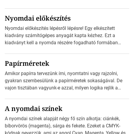
megfelelői. Ez mára általánossá vált a fogyasztóknak
szánt hirdetésekben. A felhasználó okostelefonjára
Nyomdai előkészítés
telepíthet egy QR-kód-leolvasó alkalmazást, ami leolvasni
és dekódolni képes az URL-információt és átirányítja a
Nyomdai előkészítés lépésről lépésre! Egy elkészített
telefon böngészőjét a cég weblapjára. A QR-kód
kiadvány számítógépes anyagát kapta kézhez. Ezt a
beolvasása után a felhasználó szöveges üzenetet kaphat,
kiadványt kell a nyomda részére fogadható formában
[…]
eljuttatnia Nyomdai kivitelezésre előkészítenie. Amit
kézhez kapott az egy InDesign file, sok kép file,
Papírméretek
Illustratorban készült vektorgrafika. Minden esetben
konzultáljunk a nyomdával, mielőtt elkezdjük a nyomdai
Amikor papírra tervezünk írni, nyomtatni vagy rajzolni,
előkészítést!Nehogy az elkészült munka után derüljön ki,
gyakran szembesülünk a papírméretek sokaságával. De
hogy valamit másképp kellett volna csinálni! […]
vajon tisztában vagyunk-e azzal, milyen logika rejlik a
különböző méretű lapok mögött, és hogy miként
választhatjuk ki a legmegfelelőbbet projektjeinkhez? Ebben
A nyomdai színek
a cikkben a papírméretek izgalmas világába kalauzolunk el
téged, hogy jobban megértsd, milyen szempontok alapján
A nyomdai színek alapját négy fő szín alkotja: ciánkék,
érdemes választanod a jövőben. Bevezetés a
bíborvörös (magenta), sárga és fekete. Ezeket a CMYK-
papírméretek világába A papírméretek […]
kódnak nevezzük, ami az angol Cyan, Magenta, Yellow és