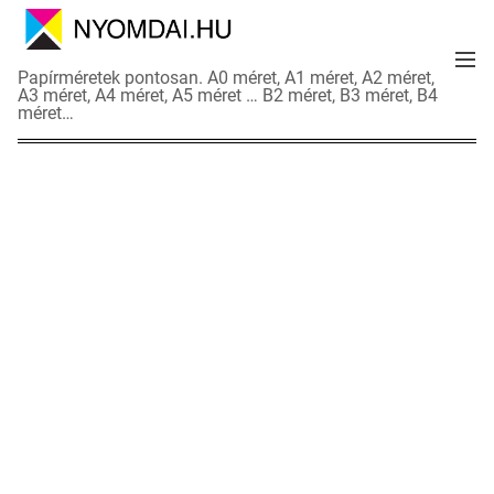
S
k
M
i
N
Papírméretek pontosan. A0 méret, A1 méret, A2 méret,
e
p
A3 méret, A4 méret, A5 méret … B2 méret, B3 méret, B4
y
n
méret…
t
o
u
o
m
c
d
o
a
n
i
t
a
e
d
n
a
t
t
l
a
p
o
k