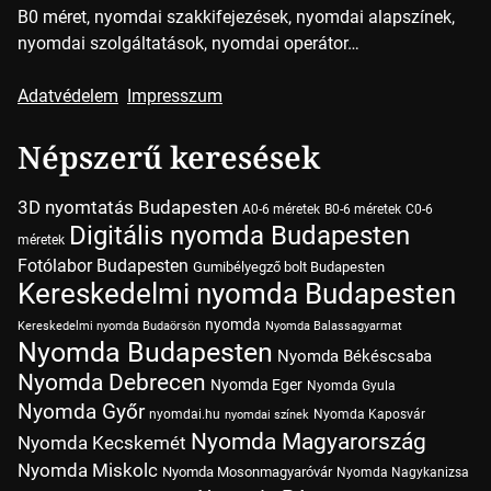
B0 méret, nyomdai szakkifejezések, nyomdai alapszínek,
nyomdai szolgáltatások, nyomdai operátor…
Adatvédelem
Impresszum
Népszerű keresések
3D nyomtatás Budapesten
A0-6 méretek
B0-6 méretek
C0-6
Digitális nyomda Budapesten
méretek
Fotólabor Budapesten
Gumibélyegző bolt Budapesten
Kereskedelmi nyomda Budapesten
nyomda
Kereskedelmi nyomda Budaörsön
Nyomda Balassagyarmat
Nyomda Budapesten
Nyomda Békéscsaba
Nyomda Debrecen
Nyomda Eger
Nyomda Gyula
Nyomda Győr
nyomdai.hu
Nyomda Kaposvár
nyomdai színek
Nyomda Magyarország
Nyomda Kecskemét
Nyomda Miskolc
Nyomda Mosonmagyaróvár
Nyomda Nagykanizsa