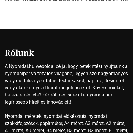
Key (fekete) szavak rövidítése. Ez a négy szín
keveredésével hozható létre szinte bármilyen más szín. De
vajon hogy is működik ez pontosan? A nyomdai színek
részletei Amikor egy képet nyomtatnak, mindegyik
alapszínt külön-külön viszik […]
Rólunk
A Nyomdai.hu weboldal célja, hogy betekintést nyújtsunk a
nyomdaipar változatos világába, legyen szó hagyományos
vagy digitális nyomtatási technikákról, papírról, designról
vagy akár környezetbarát megoldásokról. Kövess minket,
ha szeretnéd első kézből megismerni a nyomdaipar
legfrissebb híreit és innovációit!
Nyomdai méretek, nyomdai előkészítés, nyomdai
szakkifejezések, papírméter, A4 méret, A3 méret, A2 méret,
A1 méret, A0 méret, B4 méret, B3 méret, B2 méret, B1 méret,