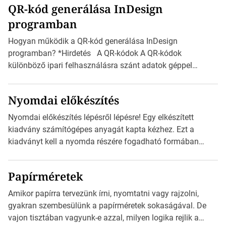
QR-kód generálása InDesign
mutatja az A4-es papírlaphoz viszonyítva. Az amerikai és
programban
észak-amerikai boríték méretére az ISO 216 nem
vonatkozik. Boríték méretének táblázata C0-tól […]
Hogyan működik a QR-kód generálása InDesign
programban? *Hirdetés A QR-kódok A QR-kódok
különböző ipari felhasználásra szánt adatok géppel
olvasható nyomtatott megfelelői. Ez mára általánossá vált
a fogyasztóknak szánt hirdetésekben. A felhasználó
Nyomdai előkészítés
okostelefonjára telepíthet egy QR-kód-leolvasó
alkalmazást, ami leolvasni és dekódolni képes az URL-
Nyomdai előkészítés lépésről lépésre! Egy elkészített
információt és átirányítja a telefon böngészőjét a cég
kiadvány számítógépes anyagát kapta kézhez. Ezt a
weblapjára. A QR-kód beolvasása után a felhasználó
kiadványt kell a nyomda részére fogadható formában
szöveges üzenetet […]
eljuttatnia Nyomdai kivitelezésre előkészítenie. Amit
kézhez kapott az egy InDesign file, sok kép file,
Papírméretek
Illustratorban készült vektorgrafika. *Hirdetés Minden
esetben konzultáljunk a nyomdával, mielőtt elkezdjük a
Amikor papírra tervezünk írni, nyomtatni vagy rajzolni,
nyomdai előkészítést!Nehogy az elkészült munka után
gyakran szembesülünk a papírméretek sokaságával. De
derüljön ki, hogy valamit másképp kellett volna csinálni! […]
vajon tisztában vagyunk-e azzal, milyen logika rejlik a