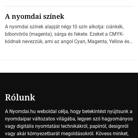
különböző méretű lapok mögött, és hogy miként
választhatjuk ki a legmegfelelőbbet projektjeinkhez?
A nyomdai színek
*Hirdetés Ebben a cikkben a papírméretek izgalmas
világába kalauzolunk el téged, hogy jobban megértsd,
A nyomdai színek alapját négy fő szín alkotja: ciánkék,
milyen szempontok alapján érdemes választanod a
bíborvörös (magenta), sárga és fekete. Ezeket a CMYK-
jövőben. Bevezetés a papírméretek világába A […]
kódnak nevezzük, ami az angol Cyan, Magenta, Yellow és
Key (fekete) szavak rövidítése. Ez a négy szín
keveredésével hozható létre szinte bármilyen más szín. De
vajon hogy is működik ez pontosan? *Hirdetés A nyomdai
színek részletei Amikor egy képet nyomtatnak, mindegyik
alapszínt külön-külön […]
Rólunk
A Nyomdai.hu weboldal célja, hogy betekintést nyújtsunk a
nyomdaipar változatos világába, legyen szó hagyományos
vagy digitális nyomtatási technikákról, papírról, designról
vagy akár környezetbarát megoldásokról. Kövess minket,