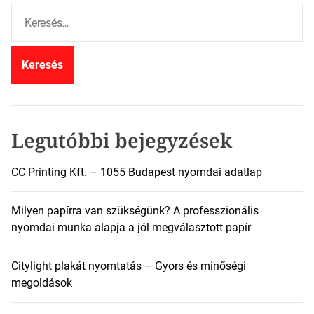
K
e
r
e
s
é
s
:
Legutóbbi bejegyzések
CC Printing Kft. – 1055 Budapest nyomdai adatlap
Milyen papírra van szükségünk? A professzionális
nyomdai munka alapja a jól megválasztott papír
Citylight plakát nyomtatás – Gyors és minőségi
megoldások