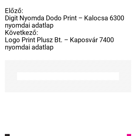
B
Előző:
e
Digit Nyomda Dodo Print – Kalocsa 6300
j
nyomdai adatlap
e
Következő:
g
Logo Print Plusz Bt. – Kaposvár 7400
y
nyomdai adatlap
z
é
s
n
a
v
i
g
á
c
i
ó