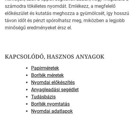
számodra tökéletes nyomdát. Emlékezz, a megfelelő
előkészület és kutatás meghozza a gyümölcsét, így hosszú
távon időt és pénzt spórolhatsz meg, miközben a legjobb
minőségű eredményeket érsz el.
KAPCSOLÓDÓ, HASZNOS ANYAGOK
Papírméretek
Boríték méretek
Nyomdai előkészítés
Anyagleadási segédlet
Tudásbázis
Boríték nyomtatás
Nyomdai adatlapok