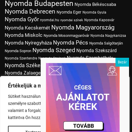
Nyomda Budapesten
Nyomda Békéscsaba
Nyomda Debrecen
Nyomda Eger
Nyomda Gyula
Nyomda Győr
nyomdai.hu
Nyomda Kaposvár
nyomdai színek
Nyomda Magyarország
Nyomda Kecskemét
Nyomda Miskolc
Nyomda Mosonmagyaróvár
Nyomda Nagykanizsa
Nyomda Pécs
Nyomda Nyíregyháza
Nyomda Salgótarján
Nyomda Szeged
Nyomda Szekszárd
Nyomda Sopron
Nyomda Szombathely
Nyomda Szentendre
Nyomda Szolnok
Nyomda Székesfehérvár
Nyomda Tatabánya
Nyomda Vác
Nyomda Zalaegerszeg
nyomtatás
Nyomda Érd
Nyomtatás Budapesten
Papírméretek
Értékeljük a magánéletét
Szitanyomda Budapesten
Pólónyomtatás Budapesten
Sütiket használunk a böngészési élmény fokozására,
Tudásbázis
személyre szabott hirdetések vagy tartalmak megjelenítésére,
valamint a forgalom elemzésére. A "Mindent elfogad" gombra
kattintva Ön hozzájárul a cookie-k használatához.