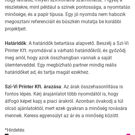
részletekre, mint például a színek pontossága, a nyomtatás
minősége, és a papír típusa. Egy jó nyomda nem habozik
megosztani referenciáit és büszkén mutatja be korábbi
projektjeit.
Határidők
: A határidők betartása alapvető. Beszélj a Szi-Vi
Printer Kft. nyomdával a várható határidőkről, és győződj
meg arról, hogy azok összhangban vannak a saját
ütemterveddel. Egy megbízható partner mindig reális
határidőket ad, és tartja magát ezekhez.
Szi-Vi Printer Kft. árazása
: Az árak összehasonlítása is
fontos lépés. Kérj árajánlatot több nyomdától is, hogy
átfogó képet kapj a piaci árakról. Azonban óvakodj a túl
olcsó ajánlatoktól, mert ezek gyakran a minőség rovására
mennek. Keress egyensúlyt az ár és a minőség között.
*Hirdetés