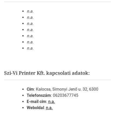
n.a.
n.a.
n.a.
n.a.
n.a.
n.a.
n.a.
Szi-Vi Printer Kft. kapcsolati adatok:
Cím
: Kalocsa, Simonyi Jenő u. 32, 6300
Telefonszám
: 06203677745
E-mail cím
:
n.a.
Weboldal
:
n.a.