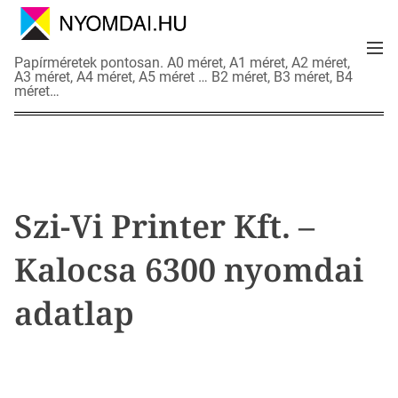
S
k
M
i
N
Papírméretek pontosan. A0 méret, A1 méret, A2 méret,
e
p
A3 méret, A4 méret, A5 méret … B2 méret, B3 méret, B4
y
n
méret…
t
o
u
o
m
c
d
o
a
n
i
t
a
Szi-Vi Printer Kft. –
e
d
n
a
Kalocsa 6300 nyomdai
t
t
l
adatlap
a
p
o
k