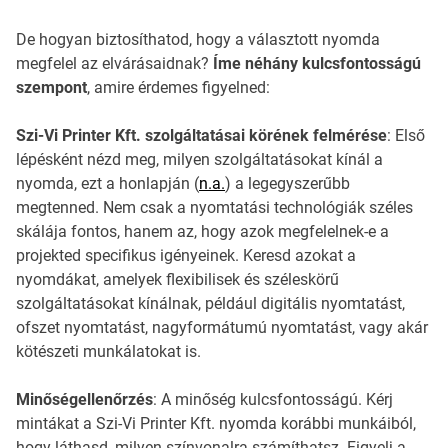
De hogyan biztosíthatod, hogy a választott nyomda
megfelel az elvárásaidnak?
Íme néhány kulcsfontosságú
szempont
, amire érdemes figyelned:
Szi-Vi Printer Kft. szolgáltatásai körének felmérése
: Első
lépésként nézd meg, milyen szolgáltatásokat kínál a
nyomda, ezt a honlapján (
n.a.
) a legegyszerűbb
megtenned. Nem csak a nyomtatási technológiák széles
skálája fontos, hanem az, hogy azok megfelelnek-e a
projekted specifikus igényeinek. Keresd azokat a
nyomdákat, amelyek flexibilisek és széleskörű
szolgáltatásokat kínálnak, például digitális nyomtatást,
ofszet nyomtatást, nagyformátumú nyomtatást, vagy akár
kötészeti munkálatokat is.
Minőségellenőrzés
: A minőség kulcsfontosságú. Kérj
mintákat a Szi-Vi Printer Kft. nyomda korábbi munkáiból,
hogy láthasd, milyen színvonalra számíthatsz. Figyelj a