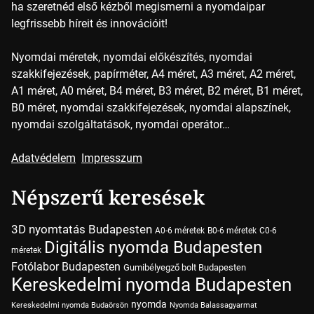
ha szeretnéd első kézből megismerni a nyomdaipar
legfrissebb híreit és innovációit!
Nyomdai méretek, nyomdai előkészítés, nyomdai
szakkifejezések, papírméter, A4 méret, A3 méret, A2 méret,
A1 méret, A0 méret, B4 méret, B3 méret, B2 méret, B1 méret,
B0 méret, nyomdai szakkifejezések, nyomdai alapszínek,
nyomdai szolgáltatások, nyomdai operátor…
Adatvédelem
Impresszum
Népszerű keresések
3D nyomtatás Budapesten
A0-6 méretek
B0-6 méretek
C0-6
Digitális nyomda Budapesten
méretek
Fotólabor Budapesten
Gumibélyegző bolt Budapesten
Kereskedelmi nyomda Budapesten
nyomda
Kereskedelmi nyomda Budaörsön
Nyomda Balassagyarmat