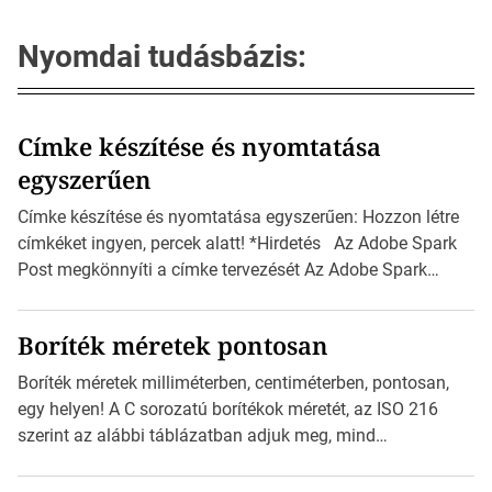
Nyomdai tudásbázis:
Címke készítése és nyomtatása
egyszerűen
Címke készítése és nyomtatása egyszerűen: Hozzon létre
címkéket ingyen, percek alatt! *Hirdetés Az Adobe Spark
Post megkönnyíti a címke tervezését Az Adobe Spark
Inspirációs galériája rengeteg professzionálisan
megtervezett sablont tartalmaz, amelyek segítségével
Boríték méretek pontosan
igazán foroghatnak a kreatív fogaskerekek, miközben
zajlik a saját címke készítése. Hogyan készítsünk címkét?
Boríték méretek milliméterben, centiméterben, pontosan,
Válasszon méretet és alakot: Válassza ki a kívánt címke
egy helyen! A C sorozatú borítékok méretét, az ISO 216
méretét. Akár néhány […]
szerint az alábbi táblázatban adjuk meg, mind
milliméterben, mind centiméterben. *Hirdetés C sorozatú
boríték méretek Az alábbi ábra az egyes borítékok méretét