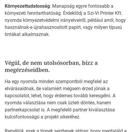
Környezettudatosság
: Manapság egyre fontosabb a
környezeti fenntarthatóság. Érdeklődj a Szi-Vi Printer Kft.
nyomda környezetvédelmi irányelveiről, például arról, hogy
használnak-e újrahasznosított papírt, vagy milyen típusú
tintákat alkalmaznak.
Végül, de nem utolsósorban, bízz a
megérzéseidben.
Ha egy nyomda minden szempontból megfelel az
elvárásaidnak, de valamiért mégsem érzed jónak a
kapcsolatot, lehet, hogy érdemes tovább keresgélni. A
nyomda választása nem csak üzleti döntés, hanem
partnerkapcsolat is. A megfelelő partner kiválasztása
kulcsfontosságú a projekt sikeréhez.
Reméljük, ezek a tippek segítenek abban, hogy megtaláld a