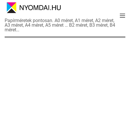
S
k
M
i
N
Papírméretek pontosan. A0 méret, A1 méret, A2 méret,
e
p
A3 méret, A4 méret, A5 méret … B2 méret, B3 méret, B4
y
n
méret…
t
o
u
o
m
c
d
o
a
n
i
t
a
e
d
n
a
t
t
l
a
p
o
k