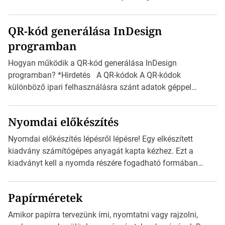
milliméterben, mind centiméterben. *Hirdetés C sorozatú
boríték méretek Az alábbi ábra az egyes borítékok méretét
QR-kód generálása InDesign
mutatja az A4-es papírlaphoz viszonyítva. Az amerikai és
programban
észak-amerikai boríték méretére az ISO 216 nem
vonatkozik. Boríték méretének táblázata C0-tól […]
Hogyan működik a QR-kód generálása InDesign
programban? *Hirdetés A QR-kódok A QR-kódok
különböző ipari felhasználásra szánt adatok géppel
olvasható nyomtatott megfelelői. Ez mára általánossá vált
a fogyasztóknak szánt hirdetésekben. A felhasználó
Nyomdai előkészítés
okostelefonjára telepíthet egy QR-kód-leolvasó
alkalmazást, ami leolvasni és dekódolni képes az URL-
Nyomdai előkészítés lépésről lépésre! Egy elkészített
információt és átirányítja a telefon böngészőjét a cég
kiadvány számítógépes anyagát kapta kézhez. Ezt a
weblapjára. A QR-kód beolvasása után a felhasználó
kiadványt kell a nyomda részére fogadható formában
szöveges üzenetet […]
eljuttatnia Nyomdai kivitelezésre előkészítenie. Amit
kézhez kapott az egy InDesign file, sok kép file,
Papírméretek
Illustratorban készült vektorgrafika. *Hirdetés Minden
esetben konzultáljunk a nyomdával, mielőtt elkezdjük a
Amikor papírra tervezünk írni, nyomtatni vagy rajzolni,
nyomdai előkészítést!Nehogy az elkészült munka után