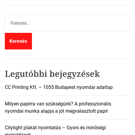
K
e
r
e
s
é
s
:
Legutóbbi bejegyzések
CC Printing Kft. – 1055 Budapest nyomdai adatlap
Milyen papírra van szükségünk? A professzionális
nyomdai munka alapja a jól megválasztott papír
Citylight plakát nyomtatás – Gyors és minőségi
megoldások