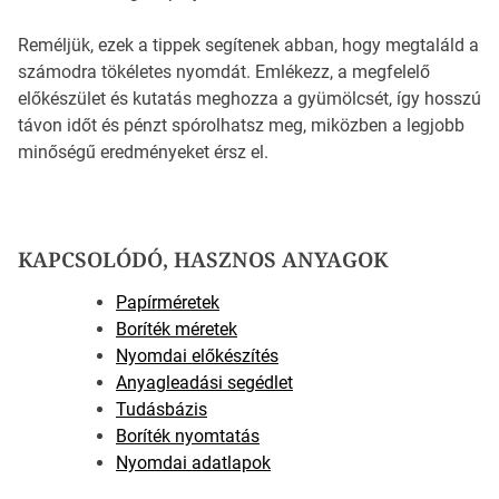
Reméljük, ezek a tippek segítenek abban, hogy megtaláld a
számodra tökéletes nyomdát. Emlékezz, a megfelelő
előkészület és kutatás meghozza a gyümölcsét, így hosszú
távon időt és pénzt spórolhatsz meg, miközben a legjobb
minőségű eredményeket érsz el.
KAPCSOLÓDÓ, HASZNOS ANYAGOK
Papírméretek
Boríték méretek
Nyomdai előkészítés
Anyagleadási segédlet
Tudásbázis
Boríték nyomtatás
Nyomdai adatlapok