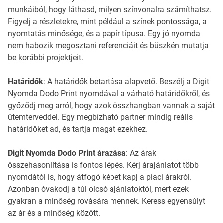
munkáiból, hogy láthasd, milyen színvonalra számíthatsz.
Figyelj a részletekre, mint például a színek pontossága, a
nyomtatás minősége, és a papír típusa. Egy jó nyomda
nem habozik megosztani referenciáit és büszkén mutatja
be korábbi projektjeit.
Határidők
: A határidők betartása alapvető. Beszélj a Digit
Nyomda Dodo Print nyomdával a várható határidőkről, és
győződj meg arról, hogy azok összhangban vannak a saját
ütemterveddel. Egy megbízható partner mindig reális
határidőket ad, és tartja magát ezekhez.
Digit Nyomda Dodo Print árazása
: Az árak
összehasonlítása is fontos lépés. Kérj árajánlatot több
nyomdától is, hogy átfogó képet kapj a piaci árakról.
Azonban óvakodj a túl olcsó ajánlatoktól, mert ezek
gyakran a minőség rovására mennek. Keress egyensúlyt
az ár és a minőség között.