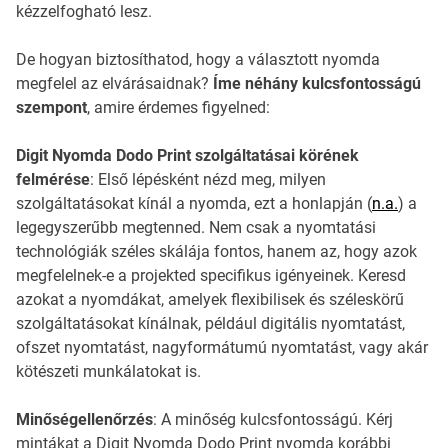
kézzelfogható lesz.
De hogyan biztosíthatod, hogy a választott nyomda
megfelel az elvárásaidnak?
Íme néhány kulcsfontosságú
szempont
, amire érdemes figyelned:
Digit Nyomda Dodo Print szolgáltatásai körének
felmérése
: Első lépésként nézd meg, milyen
szolgáltatásokat kínál a nyomda, ezt a honlapján (
n.a.
) a
legegyszerűbb megtenned. Nem csak a nyomtatási
technológiák széles skálája fontos, hanem az, hogy azok
megfelelnek-e a projekted specifikus igényeinek. Keresd
azokat a nyomdákat, amelyek flexibilisek és széleskörű
szolgáltatásokat kínálnak, például digitális nyomtatást,
ofszet nyomtatást, nagyformátumú nyomtatást, vagy akár
kötészeti munkálatokat is.
Minőségellenőrzés
: A minőség kulcsfontosságú. Kérj
mintákat a Digit Nyomda Dodo Print nyomda korábbi