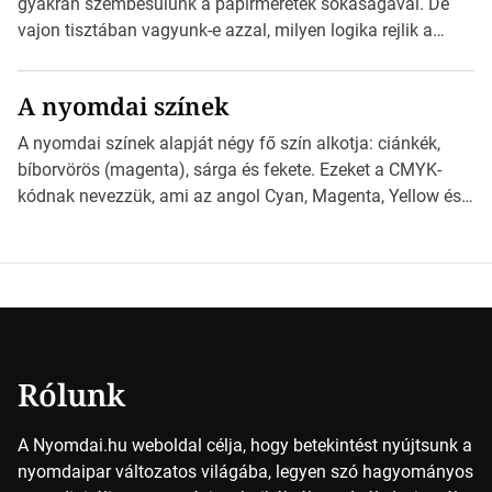
gyakran szembesülünk a papírméretek sokaságával. De
derüljön ki, hogy valamit másképp kellett volna csinálni! […]
vajon tisztában vagyunk-e azzal, milyen logika rejlik a
különböző méretű lapok mögött, és hogy miként
választhatjuk ki a legmegfelelőbbet projektjeinkhez?
A nyomdai színek
*Hirdetés Ebben a cikkben a papírméretek izgalmas
világába kalauzolunk el téged, hogy jobban megértsd,
A nyomdai színek alapját négy fő szín alkotja: ciánkék,
milyen szempontok alapján érdemes választanod a
bíborvörös (magenta), sárga és fekete. Ezeket a CMYK-
jövőben. Bevezetés a papírméretek világába A […]
kódnak nevezzük, ami az angol Cyan, Magenta, Yellow és
Key (fekete) szavak rövidítése. Ez a négy szín
keveredésével hozható létre szinte bármilyen más szín. De
vajon hogy is működik ez pontosan? *Hirdetés A nyomdai
színek részletei Amikor egy képet nyomtatnak, mindegyik
alapszínt külön-külön […]
Rólunk
A Nyomdai.hu weboldal célja, hogy betekintést nyújtsunk a
nyomdaipar változatos világába, legyen szó hagyományos