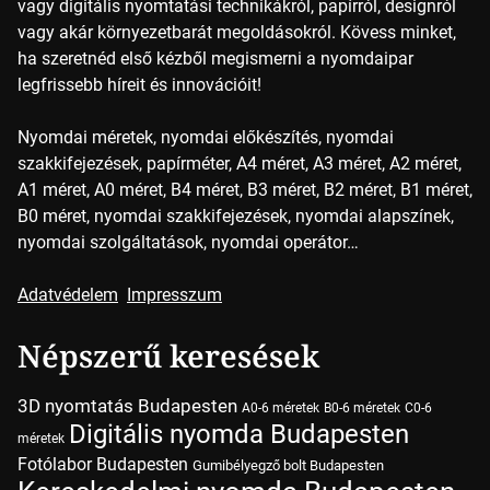
vagy digitális nyomtatási technikákról, papírról, designról
vagy akár környezetbarát megoldásokról. Kövess minket,
ha szeretnéd első kézből megismerni a nyomdaipar
legfrissebb híreit és innovációit!
Nyomdai méretek, nyomdai előkészítés, nyomdai
szakkifejezések, papírméter, A4 méret, A3 méret, A2 méret,
A1 méret, A0 méret, B4 méret, B3 méret, B2 méret, B1 méret,
B0 méret, nyomdai szakkifejezések, nyomdai alapszínek,
nyomdai szolgáltatások, nyomdai operátor…
Adatvédelem
Impresszum
Népszerű keresések
3D nyomtatás Budapesten
A0-6 méretek
B0-6 méretek
C0-6
Digitális nyomda Budapesten
méretek
Fotólabor Budapesten
Gumibélyegző bolt Budapesten