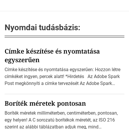
Nyomdai tudásbázis:
Címke készítése és nyomtatása
egyszerűen
Címke készítése és nyomtatása egyszerűen: Hozzon létre
címkéket ingyen, percek alatt! *Hirdetés Az Adobe Spark
Post megkönnyíti a címke tervezését Az Adobe Spark
Inspirációs galériája rengeteg professzionálisan
megtervezett sablont tartalmaz, amelyek segítségével
Boríték méretek pontosan
igazán foroghatnak a kreatív fogaskerekek, miközben
zajlik a saját címke készítése. Hogyan készítsünk címkét?
Boríték méretek milliméterben, centiméterben, pontosan,
Válasszon méretet és alakot: Válassza ki a kívánt címke
egy helyen! A C sorozatú borítékok méretét, az ISO 216
méretét. Akár néhány […]
szerint az alábbi táblázatban adjuk meg, mind