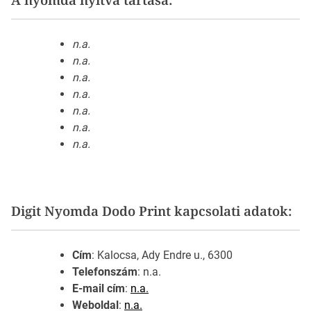
n.a.
n.a.
n.a.
n.a.
n.a.
n.a.
n.a.
Digit Nyomda Dodo Print kapcsolati adatok:
Cím
: Kalocsa, Ady Endre u., 6300
Telefonszám
: n.a.
E-mail cím
:
n.a.
Weboldal
:
n.a.