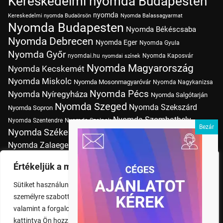
Kereskedelmi nyomda Budapesten
nyomda
Kereskedelmi nyomda Budaörsön
Nyomda Balassagyarmat
Nyomda Budapesten
Nyomda Békéscsaba
Nyomda Debrecen
Nyomda Eger
Nyomda Gyula
Nyomda Győr
nyomdai.hu
Nyomda Kaposvár
nyomdai színek
Nyomda Magyarország
Nyomda Kecskemét
Nyomda Miskolc
Nyomda Mosonmagyaróvár
Nyomda Nagykanizsa
Nyomda Pécs
Nyomda Nyíregyháza
Nyomda Salgótarján
Nyomda Szeged
Nyomda Szekszárd
Nyomda Sopron
Nyomda Szombathely
Nyomda Szentendre
Nyomda Szolnok
Nyomda Székesfehérvár
Nyomda Tatabánya
Nyomda Vác
Nyomda Zalaegerszeg
nyomtatás
Nyomda Érd
Nyomtatás Budapesten
Papírméretek
Értékeljük a magánéletét
Szitanyomda Budapesten
Pólónyomtatás Budapesten
Sütiket használunk a böngészési élmény fokozására,
Tudásbázis
személyre szabott hirdetések vagy tartalmak megjelenítésére,
valamint a forgalom elemzésére. A "Mindent elfogad" gombra
kattintva Ön hozzájárul a cookie-k használatához.