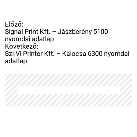
B
Előző:
e
Signal Print Kft. – Jászberény 5100
j
nyomdai adatlap
e
Következő:
g
Szi-Vi Printer Kft. – Kalocsa 6300 nyomdai
y
adatlap
z
é
s
n
a
v
i
g
á
c