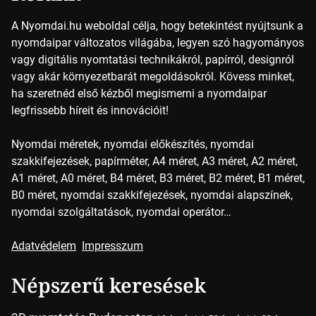
A Nyomdai.hu weboldal célja, hogy betekintést nyújtsunk a
nyomdaipar változatos világába, legyen szó hagyományos
vagy digitális nyomtatási technikákról, papírról, designról
vagy akár környezetbarát megoldásokról. Kövess minket,
ha szeretnéd első kézből megismerni a nyomdaipar
legfrissebb híreit és innovációit!
Nyomdai méretek, nyomdai előkészítés, nyomdai
szakkifejezések, papírméter, A4 méret, A3 méret, A2 méret,
A1 méret, A0 méret, B4 méret, B3 méret, B2 méret, B1 méret,
B0 méret, nyomdai szakkifejezések, nyomdai alapszínek,
nyomdai szolgáltatások, nyomdai operátor…
Adatvédelem
Impresszum
Népszerű keresések