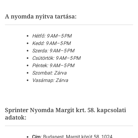
A nyomda nyitva tartása:
Hétfő: 9 AM–5 PM
Kedd: 9 AM–5 PM
Szerda: 9 AM–5 PM
Csütörtök: 9 AM–5 PM
Péntek: 9 AM–5 PM
Szombat: Zárva
Vasárnap: Zárva
Sprinter Nyomda Margit krt. 58. kapcsolati
adatok:
Cím
: Budapest, Margit körút 58, 1024