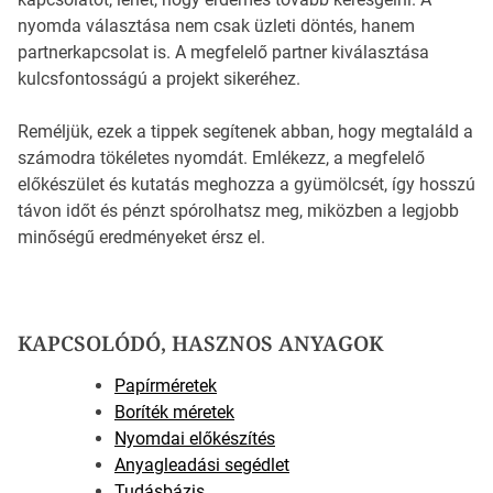
nyomda választása nem csak üzleti döntés, hanem
partnerkapcsolat is. A megfelelő partner kiválasztása
kulcsfontosságú a projekt sikeréhez.
Reméljük, ezek a tippek segítenek abban, hogy megtaláld a
számodra tökéletes nyomdát. Emlékezz, a megfelelő
előkészület és kutatás meghozza a gyümölcsét, így hosszú
távon időt és pénzt spórolhatsz meg, miközben a legjobb
minőségű eredményeket érsz el.
KAPCSOLÓDÓ, HASZNOS ANYAGOK
Papírméretek
Boríték méretek
Nyomdai előkészítés
Anyagleadási segédlet
Tudásbázis