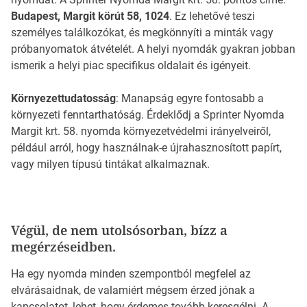
Budapest, Margit körút 58, 1024
. Ez lehetővé teszi
személyes találkozókat, és megkönnyíti a minták vagy
próbanyomatok átvételét. A helyi nyomdák gyakran jobban
ismerik a helyi piac specifikus oldalait és igényeit.
Környezettudatosság
: Manapság egyre fontosabb a
környezeti fenntarthatóság. Érdeklődj a Sprinter Nyomda
Margit krt. 58. nyomda környezetvédelmi irányelveiről,
például arról, hogy használnak-e újrahasznosított papírt,
vagy milyen típusú tintákat alkalmaznak.
Végül, de nem utolsósorban, bízz a
megérzéseidben.
Ha egy nyomda minden szempontból megfelel az
elvárásaidnak, de valamiért mégsem érzed jónak a
kapcsolatot, lehet, hogy érdemes tovább keresgélni. A