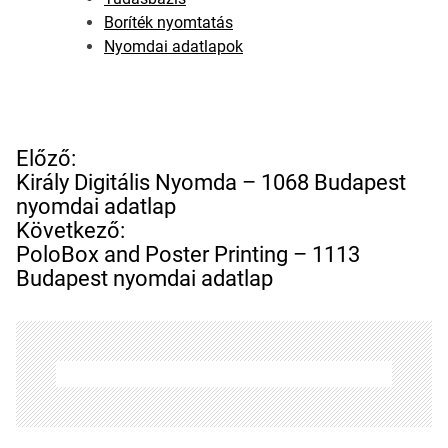
Boríték nyomtatás
Nyomdai adatlapok
B
Előző:
e
Király Digitális Nyomda – 1068 Budapest
j
nyomdai adatlap
e
Következő:
g
PoloBox and Poster Printing – 1113
y
Budapest nyomdai adatlap
z
é
s
n
a
v
i