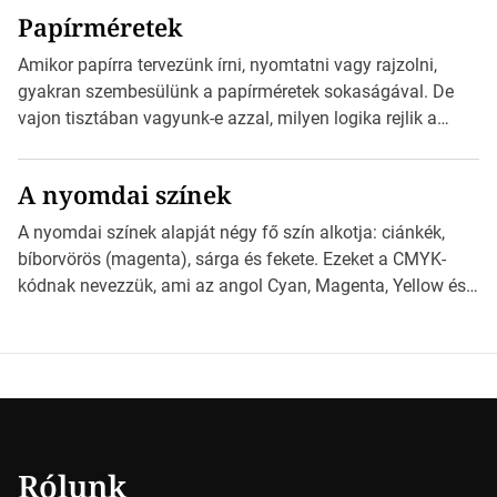
kézhez kapott az egy InDesign file, sok kép file,
Papírméretek
Illustratorban készült vektorgrafika. *Hirdetés Minden
esetben konzultáljunk a nyomdával, mielőtt elkezdjük a
Amikor papírra tervezünk írni, nyomtatni vagy rajzolni,
nyomdai előkészítést!Nehogy az elkészült munka után
gyakran szembesülünk a papírméretek sokaságával. De
derüljön ki, hogy valamit másképp kellett volna csinálni! […]
vajon tisztában vagyunk-e azzal, milyen logika rejlik a
különböző méretű lapok mögött, és hogy miként
választhatjuk ki a legmegfelelőbbet projektjeinkhez?
A nyomdai színek
*Hirdetés Ebben a cikkben a papírméretek izgalmas
világába kalauzolunk el téged, hogy jobban megértsd,
A nyomdai színek alapját négy fő szín alkotja: ciánkék,
milyen szempontok alapján érdemes választanod a
bíborvörös (magenta), sárga és fekete. Ezeket a CMYK-
jövőben. Bevezetés a papírméretek világába A […]
kódnak nevezzük, ami az angol Cyan, Magenta, Yellow és
Key (fekete) szavak rövidítése. Ez a négy szín
keveredésével hozható létre szinte bármilyen más szín. De
vajon hogy is működik ez pontosan? *Hirdetés A nyomdai
színek részletei Amikor egy képet nyomtatnak, mindegyik
alapszínt külön-külön […]
Rólunk