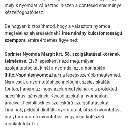
melyik nyomdát választod, hiszen a döntésed eredménye
kézzelfogható lesz.
De hogyan biztosíthatod, hogy a választott nyomda
megfelel az elvárásaidnak?
Íme néhány kulcsfontosságú
szempont
, amire érdemes figyelned:
Sprinter Nyomda Margit krt. 58. szolgáltatásai körének
felmérése
: Első lépésként nézd meg, milyen
szolgáltatásokat kínál a nyomda, ezt a honlapján
(
http://sprinternyomda.hu/
) a legegyszerűbb megtenned.
Nem csak a nyomtatási technológiák széles skálája
fontos, hanem az, hogy azok megfelelnek-e a projekted
specifikus igényeinek. Keresd azokat a nyomdákat,
amelyek flexibilisek és széleskörű szolgáltatásokat
kínálnak, például digitális nyomtatást, ofszet nyomtatást,
nagyformátumú nyomtatást, vagy akár kötészeti
munkálatokat is.