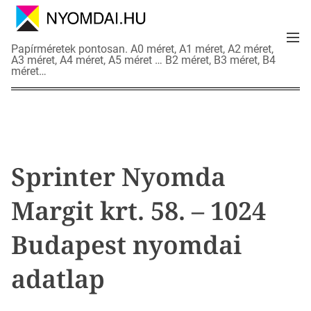
S
k
M
i
N
Papírméretek pontosan. A0 méret, A1 méret, A2 méret,
e
p
A3 méret, A4 méret, A5 méret … B2 méret, B3 méret, B4
y
n
méret…
t
o
u
o
m
c
d
o
a
n
i
t
a
Sprinter Nyomda
e
d
n
a
Margit krt. 58. – 1024
t
t
l
Budapest nyomdai
a
p
adatlap
o
k