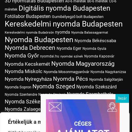
3D nyomtatás Budapesten
A0-6 méretek
B0-6 méretek
C0-6
Digitális nyomda Budapesten
méretek
Fotólabor Budapesten
Gumibélyegző bolt Budapesten
Kereskedelmi nyomda Budapesten
nyomda
Kereskedelmi nyomda Budaörsön
Nyomda Balassagyarmat
Nyomda Budapesten
Nyomda Békéscsaba
Nyomda Debrecen
Nyomda Eger
Nyomda Gyula
Nyomda Győr
nyomdai.hu
Nyomda Kaposvár
nyomdai színek
Nyomda Magyarország
Nyomda Kecskemét
Nyomda Miskolc
Nyomda Mosonmagyaróvár
Nyomda Nagykanizsa
Nyomda Pécs
Nyomda Nyíregyháza
Nyomda Salgótarján
Nyomda Szeged
Nyomda Szekszárd
Nyomda Sopron
Nyomda Szombathely
Nyomda Szentendre
Nyomda Szolnok
Nyomda Székesfehérvár
Nyomda Tatabánya
Nyomda Vác
Nyomda Zalaegerszeg
nyomtatás
Nyomda Érd
Nyomtatás Budapesten
Papírméretek
Értékeljük a magánéletét
Szitanyomda Budapesten
Pólónyomtatás Budapesten