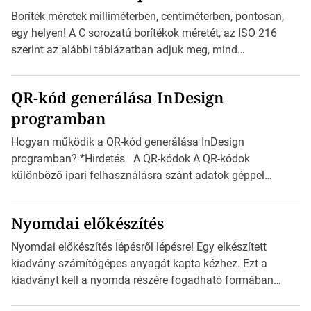
zajlik a saját címke készítése. Hogyan készítsünk címkét?
Boríték méretek milliméterben, centiméterben, pontosan,
Válasszon méretet és alakot: Válassza ki a kívánt címke
egy helyen! A C sorozatú borítékok méretét, az ISO 216
méretét. Akár néhány […]
szerint az alábbi táblázatban adjuk meg, mind
milliméterben, mind centiméterben. *Hirdetés C sorozatú
boríték méretek Az alábbi ábra az egyes borítékok méretét
QR-kód generálása InDesign
mutatja az A4-es papírlaphoz viszonyítva. Az amerikai és
programban
észak-amerikai boríték méretére az ISO 216 nem
vonatkozik. Boríték méretének táblázata C0-tól […]
Hogyan működik a QR-kód generálása InDesign
programban? *Hirdetés A QR-kódok A QR-kódok
különböző ipari felhasználásra szánt adatok géppel
olvasható nyomtatott megfelelői. Ez mára általánossá vált
a fogyasztóknak szánt hirdetésekben. A felhasználó
Nyomdai előkészítés
okostelefonjára telepíthet egy QR-kód-leolvasó
alkalmazást, ami leolvasni és dekódolni képes az URL-
Nyomdai előkészítés lépésről lépésre! Egy elkészített
információt és átirányítja a telefon böngészőjét a cég
kiadvány számítógépes anyagát kapta kézhez. Ezt a
weblapjára. A QR-kód beolvasása után a felhasználó
kiadványt kell a nyomda részére fogadható formában
szöveges üzenetet […]
eljuttatnia Nyomdai kivitelezésre előkészítenie. Amit