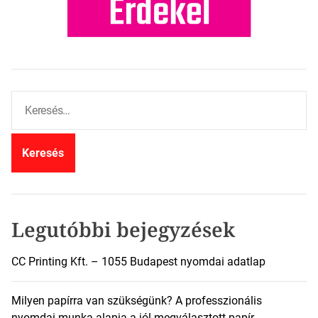
K
e
r
e
s
é
s
:
Legutóbbi bejegyzések
CC Printing Kft. – 1055 Budapest nyomdai adatlap
Milyen papírra van szükségünk? A professzionális
nyomdai munka alapja a jól megválasztott papír