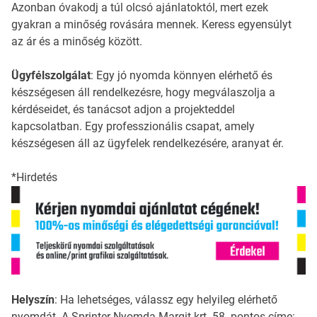
Azonban óvakodj a túl olcsó ajánlatoktól, mert ezek
gyakran a minőség rovására mennek. Keress egyensúlyt
az ár és a minőség között.
Ügyfélszolgálat
: Egy jó nyomda könnyen elérhető és
készségesen áll rendelkezésre, hogy megválaszolja a
kérdéseidet, és tanácsot adjon a projekteddel
kapcsolatban. Egy professzionális csapat, amely
készségesen áll az ügyfelek rendelkezésére, aranyat ér.
*Hirdetés
Helyszín
: Ha lehetséges, válassz egy helyileg elérhető
nyomdát. A Sprinter Nyomda Margit krt. 58. pontos címe: