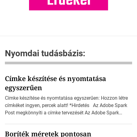
Nyomdai tudásbázis:
Címke készítése és nyomtatása
egyszerűen
Címke készítése és nyomtatása egyszerűen: Hozzon létre
címkéket ingyen, percek alatt! *Hirdetés Az Adobe Spark
Post megkönnyíti a címke tervezését Az Adobe Spark
Inspirációs galériája rengeteg professzionálisan
megtervezett sablont tartalmaz, amelyek segítségével
Boríték méretek pontosan
igazán foroghatnak a kreatív fogaskerekek, miközben