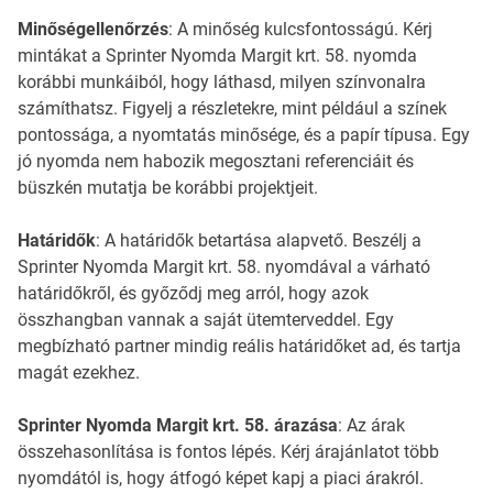
Minőségellenőrzés
: A minőség kulcsfontosságú. Kérj
mintákat a Sprinter Nyomda Margit krt. 58. nyomda
korábbi munkáiból, hogy láthasd, milyen színvonalra
számíthatsz. Figyelj a részletekre, mint például a színek
pontossága, a nyomtatás minősége, és a papír típusa. Egy
jó nyomda nem habozik megosztani referenciáit és
büszkén mutatja be korábbi projektjeit.
Határidők
: A határidők betartása alapvető. Beszélj a
Sprinter Nyomda Margit krt. 58. nyomdával a várható
határidőkről, és győződj meg arról, hogy azok
összhangban vannak a saját ütemterveddel. Egy
megbízható partner mindig reális határidőket ad, és tartja
magát ezekhez.
Sprinter Nyomda Margit krt. 58. árazása
: Az árak
összehasonlítása is fontos lépés. Kérj árajánlatot több
nyomdától is, hogy átfogó képet kapj a piaci árakról.