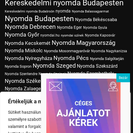
Kereskedelmi nyomda Budapesten
nyomda
Kereskedelmi nyomda Budaörsön
Nyomda Balassagyarmat
Nyomda Budapesten
Nyomda Békéscsaba
Nyomda Debrecen
Nyomda Eger
Nyomda Gyula
Nyomda Győr
nyomdai.hu
Nyomda Kaposvár
nyomdai színek
Nyomda Magyarország
Nyomda Kecskemét
Nyomda Miskolc
Nyomda Mosonmagyaróvár
Nyomda Nagykanizsa
Nyomda Pécs
Nyomda Nyíregyháza
Nyomda Salgótarján
Nyomda Szeged
Nyomda Szekszárd
Nyomda Sopron
Nyomda Szombathely
Nyomda Szentendre
Nyomda Szolnok
Nyomda Székesfehérvár
Nyomda Tatabánya
Nyomda Vác
Nyomda Zalaegerszeg
nyomtatás
Nyomda Érd
Nyomtatás Budapesten
Papírméretek
Értékeljük a magánéletét
Szitanyomda Budapesten
Pólónyomtatás Budapesten
Sütiket használunk a böngészési élmény fokozására,
Tudásbázis
személyre szabott hirdetések vagy tartalmak megjelenítésére,
valamint a forgalom elemzésére. A "Mindent elfogad" gombra