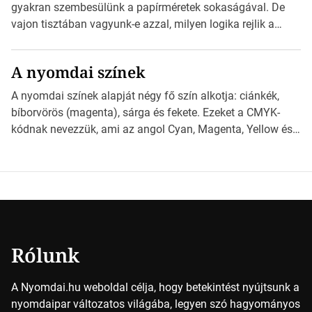
nyomdai előkészítést!Nehogy az elkészült munka után
gyakran szembesülünk a papírméretek sokaságával. De
derüljön ki, hogy valamit másképp kellett volna csinálni! […]
vajon tisztában vagyunk-e azzal, milyen logika rejlik a
különböző méretű lapok mögött, és hogy miként
választhatjuk ki a legmegfelelőbbet projektjeinkhez?
A nyomdai színek
*Hirdetés Ebben a cikkben a papírméretek izgalmas
világába kalauzolunk el téged, hogy jobban megértsd,
A nyomdai színek alapját négy fő szín alkotja: ciánkék,
milyen szempontok alapján érdemes választanod a
bíborvörös (magenta), sárga és fekete. Ezeket a CMYK-
jövőben. Bevezetés a papírméretek világába A […]
kódnak nevezzük, ami az angol Cyan, Magenta, Yellow és
Key (fekete) szavak rövidítése. Ez a négy szín
keveredésével hozható létre szinte bármilyen más szín. De
vajon hogy is működik ez pontosan? *Hirdetés A nyomdai
színek részletei Amikor egy képet nyomtatnak, mindegyik
alapszínt külön-külön […]
Rólunk
A Nyomdai.hu weboldal célja, hogy betekintést nyújtsunk a
nyomdaipar változatos világába, legyen szó hagyományos