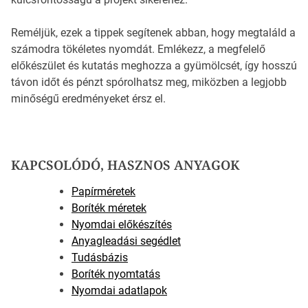
Reméljük, ezek a tippek segítenek abban, hogy megtaláld a
számodra tökéletes nyomdát. Emlékezz, a megfelelő
előkészület és kutatás meghozza a gyümölcsét, így hosszú
távon időt és pénzt spórolhatsz meg, miközben a legjobb
minőségű eredményeket érsz el.
KAPCSOLÓDÓ, HASZNOS ANYAGOK
Papírméretek
Boríték méretek
Nyomdai előkészítés
Anyagleadási segédlet
Tudásbázis
Boríték nyomtatás
Nyomdai adatlapok