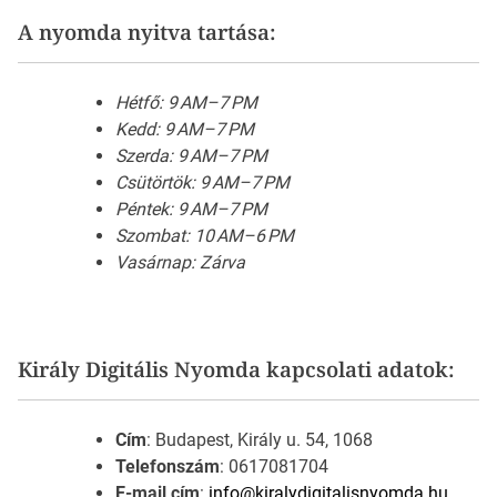
A nyomda nyitva tartása:
Hétfő: 9 AM–7 PM
Kedd: 9 AM–7 PM
Szerda: 9 AM–7 PM
Csütörtök: 9 AM–7 PM
Péntek: 9 AM–7 PM
Szombat: 10 AM–6 PM
Vasárnap: Zárva
Király Digitális Nyomda kapcsolati adatok:
Cím
: Budapest, Király u. 54, 1068
Telefonszám
: 0617081704
E-mail cím
:
info@kiralydigitalisnyomda.hu