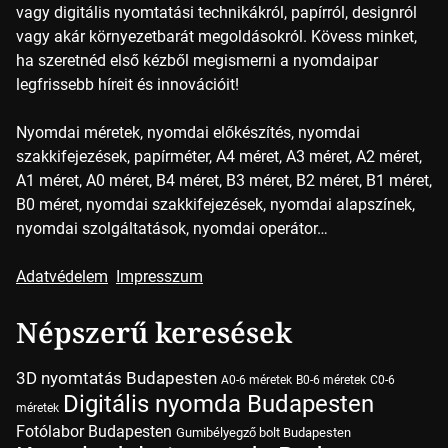
vagy digitális nyomtatási technikákról, papírról, designról
vagy akár környezetbarát megoldásokról. Kövess minket,
ha szeretnéd első kézből megismerni a nyomdaipar
legfrissebb híreit és innovációit!
Nyomdai méretek, nyomdai előkészítés, nyomdai
szakkifejezések, papírméter, A4 méret, A3 méret, A2 méret,
A1 méret, A0 méret, B4 méret, B3 méret, B2 méret, B1 méret,
B0 méret, nyomdai szakkifejezések, nyomdai alapszínek,
nyomdai szolgáltatások, nyomdai operátor…
Adatvédelem
Impresszum
Népszerű keresések
3D nyomtatás Budapesten
A0-6 méretek
B0-6 méretek
C0-6
Digitális nyomda Budapesten
méretek
Fotólabor Budapesten
Gumibélyegző bolt Budapesten