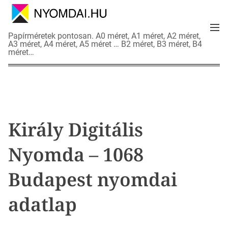
S
k
M
i
N
Papírméretek pontosan. A0 méret, A1 méret, A2 méret,
e
p
A3 méret, A4 méret, A5 méret … B2 méret, B3 méret, B4
y
n
méret…
t
o
u
o
m
c
d
o
a
n
i
t
a
Király Digitális
e
d
n
a
Nyomda – 1068
t
t
l
Budapest nyomdai
a
p
adatlap
o
k