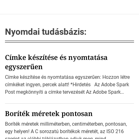
Nyomdai tudásbázis:
Címke készítése és nyomtatása
egyszerűen
Címke készítése és nyomtatása egyszerűen: Hozzon létre
címkéket ingyen, percek alatt! *Hirdetés Az Adobe Spark
Post megkönnyíti a címke tervezését Az Adobe Spark
Inspirációs galériája rengeteg professzionálisan
megtervezett sablont tartalmaz, amelyek segítségével
Boríték méretek pontosan
igazán foroghatnak a kreatív fogaskerekek, miközben
zajlik a saját címke készítése. Hogyan készítsünk címkét?
Boríték méretek milliméterben, centiméterben, pontosan,
Válasszon méretet és alakot: Válassza ki a kívánt címke
egy helyen! A C sorozatú borítékok méretét, az ISO 216
méretét. Akár néhány […]
szerint az alábbi táblázatban adjuk meg, mind