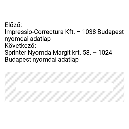
B
Előző:
e
Impressio-Correctura Kft. – 1038 Budapest
j
nyomdai adatlap
e
Következő:
g
Sprinter Nyomda Margit krt. 58. – 1024
y
Budapest nyomdai adatlap
z
é
s
n
a
v
i
g
á
c