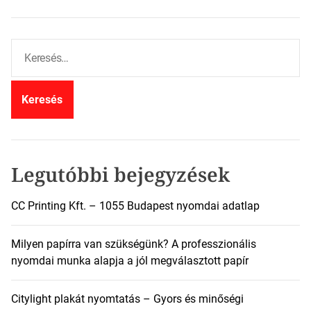
K
e
r
e
s
é
s
:
Legutóbbi bejegyzések
CC Printing Kft. – 1055 Budapest nyomdai adatlap
Milyen papírra van szükségünk? A professzionális
nyomdai munka alapja a jól megválasztott papír
Citylight plakát nyomtatás – Gyors és minőségi