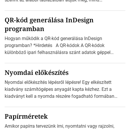
milliméterben, mind centiméterben. *Hirdetés C sorozatú
boríték méretek Az alábbi ábra az egyes borítékok méretét
QR-kód generálása InDesign
mutatja az A4-es papírlaphoz viszonyítva. Az amerikai és
programban
észak-amerikai boríték méretére az ISO 216 nem
vonatkozik. Boríték méretének táblázata C0-tól […]
Hogyan működik a QR-kód generálása InDesign
programban? *Hirdetés A QR-kódok A QR-kódok
különböző ipari felhasználásra szánt adatok géppel
olvasható nyomtatott megfelelői. Ez mára általánossá vált
a fogyasztóknak szánt hirdetésekben. A felhasználó
Nyomdai előkészítés
okostelefonjára telepíthet egy QR-kód-leolvasó
alkalmazást, ami leolvasni és dekódolni képes az URL-
Nyomdai előkészítés lépésről lépésre! Egy elkészített
információt és átirányítja a telefon böngészőjét a cég
kiadvány számítógépes anyagát kapta kézhez. Ezt a
weblapjára. A QR-kód beolvasása után a felhasználó
kiadványt kell a nyomda részére fogadható formában
szöveges üzenetet […]
eljuttatnia Nyomdai kivitelezésre előkészítenie. Amit
kézhez kapott az egy InDesign file, sok kép file,
Papírméretek
Illustratorban készült vektorgrafika. *Hirdetés Minden
esetben konzultáljunk a nyomdával, mielőtt elkezdjük a
Amikor papírra tervezünk írni, nyomtatni vagy rajzolni,