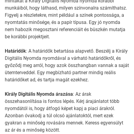
mintákat a Király Digitális Nyomda nyomda korábbi
munkáiból, hogy láthasd, milyen színvonalra számíthatsz.
Figyelj a részletekre, mint például a színek pontossága, a
nyomtatás minősége, és a papír típusa. Egy jó nyomda
nem habozik megosztani referenciáit és büszkén mutatja
be korábbi projektjeit.
Határidők
: A határidők betartása alapvető. Beszélj a Király
Digitális Nyomda nyomdával a várható határidőkről, és
győződj meg arról, hogy azok összhangban vannak a saját
ütemterveddel. Egy megbízható partner mindig reális
határidőket ad, és tartja magát ezekhez.
Király Digitális Nyomda árazása
: Az árak
összehasonlítása is fontos lépés. Kérj árajánlatot több
nyomdától is, hogy átfogó képet kapj a piaci árakról.
Azonban óvakodj a túl olcsó ajánlatoktól, mert ezek
gyakran a minőség rovására mennek. Keress egyensúlyt
az ár és a minőség között.