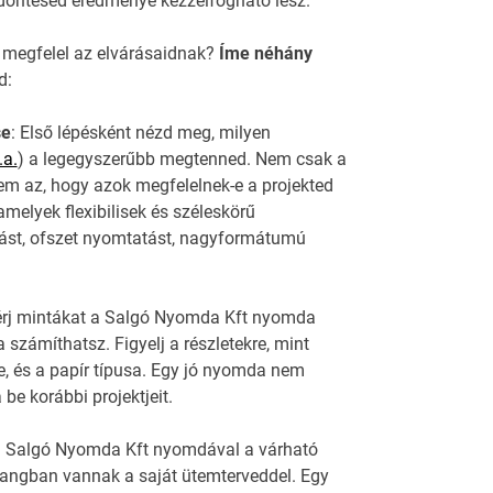
döntésed eredménye kézzelfogható lesz.
 megfelel az elvárásaidnak?
Íme néhány
d:
se
: Első lépésként nézd meg, milyen
.a.
) a legegyszerűbb megtenned. Nem csak a
em az, hogy azok megfelelnek-e a projekted
melyek flexibilisek és széleskörű
atást, ofszet nyomtatást, nagyformátumú
érj mintákat a Salgó Nyomda Kft nyomda
számíthatsz. Figyelj a részletekre, mint
, és a papír típusa. Egy jó nyomda nem
be korábbi projektjeit.
j a Salgó Nyomda Kft nyomdával a várható
hangban vannak a saját ütemterveddel. Egy