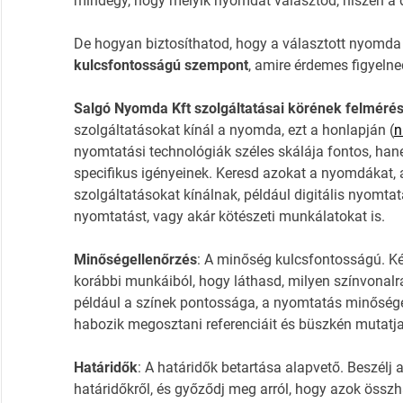
mindegy, hogy melyik nyomdát választod, hiszen a 
De hogyan biztosíthatod, hogy a választott nyomda
kulcsfontosságú szempont
, amire érdemes figyelne
Salgó Nyomda Kft szolgáltatásai körének felméré
szolgáltatásokat kínál a nyomda, ezt a honlapján (
n
nyomtatási technológiák széles skálája fontos, han
specifikus igényeinek. Keresd azokat a nyomdákat, a
szolgáltatásokat kínálnak, például digitális nyomt
nyomtatást, vagy akár kötészeti munkálatokat is.
Minőségellenőrzés
: A minőség kulcsfontosságú. K
korábbi munkáiból, hogy láthasd, milyen színvonalra 
például a színek pontossága, a nyomtatás minősége
habozik megosztani referenciáit és büszkén mutatja 
Határidők
: A határidők betartása alapvető. Beszél
határidőkről, és győződj meg arról, hogy azok össz