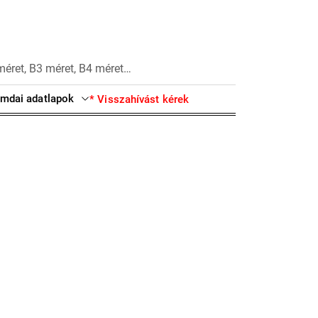
méret, B3 méret, B4 méret…
mdai adatlapok
* Visszahívást kérek