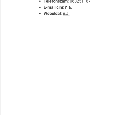
Telefonszám
: 0632511671
E-mail cím
:
n.a.
Weboldal
:
n.a.