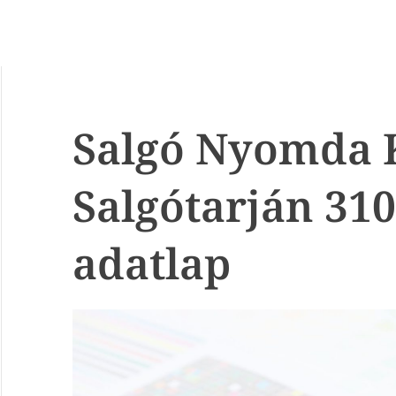
Salgó Nyomda K
Salgótarján 31
adatlap