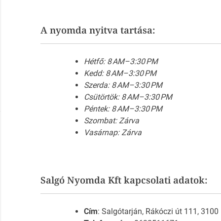
A nyomda nyitva tartása:
Hétfő: 8 AM–3:30 PM
Kedd: 8 AM–3:30 PM
Szerda: 8 AM–3:30 PM
Csütörtök: 8 AM–3:30 PM
Péntek: 8 AM–3:30 PM
Szombat: Zárva
Vasárnap: Zárva
Salgó Nyomda Kft kapcsolati adatok:
Cím
: Salgótarján, Rákóczi út 111, 3100