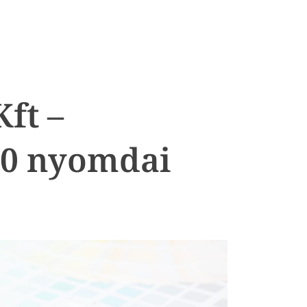
ft –
00 nyomdai