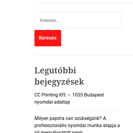
K
e
r
e
s
é
s
:
Legutóbbi
bejegyzések
CC Printing Kft. – 1055 Budapest
nyomdai adatlap
Milyen papírra van szükségünk? A
professzionális nyomdai munka alapja a
jól megválasztott papír