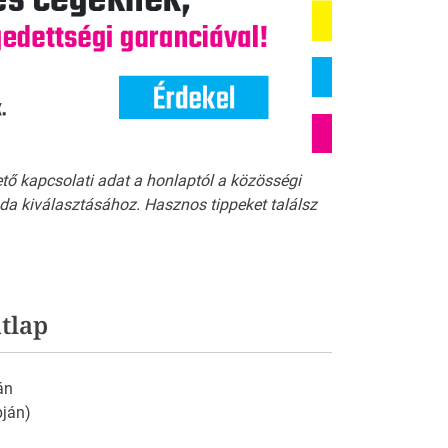
ető kapcsolati adat a honlaptól a közösségi
a kiválasztásához. Hasznos tippeket találsz
tlap
án
pján)