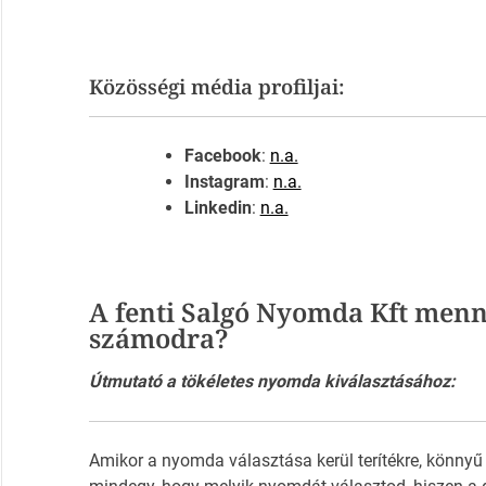
Közösségi média profiljai:
Facebook
:
n.a.
Instagram
:
n.a.
Linkedin
:
n.a.
A fenti Salgó Nyomda Kft menn
számodra?
Útmutató a tökéletes nyomda kiválasztásához:
Amikor a nyomda választása kerül terítékre, könnyű