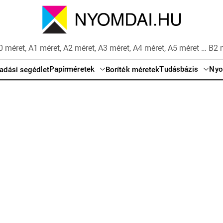
 méret, A1 méret, A2 méret, A3 méret, A4 méret, A5 méret … B2 
Papírméretek
Tudásbázis
Nyo
adási segédlet
Boríték méretek