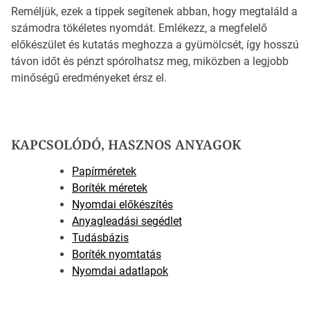
Reméljük, ezek a tippek segítenek abban, hogy megtaláld a
számodra tökéletes nyomdát. Emlékezz, a megfelelő
előkészület és kutatás meghozza a gyümölcsét, így hosszú
távon időt és pénzt spórolhatsz meg, miközben a legjobb
minőségű eredményeket érsz el.
KAPCSOLÓDÓ, HASZNOS ANYAGOK
Papírméretek
Boríték méretek
Nyomdai előkészítés
Anyagleadási segédlet
Tudásbázis
Boríték nyomtatás
Nyomdai adatlapok