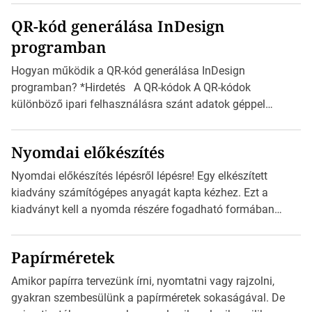
boríték méretek Az alábbi ábra az egyes borítékok méretét
QR-kód generálása InDesign
mutatja az A4-es papírlaphoz viszonyítva. Az amerikai és
programban
észak-amerikai boríték méretére az ISO 216 nem
vonatkozik. Boríték méretének táblázata C0-tól […]
Hogyan működik a QR-kód generálása InDesign
programban? *Hirdetés A QR-kódok A QR-kódok
különböző ipari felhasználásra szánt adatok géppel
olvasható nyomtatott megfelelői. Ez mára általánossá vált
a fogyasztóknak szánt hirdetésekben. A felhasználó
Nyomdai előkészítés
okostelefonjára telepíthet egy QR-kód-leolvasó
alkalmazást, ami leolvasni és dekódolni képes az URL-
Nyomdai előkészítés lépésről lépésre! Egy elkészített
információt és átirányítja a telefon böngészőjét a cég
kiadvány számítógépes anyagát kapta kézhez. Ezt a
weblapjára. A QR-kód beolvasása után a felhasználó
kiadványt kell a nyomda részére fogadható formában
szöveges üzenetet […]
eljuttatnia Nyomdai kivitelezésre előkészítenie. Amit
kézhez kapott az egy InDesign file, sok kép file,
Papírméretek
Illustratorban készült vektorgrafika. *Hirdetés Minden
esetben konzultáljunk a nyomdával, mielőtt elkezdjük a
Amikor papírra tervezünk írni, nyomtatni vagy rajzolni,
nyomdai előkészítést!Nehogy az elkészült munka után
gyakran szembesülünk a papírméretek sokaságával. De
derüljön ki, hogy valamit másképp kellett volna csinálni! […]