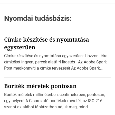
Nyomdai tudásbázis:
Címke készítése és nyomtatása
egyszerűen
Címke készítése és nyomtatása egyszerűen: Hozzon létre
címkéket ingyen, percek alatt! *Hirdetés Az Adobe Spark
Post megkönnyíti a címke tervezését Az Adobe Spark
Inspirációs galériája rengeteg professzionálisan
megtervezett sablont tartalmaz, amelyek segítségével
Boríték méretek pontosan
igazán foroghatnak a kreatív fogaskerekek, miközben
zajlik a saját címke készítése. Hogyan készítsünk címkét?
Boríték méretek milliméterben, centiméterben, pontosan,
Válasszon méretet és alakot: Válassza ki a kívánt címke
egy helyen! A C sorozatú borítékok méretét, az ISO 216
méretét. Akár néhány […]
szerint az alábbi táblázatban adjuk meg, mind
milliméterben, mind centiméterben. *Hirdetés C sorozatú