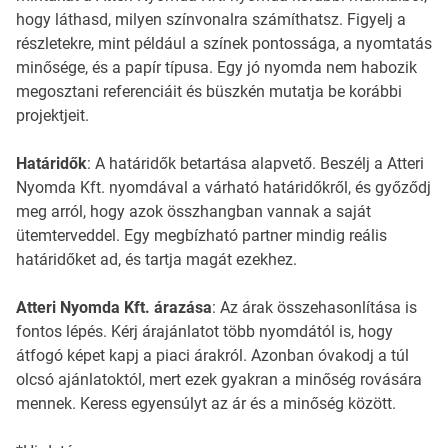
hogy láthasd, milyen színvonalra számíthatsz. Figyelj a
részletekre, mint például a színek pontossága, a nyomtatás
minősége, és a papír típusa. Egy jó nyomda nem habozik
megosztani referenciáit és büszkén mutatja be korábbi
projektjeit.
Határidők
: A határidők betartása alapvető. Beszélj a Atteri
Nyomda Kft. nyomdával a várható határidőkről, és győződj
meg arról, hogy azok összhangban vannak a saját
ütemterveddel. Egy megbízható partner mindig reális
határidőket ad, és tartja magát ezekhez.
Atteri Nyomda Kft. árazása
: Az árak összehasonlítása is
fontos lépés. Kérj árajánlatot több nyomdától is, hogy
átfogó képet kapj a piaci árakról. Azonban óvakodj a túl
olcsó ajánlatoktól, mert ezek gyakran a minőség rovására
mennek. Keress egyensúlyt az ár és a minőség között.