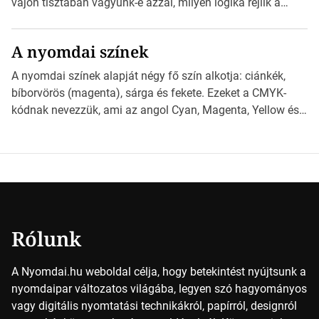
vajon tisztában vagyunk-e azzal, milyen logika rejlik a
különböző méretű lapok mögött, és hogy miként
választhatjuk ki a legmegfelelőbbet projektjeinkhez?
A nyomdai színek
*Hirdetés Ebben a cikkben a papírméretek izgalmas
világába kalauzolunk el téged, hogy jobban megértsd,
A nyomdai színek alapját négy fő szín alkotja: ciánkék,
milyen szempontok alapján érdemes választanod a
bíborvörös (magenta), sárga és fekete. Ezeket a CMYK-
jövőben. Bevezetés a papírméretek világába A […]
kódnak nevezzük, ami az angol Cyan, Magenta, Yellow és
Key (fekete) szavak rövidítése. Ez a négy szín
keveredésével hozható létre szinte bármilyen más szín. De
vajon hogy is működik ez pontosan? *Hirdetés A nyomdai
színek részletei Amikor egy képet nyomtatnak, mindegyik
alapszínt külön-külön […]
Rólunk
A Nyomdai.hu weboldal célja, hogy betekintést nyújtsunk a
nyomdaipar változatos világába, legyen szó hagyományos
vagy digitális nyomtatási technikákról, papírról, designról