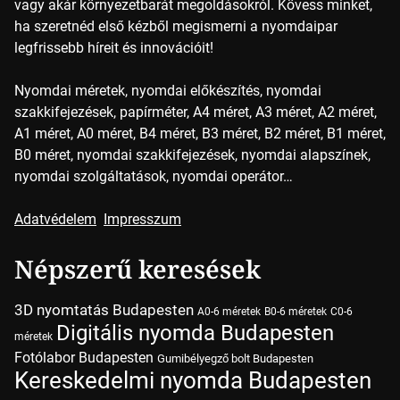
vagy akár környezetbarát megoldásokról. Kövess minket,
ha szeretnéd első kézből megismerni a nyomdaipar
legfrissebb híreit és innovációit!
Nyomdai méretek, nyomdai előkészítés, nyomdai
szakkifejezések, papírméter, A4 méret, A3 méret, A2 méret,
A1 méret, A0 méret, B4 méret, B3 méret, B2 méret, B1 méret,
B0 méret, nyomdai szakkifejezések, nyomdai alapszínek,
nyomdai szolgáltatások, nyomdai operátor…
Adatvédelem
Impresszum
Népszerű keresések
3D nyomtatás Budapesten
A0-6 méretek
B0-6 méretek
C0-6
Digitális nyomda Budapesten
méretek
Fotólabor Budapesten
Gumibélyegző bolt Budapesten
Kereskedelmi nyomda Budapesten