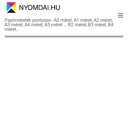
S
k
M
i
N
Papírméretek pontosan. A0 méret, A1 méret, A2 méret,
e
p
A3 méret, A4 méret, A5 méret … B2 méret, B3 méret, B4
y
n
méret…
t
o
u
o
m
c
d
o
a
n
i
t
a
e
d
n
a
t
t
l
a
p
o
k