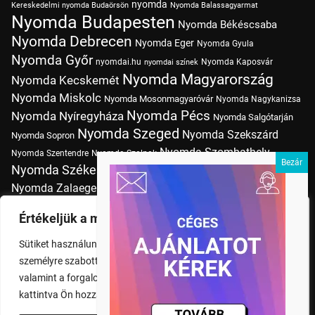
nyomda
Kereskedelmi nyomda Budaörsön
Nyomda Balassagyarmat
Nyomda Budapesten
Nyomda Békéscsaba
Nyomda Debrecen
Nyomda Eger
Nyomda Gyula
Nyomda Győr
nyomdai.hu
Nyomda Kaposvár
nyomdai színek
Nyomda Magyarország
Nyomda Kecskemét
Nyomda Miskolc
Nyomda Mosonmagyaróvár
Nyomda Nagykanizsa
Nyomda Pécs
Nyomda Nyíregyháza
Nyomda Salgótarján
Nyomda Szeged
Nyomda Szekszárd
Nyomda Sopron
Nyomda Szombathely
Nyomda Szentendre
Nyomda Szolnok
Nyomda Székesfehérvár
Nyomda Tatabánya
Nyomda Vác
Nyomda Zalaegerszeg
nyomtatás
Nyomda Érd
Nyomtatás Budapesten
Papírméretek
Értékeljük a magánéletét
Szitanyomda Budapesten
Pólónyomtatás Budapesten
Sütiket használunk a böngészési élmény fokozására,
Tudásbázis
személyre szabott hirdetések vagy tartalmak megjelenítésére,
valamint a forgalom elemzésére. A "Mindent elfogad" gombra
kattintva Ön hozzájárul a cookie-k használatához.