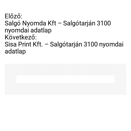
B
Előző:
e
Salgó Nyomda Kft – Salgótarján 3100
j
nyomdai adatlap
e
Következő:
g
Sisa Print Kft. – Salgótarján 3100 nyomdai
y
adatlap
z
é
s
n
a
v
i
g
á
c
i