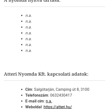
n.a.
n.a.
n.a.
n.a.
n.a.
n.a.
n.a.
Atteri Nyomda Kft. kapcsolati adatok:
Cím
: Salgótarján, Camping út 8, 3100
Telefonszám
: 0632430417
E-mail cím
:
n.a.
Weboldal
:
https://atteri.hu/