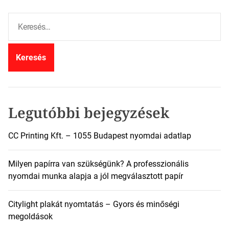
K
e
r
e
s
é
s
:
Legutóbbi bejegyzések
CC Printing Kft. – 1055 Budapest nyomdai adatlap
Milyen papírra van szükségünk? A professzionális
nyomdai munka alapja a jól megválasztott papír
Citylight plakát nyomtatás – Gyors és minőségi
megoldások