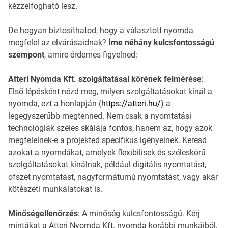
kézzelfogható lesz.
De hogyan biztosíthatod, hogy a választott nyomda
megfelel az elvárásaidnak?
Íme néhány kulcsfontosságú
szempont
, amire érdemes figyelned:
Atteri Nyomda Kft. szolgáltatásai körének felmérése
:
Első lépésként nézd meg, milyen szolgáltatásokat kínál a
nyomda, ezt a honlapján (
https://atteri.hu/
) a
legegyszerűbb megtenned. Nem csak a nyomtatási
technológiák széles skálája fontos, hanem az, hogy azok
megfelelnek-e a projekted specifikus igényeinek. Keresd
azokat a nyomdákat, amelyek flexibilisek és széleskörű
szolgáltatásokat kínálnak, például digitális nyomtatást,
ofszet nyomtatást, nagyformátumú nyomtatást, vagy akár
kötészeti munkálatokat is.
Minőségellenőrzés
: A minőség kulcsfontosságú. Kérj
mintákat a Atteri Nyomda Kft. nyomda korábbi munkáiból,